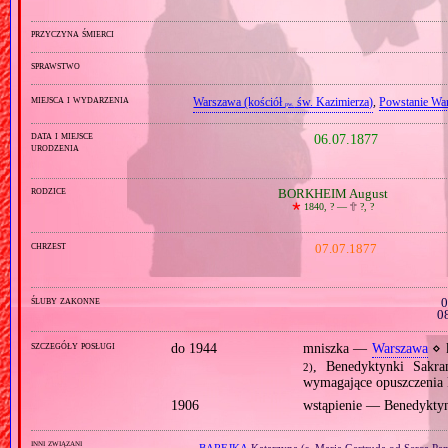
przyczyna śmierci
sprawstwo
miejsca i wydarzenia
Warszawa (kościół
św. Kazimierza)
,
Powstanie Wa
pw.
data i miejsce
06.07.1877
urodzenia
rodzice
BORKHEIM August
🞲
1840, ? —
🕆
?, ?
chrzest
07.07.1877
śluby zakonne
0
0
szczegóły posługi
do 1944
mniszka —
Warszawa
⋄ k
, Benedyktynki Sak
2)
wymagające opuszczenia 
1906
wstąpienie — Benedykty
inni związani