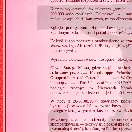
upadało, Rosjanie rozpoczęli zrzuty … materia
Niemcy wykorzystali ów taktyczny „
rozejm
” i
200,000 osób cywilnych. Dokonywali
maso
m.in.
reakcji rosyjskich sił lotniczych, mimo olbrzymi
Zginęła pod gruzami zbombardowanego pr
z 33 innymi zakonnicami i ponad 1,000 osób cy
Kościół i jego podziemia przekształcono w cza
Warszawskiego AK (część PPP) krypt. „
Bakcyl
”
ludność cywilna.
Wyrabiała wówczas świece, niezbędne ‐ elektrycz
Obszar Starego Miasta, gdzie znajduje się koś
atakowany przez
Kampfgruppe „
Reinefar
niem.
Gruppenführer und Generalleutnant der Waffe
ludobójczej
Die Schutzstaffel der NSDAP
niem.
podległej rządzącej w Niemczech Narodo
odpowiedzialnego za eksterminację ludności cyw
W nocy z 30‐31.08.1944 powstańcy podjęli
był to najkrwawszy bój w czasie Powstania.
Starego Miasta, w tym
kościoła
św. Kazi
m.in.
pw.
Wcześniej zakonnice odrzuciły niemieckie 
zbombardowania — złożyły ślub pozostania do k
ewentualną śmierć jako ofiarę za Polskę–ojczyznę