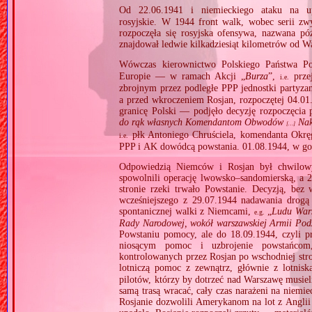
Od 22.06.1941 i niemieckiego ataku na up
rosyjskie. W 1944 front walk, wobec serii zw
rozpoczęła się rosyjska ofensywa, nazwana pó
znajdował ledwie kilkadziesiąt kilometrów od W
Wówczas kierownictwo Polskiego Państwa P
Europie — w ramach Akcji „
Burza
”,
przej
i.e.
zbrojnym przez podległe PPP jednostki partyza
a przed wkroczeniem Rosjan, rozpoczętej 04.01
granicę Polski — podjęło decyzję rozpoczęcia
do rąk własnych Komendantom Obwodów
Nak
[…]
płk Antoniego Chruściela, komendanta Okrę
i.e.
PPP i AK dowódcą powstania. 01.08.1944, w go
Odpowiedzią Niemców i Rosjan był chwilowy,
spowolnili operację lwowsko–sandomierską, a 2
stronie rzeki trwało Powstanie. Decyzją, be
wcześniejszego z 29.07.1944 nadawania drogą
spontanicznej walki z Niemcami,
„
Ludu Wars
e.g.
Rady Narodowej, wokół warszawskiej Armii Pod
Powstaniu pomocy, ale do 18.09.1944, czyli p
niosącym pomoc i uzbrojenie powstańcom,
kontrolowanych przez Rosjan po wschodniej stron
lotniczą pomoc z zewnątrz, głównie z lotnis
pilotów, którzy by dotrzeć nad Warszawę musiel
samą trasą wracać, cały czas narażeni na niemi
Rosjanie dozwolili Amerykanom na lot z Angli