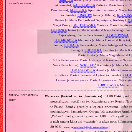
BAREJKA
Katarzyna (s. Maria Gertruda od Serca Pan
szczegółami śmierci
Sakramentu),
KARCZEWSKA
Zofia (s. Maria Róża od N
Pana Jezusa),
KOPERSKA
Apolonia Eleonora (s. Maria Tom
św. Józefa),
KRAKÓW
Irena (s. Hilaria),
KUŹMIŃ
Helena (s. Maria Bernarda od Najświętszej Rodziny),
M
Maryi Panny),
MIĘTKOWSKA
Maria (s. Maria Cecylia 
OLĘDZKA
Janina (s. Maria Józefa od Niepokalanego Pocz
Najświętszego Serca Pana Jezusa),
POGONOWSKA
Ir
POLAKOWSKA
Marianna (s. Maria Flawia od Krzyża),
Janina,
PUCHAŁA
Genowefa (s. Maria Jadwiga od Najśw
Bożego),
RUDNICKA
Karolina (s. Maria K
Maria Józefa (s. Maria Magdalena od Op
Zofia Katarzyna (s. Maria Andrzeja od Narodzenia Najświ
Serca Pana Jezusa),
SZKIŁĄDŹ
Kazimiera (s. Maria Mod
TOMASZEWSKA
Aurelia (s. Maria Teresa o
Rozalia (s. Maria Czesława od Opieki św. Józefa),
ZALA
Laurencja Wawrzyna (s. Maria Augustyna od Najświęt
ZDROJEWSKA
Marianna
miejsca i wydarzenia
Warszawa (kościół
św. Kazimierza)
: 31.08.1944, podcz
pw.
opisy
powstańczych kościół
św. Kazimierza przy Rynku Noweg
pw.
w Polsce. Bomby przebiły sklepienia piwniczne, które ru
podlegającym Sanitariatowi Okręgu Warszawskiego Armii K
„
Północ
”. Pod gruzami zginęło
1,000 osób cywilnych (
ok.
z nich zmarła kilka dni wcześniej), a także
kilkunastu
prawd.
80‐90%.
(więcej na:
www.benedyktynki-sakramentki.org
)