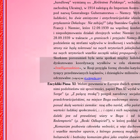
„
handlową
” wymianą
„
Królestwa Polskiego
”, wchodzą
tzw.
zachodnią Ukrainę), w 1914 należącą do Imperium Austro‐W
pod nazwą Generalnego Gubernatorstwa — Niemcy. Wybuc
ludzkości, bo dwie ateistyczne i antychrześcijańskie id
przykazanie Dekalogu: Nie zabijaj!
” (abp Stanisław Gądeck
Francji i Niemiec, które 12.09.1939 na wspólnej konfe
i niepodejmowaniu działań zbrojnych wobec Niemiec (c
28.09.1939 w traktacie „
o granicach i przyjaźni Niemcy‐
podzielenie się strefami wpływów w środkowej i wschodni
strony nie będą tolerować na swych terytoriach jakiejkolwi
na swych terytoriach wszelkie zaczątki takiej propagandy
Skutkiem porozumień była seria spotkań między ludob
dyskutowano koordynację wysiłków w celu ekstermi
«
Intelligenzaktion
», w Rosji przyjęła formę zbrodni katyńs
tysięcy przedstawianych kapłanów, i dziesiątków milionów z
odczuwalne.
(więcej na:
pl.wikipedia.org
)
Encykliki Piusa XI
: Wobec powstania w Europie dwóch systemó
nimi podobieństw niż sprzeczności, papież Pius XI wydał 
Sorge
” (
„
Z palącą troską
”) potępił narodowy socjali
pl.
przedchrześcijańskimi, na miejsce Boga osobowego stawia 
ponad skalę wartości ziemskie: rasę albo naród, albo pańs
wartości ludzkiej społeczności,
i czyni z nich najwyższą 
[…]
daleki jest od prawdziwej wiary w Boga i od świ
Redemptoris
” (
„
Boski Odkupiciel
”), w której poddał k
pl.
„
Komunizm pozbawia człowieka wolności, a więc duchowej
i wszelkie moralne oparcie, z którego pomocą mogłaby 
bolszewicki i bezbożny komunizm głosi jako orędzie zbawie