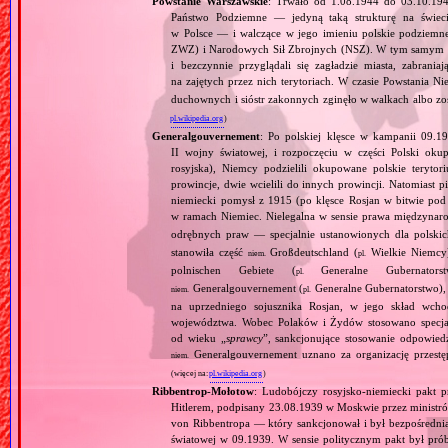
Powstanie Warszawskie
: Trwało od 1.08.1944 do 03.10.19
Państwo Podziemne — jedyną taką strukturę na świec
w Polsce — i walczące w jego imieniu polskie podziemn
ZWZ) i Narodowych Sił Zbrojnych (NSZ). W tym samym czasi
i bezczynnie przyglądali się zagładzie miasta, zabra
na zajętych przez nich terytoriach. W czasie Powstania 
duchownych i sióstr zakonnych zginęło w walkach albo z
pl.wikipedia.org
)
Generalgouvernement
: Po polskiej klęsce w kampanii 09.19
II wojny światowej, i rozpoczęciu w części Polski okupa
rosyjska), Niemcy podzielili okupowane polskie teryt
prowincje, dwie wcielili do innych prowincji. Natomiast p
niemiecki pomysł z 1915 (po klęsce Rosjan w bitwie pod
w ramach Niemiec. Nielegalna w sensie prawa międzyna
odrębnych praw — specjalnie ustanowionych dla polski
stanowiła część
Großdeutschland (
Wielkie Niemcy
niem.
pl.
polnischen Gebiete (
Generalne Gubernator
pl.
Generalgouvernement (
Generalne Gubernatorstwo), 
niem.
pl.
na uprzedniego sojusznika Rosjan, w jego skład wchod
województwa. Wobec Polaków i Żydów stosowano specjaln
od wieku „
sprawcy
”, sankcjonujące stosowanie odpowied
Generalgouvernement uznano za organizację przestęp
niem.
(więcej na:
pl.wikipedia.org
)
Ribbentrop‐Mołotow
: Ludobójczy rosyjsko‐niemiecki pakt 
Hitlerem, podpisany 23.08.1939 w Moskwie przez minist
von Ribbentropa — który sankcjonował i był bezpośrednią
światowej w 09.1939. W sensie politycznym pakt był prób