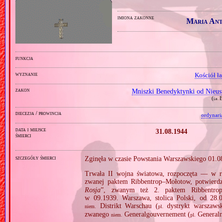
imiona zakonne
Maria Ant
funkcja
wyznanie
Kościół ł
zakon
Mniszki Benedyktynki od Nieus
(
i.e.
diecezja / prowincja
ordynari
data i miejsce
31.08.1944
śmierci
szczegóły śmierci
Zginęła w czasie Powstania Warszawskiego 01.0
Trwała II wojna światowa, rozpoczęta — w re
zwanej paktem Ribbentrop–Mołotow, potwierd
Rosja
”, zwanym też 2. paktem Ribbentro
w 09.1939. Warszawa, stolica Polski, od 28.0
Distrikt Warschau (
dystrykt warszawsk
niem.
pl.
zwanego
Generalgouvernement (
Generaln
niem.
pl.