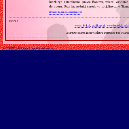
ludzkiego naturalnemu prawu Bożemu, zalecał wcielanie 
do oporu. Dwa lata później narodowo socjalistyczne Niemc
pl.wikipedia.org
,
pl.wikipedia.org
)
źródła
www.1944.pl
,
grafik.rp.pl
,
www.benedyktynki-
„
Martyrologium duchowieństwa polskiego pod okupac
© GTKRK, 2026, wszelkie prawa zastrzeżone