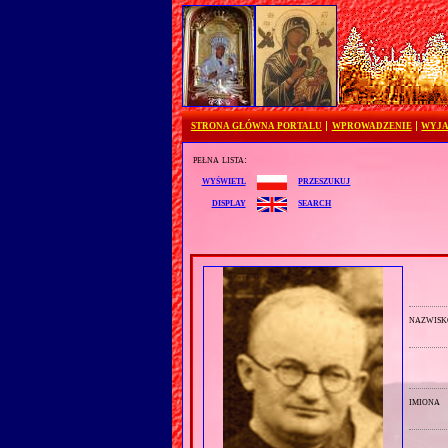
STRONA GŁÓWNA PORTALU
WPROWADZENIE
WYJA
pełna lista:
przeszukuj
wyświetl
search
display
nazwisk
imiona