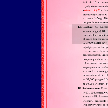
życia do 10 lat zaos
i „
niepełnosprawnych
«
Aktion 14 f 13
». Za
przetrzymywanych w 
w trakcie którego Ni
programie zamordowan
KL Dachau
: KL Dachau
koncentracyjny) KL dl
i niemieckiej policji
obozach koncentracy
3,000 kapłanów, 
ok.
największym w Europie
i ziemi ornej, gdzie
bez pożywienia. Prac
przejmujące zimno a l
„
eksperymenty medycz
eksperymentom mala
w ośrodku eutanacy
momencie miał
100
ok.
32,000 przypadków
ok.
na 30,000 więźniów 
KL Sachsenhausen
: Prze
w 07.1936, przeszły w
zginęła w KL Sachse
więźniów pracowało n
wykorzystywano do pr