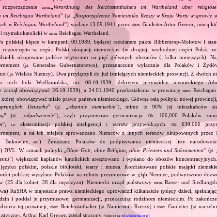
 rozporządzenie
„
Verordnung des Reichsstatthalters im Wartheland über religiös
niem.
en im Reichsgau Wartheland
” (
„
Rozporządzenie Namiestnika Rzeszy w Kraju Warty w sprawie st
pl.
ych w Reichsgau Wartheland
”) wydane 13.09.1941 przez
Gauleiter Artur Greiser, mocą k
niem.
ół rzymskokatolicki w
Reichsgau Wartheland.
niem.
Po polskiej klęsce w kampanii 09.1939, będącej rezultatem paktu Ribbentrop‐Mołotow i stan
i rozpoczęciu w części Polski okupacji niemieckiej (w drugiej, wschodniej części Polski ro
dzielili okupowane polskie terytorium na pięć głównych obszarów (i kilka mniejszych). Najw
rnement (
Generalne Gubernatorstwo), przeznaczone wyłącznie dla Polaków i Żydów
pl.
nd (
Wielkie Niemcy). Dwa przyłączyli do już istniejących niemieckich prowincji. Z dwóch 
pl.
z nich była Wielkopolska, już 08.10.1939, dekretem przywódcy niemieckiego Adol
e zaczął obowiązywać 26.10.1939), a 24.01.1940 przekształcona w prowincję
Reichsgau 
niem.
 której obowiązywać miało prawo państwa niemieckiego. Główną osią polityki nowej prowincji
sprünglich Deutsche
” (
„
rdzennie niemieckie
”), mimo iż 90% jej mieszkańców stan
pl.
ng
” (
„
odpolszczenie
”), czyli przymusowa germanizacja.
100,000 Polaków zam
pl.
Ok.
on
”,
eksterminacji polskiej inteligencji i warstw przywódczych.
630,000 przym
i.e.
Ok.
rnement, a na ich miejsce sprowadzano Niemców z innych terenów okupowanych przez 
ii, Bukowiny
). Zmuszano Polaków do podpisywania niemieckiej listy narodowo
, etc.
ta) DVL. W ramach polityki „
Ohne Gott, ohne Religion, ohne Priesters und Sakramenten
” (
pl.
entu
”) większość kapłanów katolickich aresztowano i wysłano do obozów koncentracyjnych
języku polskim, polskie biblioteki, teatry i muzea. Konfiskowane polskie majątki ziemskie
dności polskiej wysyłano Polaków na roboty przymusowe w głąb Niemiec, podwyższono dozw
w (25 dla kobiet, 28 dla mężczyzn). Niemiecki urząd państwowy
Rasse‐ und Siedlungsh
niem.
wa) RuSHA w majestacie prawa niemieckiego uprowadził kilkanaście tysięcy dzieci, spełniając
odzin i poddał je przymusowej germanizacji, przekazując rodzinom niemieckim. Po zakończe
dzorca tej prowincji,
Reichsstatthalter (
Namiestnik Rzeszy) i
Gauleiter (
naczelni
niem.
pl.
niem.
pl.
stycznej, Arthur Karl Greiser, został stracony.
(więcej na:
pl.wikipedia.org
)