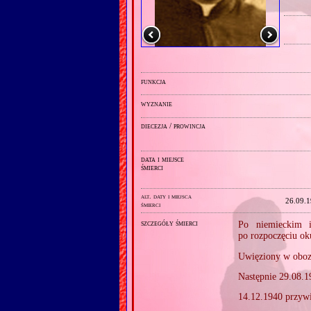
funkcja
wyznanie
diecezja / prowincja
data i miejsce
śmierci
alt. daty i miejsca
26.09.
śmierci
szczegóły śmierci
Po niemieckim i
po rozpoczęciu ok
Uwięziony w oboz
Następnie 29.08.
14.12.1940 przyw