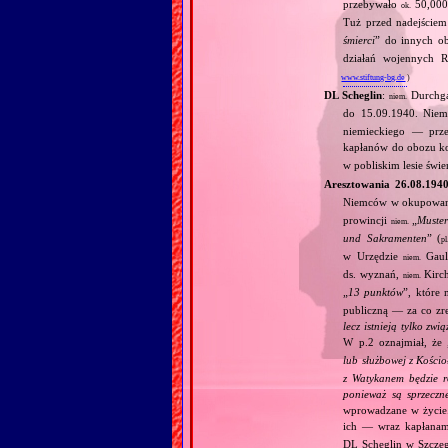
przebywało
50,000 
ok.
Tuż przed nadejściem
śmierci
” do innych o
działań wojennych R
www.stiftung-bg.de
)
DL Scheglin
:
Durchga
niem.
do 15.09.1940. Nie
niemieckiego — prz
kapłanów do obozu k
w pobliskim lesie świ
Aresztowania 26.08.194
Niemców w okupowane
prowincji
„
Muste
niem.
und Sakramenten
” (
pl
w Urzędzie
Gaule
niem.
ds. wyznań,
Kirch
niem.
„
13 punktów
”, które 
publiczną — za co zre
lecz istnieją tylko zwi
W p.2 oznajmiał, że 
lub służbowej z Kościo
z Watykanem będzie r
ponieważ są sprzeczn
wprowadzane w życie.
ich — wraz kapłana
DL Scheglin w Szczeg