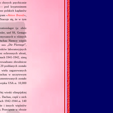
 chorych psychicznie
h — pod kryptonimem
o polskich kapłanów
gram «
Aktion Brandt
»,
Szacuje się, że w tym
ationslager (
obóz
pl.
mler, szef SS, Gestapo
trzymywanych w różnych
achau Niemcy więzili
—
„
Die Plantage
”,
niem.
dynków laboratoryjnych
bez ochronnych ubrań,
atach 1941‐1942, zimą
eprowadzano zbrodnicze
20 poddanych zostało
 wielu zagazowanych
Dachau w szczytowym
umentowanych zostało
 wojska USA
10,000
ok.
ej wioski olimpijskiej
L Dachau, część z nich
tach 1942‐1944
140
ok.
kże i innych więźniów
 Przeciętnie w obozie