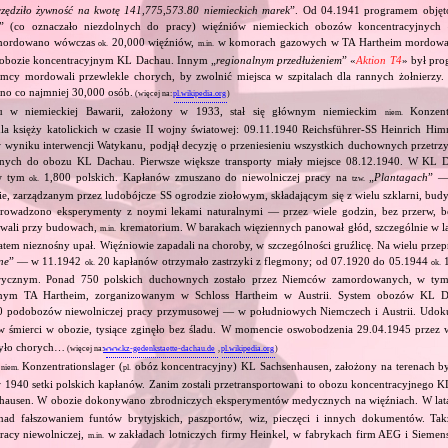
zczędziło żywność na kwotę 141,775,573.80 niemieckich marek
”. Od 04.1941 programem objęto
” (co oznaczało niezdolnych do pracy) więźniów niemieckich obozów koncentracyjnyc
mordowano wówczas
20,000 więźniów,
w komorach gazowych w TA Hartheim mordowan
ok.
m.in.
obozie koncentracyjnym KL Dachau. Innym „
regionalnym przedłużeniem
” «
Aktion T4
» był pro
emcy mordowali przewlekle chorych, by zwolnić miejsca w szpitalach dla rannych żołnierzy. 
o co najmniej 30,000 osób.
(więcej na:
pl.wikipedia.org
)
 w niemieckiej Bawarii, założony w 1933, stał się głównym niemieckim
Konzentr
niem.
a księży katolickich w czasie II wojny światowej: 09.11.1940 Reichsführer‐SS Heinrich Him
, w wyniku interwencji Watykanu, podjął decyzję o przeniesieniu wszystkich duchownych prze
jnych do obozu KL Dachau. Pierwsze większe transporty miały miejsce 08.12.1940. W KL D
w tym
1,800 polskich. Kapłanów zmuszano do niewolniczej pracy na
„
Plantagach
” 
ok.
tzw.
, zarządzanym przez ludobójcze SS ogrodzie ziołowym, składającym się z wielu szklarni, bu
 prowadzono eksperymenty z noymi lekami naturalnymi — przez wiele godzin, bez przerw, 
owali przy budowach,
krematorium. W barakach więziennych panował głód, szczególnie w l
m.in.
atem nieznośny upał. Więźniowie zapadali na choroby, w szczególności gruźlicę. Na wielu prz
ne
” — w 11.1942
20 kapłanów otrzymało zastrzyki z flegmony; od 07.1920 do 05.1944
1
ok.
ok.
rycznym. Ponad 750 polskich duchownych zostało przez Niemców zamordowanych, w tym
jnym TA Hartheim, zorganizowanym w Schloss Hartheim w Austrii. System obozów KL 
 podobozów niewolniczej pracy przymusowej — w południowych Niemczech i Austrii. Udok
 śmierci w obozie, tysiące zginęło bez śladu. W momencie oswobodzenia 29.04.1945 przez
było chorych…
(więcej na:
www.kz-gedenkstaette-dachau.de
,
pl.wikipedia.org
)
z
Konzentrationslager (
obóz koncentracyjny) KL Sachsenhausen, założony na terenach był
niem.
pl.
 1940 setki polskich kapłanów. Zanim zostali przetransportowani to obozu koncentracyjnego K
nhausen. W obozie dokonywano zbrodniczych eksperymentów medycznych na więźniach. W la
ad fałszowaniem funtów brytyjskich, paszportów, wiz, pieczęci i innych dokumentów. Ta
acy niewolniczej,
w zakładach lotniczych firmy Heinkel, w fabrykach firm AEG i Siemens.
m.in.