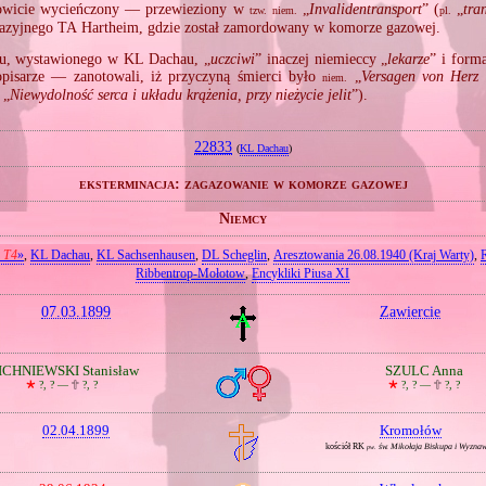
wicie wycieńczony — przewieziony w
„
Invalidentransport
” (
„
tra
tzw.
niem.
pl.
azyjnego TA Hartheim, gdzie został zamordowany w komorze gazowej.
u, wystawionego w KL Dachau, „
uczciwi
” inaczej niemieccy „
lekarze
” i form
opisarze — zanotowali, iż przyczyną śmierci było
„
Versagen von Herz 
niem.
„
Niewydolność serca i układu krążenia, przy nieżycie jelit
”).
22833
(
KL Dachau
)
eksterminacja: zagazowanie w komorze gazowej
Niemcy
n T4
»
,
KL Dachau
,
KL Sachsenhausen
,
DL Scheglin
,
Aresztowania 26.08.1940 (Kraj Warty)
,
Ribbentrop‐Mołotow
,
Encykliki Piusa XI
07.03.1899
Zawiercie
CHNIEWSKI Stanisław
SZULC Anna
🞲
?, ? —
🕆
?, ?
🞲
?, ? —
🕆
?, ?
02.04.1899
Kromołów
kościół RK
św. Mikołaja Biskupa i Wyzna
pw.