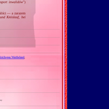
nsport inwalidów
”)
aliści — a zarazem
und Kreislauf, bei
Reichsgau Wartheland
,
wcy