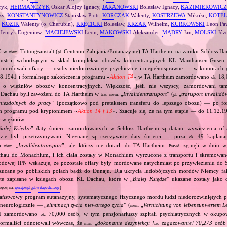
ryk,
HERMAŃCZYK
Oskar Alojzy Ignacy,
JARANOWSKI
Bolesław Ignacy,
KAZIMIEROWICZ
zy,
KONSTANTYNOWICZ
Stanisław Piotr,
KORCZAK
Walenty,
KOSTRZEWA
Mikołaj,
KOTE
,
KOZIK
Walenty (o. Cherubin),
KRĘCICKI
Bolesław,
KRZAK
Wilhelm,
KURKOWSKI
Leon Pa
enryk Eugeniusz,
MACIEJEWSKI
Leon,
MAKOWSKI
Aleksander,
MĄDRY
Jan,
MOLSKI
Józ
40 w
Tötungsanstalt (
Centrum Zabijania/Eutanazyjne) TA Hartheim, na zamku Schloss Ha
niem.
pl.
ustrii, wchodzącym w skład kompleksu obozów koncentracyjnych KL Mauthausen‐Gusen
 mordowali ofiary — osoby niedorozwinięte psychicznie i niepełnosprawne — w komorach
08.1941 i formalnego zakończenia programu «
Aktion T4
» w TA Hartheim zamordowano
18,
ok.
o o więźniów obozów koncentracyjnych. Większość, jeśli nie wszyscy, zamordowani t
 Dachau byli zawożeni do TA Hartheim w
„
Invalidentransport
” (
„
transport inwalidó
tzw.
niem.
pl.
niezdolnych do pracy
” (początkowo pod pretekstem transferu do lepszego obozu) — po f
h programu pod kryptonimem «
Aktion 14 f 13
». Szacuje się, że na tym etapie — do 11.12
 więźniów.
iałej Księdze
” daty śmierci zamordowanych w Schloss Hartheim są datami wywiezienia ofia
dzie byli przetrzymywani. Nieznane są rzeczywiste daty śmierci — poza
49 kapłanam
ok.
ch
„
Invalidentransport
”, ale którzy nie dotarli do TA Hartheim.
zginęli w dniu w
niem.
Prawd.
hau do Monachium, i ich ciała zostały w Monachium wyrzucone z transportu i skremowane
odowej IPN wskazuje, że pozostałe ofiary były mordowane natychmiast po przywiezieniu do S
zucane po pobliskich polach bądź do Dunaju. Dla ukrycia ludobójczych mordów Niemcy fa
d te zapisane w księgach obozu KL Dachau, które w „
Białej Księdze
” ukazane zostały jako 
ięcej na:
ipn.gov.pl
,
pl.wikipedia.org
)
państwowy program eutanazyjny, systematycznego fizycznego mordu ludzi niedorozwiniętych ps
 neurologicznie — „
eliminacji życia niewartego życia
” (
„
Vernichtung von lebensunwertem L
niem.
941 zamordowano
70,000 osób, w tym pensjonariuszy szpitali psychiatrycznych w okup
ok.
ormaliści odnotowali wówczas, że
„
dokonanie dezynfekcji [
zagazowanie] 70,273 osób 
m.in.
i.e.