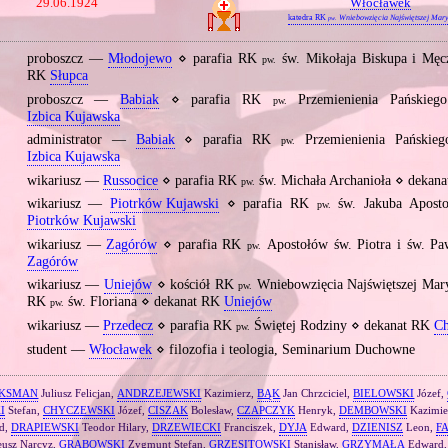
29.06.1924
Włocławek
katedra RK
Wniebowzięcia Najświętszej Mar
pw.
proboszcz —
Młodojewo
⋄ parafia RK
św. Mikołaja Biskupa i Męc
pw.
RK
Słupca
proboszcz —
Babiak
⋄ parafia RK
Przemienienia Pańskie
pw.
Izbica Kujawska
administrator —
Babiak
⋄ parafia RK
Przemienienia Pańskie
pw.
Izbica Kujawska
wikariusz —
Russocice
⋄ parafia RK
św. Michała Archanioła ⋄ dekan
pw.
wikariusz —
Piotrków Kujawski
⋄ parafia RK
św. Jakuba Apost
pw.
Piotrków Kujawski
wikariusz —
Zagórów
⋄ parafia RK
Apostołów św. Piotra i św. P
pw.
Zagórów
wikariusz —
Uniejów
⋄ kościół RK
Wniebowzięcia Najświętszej Mary
pw.
RK
św. Floriana ⋄ dekanat RK
Uniejów
pw.
wikariusz —
Przedecz
⋄ parafia RK
Świętej Rodziny ⋄ dekanat RK
Ch
pw.
student —
Włocławek
⋄ filozofia i teologia, Seminarium Duchowne
KSMAN
Juliusz Felicjan,
ANDRZEJEWSKI
Kazimierz,
BĄK
Jan Chrzciciel,
BIELOWSKI
Józef,
I
Stefan,
CHYCZEWSKI
Józef,
CISZAK
Bolesław,
CZAPCZYK
Henryk,
DEMBOWSKI
Kazimie
d,
DRAPIEWSKI
Teodor Hilary,
DRZEWIECKI
Franciszek,
DYJA
Edward,
DZIENISZ
Leon,
F
usz Narcyz,
GRABOWSKI
Zygmunt Stefan,
GRZESITOWSKI
Stanisław,
GRZYMAŁA
Edward