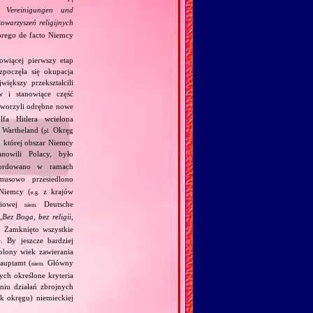
e Vereinigungen und
owarzyszeń religijnych
tórego de facto Niemcy
owiącej pierwszy etap
zpoczęła się okupacja
iększy przekształcili
 i stanowiące część
utworzyli odrębne nowe
fa Hitlera wcielona
Wartheland (
Okręg
pl.
, której obszar Niemcy
owili Polacy, było
ordowano w ramach
usowo przesiedlono
Niemcy (
z krajów
e.g.
ściowej
Deutsche
niem.
„
Bez Boga, bez religii,
. Zamknięto wszystkie
. By jeszcze bardziej
olony wiek zawierania
auptamt (
Główny
niem.
ych określone kryteria
niu działań zbrojnych
k okręgu) niemieckiej