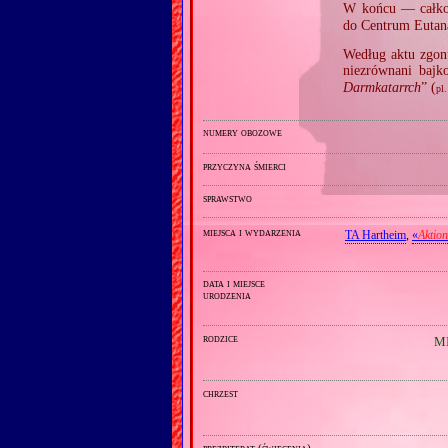
W końcu — całko
do Centrum Eutan
Według aktu zgon
niezrównani bajk
Darmkatarrch
” (
pl.
numery obozowe
przyczyna śmierci
sprawstwo
miejsca i wydarzenia
TA Hartheim
,
«
Aktio
data i miejsce
urodzenia
rodzice
MI
chrzest
prezbiterat (święcenia)