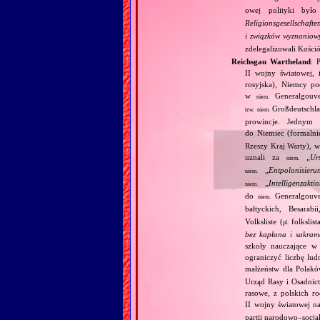
owej polityki było
Religionsgesellschaft
i związków wyznaniow
zdelegalizowali Kości
Reichsgau Wartheland
: 
II wojny światowej, 
rosyjska), Niemcy po
w
Generalgouve
niem.
Großdeutschla
tzw.
niem.
prowincje. Jednym 
do Niemiec (formalni
Rzeszy Kraj Warty), w
uznali za
„
Ur
niem.
„
Entpolonisieru
niem.
„
Intelligenzakti
niem.
do
Generalgouve
niem.
bałtyckich, Besarab
Volksliste (
folkslis
pl.
bez kapłana i sakram
szkoły nauczające w 
ograniczyć liczbę lu
małżeństw dla Polakó
Urząd Rasy i Osadnict
rasowe, z polskich r
II wojny światowej na
partii narodowo–socjali