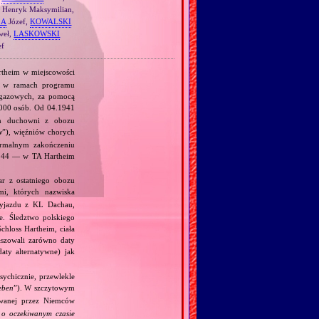
Henryk Maksymilian,
LA
Józef,
KOWALSKI
weł,
LASKOWSKI
ef
rtheim w miejscowości
, w ramach programu
 gazowych, za pomocą
000 osób. Od 04.1941
am duchowni z obozu
w
”), więźniów chorych
ormalnym zakończeniu
.1944 — w TA Hartheim
r z ostatniego obozu
i, których nazwiska
yjazdu z KL Dachau,
. Śledztwo polskiego
chloss Hartheim, ciała
łszowali zarówno daty
daty alternatywne) jak
ychicznie, przewlekle
eben
”). W szczytowym
owanej przez Niemców
o oczekiwanym czasie