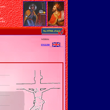
rafia
a
n
ski
awska
wersja:
english