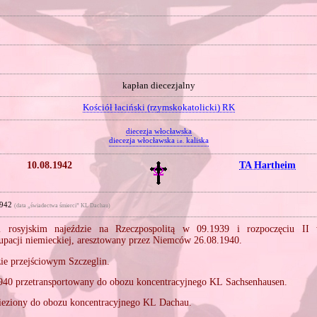
kapłan diecezjalny
Kościół łaciński (rzymskokatolicki) RK
diecezja włocławska
diecezja włocławska
kaliska
i.e.
10.08.1942
TA Hartheim
1942
(data „świadectwa śmierci” KL Dachau)
 rosyjskim najeździe na Rzeczpospolitą w 09.1939 i rozpoczęciu II 
upacji niemieckiej, aresztowany przez Niemców 26.08.1940.
ie przejściowym Szczeglin.
1940 przetransportowany do obozu koncentracyjnego KL Sachsenhausen.
ieziony do obozu koncentracyjnego KL Dachau.