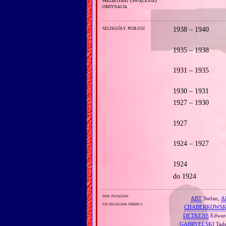
ordynacja
szczegóły posługi
1938 – 1940
1935 – 1938
1931 – 1935
1930 – 1931
1927 – 1930
1927
1924 – 1927
1924
do 1924
inni związani
ABT
Stefan,
A
szczegółami śmierci
CHABERKOWSK
DETKENS
Edwar
GABRYELSKI
Tade