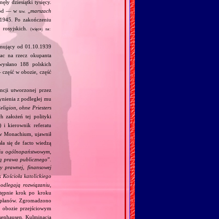
ły dziesiątki tysięcy.
hód — w
„
marszach
tzw.
1945. Po zakończeniu
 rosyjskich.
(więcej na:
nujący od 01.10.1939
ac na rzecz okupanta
ysłano 188 polskich
część w obozie, część
cji utworzonej przez
ynienia z podległej mu
ligion, ohne Priesters
 założeń tej polityki
 i kierownik referatu
w Monachium, ujawnił
ała się de facto wiedzą
iu ogólnopaństwowym,
ją prawa publicznego
”.
y prawnej, finansowej
 Kościoła katolickiego
podlegają rozwiązaniu,
stępnie krok po kroku
kapłanów. Zgromadzono
obozie przejściowym
senhausen. Kulminacją