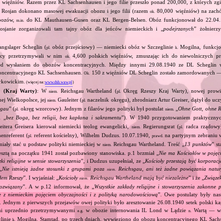
więźniów. Razem przez KL Sachsenhausen i jego filie przeszło ponad 200,000, z których zginę
 Rosjan dokonano masowej ewakuacji obozu i jego filii (razem
80,000 więźniów) na zac
ok.
bozów,
do KL Mauthausen‐Gusen oraz KL Bergen‐Belsen. Obóz funkcjonował do 22.04.
m.in.
osjanie zorganizowali tam tajny obóz dla jeńców niemieckich i „
podejrzanych
” żołnierzy
ngslager Scheglin (
obóz przejściowy) — niemiecki obóz w Szczeglinie
Mogilna, funkcjo
pl.
k.
mcy przetrzymywali w nim
4,600 polskich więźniów, zmuszając ich do niewolniczych pr
ok.
ed wysłaniem do obozów koncentracyjnych. Między innymi 29.08.1940 ze DL Scheglin w
oncentracyjnego KL Sachsenhausen.
150 z więźniów DL Scheglin zostało zamordowanych — 
Ok.
erkowickim.
(więcej na:
www.dsh.waw.pl
)
0 (Kraj Warty)
: W
Reichsgau Wartheland (
Okręg Rzeszy Kraj Warty), nowej prowin
niem.
pl.
j Wielkopolsce, jej
Gauleiter (
naczelnik okręgu), zbrodniarz Artur Greiser, dążył do ucz
niem.
pl.
rgau
” (
okręg wzorcowy). Jednym z filarów jego polityki był postulat
„
Ohne Gott, ohne Re
pl.
niem.
„
bez Boga, bez religii, bez kapłana i sakramentu
”). W 1940 przygotowaniem praktycznych
.
itera Greisera kierował niemiecki teolog ewangelicki,
Regierungsrat (
radca rządowy)
niem.
pl.
enreferent (
referent kościelny), Wilhelm Dudzus. 10.07.1940,
na partyjnym zebraniu 
pl.
prawd.
miały stać u podstaw polityki niemieckiej w
Reichsgau Wartheland. Treść „
13 punktów
” st
niem.
sztą na początku 1941 został pozbawiony stanowiska. p.1 brzmiał „
Nie ma Kościołów w pojęc
ązki religijne w sensie stowarzyszenia
”, i Dudzus uzupełniał, ze „
Kościoły przestają być korporac
„
Nie istnieją żadne stosunki z grupami poza
Reichsgau, ani też żadne powiązania natur
niem.
łem Rzeszy
”. I wyjaśniał: „
Kościoły
Reichsgau Wartheland mają być niezależne
” i że „
Związek
niem.
ozwiązany
”. A w p.12 informował, że „
Wszystkie zakłady religijne i stowarzyszenia zakonne 
e z niemieckim pojęciem obyczajności i z polityką narodowościową
”. Owe postulaty były na
 Jednym z pierwszych przejawów owej polityki było aresztowanie 26.08.1940 setek polski 
mi uprzednio przetrzymywanymi
w obozie internowania IL Lond w Lądzie
Wartą — w 
e.g.
n.
linie
Mogilna. Stamtąd, po trzech dniach, wywieziono do obozu koncentracyjnego KL Sach
k.