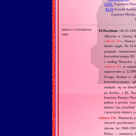
GZEL
Eugeniusz Hen
KLIN
Konrad Anasta
Zygmunt Marian
H
miejsca i wydarzenia
TA Hartheim
: Od 05.19
opisy
Alkoven w Górnej A
«
Aktion T4
», Niemcy
tlenku węgla. Do 24.
program rozszerzon
koncentracyjnego KL
i według Niemców „
«
Aktion T4
» w ramac
zagazowano
12,000
ok.
Uwaga: Podane w „
B
koncentracyjnego, g
znalazły się na lista
po drodze, z KL Dac
Instytutu Pamięci Nar
palone a prochy rozr
śmierci (na przykła
i przyczyny śmierci.
(w
«
Aktion T4
»
: Niemiecki 
chorych psychicznie i
okresie lat 1940‐1
Polsce — niemieccy f