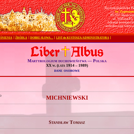
Rzymskokatolicka Pa
św. Zygmunt
pw.
05-507 Słomczy
ul. Wiślana 85
dekanat konstanciń
archidiecezja warsz
ŚNIENIA
ŹRÓDŁA
DOBRE SŁOWA…
LIST do KUSTOSZA/ADMINISTRATORA
Martyrologium duchowieństwa — Polska
XX w. (lata 1914 – 1989)
dane osobowe
o
MICHNIEWSKI
Stanisław Tomasz