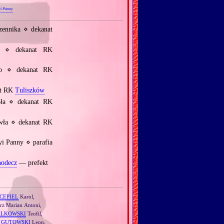
yi Panny
zennika ⋄ dekanat
go ⋄ dekanat RK
go ⋄ dekanat RK
at RK
Tuliszków
oła ⋄ dekanat RK
awła ⋄ dekanat RK
i Panny ⋄ parafia
odecz
— prefekt
CEPIEL
Karol,
rz Marian Antoni,
ALKOWSKI
Teofil,
,
GUTOWSKI
Leon,