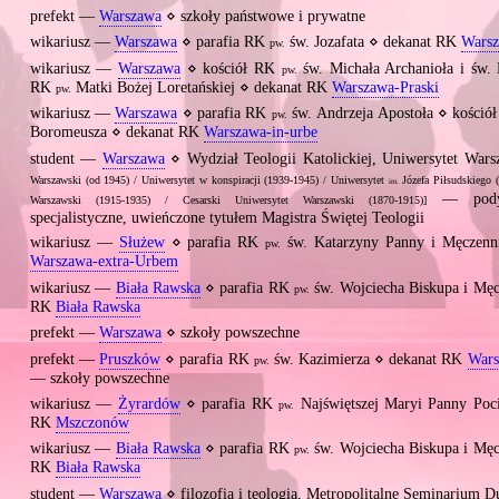
prefekt —
Warszawa
⋄ szkoły państwowe i prywatne
wikariusz —
Warszawa
⋄ parafia RK
św. Jozafata ⋄ dekanat RK
Warsz
pw.
wikariusz —
Warszawa
⋄ kościół RK
św. Michała Archanioła i św. 
pw.
RK
Matki Bożej Loretańskiej ⋄ dekanat RK
Warszawa‐Praski
pw.
wikariusz —
Warszawa
⋄ parafia RK
św. Andrzeja Apostoła ⋄ kości
pw.
Boromeusza ⋄ dekanat RK
Warszawa‐in‐urbe
9
student —
Warszawa
⋄ Wydział Teologii Katolickiej, Uniwersytet War
Warszawski (od 1945) / Uniwersytet w konspiracji (1939‐1945) / Uniwersytet
Józefa Piłsudskiego 
im.
— podyp
Warszawski (1915‐1935) / Cesarski Uniwersytet Warszawski (1870‐1915)]
specjalistyczne, uwieńczone tytułem Magistra Świętej Teologii
wikariusz —
Służew
⋄ parafia RK
św. Katarzyny Panny i Męczenn
pw.
Warszawa‐extra‐Urbem
wikariusz —
Biała Rawska
⋄ parafia RK
św. Wojciecha Biskupa i Męc
pw.
RK
Biała Rawska
prefekt —
Warszawa
⋄ szkoły powszechne
prefekt —
Pruszków
⋄ parafia RK
św. Kazimierza ⋄ dekanat RK
Wars
pw.
— szkoły powszechne
wikariusz —
Żyrardów
⋄ parafia RK
Najświętszej Maryi Panny Poci
pw.
RK
Mszczonów
wikariusz —
Biała Rawska
⋄ parafia RK
św. Wojciecha Biskupa i Męc
pw.
RK
Biała Rawska
student —
Warszawa
⋄ filozofia i teologia, Metropolitalne Seminarium 