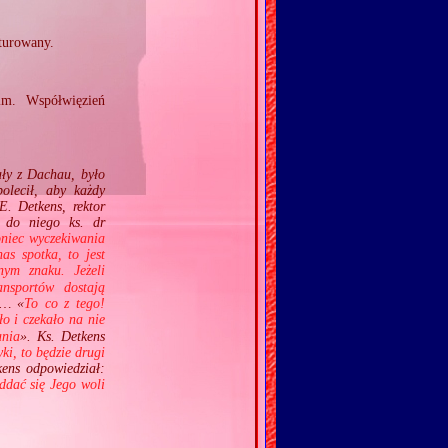
turowany.
im. Współwięzień
ały z Dachau, było
olecił, aby każdy
E. Detkens, rektor
ł do niego ks. dr
oniec wyczekiwania
as spotka, to jest
ym znaku. Jeżeli
ansportów dostają
»… «
To co z tego!
ło i czekało na nie
ania
». Ks. Detkens
yki, to będzie drugi
kens odpowiedział:
ddać się Jego woli