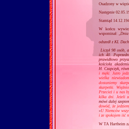
Osadzony w więzi
Następnie 02.05.1
Stamtąd 14.12.19
W końcu wywie
wspominał: „
Dnia 
odszedł z KL Dach
Liczył 98 osób, a
ich 40. Poprzedn
prawidłowo przysz
kościoła akademi
H. Czapczyk, równi
i męki. Jutro jed
wielka niewiado
dostaniemy skarp
skarpetki. Więźni
Przecież i u nas 
kilka dni. Jeżeli
mówi dalej szepte
dowód, że jedzie
«
U Niemców wszyst
i ze spokojem iść 
W TA Hartheim z