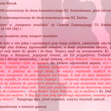
eniu Pawiak.
940 przewieziony do obozu koncentracyjnego KL Sachsenhausen, gdzie był tor
40 przetransportowany do obozu koncentracyjnego KL Dachau.
ziony w „
transporcie inwalidów
” do Centrum Eutanazyjnego TA Harthe
10 VIII 1942 r.
au dwudziesty szósty transport inwalidów.
le była w nim jedna z największych grup księży polskich, jakiekolwiek odjech
iego dnia blokowy zapowiedział transport, a kiedy przyniesiono ubrania, p
ył swój numer do spodni i do bluzy. Wszyscy zajęli się przyszywaniem. Ks. 
ckiego w Warszawie, przyszywał również, ale był przygnębiony. Podszed
eż z diecezji warszawskiej, i zaczął rozmowę, «
Księże Rektorze! Transport to k
ziemy. Jedziemy chyba na lepsze!
». Ks. Detkens odpowiedział szeptem: «
Co n
ma. Znajomy pfleger [
obozowy pielęgniarz] poinformował mnie o pewn
i.e.
etki, to jedziemy do innego obozu, bo wszyscy więźniowie zwykłych tr
owie transportów do gazu skarpetek nie dostają. A nam nie dano skarpetek
były wypadki, że wielu więźniów Zugangu [
transportu] skarpetek nie otrzyma
i.e.
 zaś my jedziemy do specjalnych obozów–szpitali, to tam dostaniemy inne ubr
m: «
Jest jeszcze drugi znak. Jeżeli jutro przed wejściem do aut dostaniemy zastrz
my do Gaskammer
». «
Rany Boskie! Księże Rektorze, czy to możliwe?
» Ks. Det
ko jest możliwe. A Bóg daje nam łaskę specjalnego męczeństwa, winniśmy po
na śmierć
»
”. Następnego dnia, przed wyjazdem, wszyscy otrzymali zastrzyk….
amordowany w komorze gazowej.