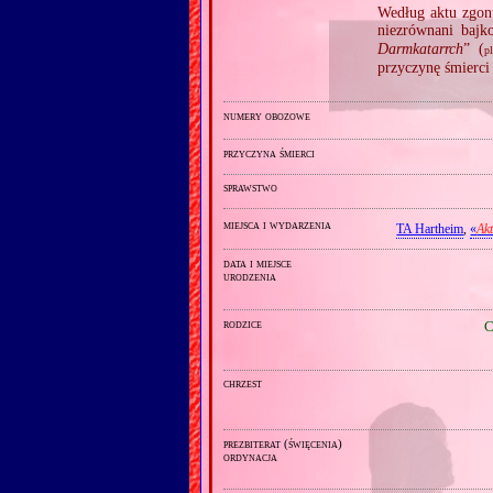
Według aktu zgon
niezrównani bajk
Darmkatarrch
” (
pl
przyczynę śmierc
numery obozowe
przyczyna śmierci
sprawstwo
miejsca i wydarzenia
TA Hartheim
,
«
Ak
data i miejsce
urodzenia
rodzice
C
chrzest
prezbiterat (święcenia)
ordynacja