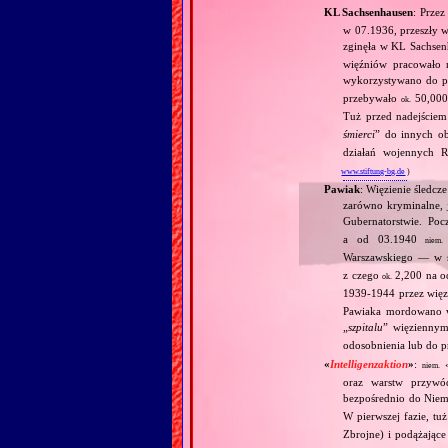
KL Sachsenhausen
: Prze
w 07.1936, przeszły w
zginęła w KL Sachse
więźniów pracowało n
wykorzystywano do pr
przebywało
50,000 
ok.
Tuż przed nadejściem
śmierci
” do innych o
działań wojennych R
www.stiftung-bg.de
)
Pawiak
: Więzienie śledcz
zarówno kryminalne, j
Gubernatorstwie. Po
a od 03.1940
niem.
Warszawskiego — w sz
z czego
2,200 na o
ok.
1939‐1944 przez więz
Pawiaka mordowano w 
„
szpitalu
” więzienny
odosobnienia lub do 
«
Intelligenzaktion
»
:
niem.
oraz warstw przywó
bezpośrednio do Niemi
W pierwszej fazie, tu
Zbrojne) i podążające