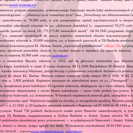
ięcej na:
ipn.gov.pl
,
pl.wikipedia.org
)
państwowy program eutanazyjny, systematycznego fizycznego mordu ludzi niedorozwiniętych ps
 neurologicznie — „
eliminacji życia niewartego życia
” (
„
Vernichtung von lebensunwertem L
niem.
941 zamordowano
70,000 osób, w tym pensjonariuszy szpitali psychiatrycznych w okup
ok.
ormaliści odnotowali wówczas, że
„
dokonanie dezynfekcji [
zagazowanie] 70,273 osób 
m.in.
i.e.
zczędziło żywność na kwotę 141,775,573.80 niemieckich marek
”. Od 04.1941 programem objęto
” (co oznaczało niezdolnych do pracy) więźniów niemieckich obozów koncentracyjnyc
mordowano wówczas
20,000 więźniów,
w komorach gazowych w TA Hartheim mordowan
ok.
m.in.
obozie koncentracyjnym KL Dachau. Innym „
regionalnym przedłużeniem
” «
Aktion T4
» był pro
emcy mordowali przewlekle chorych, by zwolnić miejsca w szpitalach dla rannych żołnierzy. 
o co najmniej 30,000 osób.
(więcej na:
pl.wikipedia.org
)
 w niemieckiej Bawarii, założony w 1933, stał się głównym niemieckim
Konzentr
niem.
a księży katolickich w czasie II wojny światowej: 09.11.1940 Reichsführer‐SS Heinrich Him
, w wyniku interwencji Watykanu, podjął decyzję o przeniesieniu wszystkich duchownych prze
jnych do obozu KL Dachau. Pierwsze większe transporty miały miejsce 08.12.1940. W KL D
w tym
1,800 polskich. Kapłanów zmuszano do niewolniczej pracy na
„
Plantagach
” 
ok.
tzw.
, zarządzanym przez ludobójcze SS ogrodzie ziołowym, składającym się z wielu szklarni, bu
 prowadzono eksperymenty z noymi lekami naturalnymi — przez wiele godzin, bez przerw, 
owali przy budowach,
krematorium. W barakach więziennych panował głód, szczególnie w l
m.in.
atem nieznośny upał. Więźniowie zapadali na choroby, w szczególności gruźlicę. Na wielu prz
ne
” — w 11.1942
20 kapłanów otrzymało zastrzyki z flegmony; od 07.1920 do 05.1944
1
ok.
ok.
rycznym. Ponad 750 polskich duchownych zostało przez Niemców zamordowanych, w tym
jnym TA Hartheim, zorganizowanym w Schloss Hartheim w Austrii. System obozów KL 
 podobozów niewolniczej pracy przymusowej — w południowych Niemczech i Austrii. Udok
 śmierci w obozie, tysiące zginęło bez śladu. W momencie oswobodzenia 29.04.1945 przez
było chorych…
(więcej na:
www.kz-gedenkstaette-dachau.de
,
pl.wikipedia.org
)