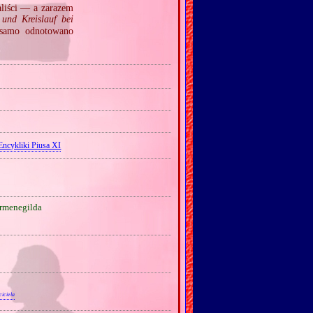
aliści — a zarazem
und Kreislauf bei
 samo odnotowano
Encykliki Piusa XI
menegilda
iciela