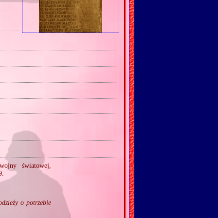
wojny światowej,
9.
dzieży o potrzebie