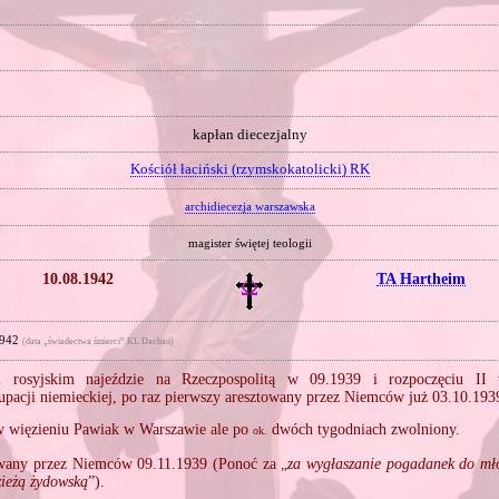
kapłan diecezjalny
Kościół łaciński (rzymskokatolicki) RK
archidiecezja warszawska
magister świętej teologii
10.08.1942
TA Hartheim
1942
(data „świadectwa śmierci” KL Dachau)
 rosyjskim najeździe na Rzeczpospolitą w 09.1939 i rozpoczęciu II 
upacji niemieckiej, po raz pierwszy aresztowany przez Niemców już 03.10.193
 więzieniu Pawiak w Warszawie ale po
dwóch tygodniach zwolniony.
ok.
wany przez Niemców 09.11.1939 (Ponoć za „
za wygłaszanie pogadanek do mło
zieżą żydowską
”).