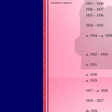
szczegóły posługi
1937 – 1939
1936 – 1937
1935 – 1936
1934 – 1935
1934 –
193
ok.
ok.
1932 – 1934
ok.
1931
ok.
1930
ok.
1929
ok.
1927 –
1928
ok.
1926 – 1927
do 1926