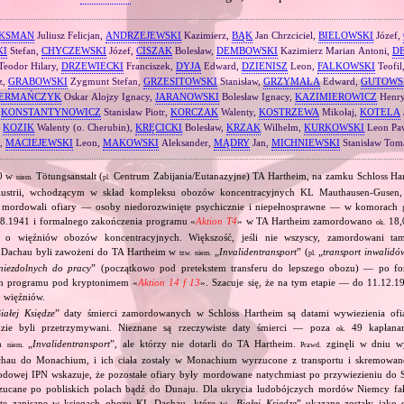
KSMAN
Juliusz Felicjan,
ANDRZEJEWSKI
Kazimierz,
BĄK
Jan Chrzciciel,
BIELOWSKI
Józef,
KI
Stefan,
CHYCZEWSKI
Józef,
CISZAK
Bolesław,
DEMBOWSKI
Kazimierz Marian Antoni,
D
Teodor Hilary,
DRZEWIECKI
Franciszek,
DYJA
Edward,
DZIENISZ
Leon,
FALKOWSKI
Teofil
z,
GRABOWSKI
Zygmunt Stefan,
GRZESITOWSKI
Stanisław,
GRZYMAŁA
Edward,
GUTOWS
ERMAŃCZYK
Oskar Alojzy Ignacy,
JARANOWSKI
Bolesław Ignacy,
KAZIMIEROWICZ
Henry
,
KONSTANTYNOWICZ
Stanisław Piotr,
KORCZAK
Walenty,
KOSTRZEWA
Mikołaj,
KOTELA
,
KOZIK
Walenty (o. Cherubin),
KRĘCICKI
Bolesław,
KRZAK
Wilhelm,
KURKOWSKI
Leon Pa
z,
MACIEJEWSKI
Leon,
MAKOWSKI
Aleksander,
MĄDRY
Jan,
MICHNIEWSKI
Stanisław Tom
40 w
Tötungsanstalt (
Centrum Zabijania/Eutanazyjne) TA Hartheim, na zamku Schloss Ha
niem.
pl.
ustrii, wchodzącym w skład kompleksu obozów koncentracyjnych KL Mauthausen‐Gusen
 mordowali ofiary — osoby niedorozwinięte psychicznie i niepełnosprawne — w komorach
08.1941 i formalnego zakończenia programu «
Aktion T4
» w TA Hartheim zamordowano
18,
ok.
o o więźniów obozów koncentracyjnych. Większość, jeśli nie wszyscy, zamordowani t
 Dachau byli zawożeni do TA Hartheim w
„
Invalidentransport
” (
„
transport inwalidó
tzw.
niem.
pl.
niezdolnych do pracy
” (początkowo pod pretekstem transferu do lepszego obozu) — po f
h programu pod kryptonimem «
Aktion 14 f 13
». Szacuje się, że na tym etapie — do 11.12
 więźniów.
iałej Księdze
” daty śmierci zamordowanych w Schloss Hartheim są datami wywiezienia ofia
dzie byli przetrzymywani. Nieznane są rzeczywiste daty śmierci — poza
49 kapłanam
ok.
ch
„
Invalidentransport
”, ale którzy nie dotarli do TA Hartheim.
zginęli w dniu w
niem.
Prawd.
hau do Monachium, i ich ciała zostały w Monachium wyrzucone z transportu i skremowane
odowej IPN wskazuje, że pozostałe ofiary były mordowane natychmiast po przywiezieniu do S
zucane po pobliskich polach bądź do Dunaju. Dla ukrycia ludobójczych mordów Niemcy fa
d te zapisane w księgach obozu KL Dachau, które w „
Białej Księdze
” ukazane zostały jako 