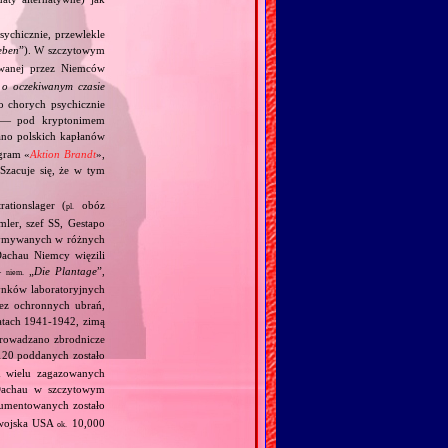
ychicznie, przewlekle
eben
”). W szczytowym
owanej przez Niemców
o oczekiwanym czasie
 chorych psychicznie
h — pod kryptonimem
o polskich kapłanów
gram «
Aktion Brandt
»,
Szacuje się, że w tym
ationslager (
obóz
pl.
mler, szef SS, Gestapo
trzymywanych w różnych
achau Niemcy więzili
—
„
Die Plantage
”,
niem.
dynków laboratoryjnych
bez ochronnych ubrań,
atach 1941‐1942, zimą
eprowadzano zbrodnicze
20 poddanych zostało
 wielu zagazowanych
Dachau w szczytowym
umentowanych zostało
 wojska USA
10,000
ok.