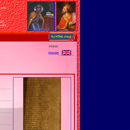
rafia
a
n
ski
awska
wersja:
english