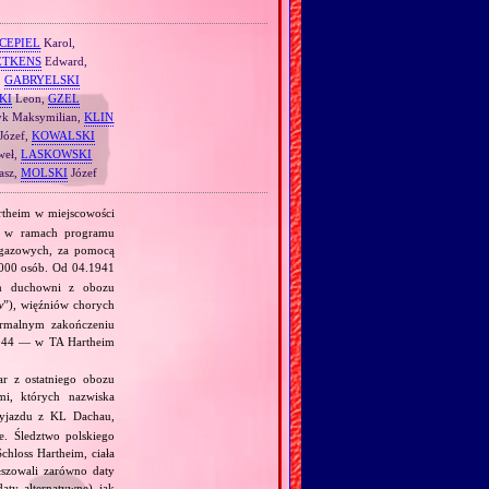
CEPIEL
Karol,
ETKENS
Edward,
,
GABRYELSKI
KI
Leon,
GZEL
k Maksymilian,
KLIN
Józef,
KOWALSKI
weł,
LASKOWSKI
asz,
MOLSKI
Józef
rtheim w miejscowości
, w ramach programu
 gazowych, za pomocą
000 osób. Od 04.1941
am duchowni z obozu
w
”), więźniów chorych
ormalnym zakończeniu
.1944 — w TA Hartheim
r z ostatniego obozu
i, których nazwiska
yjazdu z KL Dachau,
. Śledztwo polskiego
chloss Hartheim, ciała
łszowali zarówno daty
daty alternatywne) jak