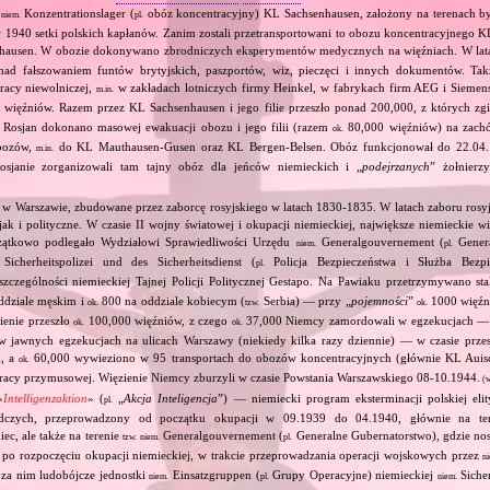
z
Konzentrationslager (
obóz koncentracyjny) KL Sachsenhausen, założony na terenach był
niem.
pl.
 1940 setki polskich kapłanów. Zanim zostali przetransportowani to obozu koncentracyjnego K
nhausen. W obozie dokonywano zbrodniczych eksperymentów medycznych na więźniach. W la
ad fałszowaniem funtów brytyjskich, paszportów, wiz, pieczęci i innych dokumentów. Ta
acy niewolniczej,
w zakładach lotniczych firmy Heinkel, w fabrykach firm AEG i Siemens.
m.in.
więźniów. Razem przez KL Sachsenhausen i jego filie przeszło ponad 200,000, z których zginę
 Rosjan dokonano masowej ewakuacji obozu i jego filii (razem
80,000 więźniów) na zac
ok.
bozów,
do KL Mauthausen‐Gusen oraz KL Bergen‐Belsen. Obóz funkcjonował do 22.04.
m.in.
osjanie zorganizowali tam tajny obóz dla jeńców niemieckich i „
podejrzanych
” żołnierzy
e w Warszawie, zbudowane przez zaborcę rosyjskiego w latach 1830‐1835. W latach zaboru rosyjs
ak i polityczne. W czasie II wojny światowej i okupacji niemieckiej, największe niemieckie 
czątkowo podlegało Wydziałowi Sprawiedliwości Urzędu
Generalgouvernement (
Genera
niem.
pl.
Sicherheitspolizei und des Sicherheitsdienst (
Policja Bezpieczeństwa i Służba Bezpi
pl.
czególności niemieckiej Tajnej Policji Politycznej Gestapo. Na Pawiaku przetrzymywano st
ddziale męskim i
800 na oddziale kobiecym (
Serbia) — przy „
pojemności
”
1000 więźn
ok.
tzw.
ok.
ienie przeszło
100,000 więźniów, z czego
37,000 Niemcy zamordowali w egzekucjach —
ok.
ok.
jawnych egzekucjach na ulicach Warszawy (niekiedy kilka razy dziennie) — w czasie przes
m, a
60,000 wywieziono w 95 transportach do obozów koncentracyjnych (głównie KL Auisc
ok.
pracy przymusowej. Więzienie Niemcy zburzyli w czasie Powstania Warszawskiego 08‐10.1944.
(w
«
Intelligenzaktion
» (
„
Akcja Inteligencja
”) — niemiecki program eksterminacji polskiej elity
pl.
dczych, przeprowadzony od początku okupacji w 09.1939 do 04.1940, głównie na ter
ec, ale także na terenie
Generalgouvernement (
Generalne Gubernatorstwo), gdzie nos
tzw.
niem.
pl.
ż po rozpoczęciu okupacji niemieckiej, w trakcie przeprowadzania operacji wojskowych przez
n
 za nim ludobójcze jednostki
Einsatzgruppen (
Grupy Operacyjne) niemieckiej
Sicher
niem.
pl.
niem.