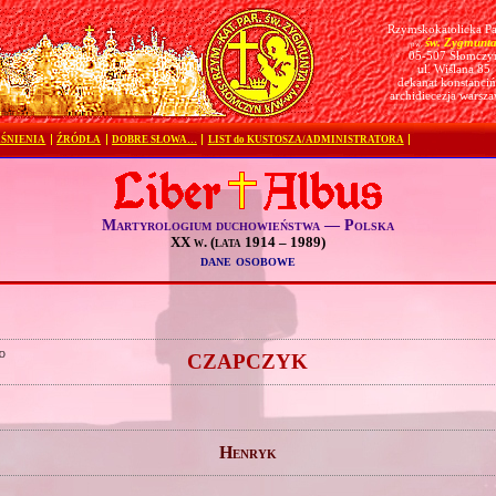
Rzymskokatolicka Pa
św. Zygmunt
pw.
05-507 Słomczy
ul. Wiślana 85
dekanat konstanciń
archidiecezja warsz
ŚNIENIA
ŹRÓDŁA
DOBRE SŁOWA…
LIST do KUSTOSZA/ADMINISTRATORA
Martyrologium duchowieństwa — Polska
XX w. (lata 1914 – 1989)
dane osobowe
o
CZAPCZYK
Henryk