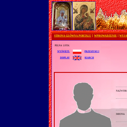
STRONA GŁÓWNA PORTALU
WPROWADZENIE
WYJA
pełna lista:
przeszukuj
wyświetl
search
display
nazwisk
imiona