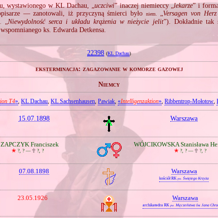
u, wystawionego w KL Dachau, „
uczciwi
” inaczej niemieccy „
lekarze
” i form
opisarze — zanotowali, iż przyczyną śmierci było
„
Versagen von Herz 
niem.
„
Niewydolność serca i układu krążenia w nieżycie jelit
”). Dokładnie tak
.
i wspomnianego ks. Edwarda Detkensa.
22398
(
KL Dachau
)
eksterminacja: zagazowanie w komorze gazowej
Niemcy
tion T4
»
,
KL Dachau
,
KL Sachsenhausen
,
Pawiak
,
«
Intelligenzaktion
»
,
Ribbentrop‐Mołotow
,
15.07.1898
Warszawa
ZAPCZYK Franciszek
WÓJCIKOWSKA Stanisława Her
🞲
?, ? —
🕆
?, ?
🞲
?, ? —
🕆
?, ?
07.08.1898
Warszawa
kościół RK
Świętego Krzyża
pw.
23.05.1926
Warszawa
archikatedra RK
Męczeństwa św. Jana Chrzc
pw.