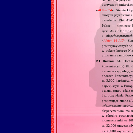
i przyczyny śmierci.
(w
«
Aktion T4
»
: Niemiecki 
chorych psychicznie i
okresie lat 1940‐1
Polsce — niemieccy f
życia do 10 lat zaos
i „
niepełnosprawnych
«
Aktion 14 f 13
». Za
przetrzymywanych w 
w trakcie którego Ni
programie zamordowan
KL Dachau
: KL Dachau
koncentracyjny) KL dl
i niemieckiej policji
obozach koncentracy
3,000 kapłanów, 
ok.
największym w Europie
i ziemi ornej, gdzie
bez pożywienia. Prac
przejmujące zimno a l
„
eksperymenty medycz
eksperymentom mala
w ośrodku eutanacy
momencie miał
100
ok.
32,000 przypadków
ok.
na 30,000 więźniów 