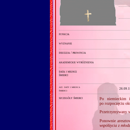
funkcja
wyznanie
diecezja / prowincja
akademickie wyróżnienia
data i miejsce
śmierci
alt. daty i miejsca
26.09.
śmierci
szczegóły śmierci
Po niemieckim i
po rozpoczęciu ok
Przetrzymywany w
Ponownie areszto
współżycia z młod