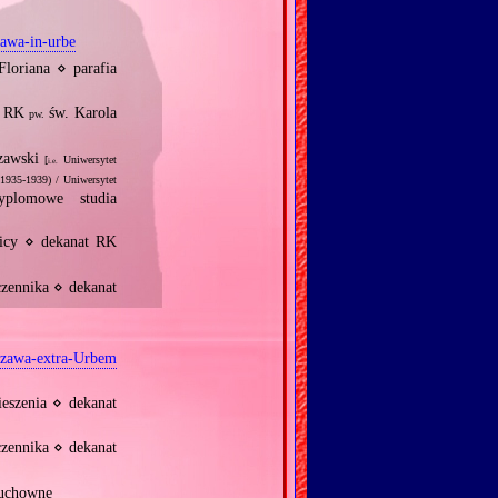
awa‐in‐urbe
Floriana ⋄ parafia
ół RK
św. Karola
pw.
szawski
[
Uniwersytet
i.e.
(1935‐1939) / Uniwersytet
lomowe studia
icy ⋄ dekanat RK
zennika ⋄ dekanat
zawa‐extra‐Urbem
eszenia ⋄ dekanat
zennika ⋄ dekanat
Duchowne