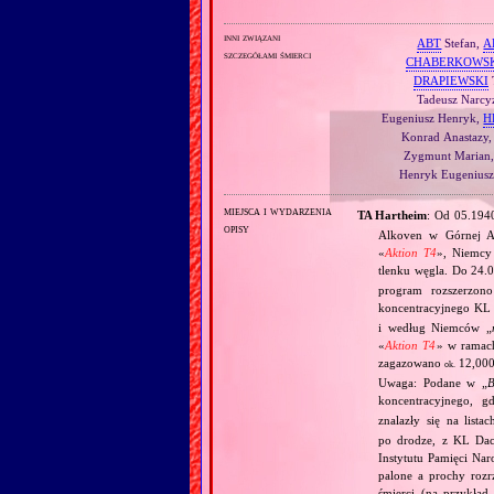
inni związani
ABT
Stefan,
A
szczegółami śmierci
CHABERKOWS
DRAPIEWSKI
Tadeusz Narcy
Eugeniusz Henryk,
H
Konrad Anastazy
Zygmunt Marian
Henryk Eugenius
miejsca i wydarzenia
TA Hartheim
: Od 05.19
opisy
Alkoven w Górnej A
«
Aktion T4
», Niemcy
tlenku węgla. Do 24.
program rozszerzon
koncentracyjnego KL
i według Niemców „
«
Aktion T4
» w ramac
zagazowano
12,000
ok.
Uwaga: Podane w „
B
koncentracyjnego, g
znalazły się na lista
po drodze, z KL Dac
Instytutu Pamięci Nar
palone a prochy rozr
śmierci (na przykła