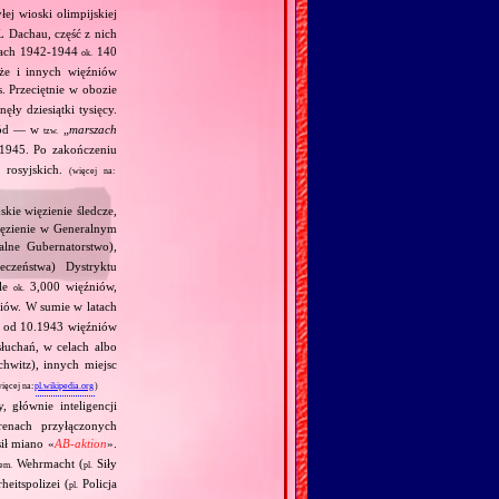
ej wioski olimpijskiej
L Dachau, część z nich
tach 1942‐1944
140
ok.
kże i innych więźniów
 Przeciętnie w obozie
ły dziesiątki tysięcy.
hód — w
„
marszach
tzw.
1945. Po zakończeniu
 rosyjskich.
(więcej na:
kie więzienie śledcze,
więzienie w Generalnym
lne Gubernatorstwo),
eczeństwa) Dystryktu
ale
3,000 więźniów,
ok.
iów. W sumie w latach
 od 10.1943 więźniów
łuchań, w celach albo
hwitz), innych miejsc
ięcej na:
pl.wikipedia.org
)
, głównie inteligencji
enach przyłączonych
ił miano «
AB‐aktion
».
Wehrmacht (
Siły
iem.
pl.
heitspolizei (
Policja
pl.