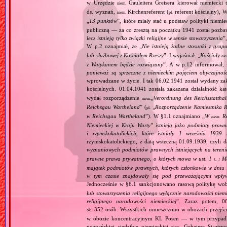
w Urzędzie
Gauleitera Greisera kierował niemiecki 
niem.
ds. wyznań,
Kirchenreferent (
referent kościelny), 
niem.
pl.
„
13 punktów
”, które miały stać u podstaw polityki niemi
publiczną — za co zresztą na początku 1941 został pozba
lecz istnieją tylko związki religijne w sensie stowarzyszenia
”
W p.2 oznajmiał, że „
Nie istnieją żadne stosunki z gru
lub służbowej z Kościołem Rzeszy
”. I wyjaśniał: „
Kościoły
ni
z Watykanem będzie rozwiązany
”. A w p.12 informował, 
ponieważ są sprzeczne z niemieckim pojęciem obyczajnoś
wprowadzane w życie. I tak 06.02.1941 został wydany zaka
kościelnych. 01.04.1041 została zakazana działalność ka
wydał rozporządzenie
„
Verordnung des Reichsstatthal
niem.
Reichsgau Wartheland
” (
„
Rozporządzenie Namiestnika R
pl.
w Reichsgau Wartheland
”). W §1.1 oznajmiano „
W
Re
niem.
Niemieckiej w Kraju Warty" istnieją jako podmioty pra
i rzymskokatolickich, które istniały 1 września 1939
rzymskokatolickiego, z datą wsteczną 01.09.1939, czyli d
wyznaniowych podmiotów prawnych istniejących na teren
prawne prawa prywatnego, o których mowa w ust. 1
Maj
[…]
majątek podmiotów prawnych, których członkowie w dniu 1
w tym czasie znajdowały się pod przeważającymi wpły
Jednocześnie w §6.1 sankcjonowano rasową politykę wob
lub stowarzyszenia religijnego wyłącznie narodowości nie
religijnego narodowości niemieckiej
”. Zaraz potem, 06
352 osób. Wszystkich umieszczono w obozach przejś
ok.
w obozie koncentracyjnym KL Posen — w tym przypadku
poznańskiej siedzibie niemieckiej
Geheime Staatspol