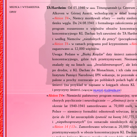
miejsca i wydarzenia
TA Hartheim
: Od 05.1940 w
Tötungsanstalt (
Centrum Z
niem.
pl.
opisy
Alkoven w Górnej Austrii, wchodzącym w skład komp
«
Aktion T4
», Niemcy mordowali ofiary — osoby niedor
tlenku węgla. Do 24.08.1941 i formalnego zakończenia p
program rozszerzono o więźniów obozów koncentracy
koncentracyjnego KL Dachau byli zawożeni do TA Hart
i według Niemców „
niezdolnych do pracy
” (początkowo
«
Aktion T4
» w ramach programu pod kryptonimem «
Akt
zagazowano
12,000 więźniów.
ok.
Uwaga: Podane w „
Białej Księdze
” daty śmierci zamord
koncentracyjnego, gdzie byli przetrzymywani. Niezn
znalazły się na listach
„
Invalidentransport
”, ale kt
niem.
po drodze, z KL Dachau do Monachium, i ich ciała zos
Instytutu Pamięci Narodowej IPN wskazuje, że pozostałe 
palone a prochy rozrzucane po pobliskich polach bądź 
śmierci (na przykład te zapisane w księgach obozu KL
i przyczyny śmierci.
(więcej na:
ipn.gov.pl
,
pl.wikipedia.org
)
«
Aktion T4
»
: Niemiecki państwowy program eutanazyjny, syst
chorych psychicznie i neurologicznie — „
eliminacji życia 
okresie lat 1940‐1941 zamordowano
70,000 osób, w 
ok.
Polsce — niemieccy formaliści odnotowali wówczas, że
m
życia do 10 lat zaoszczędziło żywność na kwotę 141,775,
i „
niepełnosprawnych
” (co oznaczało niezdolnych do 
«
Aktion 14 f 13
». Zamordowano wówczas
20,000 więź
ok.
przetrzymywanych w obozie koncentracyjnym KL Dachau