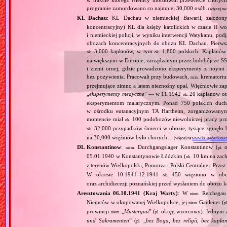
w trakcie którego Niemcy mordowali przewlekle chorych, 
programie zamordowano co najmniej 30,000 osób.
(więcej na
KL Dachau
: KL Dachau w niemieckiej Bawarii, założo
koncentracyjny) KL dla księży katolickich w czasie II w
i niemieckiej policji, w wyniku interwencji Watykanu, p
obozach koncentracyjnych do obozu KL Dachau. Pierwsz
3,000 kapłanów, w tym
1,800 polskich. Kapłanów
ok.
ok.
największym w Europie, zarządzanym przez ludobójcze SS 
i ziemi ornej, gdzie prowadzono eksperymenty z noymi 
bez pożywienia. Pracowali przy budowach,
krematoriu
m.in.
przejmujące zimno a latem nieznośny upał. Więźniowie zap
„
eksperymenty medyczne
” — w 11.1942
20 kapłanów ot
ok.
eksperymentom malarycznym. Ponad 750 polskich duc
w ośrodku eutanacyjnym TA Hartheim, zorganizowany
momencie miał
100 podobozów niewolniczej pracy pr
ok.
32,000 przypadków śmierci w obozie, tysiące zginęł
ok.
na 30,000 więźniów było chorych…
(więcej na:
www.kz-gedenkstaet
DL Konstantinow
:
Durchgangslager Konstantinow (
o
niem.
pl.
05.01.1940 w Konstantynowie Łódzkim (
10 km na zach
ok.
z terenów Wielkopolski, Pomorza i Polski Centralnej. Przez
W okresie 10.1941‐12.1941
450 więziono w obozie
ok.
oraz archidiecezji poznańskiej przed wysłaniem do obozu
Aresztowania 06.10.1941 (Kraj Warty)
: W
Reichsgau 
niem.
Niemców w okupowanej Wielkopolsce, jej
Gauleiter (
niem.
pl
prowincji
„
Mustergau
” (
okręg wzorcowy). Jednym z f
niem.
pl.
und Sakramenten
” (
„
bez Boga, bez religii, bez kapła
pl.