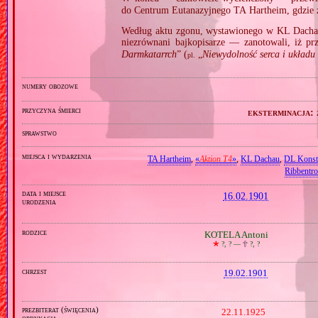
do Centrum Eutanazyjnego TA Hartheim, gdzie
Według aktu zgonu, wystawionego w KL Dacha
niezrównani bajkopisarze — zanotowali, iż pr
Darmkatarrch
” (
„
Niewydolność serca i układu k
pl.
numery obozowe
przyczyna śmierci
eksterminacja:
sprawstwo
miejsca i wydarzenia
TA Hartheim
,
«
Aktion T4
»
,
KL Dachau
,
DL Konst
Ribbentr
data i miejsce
16.02.1901
urodzenia
rodzice
KOTELA Antoni
🞲
?, ? —
🕆
?, ?
chrzest
19.02.1901
prezbiterat (święcenia)
22.11.1925