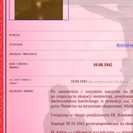
funkcja
wyznanie
Kościół ł
diecezja / prowincja
data i miejsce
10.08.1942
śmierci
alt. daty i miejsca
19.09.1942
(data „świadectwa śmierci” KL Dachau)
śmierci
szczegóły śmierci
Po niemieckim i rosyjskim najeździe na R
po rozpoczęciu okupacji niemieckiej, aresztowa
duchowieństwa katolickiego w prowincji
R
niem.
przez Niemców na terytorium okupowanej Wielk
Uwięziony w obozie przejściowym DL Konstant
Stamtąd 30.10.1941 przetransportowany do obo
W końcu — całkowicie wycieńczony — przew