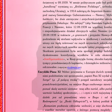
światowej w 09.1939. W sensie politycznym pakt był prób
„
handlową
” wymianą
„
Królestwa Polskiego
”, wchodzą
tzw.
zachodnią Ukrainę), w 1914 należącą do Imperium Austro‐W
pod nazwą Generalnego Gubernatorstwa — Niemcy. Wybuc
ludzkości, bo dwie ateistyczne i antychrześcijańskie id
przykazanie Dekalogu: Nie zabijaj!
” (abp Stanisław Gądeck
Francji i Niemiec, które 12.09.1939 na wspólnej konfe
i niepodejmowaniu działań zbrojnych wobec Niemiec (c
28.09.1939 w traktacie „
o granicach i przyjaźni Niemcy‐
podzielenie się strefami wpływów w środkowej i wschodni
strony nie będą tolerować na swych terytoriach jakiejkolwi
na swych terytoriach wszelkie zaczątki takiej propagandy
Skutkiem porozumień była seria spotkań między ludob
dyskutowano koordynację wysiłków w celu ekstermi
«
Intelligenzaktion
», w Rosji przyjęła formę zbrodni katyńs
tysięcy przedstawianych kapłanów, i dziesiątków milionów z
odczuwalne.
(więcej na:
pl.wikipedia.org
)
Encykliki Piusa XI
: Wobec powstania w Europie dwóch systemó
nimi podobieństw niż sprzeczności, papież Pius XI wydał 
Sorge
” (
„
Z palącą troską
”) potępił narodowy socjali
pl.
przedchrześcijańskimi, na miejsce Boga osobowego stawia 
ponad skalę wartości ziemskie: rasę albo naród, albo pańs
wartości ludzkiej społeczności,
i czyni z nich najwyższą 
[…]
daleki jest od prawdziwej wiary w Boga i od świ
Redemptoris
” (
„
Boski Odkupiciel
”), w której poddał k
pl.
„
Komunizm pozbawia człowieka wolności, a więc duchowej
i wszelkie moralne oparcie, z którego pomocą mogłaby 