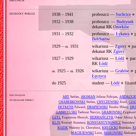
ordynacja
szczegóły posługi
1938 – 1941
proboszcz —
Suchcice
⋄ 
1932 – 1938
proboszcz —
Budzynek
⋄
dekanat RK
Ozorków
1931 – 1932
proboszcz —
Łękawa
⋄ p
Bełchatów
1929 –
1931
wikariusz —
Zgierz
⋄ pa
ok.
dekanat RK
Zgierz
1927 – 1929
wikariusz —
Łódź
⋄ par
RK
Łódź
1925 –
1926
wikariusz —
Grabów
⋄ p
ok.
ok.
Łęczyca
do 1925
student —
Łódź
⋄ filozo
inni związani
ABT
Stefan,
AKSMAN
Juliusz Felicjan,
ANDRZEJ
szczegółami śmierci
CHABERKOWSKI
Stefan,
CHYCZEWSKI
Józef,
CIS
DETKENS
Edward,
DRAPIEWSKI
Teodor Hilary,
DR
GABRYELSKI
Tadeusz Narcyz,
GRABOWSKI
Zygmunt 
GZEL
Eugeniusz Henryk,
HERMAŃCZYK
Oskar Alojzy I
KLIN
Konrad Anastazy,
KONSTANTYNOWICZ
Stanisław 
KOZIK
Walenty (o. Cherubin),
KRĘCICKI
Bolesław,
K
MACIEJEWSKI
Leon,
MAKOWSKI
Aleksan