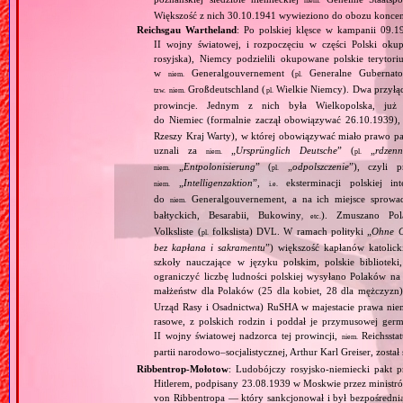
niem.
Większość z nich 30.10.1941 wywieziono do obozu konce
Reichsgau Wartheland
: Po polskiej klęsce w kampanii 09.1
II wojny światowej, i rozpoczęciu w części Polski okupa
rosyjska), Niemcy podzielili okupowane polskie terytori
w
Generalgouvernement (
Generalne Gubernato
niem.
pl.
Großdeutschland (
Wielkie Niemcy). Dwa przyłącz
tzw.
niem.
pl.
prowincje. Jednym z nich była Wielkopolska, już 
do Niemiec (formalnie zaczął obowiązywać 26.10.1939),
Rzeszy Kraj Warty), w której obowiązywać miało prawo pa
uznali za
„
Ursprünglich Deutsche
” (
„
rdzenn
niem.
pl.
„
Entpolonisierung
” (
„
odpolszczenie
”), czyli 
niem.
pl.
„
Intelligenzaktion
”,
eksterminacji polskiej in
niem.
i.e.
do
Generalgouvernement, a na ich miejsce sprow
niem.
bałtyckich, Besarabii, Bukowiny
). Zmuszano Pol
, etc.
Volksliste (
folkslista) DVL. W ramach polityki „
Ohne G
pl.
bez kapłana i sakramentu
”) większość kapłanów katolic
szkoły nauczające w języku polskim, polskie biblioteki
ograniczyć liczbę ludności polskiej wysyłano Polaków 
małżeństw dla Polaków (25 dla kobiet, 28 dla mężczyzn
Urząd Rasy i Osadnictwa) RuSHA w majestacie prawa niemie
rasowe, z polskich rodzin i poddał je przymusowej germ
II wojny światowej nadzorca tej prowincji,
Reichsstatt
niem.
partii narodowo–socjalistycznej, Arthur Karl Greiser, został 
Ribbentrop‐Mołotow
: Ludobójczy rosyjsko‐niemiecki pakt 
Hitlerem, podpisany 23.08.1939 w Moskwie przez minist
von Ribbentropa — który sankcjonował i był bezpośrednią