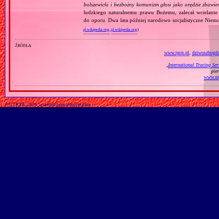
bolszewicki i bezbożny komunizm głosi jako orędzie zbawie
ludzkiego naturalnemu prawu Bożemu, zalecał wcielanie 
do oporu. Dwa lata później narodowo socjalistyczne Niemc
pl.wikipedia.org
,
pl.wikipedia.org
)
źródła
www.tgcp.pl
,
dziwoszbogda
„
International Tracing Ser
pie
www.my
© GTKRK, 2026, wszelkie prawa zastrzeżone