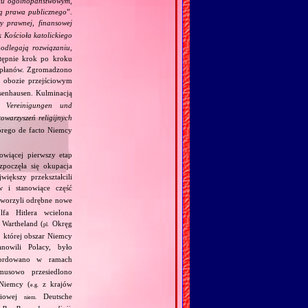
iu ogólnopaństwowym,
ją prawa publicznego
”.
y prawnej, finansowej
 Kościoła katolickiego
podlegają rozwiązaniu,
stępnie krok po kroku
kapłanów. Zgromadzono
obozie przejściowym
senhausen. Kulminacją
e Vereinigungen und
owarzyszeń religijnych
tórego de facto Niemcy
owiącej pierwszy etap
zpoczęła się okupacja
iększy przekształcili
 i stanowiące część
utworzyli odrębne nowe
fa Hitlera wcielona
Wartheland (
Okręg
pl.
, której obszar Niemcy
owili Polacy, było
ordowano w ramach
usowo przesiedlono
Niemcy (
z krajów
e.g.
ściowej
Deutsche
niem.