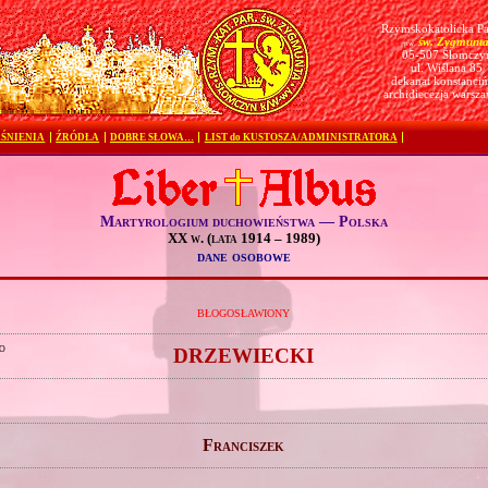
Rzymskokatolicka Pa
św. Zygmunt
pw.
05-507 Słomczy
ul. Wiślana 85
dekanat konstanciń
archidiecezja warsz
ŚNIENIA
ŹRÓDŁA
DOBRE SŁOWA…
LIST do KUSTOSZA/ADMINISTRATORA
Martyrologium duchowieństwa — Polska
XX w. (lata 1914 – 1989)
dane osobowe
błogosławiony
o
DRZEWIECKI
Franciszek