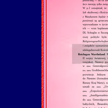
publiczną — za co zre
lecz istnieją tylko zwi
W p.2 oznajmiał, że 
lub służbowej z Kościo
z Watykanem będzie r
ponieważ są sprzeczn
wprowadzane w życie.
ich — wraz kapłana
DL Scheglin w Szczeg
owej polityki było
Religionsgesellschaft
i związków wyznaniow
zdelegalizowali Kości
Reichsgau Wartheland
: 
II wojny światowej, 
rosyjska), Niemcy po
w
Generalgouve
niem.
Großdeutschla
tzw.
niem.
prowincje. Jednym 
do Niemiec (formalni
Rzeszy Kraj Warty), w
uznali za
„
Ur
niem.
„
Entpolonisieru
niem.
„
Intelligenzakti
niem.
do
Generalgouve
niem.
bałtyckich, Besarab