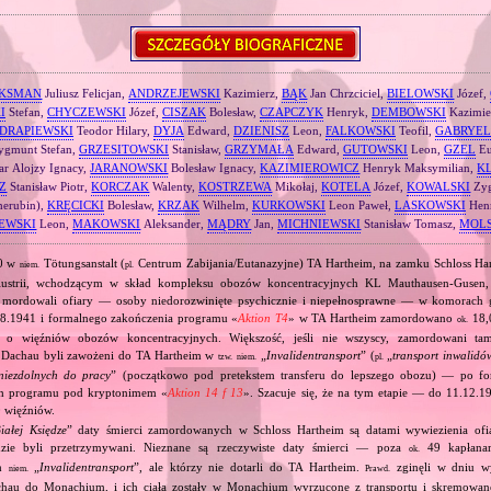
KSMAN
Juliusz Felicjan,
ANDRZEJEWSKI
Kazimierz,
BĄK
Jan Chrzciciel,
BIELOWSKI
Józef,
I
Stefan,
CHYCZEWSKI
Józef,
CISZAK
Bolesław,
CZAPCZYK
Henryk,
DEMBOWSKI
Kazimie
DRAPIEWSKI
Teodor Hilary,
DYJA
Edward,
DZIENISZ
Leon,
FALKOWSKI
Teofil,
GABRYEL
gmunt Stefan,
GRZESITOWSKI
Stanisław,
GRZYMAŁA
Edward,
GUTOWSKI
Leon,
GZEL
Eu
r Alojzy Ignacy,
JARANOWSKI
Bolesław Ignacy,
KAZIMIEROWICZ
Henryk Maksymilian,
K
Z
Stanisław Piotr,
KORCZAK
Walenty,
KOSTRZEWA
Mikołaj,
KOTELA
Józef,
KOWALSKI
Zyg
herubin),
KRĘCICKI
Bolesław,
KRZAK
Wilhelm,
KURKOWSKI
Leon Paweł,
LASKOWSKI
Henr
EWSKI
Leon,
MAKOWSKI
Aleksander,
MĄDRY
Jan,
MICHNIEWSKI
Stanisław Tomasz,
MOL
40 w
Tötungsanstalt (
Centrum Zabijania/Eutanazyjne) TA Hartheim, na zamku Schloss Ha
niem.
pl.
ustrii, wchodzącym w skład kompleksu obozów koncentracyjnych KL Mauthausen‐Gusen
 mordowali ofiary — osoby niedorozwinięte psychicznie i niepełnosprawne — w komorach
08.1941 i formalnego zakończenia programu «
Aktion T4
» w TA Hartheim zamordowano
18,
ok.
o o więźniów obozów koncentracyjnych. Większość, jeśli nie wszyscy, zamordowani t
 Dachau byli zawożeni do TA Hartheim w
„
Invalidentransport
” (
„
transport inwalidó
tzw.
niem.
pl.
niezdolnych do pracy
” (początkowo pod pretekstem transferu do lepszego obozu) — po f
h programu pod kryptonimem «
Aktion 14 f 13
». Szacuje się, że na tym etapie — do 11.12
 więźniów.
iałej Księdze
” daty śmierci zamordowanych w Schloss Hartheim są datami wywiezienia ofia
dzie byli przetrzymywani. Nieznane są rzeczywiste daty śmierci — poza
49 kapłanam
ok.
ch
„
Invalidentransport
”, ale którzy nie dotarli do TA Hartheim.
zginęli w dniu w
niem.
Prawd.
hau do Monachium, i ich ciała zostały w Monachium wyrzucone z transportu i skremowane