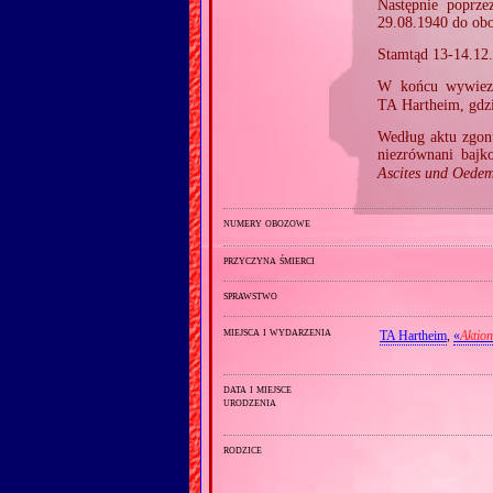
Następnie poprze
29.08.1940 do ob
Stamtąd 13‐14.12
W końcu wywie
TA Hartheim, gdz
Według aktu zgon
niezrównani bajk
Ascites und Oede
numery obozowe
przyczyna śmierci
sprawstwo
miejsca i wydarzenia
TA Hartheim
,
«
Aktio
data i miejsce
urodzenia
rodzice