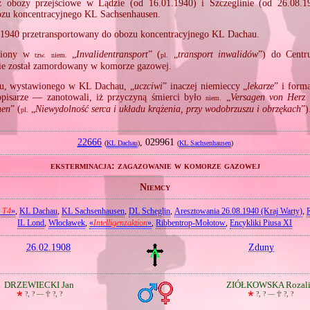
z obozy przejściowe w Lądzie (od 16.01.1940) i Szczeglinie (od 26.08.1
ozu koncentracyjnego KL Sachsenhausen.
.1940 przetransportowany do obozu koncentracyjnego KL Dachau.
ziony w
„
Invalidentransport
” (
„
transport inwalidów
”) do Centr
tzw.
niem.
pl.
ie został zamordowany w komorze gazowej.
u, wystawionego w KL Dachau, „
uczciwi
” inaczej niemieccy „
lekarze
” i form
opisarze — zanotowali, iż przyczyną śmierci było
„
Versagen von Herz 
niem.
men
” (
„
Niewydolność serca i układu krążenia, przy wodobrzuszu i obrzękach
”)
pl.
22666
, 029961
(
KL Dachau
)
(
KL Sachsenhausen
)
eksterminacja: zagazowanie w komorze gazowej
Niemcy
n T4
»
,
KL Dachau
,
KL Sachsenhausen
,
DL Scheglin
,
Aresztowania 26.08.1940 (Kraj Warty)
,
IL Lond
,
Włocławek
,
«
Intelligenzaktion
»
,
Ribbentrop‐Mołotow
,
Encykliki Piusa XI
26.02.1908
Zduny
DRZEWIECKI Jan
ZIÓŁKOWSKA Rozal
🞲
?, ? —
🕆
?, ?
🞲
?, ? —
🕆
?, ?