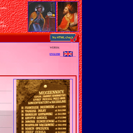
rafia
a
n
ski
awska
wersja:
english