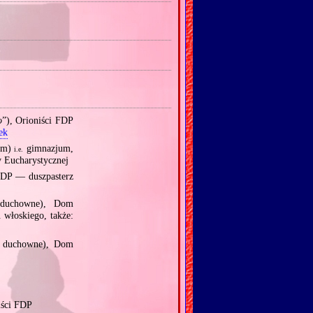
o
”), Orioniści FDP
ek
ium)
gimnazjum,
i.e.
y Eucharystycznej
 FDP — duszpasterz
 duchowne), Dom
 włoskiego, także:
m duchowne), Dom
iści FDP