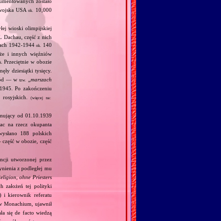
umentowanych zostało
 wojska USA
10,000
ok.
ej wioski olimpijskiej
L Dachau, część z nich
tach 1942‐1944
140
ok.
kże i innych więźniów
 Przeciętnie w obozie
ły dziesiątki tysięcy.
hód — w
„
marszach
tzw.
1945. Po zakończeniu
 rosyjskich.
(więcej na:
nujący od 01.10.1939
ac na rzecz okupanta
ysłano 188 polskich
część w obozie, część
cji utworzonej przez
ynienia z podległej mu
ligion, ohne Priesters
 założeń tej polityki
 i kierownik referatu
w Monachium, ujawnił
ała się de facto wiedzą