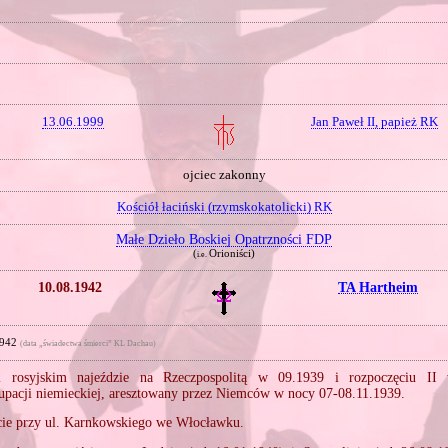
13.06.1999
Jan Paweł II, papież RK
ojciec zakonny
Kościół łaciński (rzymskokatolicki) RK
Małe Dzieło Boskiej Opatrzności FDP
(
Orioniści)
i.e.
10.08.1942
TA Hartheim
1942
(data „świadectwa śmierci” KL Dachau)
 rosyjskim najeździe na Rzeczpospolitą w 09.1939 i rozpoczęciu II 
upacji niemieckiej, aresztowany przez Niemców w nocy 07‐08.11.1939.
cie przy ul. Karnkowskiego we Włocławku.