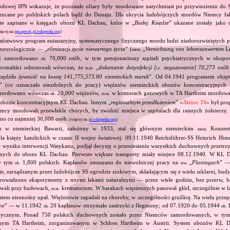
odowej IPN wskazuje, że pozostałe ofiary były mordowane natychmiast po przywiezieniu do S
zucane po pobliskich polach bądź do Dunaju. Dla ukrycia ludobójczych mordów Niemcy fa
d te zapisane w księgach obozu KL Dachau, które w „
Białej Księdze
” ukazane zostały jako 
ięcej na:
ipn.gov.pl
,
pl.wikipedia.org
)
państwowy program eutanazyjny, systematycznego fizycznego mordu ludzi niedorozwiniętych ps
 neurologicznie — „
eliminacji życia niewartego życia
” (
„
Vernichtung von lebensunwertem L
niem.
941 zamordowano
70,000 osób, w tym pensjonariuszy szpitali psychiatrycznych w okup
ok.
ormaliści odnotowali wówczas, że
„
dokonanie dezynfekcji [
zagazowanie] 70,273 osób 
m.in.
i.e.
zczędziło żywność na kwotę 141,775,573.80 niemieckich marek
”. Od 04.1941 programem objęto
” (co oznaczało niezdolnych do pracy) więźniów niemieckich obozów koncentracyjnyc
mordowano wówczas
20,000 więźniów,
w komorach gazowych w TA Hartheim mordowan
ok.
m.in.
obozie koncentracyjnym KL Dachau. Innym „
regionalnym przedłużeniem
” «
Aktion T4
» był pro
emcy mordowali przewlekle chorych, by zwolnić miejsca w szpitalach dla rannych żołnierzy. 
o co najmniej 30,000 osób.
(więcej na:
pl.wikipedia.org
)
 w niemieckiej Bawarii, założony w 1933, stał się głównym niemieckim
Konzentr
niem.
a księży katolickich w czasie II wojny światowej: 09.11.1940 Reichsführer‐SS Heinrich Him
, w wyniku interwencji Watykanu, podjął decyzję o przeniesieniu wszystkich duchownych prze
jnych do obozu KL Dachau. Pierwsze większe transporty miały miejsce 08.12.1940. W KL D
w tym
1,800 polskich. Kapłanów zmuszano do niewolniczej pracy na
„
Plantagach
” 
ok.
tzw.
, zarządzanym przez ludobójcze SS ogrodzie ziołowym, składającym się z wielu szklarni, bu
 prowadzono eksperymenty z noymi lekami naturalnymi — przez wiele godzin, bez przerw, 
owali przy budowach,
krematorium. W barakach więziennych panował głód, szczególnie w l
m.in.
atem nieznośny upał. Więźniowie zapadali na choroby, w szczególności gruźlicę. Na wielu prz
ne
” — w 11.1942
20 kapłanów otrzymało zastrzyki z flegmony; od 07.1920 do 05.1944
1
ok.
ok.
rycznym. Ponad 750 polskich duchownych zostało przez Niemców zamordowanych, w tym
jnym TA Hartheim, zorganizowanym w Schloss Hartheim w Austrii. System obozów KL 