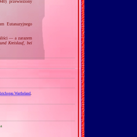
940) przewieziony
um Eutanazyjnego
aliści — a zarazem
und Kreislauf, bei
.
Reichsgau Wartheland
,
ia