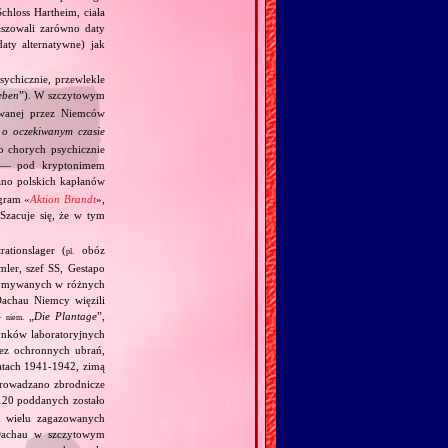
chloss Hartheim, ciała
łszowali zarówno daty
daty alternatywne) jak
ychicznie, przewlekle
eben
”). W szczytowym
owanej przez Niemców
o oczekiwanym czasie
 chorych psychicznie
h — pod kryptonimem
o polskich kapłanów
gram «
Aktion Brandt
»,
Szacuje się, że w tym
ationslager (
obóz
pl.
mler, szef SS, Gestapo
trzymywanych w różnych
achau Niemcy więzili
—
„
Die Plantage
”,
niem.
dynków laboratoryjnych
bez ochronnych ubrań,
atach 1941‐1942, zimą
eprowadzano zbrodnicze
20 poddanych zostało
 wielu zagazowanych
Dachau w szczytowym