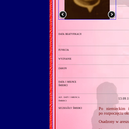
data beatyfikacji
funkcja
wyznanie
zakon
data i miejsce
śmierci
alt. daty i miejsca
13.09.
śmierci
szczegóły śmierci
Po niemieckim i
po rozpoczęciu ok
Osadzony w aresz