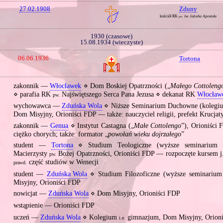
27.02.1908
Zduny
kościół RK
św. Jakuba Apostoła
pw.
1930 (czasowe)
15.08.1934 (wieczyste)
06.06.1936
Tortona
zakonnik —
Włocławek
⋄ Dom Boskiej Opatrzności („
Małego Cottoleng
⋄ parafia RK
Najświętszego Serca Pana Jezusa ⋄ dekanat RK
Włocław
pw.
wychowawca —
Zduńska Wola
⋄ Niższe Seminarium Duchowne (koleg
Dom Misyjny, Orioniści FDP — także: nauczyciel religii, prefekt Krucjat
zakonnik —
Genua
⋄ Instytut Castagna („
Małe Cottolengo
”), Orioniści
ciężko chorych; także: formator „
powołań wieku dojrzałego
”
student —
Tortona
⋄ Studium Teologiczne (wyższe seminarium
Macierzysty
Bożej Opatrzności, Orioniści FDP — rozpoczęte kursem j.
pw.
część studiów w Wenecji
prawd.
1
student —
Zduńska Wola
⋄ Studium Filozoficzne (wyższe seminariu
Misyjny, Orioniści FDP
nowicjat —
Zduńska Wola
⋄ Dom Misyjny, Orioniści FDP
wstąpienie — Orioniści FDP
uczeń —
Zduńska Wola
⋄ Kolegium
gimnazjum, Dom Misyjny, Orion
i.e.