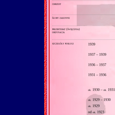
chrzest
śluby zakonne
prezbiterat (święcenia)
ordynacja
szczegóły posługi
1939
1937 – 1939
1936 – 1937
1931 – 1936
1930 –
193
ok.
ok.
1929 – 1930
ok.
1929
ok.
od
1923
ok.