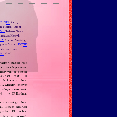
CEPIEL
Karol,
rz Marian Antoni,
SKI
Tadeusz Narcyz,
geniusz Henryk,
LIN
Konrad Anastazy,
munt Marian,
KOZIK
yk Eugeniusz,
SKI
Józef
rtheim w miejscowości
, w ramach programu
 gazowych, za pomocą
000 osób. Od 04.1941
am duchowni z obozu
w
”), więźniów chorych
ormalnym zakończeniu
.1944 — w TA Hartheim
r z ostatniego obozu
i, których nazwiska
yjazdu z KL Dachau,
. Śledztwo polskiego