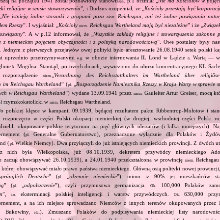
sztą na początku 1941 został pozbawiony stanowiska. p.1 brzmiał „
Nie ma Kościołów w pojęc
ązki religijne w sensie stowarzyszenia
”, i Dudzus uzupełniał, ze „
Kościoły przestają być korporac
„
Nie istnieją żadne stosunki z grupami poza
Reichsgau, ani też żadne powiązania natur
niem.
łem Rzeszy
”. I wyjaśniał: „
Kościoły
Reichsgau Wartheland mają być niezależne
” i że „
Związek
niem.
ozwiązany
”. A w p.12 informował, że „
Wszystkie zakłady religijne i stowarzyszenia zakonne 
e z niemieckim pojęciem obyczajności i z polityką narodowościową
”. Owe postulaty były na
 Jednym z pierwszych przejawów owej polityki było aresztowanie 26.08.1940 setek polski 
mi uprzednio przetrzymywanymi
w obozie internowania IL Lond w Lądzie
Wartą — w 
e.g.
n.
linie
Mogilna. Stamtąd, po trzech dniach, wywieziono do obozu koncentracyjnego KL Sach
k.
 rozporządzenie
„
Verordnung des Reichsstatthalters im Wartheland über religiös
niem.
en im Reichsgau Wartheland
” (
„
Rozporządzenie Namiestnika Rzeszy w Kraju Warty w sprawie st
pl.
ych w Reichsgau Wartheland
”) wydane 13.09.1941 przez
Gauleiter Artur Greiser, mocą k
niem.
ół rzymskokatolicki w
Reichsgau Wartheland.
niem.
Po polskiej klęsce w kampanii 09.1939, będącej rezultatem paktu Ribbentrop‐Mołotow i stan
i rozpoczęciu w części Polski okupacji niemieckiej (w drugiej, wschodniej części Polski ro
dzielili okupowane polskie terytorium na pięć głównych obszarów (i kilka mniejszych). Najw
rnement (
Generalne Gubernatorstwo), przeznaczone wyłącznie dla Polaków i Żydów
pl.
nd (
Wielkie Niemcy). Dwa przyłączyli do już istniejących niemieckich prowincji. Z dwóch 
pl.
z nich była Wielkopolska, już 08.10.1939, dekretem przywódcy niemieckiego Adol
e zaczął obowiązywać 26.10.1939), a 24.01.1940 przekształcona w prowincję
Reichsgau 
niem.
 której obowiązywać miało prawo państwa niemieckiego. Główną osią polityki nowej prowincji
sprünglich Deutsche
” (
„
rdzennie niemieckie
”), mimo iż 90% jej mieszkańców stan
pl.
ng
” (
„
odpolszczenie
”), czyli przymusowa germanizacja.
100,000 Polaków zam
pl.
Ok.
on
”,
eksterminacji polskiej inteligencji i warstw przywódczych.
630,000 przym
i.e.
Ok.
rnement, a na ich miejsce sprowadzano Niemców z innych terenów okupowanych przez 
ii, Bukowiny
). Zmuszano Polaków do podpisywania niemieckiej listy narodowo
, etc.