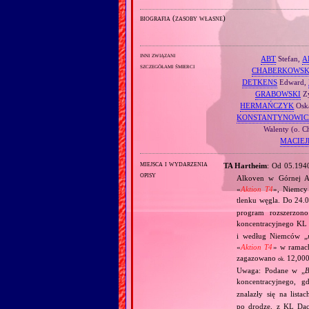
biografia (zasoby własne)
inni związani
ABT
Stefan,
A
szczegółami śmierci
CHABERKOWSK
DETKENS
Edward,
GRABOWSKI
Zy
HERMAŃCZYK
Oska
KONSTANTYNOWIC
Walenty (o. C
MACIEJ
miejsca i wydarzenia
TA Hartheim
: Od 05.19
opisy
Alkoven w Górnej A
«
Aktion T4
», Niemcy
tlenku węgla. Do 24.
program rozszerzon
koncentracyjnego KL
i według Niemców „
«
Aktion T4
» w ramac
zagazowano
12,000
ok.
Uwaga: Podane w „
B
koncentracyjnego, g
znalazły się na lista
po drodze, z KL Dac