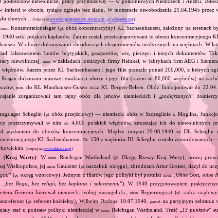
 podobozów niewolniczej pracy przymusowej — w południowych Niemczech i Austrii. Udok
 śmierci w obozie, tysiące zginęło bez śladu. W momencie oswobodzenia 29.04.1945 przez
było chorych…
(więcej na:
www.kz-gedenkstaette-dachau.de
,
pl.wikipedia.org
)
z
Konzentrationslager (
obóz koncentracyjny) KL Sachsenhausen, założony na terenach był
niem.
pl.
 1940 setki polskich kapłanów. Zanim zostali przetransportowani to obozu koncentracyjnego K
nhausen. W obozie dokonywano zbrodniczych eksperymentów medycznych na więźniach. W la
ad fałszowaniem funtów brytyjskich, paszportów, wiz, pieczęci i innych dokumentów. Ta
acy niewolniczej,
w zakładach lotniczych firmy Heinkel, w fabrykach firm AEG i Siemens.
m.in.
więźniów. Razem przez KL Sachsenhausen i jego filie przeszło ponad 200,000, z których zginę
 Rosjan dokonano masowej ewakuacji obozu i jego filii (razem
80,000 więźniów) na zac
ok.
bozów,
do KL Mauthausen‐Gusen oraz KL Bergen‐Belsen. Obóz funkcjonował do 22.04.
m.in.
osjanie zorganizowali tam tajny obóz dla jeńców niemieckich i „
podejrzanych
” żołnierzy
ngslager Scheglin (
obóz przejściowy) — niemiecki obóz w Szczeglinie
Mogilna, funkcjo
pl.
k.
mcy przetrzymywali w nim
4,600 polskich więźniów, zmuszając ich do niewolniczych pr
ok.
ed wysłaniem do obozów koncentracyjnych. Między innymi 29.08.1940 ze DL Scheglin w
oncentracyjnego KL Sachsenhausen.
150 z więźniów DL Scheglin zostało zamordowanych — 
Ok.
erkowickim.
(więcej na:
www.dsh.waw.pl
)
0 (Kraj Warty)
: W
Reichsgau Wartheland (
Okręg Rzeszy Kraj Warty), nowej prowin
niem.
pl.
j Wielkopolsce, jej
Gauleiter (
naczelnik okręgu), zbrodniarz Artur Greiser, dążył do ucz
niem.
pl.
rgau
” (
okręg wzorcowy). Jednym z filarów jego polityki był postulat
„
Ohne Gott, ohne Re
pl.
niem.
„
bez Boga, bez religii, bez kapłana i sakramentu
”). W 1940 przygotowaniem praktycznych
.
itera Greisera kierował niemiecki teolog ewangelicki,
Regierungsrat (
radca rządowy)
niem.
pl.
enreferent (
referent kościelny), Wilhelm Dudzus. 10.07.1940,
na partyjnym zebraniu 
pl.
prawd.
miały stać u podstaw polityki niemieckiej w
Reichsgau Wartheland. Treść „
13 punktów
” st
niem.