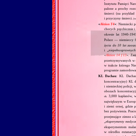
Instytutu Pamięci Nar
palone a prochy rozr
śmierci (na przykła
i przyczyny śmierci.
(w
«
Aktion T4
»
: Niemiecki 
chorych psychicznie i
okresie lat 1940‐1
Polsce — niemieccy f
życia do 10 lat zaos
i „
niepełnosprawnych
«
Aktion 14 f 13
». Za
przetrzymywanych w 
w trakcie którego Ni
programie zamordowan
KL Dachau
: KL Dachau
koncentracyjny) KL dl
i niemieckiej policji
obozach koncentracy
3,000 kapłanów, 
ok.
największym w Europie
i ziemi ornej, gdzie
bez pożywienia. Prac
przejmujące zimno a l
„
eksperymenty medycz
eksperymentom mala
w ośrodku eutanacy