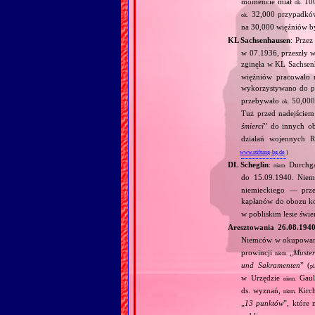
momencie miał
100
ok.
32,000 przypadków
ok.
na 30,000 więźniów 
KL Sachsenhausen
: Prze
w 07.1936, przeszły w
zginęła w KL Sachse
więźniów pracowało n
wykorzystywano do pr
przebywało
50,000 
ok.
Tuż przed nadejściem
śmierci
” do innych o
działań wojennych R
www.stiftung-bg.de
)
DL Scheglin
:
Durchga
niem.
do 15.09.1940. Nie
niemieckiego — prz
kapłanów do obozu k
w pobliskim lesie świ
Aresztowania 26.08.194
Niemców w okupowane
prowincji
„
Muste
niem.
und Sakramenten
” (
pl
w Urzędzie
Gaule
niem.
ds. wyznań,
Kirch
niem.
„
13 punktów
”, które 