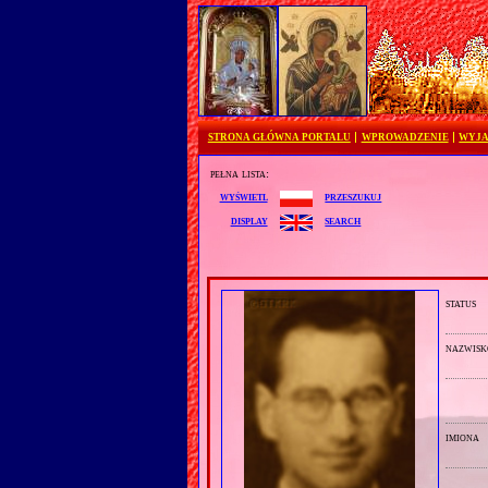
STRONA GŁÓWNA PORTALU
WPROWADZENIE
WYJA
pełna lista:
przeszukuj
wyświetl
search
display
status
nazwisk
imiona