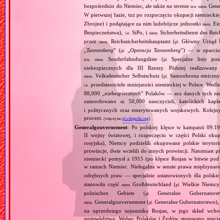
bezpośrednio do Niemiec, ale także na terenie
Gene
tzw.
niem.
W pierwszej fazie, tuż po rozpoczęciu okupacji niemiecki
Zbrojne) i podążające za nim ludobójcze jednostki
Ein
niem.
Bezpieczeństwa),
SiPo, i
Sicherheitsdienst des Reic
i.e.
niem.
przez
Reichssicherheitshauptamt (
Główny Urząd B
niem.
pl.
„
Tannenberg
” (
„
Operacja Tannenberg
”) — w oparciu 
pl.
Sonderfahndungsliste (
Specjalne listy po
tzw.
niem.
pl.
niebezpiecznych dla III Rzeszy. Później realizowan
Volksdeutscher Selbstschutz (
Samoobrona etniczny
niem.
pl.
przedstawiciele mniejszości niemieckiej w Polsce. Wed
i.e.
88,000 „
niebezpiecznych
” Polaków — acz danych tych nie 
zamordowano
50,000 nauczycieli, katolickich kapł
ok.
i politycznych oraz emerytowanych wojskowych. Kolejny
procent.
(więcej na:
pl.wikipedia.org
)
Generalgouvernement
: Po polskiej klęsce w kampanii 09.19
II wojny światowej, i rozpoczęciu w części Polski okupa
rosyjska), Niemcy podzielili okupowane polskie teryt
prowincje, dwie wcielili do innych prowincji. Natomiast p
niemiecki pomysł z 1915 (po klęsce Rosjan w bitwie pod
w ramach Niemiec. Nielegalna w sensie prawa międzyna
odrębnych praw — specjalnie ustanowionych dla polski
stanowiła część
Großdeutschland (
Wielkie Niemcy
niem.
pl.
polnischen Gebiete (
Generalne Gubernator
pl.
Generalgouvernement (
Generalne Gubernatorstwo), 
niem.
pl.
na uprzedniego sojusznika Rosjan, w jego skład wchod
województwa. Wobec Polaków i Żydów stosowano specjaln