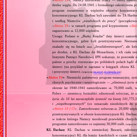
tlenku węgla. Do 24.08.1941 i formalnego zakończenia p
program rozszerzono o więźniów obozów koncentracy
koncentracyjnego KL Dachau byli zawożeni do TA Hart
i według Niemców „
niezdolnych do pracy
” (początkowo
«
Aktion T4
» w ramach programu pod kryptonimem «
Akt
zagazowano
12,000 więźniów.
ok.
Uwaga: Podane w „
Białej Księdze
” daty śmierci zamord
koncentracyjnego, gdzie byli przetrzymywani. Niezn
znalazły się na listach
„
Invalidentransport
”, ale kt
niem.
po drodze, z KL Dachau do Monachium, i ich ciała zos
Instytutu Pamięci Narodowej IPN wskazuje, że pozostałe 
palone a prochy rozrzucane po pobliskich polach bądź 
śmierci (na przykład te zapisane w księgach obozu KL
i przyczyny śmierci.
(więcej na:
ipn.gov.pl
,
pl.wikipedia.org
)
«
Aktion T4
»
: Niemiecki państwowy program eutanazyjny, syst
chorych psychicznie i neurologicznie — „
eliminacji życia 
okresie lat 1940‐1941 zamordowano
70,000 osób, w 
ok.
Polsce — niemieccy formaliści odnotowali wówczas, że
m
życia do 10 lat zaoszczędziło żywność na kwotę 141,775,
i „
niepełnosprawnych
” (co oznaczało niezdolnych do 
«
Aktion 14 f 13
». Zamordowano wówczas
20,000 więź
ok.
przetrzymywanych w obozie koncentracyjnym KL Dachau
w trakcie którego Niemcy mordowali przewlekle chorych, 
programie zamordowano co najmniej 30,000 osób.
(więcej na
KL Dachau
: KL Dachau w niemieckiej Bawarii, założo
koncentracyjny) KL dla księży katolickich w czasie II w