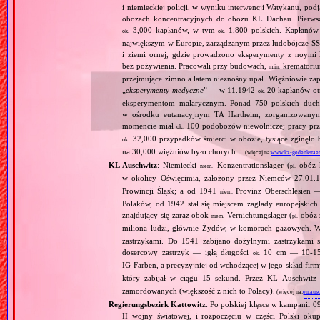
i niemieckiej policji, w wyniku interwencji Watykanu, p
obozach koncentracyjnych do obozu KL Dachau. Pierwsz
3,000 kapłanów, w tym
1,800 polskich. Kapłanów
ok.
ok.
największym w Europie, zarządzanym przez ludobójcze SS 
i ziemi ornej, gdzie prowadzono eksperymenty z noymi 
bez pożywienia. Pracowali przy budowach,
krematoriu
m.in.
przejmujące zimno a latem nieznośny upał. Więźniowie zap
„
eksperymenty medyczne
” — w 11.1942
20 kapłanów ot
ok.
eksperymentom malarycznym. Ponad 750 polskich duc
w ośrodku eutanacyjnym TA Hartheim, zorganizowany
momencie miał
100 podobozów niewolniczej pracy pr
ok.
32,000 przypadków śmierci w obozie, tysiące zginęł
ok.
na 30,000 więźniów było chorych…
(więcej na:
www.kz-gedenkstaet
KL Auschwitz
: Niemiecki
Konzentrationslager (
obóz 
niem.
pl.
w okolicy Oświęcimia, założony przez Niemców 27.01.
Prowincji Śląsk; a od 1941
Provinz Oberschlesien 
niem.
Polaków, od 1942 stał się miejscem zagłady europejski
znajdujący się zaraz obok
Vernichtungslager (
obóz 
niem.
pl.
miliona ludzi, głównie Żydów, w komorach gazowych.
zastrzykami. Do 1941 zabijano dożylnymi zastrzykami s
dosercowy zastrzyk — igłą długości
10 cm — 10‐15 
ok.
IG Farben, a precyzyjniej od wchodzącej w jego skład fir
który zabijał w ciągu 15 sekund. Przez KL Auschwit
zamordowanych (większość z nich to Polacy).
(więcej na:
en.aus
Regierungsbezirk Kattowitz
: Po polskiej klęsce w kampanii 0
II wojny światowej, i rozpoczęciu w części Polski okupa