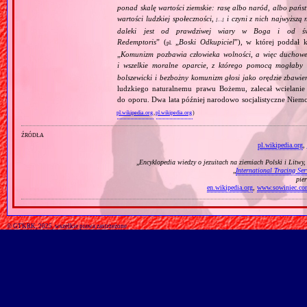
ponad skalę wartości ziemskie: rasę albo naród, albo pańs
wartości ludzkiej społeczności,
i czyni z nich najwyższą 
[…]
daleki jest od prawdziwej wiary w Boga i od świ
Redemptoris
” (
„
Boski Odkupiciel
”), w której poddał k
pl.
„
Komunizm pozbawia człowieka wolności, a więc duchowej
i wszelkie moralne oparcie, z którego pomocą mogłaby 
bolszewicki i bezbożny komunizm głosi jako orędzie zbawie
ludzkiego naturalnemu prawu Bożemu, zalecał wcielanie 
do oporu. Dwa lata później narodowo socjalistyczne Niemc
pl.wikipedia.org
,
pl.wikipedia.org
)
źródła
pl.wikipedia.org
,
„
Encyklopedia wiedzy o jezuitach na ziemiach Polski i Litwy
„
International Tracing Ser
pie
en.wikipedia.org
,
www.sowiniec.co
© GTKRK, 2025, wszelkie prawa zastrzeżone