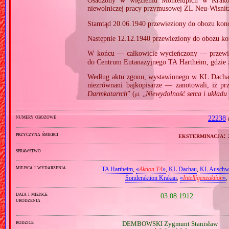
Osadzony w więzieniu Montelupich w Krako
niewolniczej pracy przymusowej ZL Neu‐Wisni
Stamtąd 20.06.1940 przewieziony do obozu kon
Następnie 12.12.1940 przewieziony do obozu k
W końcu — całkowicie wycieńczony — przew
do Centrum Eutanazyjnego TA Hartheim, gdzie
Według aktu zgonu, wystawionego w KL Dacha
niezrównani bajkopisarze — zanotowali, iż pr
Darmkatarrch
” (
„
Niewydolność serca i układu k
pl.
numery obozowe
22238
przyczyna śmierci
eksterminacja:
sprawstwo
miejsca i wydarzenia
TA Hartheim
,
«
Aktion T4
»
,
KL Dachau
,
KL Auschw
Sonderaktion Krakau
,
«
Intelligenzaktion
»
,
data i miejsce
03.08.1912
urodzenia
rodzice
DEMBOWSKI Zygmunt Stanisław