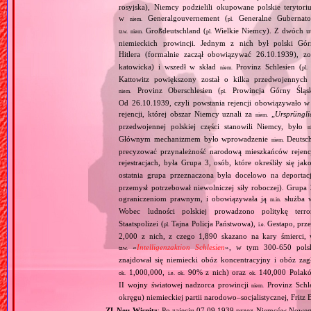
rosyjska), Niemcy podzielili okupowane polskie terytori
w
Generalgouvernement (
Generalne Gubernato
niem.
pl.
Großdeutschland (
Wielkie Niemcy). Z dwóch utw
tzw.
niem.
pl.
niemieckich prowincji. Jednym z nich był polski Gó
Hitlera (formalnie zaczął obowiązywać 26.10.1939), 
katowicka) i wszedł w skład
Provinz Schlesien (
niem.
pl.
Kattowitz powiększony został o kilka przedwojennyc
Provinz Oberschlesien (
Prowincja Górny Śląs
niem.
pl.
Od 26.10.1939, czyli powstania rejencji obowiązywało w 
rejencji, której obszar Niemcy uznali za
„
Ursprüngli
niem.
przedwojennej polskiej części stanowili Niemcy, było
n
Głównym mechanizmem było wprowadzenie
Deutsch
niem.
precyzować przynależność narodową mieszkańców rejencj
rejestracjach, była Grupa 3, osób, które określiły się jak
ostatnia grupa przeznaczona była docelowo na deporta
przemysł potrzebował niewolniczej siły roboczej). Gru
ograniczeniom prawnym, i obowiązywała ją
służba w
m.in.
Wobec ludności polskiej prowadzono politykę terr
Staatspolizei (
Tajna Policja Państwowa),
Gestapo, prz
pl.
i.e.
2,000 z nich, z czego 1,890 skazano na kary śmierci
«
Intelligenzaktion Schlesien
», w tym 300‐650 polsk
tzw.
znajdował się niemiecki obóz koncentracyjny i obóz z
1,000,000,
90% z nich) oraz
140,000 Polak
ok.
i.e.
ok.
ok.
II wojny światowej nadzorca prowincji
Provinz Schl
niem.
okręgu) niemieckiej partii narodowo–socjalistycznej, Fritz 
ZL Neu‐Wisnitz
: Po zajęciu 07.09.1939 przez Niemców Nowe