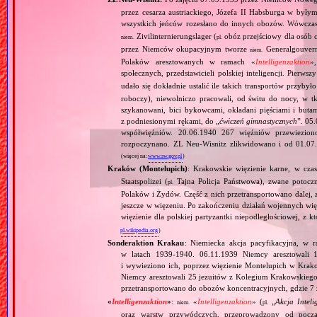
przez cesarza austriackiego, Józefa II Habsburga w były
wszystkich jeńców rozesłano do innych obozów. Wówcza
Zivilinternierungslager (
obóz przejściowy dla osób 
niem.
pl.
przez Niemców okupacyjnym tworze
Generalgouver
niem.
Polaków aresztowanych w ramach «
Intelligenzaktion
»,
społecznych, przedstawicieli polskiej inteligencji. Pierwsz
udało się dokładnie ustalić ile takich transportów przyb
roboczy), niewolniczo pracowali, od świtu do nocy, w tka
szykanowani, bici bykowcami, okładani pięściami i but
z podniesionymi rękami, do „
ćwiczeń gimnastycznych
”. 05
współwięźniów. 20.06.1940 267 więźniów przewiezio
rozpoczynano. ZL Neu‐Wisnitz zlikwidowano i od 01.07.
(więcej na:
www.sw.gov.pl
)
Kraków (Montelupich)
: Krakowskie więzienie karne, w cz
Staatspolizei (
Tajna Policja Państwowa), zwane potoczn
pl.
Polaków i Żydów. Część z nich przetransportowano dalej,
jeszcze w więzeniu. Po zakończeniu działań wojennych w
więzienie dla polskiej partyzantki niepodległościowej, z 
pl.wikipedia.org
)
Sonderaktion Krakau
: Niemiecka akcja pacyfikacyjna, w 
w latach 1939‐1940. 06.11.1939 Niemcy aresztowali 18
i wywieziono ich, poprzez więzienie Montelupich w Krak
Niemcy aresztowali 25 jezuitów z Kolegium Krakowskiego
przetransportowano do obozów koncentracyjnych, gdzie 7 z
«
Intelligenzaktion
»
:
«
Intelligenzaktion
» (
„
Akcja Inteli
niem.
pl.
oraz warstw przywódczych, przeprowadzony od począ