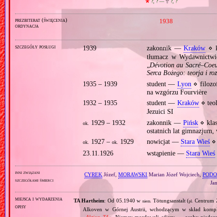
🞲
?, ? —
🕆
?, ?
prezbiterat (święcenia)
1938
ordynacja
szczegóły posługi
1939
zakonnik —
Kraków
⋄ k
tłumacz w Wydawnictwi
„
Dévotion au Sacré–Coeur
Serca Bożego: teorja i ro
1935 – 1939
student —
Lyon
⋄ filozof
na wzgórzu Fourvière
1932 – 1935
student —
Kraków
⋄ teo
Jezuici SI
1929 – 1932
zakonnik —
Pińsk
⋄ kla
ok.
ostatnich lat gimnazjum
1927 –
1929
nowicjat —
Stara Wieś
⋄ 
ok.
ok.
23.11.1926
wstąpienie —
Stara Wieś
inni związani
CYREK
Józef,
MORAWSKI
Marian Józef Wojciech,
PODO
szczegółami śmierci
Ja
miejsca i wydarzenia
TA Hartheim
: Od 05.1940 w
Tötungsanstalt (
Centrum Z
niem.
pl.
opisy
Alkoven w Górnej Austrii, wchodzącym w skład komp
«
Aktion T4
», Niemcy mordowali ofiary — osoby niedor