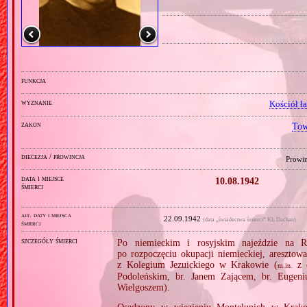
funkcja
wyznanie
Kościół ł
zakon
Tow
diecezja / prowincja
Prowin
data i miejsce
10.08.1942
śmierci
alt. daty i miejsca
22.09.1942
(data „świadectwa śmierci” KL Dachau)
śmierci
szczegóły śmierci
Po niemieckim i rosyjskim najeździe na R
po rozpoczęciu okupacji niemieckiej, areszto
z Kolegium Jezuickiego w Krakowie (
z o
m.in.
Podoleńskim, br. Janem Zającem, br. Eugeni
Wielgoszem).