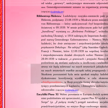
od wieku „
sprawcy
”, sankcjonujące stosowanie odpowied
Generalgouvernement uznano za organizację przestęp
niem.
(więcej na:
pl.wikipedia.org
)
Ribbentrop‐Mołotow
: Ludobójczy rosyjsko‐niemiecki pakt 
Hitlerem, podpisany 23.08.1939 w Moskwie przez minist
von Ribbentropa — który sankcjonował i był bezpośrednią
światowej w 09.1939. W sensie politycznym pakt był prób
„
handlową
” wymianą
„
Królestwa Polskiego
”, wchodzą
tzw.
zachodnią Ukrainę), w 1914 należącą do Imperium Austro‐W
pod nazwą Generalnego Gubernatorstwa — Niemcy. Wybuc
ludzkości, bo dwie ateistyczne i antychrześcijańskie id
przykazanie Dekalogu: Nie zabijaj!
” (abp Stanisław Gądeck
Francji i Niemiec, które 12.09.1939 na wspólnej konfe
i niepodejmowaniu działań zbrojnych wobec Niemiec (c
28.09.1939 w traktacie „
o granicach i przyjaźni Niemcy‐
podzielenie się strefami wpływów w środkowej i wschodni
strony nie będą tolerować na swych terytoriach jakiejkolwi
na swych terytoriach wszelkie zaczątki takiej propagandy
Skutkiem porozumień była seria spotkań między ludob
dyskutowano koordynację wysiłków w celu ekstermi
«
Intelligenzaktion
», w Rosji przyjęła formę zbrodni katyńs
tysięcy przedstawianych kapłanów, i dziesiątków milionów z
odczuwalne.
(więcej na:
pl.wikipedia.org
)
Encykliki Piusa XI
: Wobec powstania w Europie dwóch systemó
nimi podobieństw niż sprzeczności, papież Pius XI wydał 
Sorge
” (
„
Z palącą troską
”) potępił narodowy socjali
pl.
przedchrześcijańskimi, na miejsce Boga osobowego stawia 