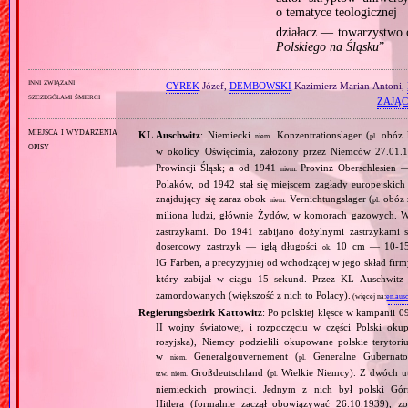
o tematyce teologicznej
działacz — towarzystwo
Polskiego na Śląsku
”
inni związani
CYREK
Józef,
DEMBOWSKI
Kazimierz Marian Antoni,
szczegółami śmierci
ZAJĄC
miejsca i wydarzenia
KL Auschwitz
: Niemiecki
Konzentrationslager (
obóz 
niem.
pl.
opisy
w okolicy Oświęcimia, założony przez Niemców 27.01.
Prowincji Śląsk; a od 1941
Provinz Oberschlesien 
niem.
Polaków, od 1942 stał się miejscem zagłady europejski
znajdujący się zaraz obok
Vernichtungslager (
obóz 
niem.
pl.
miliona ludzi, głównie Żydów, w komorach gazowych.
zastrzykami. Do 1941 zabijano dożylnymi zastrzykami s
dosercowy zastrzyk — igłą długości
10 cm — 10‐15 
ok.
IG Farben, a precyzyjniej od wchodzącej w jego skład fir
który zabijał w ciągu 15 sekund. Przez KL Auschwit
zamordowanych (większość z nich to Polacy).
(więcej na:
en.aus
Regierungsbezirk Kattowitz
: Po polskiej klęsce w kampanii 0
II wojny światowej, i rozpoczęciu w części Polski okupa
rosyjska), Niemcy podzielili okupowane polskie terytori
w
Generalgouvernement (
Generalne Gubernato
niem.
pl.
Großdeutschland (
Wielkie Niemcy). Z dwóch utw
tzw.
niem.
pl.
niemieckich prowincji. Jednym z nich był polski Gó
Hitlera (formalnie zaczął obowiązywać 26.10.1939), 