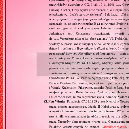
czyn dokonany. W lżejszych wypadkach można orzec ciężki
przywódców dystryktów GG. I tak 10.11.1941
Gouv
niem.
Ludwig Fischer, który wydał obwieszczenie, w którym oznaj
mieszkaniową, będzie karany śmiercią
”. I dodawał: „
Tej 
w inny sposób pomaga (np. przez udostępnienie noclegu,
oznaczało to, że odpowiedzialność za ukrywanie Żydów pono
czyli na ogół rodzina ukrywającego. Gdy na przełomie 
Judenfrage (
Ostateczne rozwiązanie kwestii
pl.
do
Vernichtungslager (
obóz zagłady) VL Treblinka, 
niem.
pl.
wydany w prasie konspiracyjnej w nakładzie 5,000 egzempl
dzieje i — milczy
Tego milczenia dłużej tolerować nie mo
[…]
pozostawać biernym. Kto milczy w obliczu mordu — staje s
my, katolicy — Polacy. Uczucia nasze względem żydów ni
i ideowych wrogów Polski. Co więcej, zdajemy sobie spra
jednak nie zwalnia nas z obowiązku potępienia zbrodn
z nikczemną radością z nieszczęścia bliźniego — nie jes
Odrodzenia Polski
”,
FOP, tajną organizację katolicką, s
i.e.
Polskie Państwo Podziemne, największa organizacja opo
i Wandy Krahelskiej–Filipowicz, członka Polskiej Partii
miejsce powołano Radę Pomocy Żydom przy Delegatu
i duchowieństwa, mimo zagrożenia życia, pomocy Żydom ud
ZL Neu‐Wisnitz
: Po zajęciu 07.09.1939 przez Niemców Nowe
przez cesarza austriackiego, Józefa II Habsburga w były
wszystkich jeńców rozesłano do innych obozów. Wówcza
Zivilinternierungslager (
obóz przejściowy dla osób 
niem.
pl.
przez Niemców okupacyjnym tworze
Generalgouver
niem.
Polaków aresztowanych w ramach «
Intelligenzaktion
»,