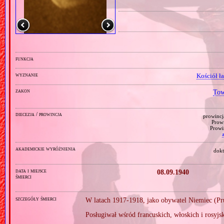
funkcja
wyznanie
Kościół ł
zakon
Tow
diecezja / prowincja
prowincj
Prowi
Prowi
akademickie wyróżnienia
dokt
data i miejsce
08.09.1940
śmierci
szczegóły śmierci
W latach 1917‐1918, jako obywatel Niemiec (Pru
Posługiwał wśród francuskich, włoskich i rosyj