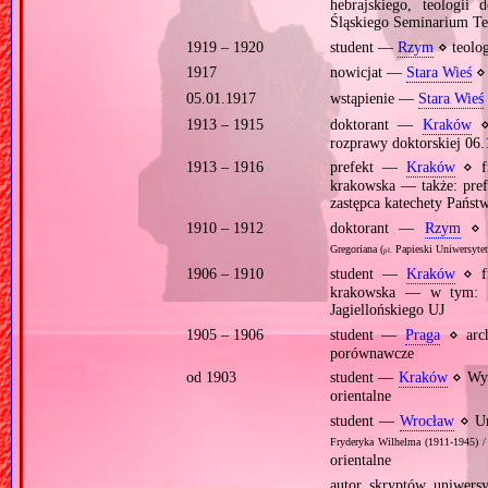
hebrajskiego, teologii
Śląskiego Seminarium Te
1919 – 1920
student —
Rzym
⋄ teolog
1917
nowicjat —
Stara Wieś
⋄ 
05.01.1917
wstąpienie —
Stara Wieś
1913 – 1915
doktorant —
Kraków
⋄ 
rozprawy doktorskiej 06
1913 – 1916
prefekt —
Kraków
⋄ fi
krakowska — także: pref
zastępca katechety Pańs
1910 – 1912
doktorant —
Rzym
⋄ f
Gregoriana (
Papieski Uniwersytet
pl.
1906 – 1910
student —
Kraków
⋄ fi
krakowska — w tym: wy
Jagiellońskiego UJ
1905 – 1906
student —
Praga
⋄ arch
porównawcze
od 1903
student —
Kraków
⋄ Wydz
orientalne
student —
Wrocław
⋄ Un
Fryderyka Wilhelma (1911‐1945) /
orientalne
autor skryptów uniwersy