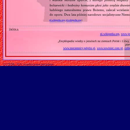
i wszelkie moralne oparcie, z którego pomocą mogłaby 
bolszewicki i bezbożny komunizm głosi jako orędzie zbawie
ludzkiego naturalnemu prawu Bożemu, zalecał wcielanie 
do oporu. Dwa lata później narodowo socjalistyczne Niemc
pl.wikipedia.org
,
pl.wikipedia.org
)
źródła
pl.wikipedia.org
,
www.jez
„
Encyklopedia wiedzy o jezuitach na ziemiach Polski i Litwy
pie
www.meczennicy.pelplin.pl
,
www.sowiniec.com.pl
,
coll
© GTKRK, 2026, wszelkie prawa zastrzeżone