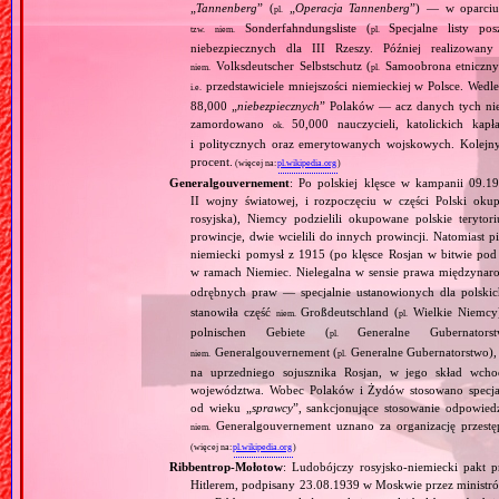
„
Tannenberg
” (
„
Operacja Tannenberg
”) — w oparciu 
pl.
Sonderfahndungsliste (
Specjalne listy po
tzw.
niem.
pl.
niebezpiecznych dla III Rzeszy. Później realizowan
Volksdeutscher Selbstschutz (
Samoobrona etniczny
niem.
pl.
przedstawiciele mniejszości niemieckiej w Polsce. Wed
i.e.
88,000 „
niebezpiecznych
” Polaków — acz danych tych nie 
zamordowano
50,000 nauczycieli, katolickich kapł
ok.
i politycznych oraz emerytowanych wojskowych. Kolejny
procent.
(więcej na:
pl.wikipedia.org
)
Generalgouvernement
: Po polskiej klęsce w kampanii 09.19
II wojny światowej, i rozpoczęciu w części Polski okupa
rosyjska), Niemcy podzielili okupowane polskie teryt
prowincje, dwie wcielili do innych prowincji. Natomiast p
niemiecki pomysł z 1915 (po klęsce Rosjan w bitwie pod
w ramach Niemiec. Nielegalna w sensie prawa międzyna
odrębnych praw — specjalnie ustanowionych dla polski
stanowiła część
Großdeutschland (
Wielkie Niemcy
niem.
pl.
polnischen Gebiete (
Generalne Gubernator
pl.
Generalgouvernement (
Generalne Gubernatorstwo), 
niem.
pl.
na uprzedniego sojusznika Rosjan, w jego skład wchod
województwa. Wobec Polaków i Żydów stosowano specjaln
od wieku „
sprawcy
”, sankcjonujące stosowanie odpowied
Generalgouvernement uznano za organizację przestęp
niem.
(więcej na:
pl.wikipedia.org
)
Ribbentrop‐Mołotow
: Ludobójczy rosyjsko‐niemiecki pakt 
Hitlerem, podpisany 23.08.1939 w Moskwie przez minist