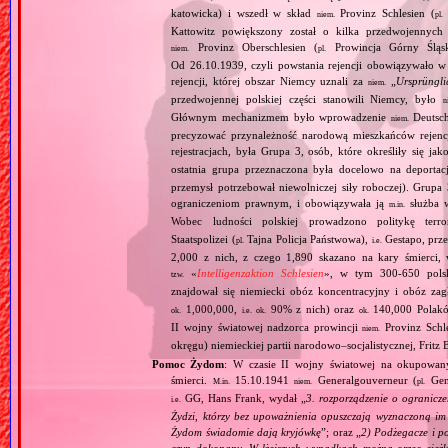
katowicka) i wszedł w skład
Provinz Schlesien (
niem.
pl.
Kattowitz powiększony został o kilka przedwojennyc
Provinz Oberschlesien (
Prowincja Górny Śląs
niem.
pl.
Od 26.10.1939, czyli powstania rejencji obowiązywało w 
rejencji, której obszar Niemcy uznali za
„
Ursprüngli
niem.
przedwojennej polskiej części stanowili Niemcy, było
n
Głównym mechanizmem było wprowadzenie
Deutsch
niem.
precyzować przynależność narodową mieszkańców rejencj
rejestracjach, była Grupa 3, osób, które określiły się jak
ostatnia grupa przeznaczona była docelowo na deporta
przemysł potrzebował niewolniczej siły roboczej). Gru
ograniczeniom prawnym, i obowiązywała ją
służba w
m.in.
Wobec ludności polskiej prowadzono politykę terr
Staatspolizei (
Tajna Policja Państwowa),
Gestapo, prz
pl.
i.e.
2,000 z nich, z czego 1,890 skazano na kary śmierci
«
Intelligenzaktion Schlesien
», w tym 300‐650 polsk
tzw.
znajdował się niemiecki obóz koncentracyjny i obóz z
1,000,000,
90% z nich) oraz
140,000 Polak
ok.
i.e.
ok.
ok.
II wojny światowej nadzorca prowincji
Provinz Schl
niem.
okręgu) niemieckiej partii narodowo–socjalistycznej, Fritz 
Pomoc Żydom
: W czasie II wojny światowej na okupowan
śmierci.
15.10.1941
Generalgouverneur (
Gen
M.in.
niem.
pl.
GG, Hans Frank, wydał „
3. rozporządzenie o ogranicz
i.e.
Żydzi, którzy bez upoważnienia opuszczają wyznaczoną im d
Żydom świadomie dają kryjówkę
”; oraz „
2) Podżegacze i po