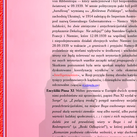
von Ribbentropa — który sankcjonował i był bezpośrednią
światowej w 09.1939. W sensie politycznym pakt był prób
„
handlową
” wymianą
„
Królestwa Polskiego
”, wchodzą
tzw.
zachodnią Ukrainę), w 1914 należącą do Imperium Austro‐W
pod nazwą Generalnego Gubernatorstwa — Niemcy. Wybuc
ludzkości, bo dwie ateistyczne i antychrześcijańskie id
przykazanie Dekalogu: Nie zabijaj!
” (abp Stanisław Gądeck
Francji i Niemiec, które 12.09.1939 na wspólnej konfe
i niepodejmowaniu działań zbrojnych wobec Niemiec (c
28.09.1939 w traktacie „
o granicach i przyjaźni Niemcy‐
podzielenie się strefami wpływów w środkowej i wschodni
strony nie będą tolerować na swych terytoriach jakiejkolwi
na swych terytoriach wszelkie zaczątki takiej propagandy
Skutkiem porozumień była seria spotkań między ludob
dyskutowano koordynację wysiłków w celu ekstermi
«
Intelligenzaktion
», w Rosji przyjęła formę zbrodni katyńs
tysięcy przedstawianych kapłanów, i dziesiątków milionów z
odczuwalne.
(więcej na:
pl.wikipedia.org
)
Encykliki Piusa XI
: Wobec powstania w Europie dwóch systemó
nimi podobieństw niż sprzeczności, papież Pius XI wydał 
Sorge
” (
„
Z palącą troską
”) potępił narodowy socjali
pl.
przedchrześcijańskimi, na miejsce Boga osobowego stawia 
ponad skalę wartości ziemskie: rasę albo naród, albo pańs
wartości ludzkiej społeczności,
i czyni z nich najwyższą 
[…]
daleki jest od prawdziwej wiary w Boga i od świ
Redemptoris
” (
„
Boski Odkupiciel
”), w której poddał k
pl.
„
Komunizm pozbawia człowieka wolności, a więc duchowej