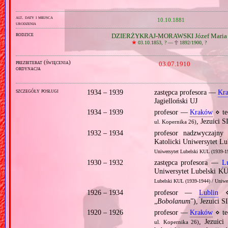
alt. daty i miejsca
10.10.1881
urodzenia
rodzice
DZIERŻYKRAJ-MORAWSKI Józef Maria
🞲
03.10.1853, ? —
🕆
1892/1900, ?
prezbiterat (święcenia)
03.07.1910
ordynacja
szczegóły posługi
1934 – 1939
zastępca profesora —
Kr
Jagielloński UJ
1934 – 1939
profesor —
Kraków
⋄ te
, Jezuici S
ul. Kopernika 26)
1932 – 1934
profesor nadzwyczaj
Katolicki Uniwersytet L
Uniwersytet Lubelski KUL (1939‐19
1930 – 1932
zastępca profesora —
L
Uniwersytet Lubelski 
Lubelski KUL (1939‐1944) / Uniwer
1926 – 1934
profesor —
Lublin
⋄ 
„
Bobolanum
”), Jezuici SI
1920 – 1926
profesor —
Kraków
⋄ te
, Jezuic
ul. Kopernika 26)