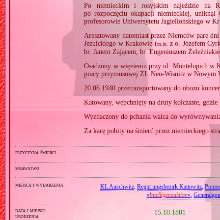
Po niemieckim i rosyjskim najeździe na R
po rozpoczęciu okupacji niemieckiej, uniknął
profesorowie Uniwersytetu Jagiellońskiego w K
Aresztowany natomiast przez Niemców parę dni 
Jezuickiego w Krakowie (
z o. Józefem Cyr
m.in.
br. Janem Zającem, br. Eugeniuszem Żeleźniaki
Osadzony w więzieniu przy ul. Montelupich w K
pracy przymusowej ZL Neu‐Wisnitz w Nowym W
20.06.1940 przetransportowany do obozu koncen
Katowany, wepchnięty na druty kolczaste, gdzie s
Wyznaczony do pchania walca do wyrównywania 
Za karę pobity na śmierć przez niemieckiego str
przyczyna śmierci
sprawstwo
miejsca i wydarzenia
KL Auschwitz
,
Regierungsbezirk Kattowitz
,
Pomo
«
Intelligenzaktion
»
,
Generalgo
data i miejsce
15.10.1881
urodzenia