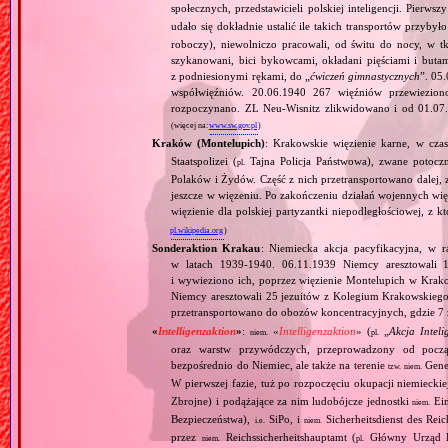
społecznych, przedstawicieli polskiej inteligencji. Pierwsz
udało się dokładnie ustalić ile takich transportów przyb
roboczy), niewolniczo pracowali, od świtu do nocy, w tka
szykanowani, bici bykowcami, okładani pięściami i but
z podniesionymi rękami, do „
ćwiczeń gimnastycznych
”. 05
współwięźniów. 20.06.1940 267 więźniów przewiezio
rozpoczynano. ZL Neu‐Wisnitz zlikwidowano i od 01.07.
(więcej na:
www.sw.gov.pl
)
Kraków (Montelupich)
: Krakowskie więzienie karne, w cz
Staatspolizei (
Tajna Policja Państwowa), zwane potoczn
pl.
Polaków i Żydów. Część z nich przetransportowano dalej,
jeszcze w więzeniu. Po zakończeniu działań wojennych w
więzienie dla polskiej partyzantki niepodległościowej, z 
pl.wikipedia.org
)
Sonderaktion Krakau
: Niemiecka akcja pacyfikacyjna, w 
w latach 1939‐1940. 06.11.1939 Niemcy aresztowali 18
i wywieziono ich, poprzez więzienie Montelupich w Krak
Niemcy aresztowali 25 jezuitów z Kolegium Krakowskiego
przetransportowano do obozów koncentracyjnych, gdzie 7 z
«
Intelligenzaktion
»
:
«
Intelligenzaktion
» (
„
Akcja Inteli
niem.
pl.
oraz warstw przywódczych, przeprowadzony od począ
bezpośrednio do Niemiec, ale także na terenie
Gene
tzw.
niem.
W pierwszej fazie, tuż po rozpoczęciu okupacji niemiecki
Zbrojne) i podążające za nim ludobójcze jednostki
Ein
niem.
Bezpieczeństwa),
SiPo, i
Sicherheitsdienst des Reic
i.e.
niem.
przez
Reichssicherheitshauptamt (
Główny Urząd B
niem.
pl.