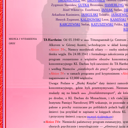
Zygmunt Stanisław,
GUTKA
Bronisław,
HAMERLING
Wa
Józef Wiktor (o. Euzebiusz),
JANIAK
Stefan,
JA
Arkadiusz Kazimierz,
JASKULSKI
Telesfor,
JAŚKIEWIC
Henryk Zygmunt,
KALINOWSKI
Leon,
KAMIŃSKI
W
KARCZEWSKI
Stefan,
KATUSZEWSKI
Feliks,
KI
KO
miejsca i wydarzenia
TA Hartheim
: Od 05.1940 w
Tötungsanstalt (
Centrum Z
niem.
pl.
opisy
Alkoven w Górnej Austrii, wchodzącym w skład komp
«
Aktion T4
», Niemcy mordowali ofiary — osoby niedor
tlenku węgla. Do 24.08.1941 i formalnego zakończenia p
program rozszerzono o więźniów obozów koncentracy
koncentracyjnego KL Dachau byli zawożeni do TA Hart
i według Niemców „
niezdolnych do pracy
” (początkowo
«
Aktion T4
» w ramach programu pod kryptonimem «
Akt
zagazowano
12,000 więźniów.
ok.
Uwaga: Podane w „
Białej Księdze
” daty śmierci zamord
koncentracyjnego, gdzie byli przetrzymywani. Niezn
znalazły się na listach
„
Invalidentransport
”, ale kt
niem.
po drodze, z KL Dachau do Monachium, i ich ciała zos
Instytutu Pamięci Narodowej IPN wskazuje, że pozostałe 
palone a prochy rozrzucane po pobliskich polach bądź 
śmierci (na przykład te zapisane w księgach obozu KL
i przyczyny śmierci.
(więcej na:
ipn.gov.pl
,
pl.wikipedia.org
)
«
Aktion T4
»
: Niemiecki państwowy program eutanazyjny, syst
chorych psychicznie i neurologicznie — „
eliminacji życia 