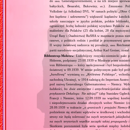
do
Generalgouvernement, a na ich miejsce sprow
niem.
bałtyckich, Besarabii, Bukowiny
). Zmuszano Pol
, etc.
Volksliste (
folkslista) DVL. W ramach polityki „
Ohne G
pl.
bez kapłana i sakramentu
”) większość kapłanów katolic
szkoły nauczające w języku polskim, polskie biblioteki
ograniczyć liczbę ludności polskiej wysyłano Polaków 
małżeństw dla Polaków (25 dla kobiet, 28 dla mężczyzn
Urząd Rasy i Osadnictwa) RuSHA w majestacie prawa niemie
rasowe, z polskich rodzin i poddał je przymusowej germ
II wojny światowej nadzorca tej prowincji,
Reichsstatt
niem.
partii narodowo–socjalistycznej, Arthur Karl Greiser, został 
Ribbentrop‐Mołotow
: Ludobójczy rosyjsko‐niemiecki pakt 
Hitlerem, podpisany 23.08.1939 w Moskwie przez minist
von Ribbentropa — który sankcjonował i był bezpośrednią
światowej w 09.1939. W sensie politycznym pakt był prób
„
handlową
” wymianą
„
Królestwa Polskiego
”, wchodzą
tzw.
zachodnią Ukrainę), w 1914 należącą do Imperium Austro‐W
pod nazwą Generalnego Gubernatorstwa — Niemcy. Wybuc
ludzkości, bo dwie ateistyczne i antychrześcijańskie id
przykazanie Dekalogu: Nie zabijaj!
” (abp Stanisław Gądeck
Francji i Niemiec, które 12.09.1939 na wspólnej konfe
i niepodejmowaniu działań zbrojnych wobec Niemiec (c
28.09.1939 w traktacie „
o granicach i przyjaźni Niemcy‐
podzielenie się strefami wpływów w środkowej i wschodni
strony nie będą tolerować na swych terytoriach jakiejkolwi
na swych terytoriach wszelkie zaczątki takiej propagandy
Skutkiem porozumień była seria spotkań między ludob