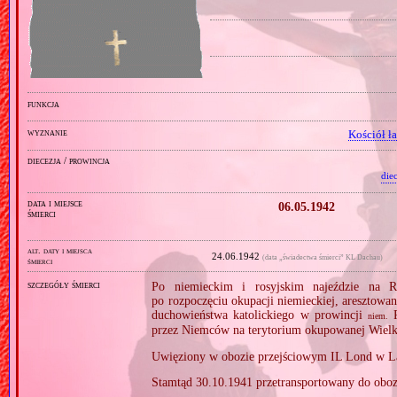
funkcja
wyznanie
Kościół ł
diecezja / prowincja
die
data i miejsce
06.05.1942
śmierci
alt. daty i miejsca
24.06.1942
(data „świadectwa śmierci” KL Dachau)
śmierci
szczegóły śmierci
Po niemieckim i rosyjskim najeździe na R
po rozpoczęciu okupacji niemieckiej, aresztowa
duchowieństwa katolickiego w prowincji
R
niem.
przez Niemców na terytorium okupowanej Wielk
Uwięziony w obozie przejściowym IL Lond w L
Stamtąd 30.10.1941 przetransportowany do obo