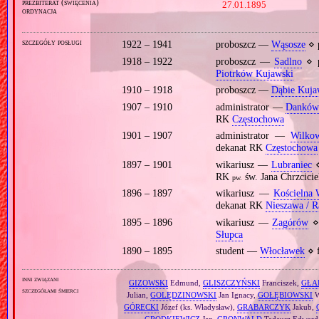
prezbiterat (święcenia)
27.01.1895
ordynacja
szczegóły posługi
1922 – 1941
proboszcz —
Wąsosze
⋄ 
1918 – 1922
proboszcz —
Sadlno
⋄ p
Piotrków Kujawski
1910 – 1918
proboszcz —
Dąbie Kuja
1907 – 1910
administrator —
Dankó
RK
Częstochowa
1901 – 1907
administrator —
Wilkow
dekanat RK
Częstochowa
1897 – 1901
wikariusz —
Lubraniec
⋄
RK
św. Jana Chrzcici
pw.
1896 – 1897
wikariusz —
Kościelna 
dekanat RK
Nieszawa / R
1895 – 1896
wikariusz —
Zagórów
⋄
Słupca
1890 – 1895
student —
Włocławek
⋄ f
inni związani
GIZOWSKI
Edmund,
GLISZCZYŃSKI
Franciszek,
GŁA
szczegółami śmierci
Julian,
GOLĘDZINOWSKI
Jan Ignacy,
GOŁĘBIOWSKI
W
GÓRECKI
Józef (ks. Władysław),
GRABARCZYK
Jakub,
GRODKIEWICZ
Jan,
GRONWALD
Tadeusz Edward