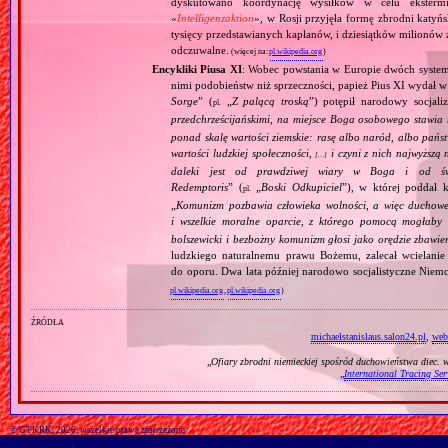
dyskutowano koordynację wysiłków w celu ekstermi
«
Intelligenzaktion
», w Rosji przyjęła formę zbrodni katyńs
tysięcy przedstawianych kapłanów, i dziesiątków milionów z
odczuwalne.
(więcej na:
pl.wikipedia.org
)
Encykliki Piusa XI
: Wobec powstania w Europie dwóch systemó
nimi podobieństw niż sprzeczności, papież Pius XI wydał 
Sorge
” (
„
Z palącą troską
”) potępił narodowy socjali
pl.
przedchrześcijańskimi, na miejsce Boga osobowego stawia 
ponad skalę wartości ziemskie: rasę albo naród, albo pańs
wartości ludzkiej społeczności,
i czyni z nich najwyższą 
[…]
daleki jest od prawdziwej wiary w Boga i od świ
Redemptoris
” (
„
Boski Odkupiciel
”), w której poddał k
pl.
„
Komunizm pozbawia człowieka wolności, a więc duchowej
i wszelkie moralne oparcie, z którego pomocą mogłaby 
bolszewicki i bezbożny komunizm głosi jako orędzie zbawie
ludzkiego naturalnemu prawu Bożemu, zalecał wcielanie 
do oporu. Dwa lata później narodowo socjalistyczne Niemc
pl.wikipedia.org
,
pl.wikipedia.org
)
źródła
michaelstanislaus.salon24.pl
,
web
„
Ofiary zbrodni niemieckiej spośród duchowieństwa diec. 
„
International Tracing Ser
© GTKRK, 2026, wszelkie prawa zastrzeżone