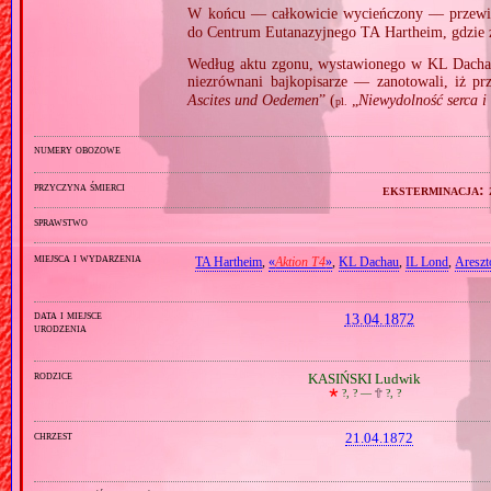
W końcu — całkowicie wycieńczony — przew
do Centrum Eutanazyjnego TA Hartheim, gdzie
Według aktu zgonu, wystawionego w KL Dacha
niezrównani bajkopisarze — zanotowali, iż pr
Ascites und Oedemen
” (
„
Niewydolność serca i
pl.
numery obozowe
przyczyna śmierci
eksterminacja:
sprawstwo
miejsca i wydarzenia
TA Hartheim
,
«
Aktion T4
»
,
KL Dachau
,
IL Lond
,
Areszt
data i miejsce
13.04.1872
urodzenia
rodzice
KASIŃSKI Ludwik
🞲
?, ? —
🕆
?, ?
chrzest
21.04.1872