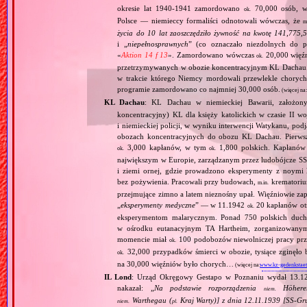
okresie lat 1940‐1941 zamordowano
70,000 osób, w 
ok.
Polsce — niemieccy formaliści odnotowali wówczas, że
m
życia do 10 lat zaoszczędziło żywność na kwotę 141,775,
i „
niepełnosprawnych
” (co oznaczało niezdolnych do 
«
Aktion 14 f 13
». Zamordowano wówczas
20,000 więź
ok.
przetrzymywanych w obozie koncentracyjnym KL Dachau
w trakcie którego Niemcy mordowali przewlekle chorych, 
programie zamordowano co najmniej 30,000 osób.
(więcej na
KL Dachau
: KL Dachau w niemieckiej Bawarii, założo
koncentracyjny) KL dla księży katolickich w czasie II w
i niemieckiej policji, w wyniku interwencji Watykanu, p
obozach koncentracyjnych do obozu KL Dachau. Pierwsz
3,000 kapłanów, w tym
1,800 polskich. Kapłanów
ok.
ok.
największym w Europie, zarządzanym przez ludobójcze SS 
i ziemi ornej, gdzie prowadzono eksperymenty z noymi 
bez pożywienia. Pracowali przy budowach,
krematoriu
m.in.
przejmujące zimno a latem nieznośny upał. Więźniowie zap
„
eksperymenty medyczne
” — w 11.1942
20 kapłanów ot
ok.
eksperymentom malarycznym. Ponad 750 polskich duc
w ośrodku eutanacyjnym TA Hartheim, zorganizowany
momencie miał
100 podobozów niewolniczej pracy pr
ok.
32,000 przypadków śmierci w obozie, tysiące zginęł
ok.
na 30,000 więźniów było chorych…
(więcej na:
www.kz-gedenkstaet
IL Lond
: Urząd Okręgowy Gestapo w Poznaniu wydał 13.12.
nakazał: „
Na podstawie rozporządzenia
Höherer
niem.
Warthegau (
Kraj Warty)] z dnia 12.11.1939 [SS‐Gr
niem.
pl.