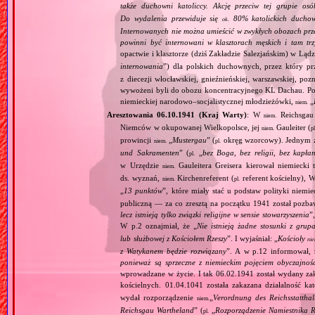
także duchowni katoliccy. Akcję przeciw tej grupie os
Do wydalenia przewiduje się
80% katolickich duchown
ok.
Internowanych nie można umieścić w zwykłych obozach prz
powinni być internowani w klasztorach męskich i tam tr
opactwie i klasztorze (dziś Zakładzie Salezjańskim) w Ląd
internowania
”) dla polskich duchownych, przez który pr
z diecezji włocławskiej, gnieźnieńskiej, warszawskiej, po
wywożeni byli do obozu koncentracyjnego KL Dachau. Po
niemieckiej narodowo–socjalistycznej młodzieżówki,
„
niem.
Aresztowania 06.10.1941 (Kraj Warty)
: W
Reichsgau 
niem.
Niemców w okupowanej Wielkopolsce, jej
Gauleiter (
niem.
pl
prowincji
„
Mustergau
” (
okręg wzorcowy). Jednym z f
niem.
pl.
und Sakramenten
” (
„
bez Boga, bez religii, bez kapła
pl.
w Urzędzie
Gauleitera Greisera kierował niemiecki 
niem.
ds. wyznań,
Kirchenreferent (
referent kościelny), 
niem.
pl.
„
13 punktów
”, które miały stać u podstaw polityki niemi
publiczną — za co zresztą na początku 1941 został pozba
lecz istnieją tylko związki religijne w sensie stowarzyszenia
”
W p.2 oznajmiał, że „
Nie istnieją żadne stosunki z gru
lub służbowej z Kościołem Rzeszy
”. I wyjaśniał: „
Kościoły
ni
z Watykanem będzie rozwiązany
”. A w p.12 informował, 
ponieważ są sprzeczne z niemieckim pojęciem obyczajnoś
wprowadzane w życie. I tak 06.02.1941 został wydany zaka
kościelnych. 01.04.1041 została zakazana działalność ka
wydał rozporządzenie
„
Verordnung des Reichsstatthal
niem.
Reichsgau Wartheland
” (
„
Rozporządzenie Namiestnika R
pl.