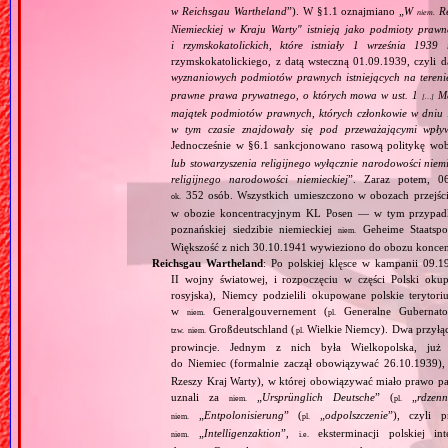
w Reichsgau Wartheland
”). W §1.1 oznajmiano „
W
Re
niem.
Niemieckiej w Kraju Warty" istnieją jako podmioty pra
i rzymskokatolickich, które istniały 1 września 1939
rzymskokatolickiego, z datą wsteczną 01.09.1939, czyli d
wyznaniowych podmiotów prawnych istniejących na teren
prawne prawa prywatnego, o których mowa w ust. 1
Maj
[…]
majątek podmiotów prawnych, których członkowie w dniu 1
w tym czasie znajdowały się pod przeważającymi wpły
Jednocześnie w §6.1 sankcjonowano rasową politykę wob
lub stowarzyszenia religijnego wyłącznie narodowości nie
religijnego narodowości niemieckiej
”. Zaraz potem, 06
352 osób. Wszystkich umieszczono w obozach przejś
ok.
w obozie koncentracyjnym KL Posen — w tym przypadku
poznańskiej siedzibie niemieckiej
Geheime Staatspol
niem.
Większość z nich 30.10.1941 wywieziono do obozu konce
Reichsgau Wartheland
: Po polskiej klęsce w kampanii 09.1
II wojny światowej, i rozpoczęciu w części Polski okupa
rosyjska), Niemcy podzielili okupowane polskie terytori
w
Generalgouvernement (
Generalne Gubernato
niem.
pl.
Großdeutschland (
Wielkie Niemcy). Dwa przyłącz
tzw.
niem.
pl.
prowincje. Jednym z nich była Wielkopolska, już 
do Niemiec (formalnie zaczął obowiązywać 26.10.1939),
Rzeszy Kraj Warty), w której obowiązywać miało prawo pa
uznali za
„
Ursprünglich Deutsche
” (
„
rdzenn
niem.
pl.
„
Entpolonisierung
” (
„
odpolszczenie
”), czyli 
niem.
pl.
„
Intelligenzaktion
”,
eksterminacji polskiej in
niem.
i.e.