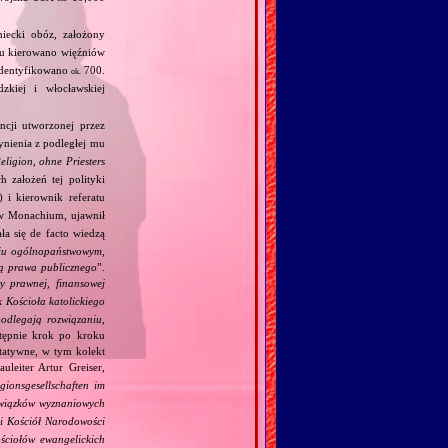
iecki obóz, założony
zu kierowano więźniów
zidentyfikowano
700.
ok.
zkiej i włocławskiej
cji utworzonej przez
ynienia z podległej mu
ligion, ohne Priesters
 założeń tej polityki
 i kierownik referatu
w Monachium, ujawnił
ała się de facto wiedzą
iu ogólnopaństwowym,
ją prawa publicznego
”.
y prawnej, finansowej
 Kościoła katolickiego
podlegają rozwiązaniu,
stępnie krok po kroku
ytatywne, w tym kolekt
uleiter Artur Greiser,
gionsgesellschaften im
 związków wyznaniowych
ki Kościół Narodowości
ściołów ewangelickich