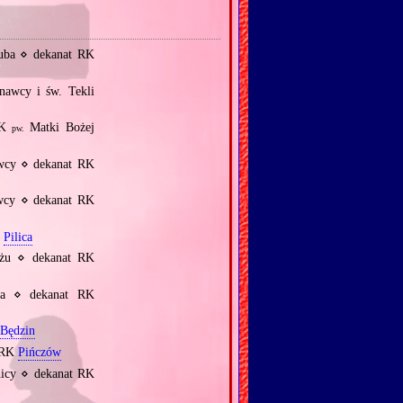
kuba ⋄ dekanat RK
nawcy i św. Tekli
RK
Matki Bożej
pw.
wcy ⋄ dekanat RK
wcy ⋄ dekanat RK
K
Pilica
yżu ⋄ dekanat RK
ła ⋄ dekanat RK
Będzin
t RK
Pińczów
nicy ⋄ dekanat RK