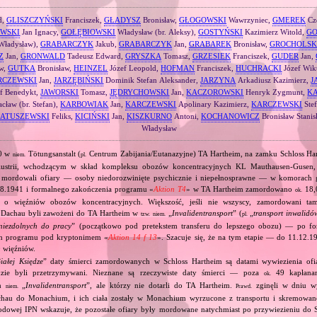
d,
GLISZCZYŃSKI
Franciszek,
GŁADYSZ
Bronisław,
GŁOGOWSKI
Wawrzyniec,
GMEREK
Cz
WSKI
Jan Ignacy,
GOŁĘBIOWSKI
Władysław (br. Aleksy),
GOSTYŃSKI
Kazimierz Witold,
G
 Władysław),
GRABARCZYK
Jakub,
GRABARCZYK
Jan,
GRABAREK
Bronisław,
GROCHOLSK
Z
Jan,
GRONWALD
Tadeusz Edward,
GRYSZKA
Tomasz,
GRZESIEK
Franciszek,
GUDER
Jan,
aw,
GUTKA
Bronisław,
HEINZEL
Józef Leopold,
HOFMAN
Franciszek,
HUCHRACKI
Józef Wikt
RCZEWSKI
Jan,
JARZĘBIŃSKI
Dominik Stefan Aleksander,
JARZYNA
Arkadiusz Kazimierz,
J
f Benedykt,
JAWORSKI
Tomasz,
JĘDRYCHOWSKI
Jan,
KACZOROWSKI
Henryk Zygmunt,
K
cław (br. Stefan),
KARBOWIAK
Jan,
KARCZEWSKI
Apolinary Kazimierz,
KARCZEWSKI
Ste
ATUSZEWSKI
Feliks,
KICIŃSKI
Jan,
KISZKURNO
Antoni,
KOCHANOWICZ
Bronisław Stanis
Władysław
40 w
Tötungsanstalt (
Centrum Zabijania/Eutanazyjne) TA Hartheim, na zamku Schloss Ha
niem.
pl.
ustrii, wchodzącym w skład kompleksu obozów koncentracyjnych KL Mauthausen‐Gusen
 mordowali ofiary — osoby niedorozwinięte psychicznie i niepełnosprawne — w komorach
08.1941 i formalnego zakończenia programu «
Aktion T4
» w TA Hartheim zamordowano
18,
ok.
o o więźniów obozów koncentracyjnych. Większość, jeśli nie wszyscy, zamordowani t
 Dachau byli zawożeni do TA Hartheim w
„
Invalidentransport
” (
„
transport inwalidó
tzw.
niem.
pl.
niezdolnych do pracy
” (początkowo pod pretekstem transferu do lepszego obozu) — po f
h programu pod kryptonimem «
Aktion 14 f 13
». Szacuje się, że na tym etapie — do 11.12
 więźniów.
iałej Księdze
” daty śmierci zamordowanych w Schloss Hartheim są datami wywiezienia ofia
dzie byli przetrzymywani. Nieznane są rzeczywiste daty śmierci — poza
49 kapłanam
ok.
ch
„
Invalidentransport
”, ale którzy nie dotarli do TA Hartheim.
zginęli w dniu w
niem.
Prawd.
hau do Monachium, i ich ciała zostały w Monachium wyrzucone z transportu i skremowane
odowej IPN wskazuje, że pozostałe ofiary były mordowane natychmiast po przywiezieniu do S