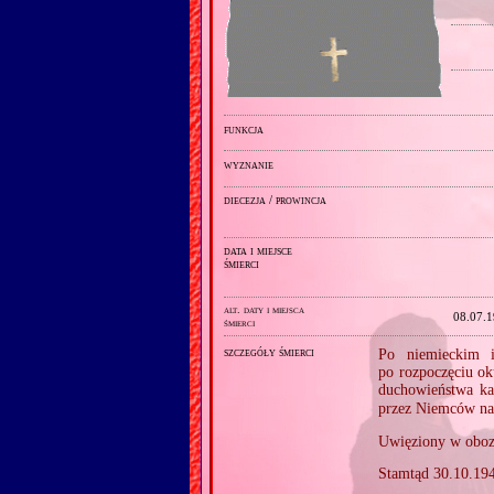
funkcja
wyznanie
diecezja / prowincja
data i miejsce
śmierci
alt. daty i miejsca
08.07.
śmierci
szczegóły śmierci
Po niemieckim i
po rozpoczęciu ok
duchowieństwa ka
przez Niemców na
Uwięziony w oboz
Stamtąd 30.10.19