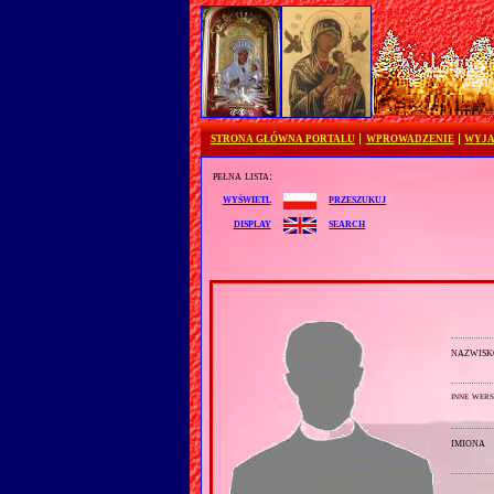
STRONA GŁÓWNA PORTALU
WPROWADZENIE
WYJA
pełna lista:
przeszukuj
wyświetl
search
display
nazwisk
inne wers
imiona