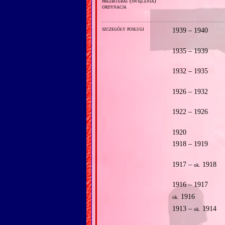
prezbiterat (święcenia)
ordynacja
szczegóły posługi
1939 – 1940
1935 – 1939
1932 – 1935
1926 – 1932
1922 – 1926
1920
1918 – 1919
1917 –
1918
ok.
1916 – 1917
1916
ok.
1913 –
1914
ok.