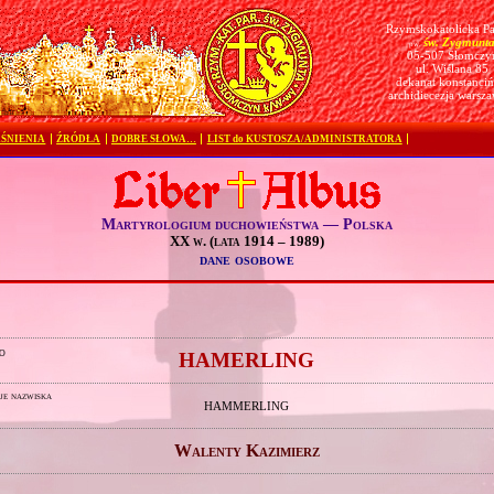
Rzymskokatolicka Pa
św. Zygmunt
pw.
05-507 Słomczy
ul. Wiślana 85
dekanat konstanciń
archidiecezja warsz
ŚNIENIA
ŹRÓDŁA
DOBRE SŁOWA…
LIST do KUSTOSZA/ADMINISTRATORA
Martyrologium duchowieństwa — Polska
XX w. (lata 1914 – 1989)
dane osobowe
o
HAMERLING
je nazwiska
HAMMERLING
Walenty Kazimierz