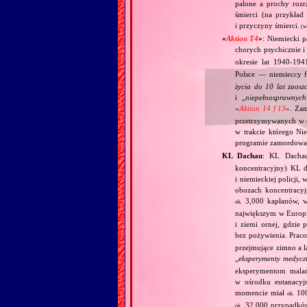
palone a prochy rozr
śmierci (na przykła
i przyczyny śmierci.
(w
«
Aktion T4
»
: Niemiecki 
chorych psychicznie i
okresie lat 1940‐1
Polsce — niemieccy f
życia do 10 lat zaos
i „
niepełnosprawnych
«
Aktion 14 f 13
». Za
przetrzymywanych w 
w trakcie którego Ni
programie zamordowan
KL Dachau
: KL Dachau
koncentracyjny) KL dl
i niemieckiej policji
obozach koncentracy
3,000 kapłanów, 
ok.
największym w Europie
i ziemi ornej, gdzie
bez pożywienia. Prac
przejmujące zimno a l
„
eksperymenty medycz
eksperymentom mala
w ośrodku eutanacy
momencie miał
100
ok.
32,000 przypadków
ok.