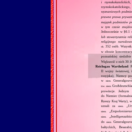
i rzymskokatolickic
rzymskokatolickiego, 
wyznaniowych podmiot
prawne prawa prywatn
majątek podmiotów pra
w tym czasie znajdo
Jednocześnie w §6.1 
lub stowarzyszenia re
religijnego narodowo
352 osób. Wszystk
ok.
w obozie koncentrac
poznańskiej siedzibi
Większość z nich 30.
Reichsgau Wartheland
: 
II wojny światowej, 
rosyjska), Niemcy po
w
Generalgouve
niem.
Großdeutschla
tzw.
niem.
prowincje. Jednym 
do Niemiec (formalni
Rzeszy Kraj Warty), w
uznali za
„
Ur
niem.
„
Entpolonisieru
niem.
„
Intelligenzakti
niem.
do
Generalgouve
niem.
bałtyckich, Besarab