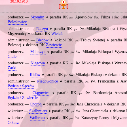
30.10.1910
proboszcz —
Skomlin
⋄ parafia RK
Apostołów św. Filipa i św. Ja
pw.
Bolesławiec
administrator —
Raczyn
⋄ parafia RK
św. Mikołaja Biskupa i Wyz
pw.
Męczennicy ⋄ dekanat RK
Wieluń
administrator —
Błędów
⋄ kościół RK
Trójcy Świętej ⋄ parafia 
pw.
Bolesnej ⋄ dekanat RK
Zawiercie
proboszcz —
Maluszyn
⋄ parafia RK
św. Mikołaja Biskupa i Wyzna
pw.
Gidle
proboszcz —
Niegowa
⋄ parafia RK
św. Mikołaja Biskupa i Wyzna
pw.
Żarki
proboszcz —
Kidów
⋄ parafia RK
św. Mikołaja Biskupa ⋄ dekanat R
pw.
administrator —
Niegowonice
⋄ parafia RK
św. Franciszka z As
pw.
Będzin / Sączów
proboszcz —
Ciągowice
⋄ parafia RK
św. Bartłomieja Aposto
pw.
Będzin / Zawiercie
proboszcz —
Choroń
⋄ parafia RK
św. Jana Chrzciciela ⋄ dekanat RK
pw.
wikariusz —
Skalbmierz
⋄ parafia RK
św. Jana Chrzciciela ⋄ dekana
pw.
wikariusz —
Wolbrom
⋄ parafia RK
św. Katarzyny Panny i Męczen
pw.
Olkusz