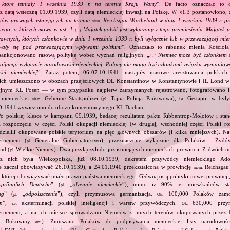
h, które istniały 1 września 1939 r. na terenie Kraju Warty
”. De facto oznaczało to de
z datą wsteczną 01.09.1939, czyli datą niemieckiej inwazji na Polskę. W §1.3 postanowiono, 
ów prawnych istniejących na terenie
Reichsgau Wartheland w dniu 1 września 1939 r. p
niem.
ego, o których mowa w ust. 1
Majątek polski jest wyłączony z tego przeniesienia. Majątek po
[…]
wnych, których członkowie w dniu 1 września 1939 r. byli wyłącznie lub w przeważającej mie
wały się pod przeważającymi wpływami polskimi
”. Oznaczało to rabunek mienia Kościoła 
sankcjonowano rasową politykę wobec wyznań religijnych: „
Niemiec może być członkiem 
[…]
ligijnego wyłącznie narodowości niemieckiej. Polacy nie mogą być członkami związku wyznaniow
ści niemieckiej
”. Zaraz potem, 06‐07.10.1941, nastąpiły masowe aresztowania polskic
ich umieszczono w obozach przejściowych DL Konstantinow w Konstantynowie i IL Lond 
yjnym KL Posen — w tym przypadku najpierw zatrzymanych rejestrowano, fotografowano i
e niemieckiej
Geheime Staatspolizei (
Tajna Policja Państwowa),
Gestapo, w był
niem.
pl.
i.e.
10.1941 wywieziono do obozu koncentracyjnego KL Dachau.
Po polskiej klęsce w kampanii 09.1939, będącej rezultatem paktu Ribbentrop‐Mołotow i stan
i rozpoczęciu w części Polski okupacji niemieckiej (w drugiej, wschodniej części Polski ro
dzielili okupowane polskie terytorium na pięć głównych obszarów (i kilka mniejszych). Najw
rnement (
Generalne Gubernatorstwo), przeznaczone wyłącznie dla Polaków i Żydów
pl.
nd (
Wielkie Niemcy). Dwa przyłączyli do już istniejących niemieckich prowincji. Z dwóch 
pl.
z nich była Wielkopolska, już 08.10.1939, dekretem przywódcy niemieckiego Adol
e zaczął obowiązywać 26.10.1939), a 24.01.1940 przekształcona w prowincję
Reichsgau 
niem.
 której obowiązywać miało prawo państwa niemieckiego. Główną osią polityki nowej prowincji
sprünglich Deutsche
” (
„
rdzennie niemieckie
”), mimo iż 90% jej mieszkańców stan
pl.
ng
” (
„
odpolszczenie
”), czyli przymusowa germanizacja.
100,000 Polaków zam
pl.
Ok.
on
”,
eksterminacji polskiej inteligencji i warstw przywódczych.
630,000 przym
i.e.
Ok.
rnement, a na ich miejsce sprowadzano Niemców z innych terenów okupowanych przez 
ii, Bukowiny
). Zmuszano Polaków do podpisywania niemieckiej listy narodowo
, etc.