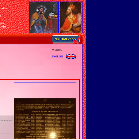
rafia
a
n
ski
awska
wersja:
english