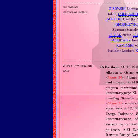
inni związani
GIZOWSKI
Edmun
szczegółami śmierci
Julian,
GOLĘDZINO
GÓRECKI
Józef (ks.
GRODKIEWIC
Zygmunt Stanisł
JANIAK
Stefan,
JA
JAŚKIEWICZ
Józe
KAMIŃSKI
Wa
Stanisław Lambert,
K
miejsca i wydarzenia
TA Hartheim
: Od 05.19
opisy
Alkoven w Górnej A
«
Aktion T4
», Niemcy
tlenku węgla. Do 24.
program rozszerzon
koncentracyjnego KL
i według Niemców „
«
Aktion T4
» w ramac
zagazowano
12,000
ok.
Uwaga: Podane w „
B
koncentracyjnego, g
znalazły się na lista
po drodze, z KL Dac
Instytutu Pamięci Nar