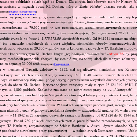
zucane po pobliskich polach bądź do Dunaju. Dla ukrycia ludobójczych mordów Niemcy fa
d te zapisane w księgach obozu KL Dachau, które w „
Białej Księdze
” ukazane zostały jako 
ięcej na:
ipn.gov.pl
,
pl.wikipedia.org
)
państwowy program eutanazyjny, systematycznego fizycznego mordu ludzi niedorozwiniętych ps
 neurologicznie — „
eliminacji życia niewartego życia
” (
„
Vernichtung von lebensunwertem L
niem.
941 zamordowano
70,000 osób, w tym pensjonariuszy szpitali psychiatrycznych w okup
ok.
ormaliści odnotowali wówczas, że
„
dokonanie dezynfekcji [
zagazowanie] 70,273 osób 
m.in.
i.e.
zczędziło żywność na kwotę 141,775,573.80 niemieckich marek
”. Od 04.1941 programem objęto
” (co oznaczało niezdolnych do pracy) więźniów niemieckich obozów koncentracyjnyc
mordowano wówczas
20,000 więźniów,
w komorach gazowych w TA Hartheim mordowan
ok.
m.in.
obozie koncentracyjnym KL Dachau. Innym „
regionalnym przedłużeniem
” «
Aktion T4
» był pro
emcy mordowali przewlekle chorych, by zwolnić miejsca w szpitalach dla rannych żołnierzy. 
o co najmniej 30,000 osób.
(więcej na:
pl.wikipedia.org
)
 w niemieckiej Bawarii, założony w 1933, stał się głównym niemieckim
Konzentr
niem.
a księży katolickich w czasie II wojny światowej: 09.11.1940 Reichsführer‐SS Heinrich Him
, w wyniku interwencji Watykanu, podjął decyzję o przeniesieniu wszystkich duchownych prze
jnych do obozu KL Dachau. Pierwsze większe transporty miały miejsce 08.12.1940. W KL D
w tym
1,800 polskich. Kapłanów zmuszano do niewolniczej pracy na
„
Plantagach
” 
ok.
tzw.
, zarządzanym przez ludobójcze SS ogrodzie ziołowym, składającym się z wielu szklarni, bu
 prowadzono eksperymenty z noymi lekami naturalnymi — przez wiele godzin, bez przerw, 
owali przy budowach,
krematorium. W barakach więziennych panował głód, szczególnie w l
m.in.
atem nieznośny upał. Więźniowie zapadali na choroby, w szczególności gruźlicę. Na wielu prz
ne
” — w 11.1942
20 kapłanów otrzymało zastrzyki z flegmony; od 07.1920 do 05.1944
1
ok.
ok.
rycznym. Ponad 750 polskich duchownych zostało przez Niemców zamordowanych, w tym
jnym TA Hartheim, zorganizowanym w Schloss Hartheim w Austrii. System obozów KL 
 podobozów niewolniczej pracy przymusowej — w południowych Niemczech i Austrii. Udok
 śmierci w obozie, tysiące zginęło bez śladu. W momencie oswobodzenia 29.04.1945 przez