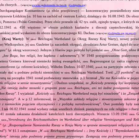
było chorych…
(więcej na:
www.kz-gedenkstaette-dachau.de
,
pl.wikipedia.org
)
urchgangslager Konstantinow (
obóz przejściowy) — koncentracyjny przesiedleńczy niem
pl.
ntynowie Łódzkim (
10 km na zachód od centrum Łodzi), działający do 16.08.1943. Do obo
ok.
, Pomorza i Polski Centralnej. Przez obóz przeszło ok 42 tys. osób, zginęło tysiące, z których 
‐12.1941
450 więziono w obozie polskich kapłanów z diecezji częstochowskiej, łód
ok.
znańskiej przed wysłaniem do obozu koncentracyjnego KL Dachau.
(więcej na:
pl.wikipedia.org
,
ipn.gov.pl
)
1 (Kraj Warty)
: W
Reichsgau Wartheland (
Okręg Rzeszy Kraj Warty), nowej prowin
niem.
pl.
j Wielkopolsce, jej
Gauleiter (
naczelnik okręgu), zbrodniarz Artur Greiser, dążył do ucz
niem.
pl.
rgau
” (
okręg wzorcowy). Jednym z filarów jego polityki był postulat
„
Ohne Gott, ohne Re
pl.
niem.
„
bez Boga, bez religii, bez kapłana i sakramentu
”). W 1940 przygotowaniem praktycznych
.
itera Greisera kierował niemiecki teolog ewangelicki,
Regierungsrat (
radca rządowy)
niem.
pl.
enreferent (
referent kościelny), Wilhelm Dudzus. 10.07.1940,
na partyjnym zebraniu 
pl.
prawd.
miały stać u podstaw polityki niemieckiej w
Reichsgau Wartheland. Treść „
13 punktów
” st
niem.
sztą na początku 1941 został pozbawiony stanowiska. p.1 brzmiał „
Nie ma Kościołów w pojęc
ązki religijne w sensie stowarzyszenia
”, i Dudzus uzupełniał, ze „
Kościoły przestają być korporac
„
Nie istnieją żadne stosunki z grupami poza
Reichsgau, ani też żadne powiązania natur
niem.
łem Rzeszy
”. I wyjaśniał: „
Kościoły
Reichsgau Wartheland mają być niezależne
” i że „
Związek
niem.
ozwiązany
”. A w p.12 informował, że „
Wszystkie zakłady religijne i stowarzyszenia zakonne 
e z niemieckim pojęciem obyczajności i z polityką narodowościową
”. Owe postulaty były na
I tak 06.02.1941 został wydany zakaz wszelkich zbiórek pieniężnych na cele religijne i char
41 została zakazana działalność katolickich kurii diecezjalnych. Wreszcie 13.09.1941
Ga
niem.
e
„
Verordnung des Reichsstatthalters im Wartheland über religiöse Vereinigungen und Reli
niem.
d
” (
„
Rozporządzenie Namiestnika Rzeszy w Kraju Warty w sprawie stowarzyszeń religijnych i
pl.
and
”). W §1.1 oznajmiano „
W
Reichsgau Wartheland
[trzy Kościoły i ] "Rzymskokatolic
niem.
[…]
Warty" istnieją jako podmioty prawne prawa prywatnego. Zastępują one podmioty prawne Ko