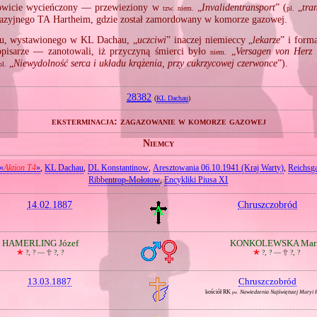
wicie wycieńczony — przewieziony w
„
Invalidentransport
” (
„
tra
tzw.
niem.
pl.
azyjnego TA Hartheim, gdzie został zamordowany w komorze gazowej.
u, wystawionego w KL Dachau, „
uczciwi
” inaczej niemieccy „
lekarze
” i form
opisarze — zanotowali, iż przyczyną śmierci było
„
Versagen von Herz 
niem.
„
Niewydolność serca i układu krążenia, przy cukrzycowej czerwonce
”).
pl.
28382
(
KL Dachau
)
eksterminacja: zagazowanie w komorze gazowej
Niemcy
«
Aktion T4
»
,
KL Dachau
,
DL Konstantinow
,
Aresztowania 06.10.1941 (Kraj Warty)
,
Reichsg
Ribbentrop‐Mołotow
,
Encykliki Piusa XI
14.02.1887
Chruszczobród
HAMERLING Józef
KONKOLEWSKA Mar
🞲
?, ? —
🕆
?, ?
🞲
?, ? —
🕆
?, ?
13.03.1887
Chruszczobród
kościół RK
Nawiedzenia Najświętszej Maryi
pw.