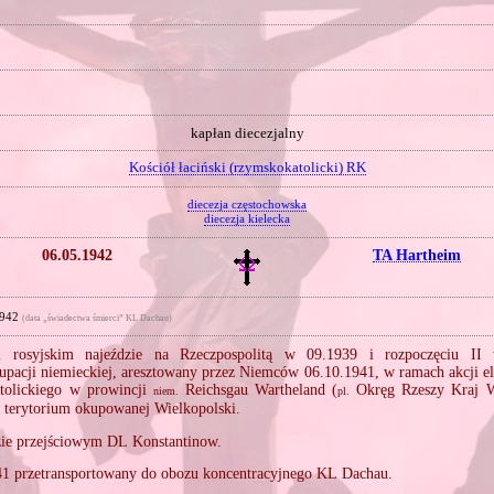
kapłan diecezjalny
Kościół łaciński (rzymskokatolicki) RK
diecezja częstochowska
diecezja kielecka
06.05.1942
TA Hartheim
1942
(data „świadectwa śmierci” KL Dachau)
 rosyjskim najeździe na Rzeczpospolitą w 09.1939 i rozpoczęciu II 
upacji niemieckiej, aresztowany przez Niemców 06.10.1941, w ramach akcji el
tolickiego w prowincji
Reichsgau Wartheland (
Okręg Rzeszy Kraj Wa
niem.
pl.
 terytorium okupowanej Wielkopolski.
ie przejściowym DL Konstantinow.
41 przetransportowany do obozu koncentracyjnego KL Dachau.