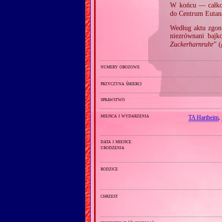
W końcu — całko
do Centrum Eutan
Według aktu zgon
niezrównani bajk
Zuckerharnruhr
” (
numery obozowe
przyczyna śmierci
sprawstwo
miejsca i wydarzenia
TA Hartheim
,
data i miejsce
urodzenia
rodzice
chrzest