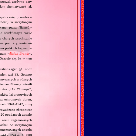
łszowali zarówno daty
daty alternatywne) jak
ychicznie, przewlekle
eben
”). W szczytowym
owanej przez Niemców
o oczekiwanym czasie
 chorych psychicznie
h — pod kryptonimem
o polskich kapłanów
gram «
Aktion Brandt
»,
Szacuje się, że w tym
ationslager (
obóz
pl.
mler, szef SS, Gestapo
trzymywanych w różnych
achau Niemcy więzili
—
„
Die Plantage
”,
niem.
dynków laboratoryjnych
bez ochronnych ubrań,
atach 1941‐1942, zimą
eprowadzano zbrodnicze
20 poddanych zostało
 wielu zagazowanych
Dachau w szczytowym
umentowanych zostało
 wojska USA
10,000
ok.