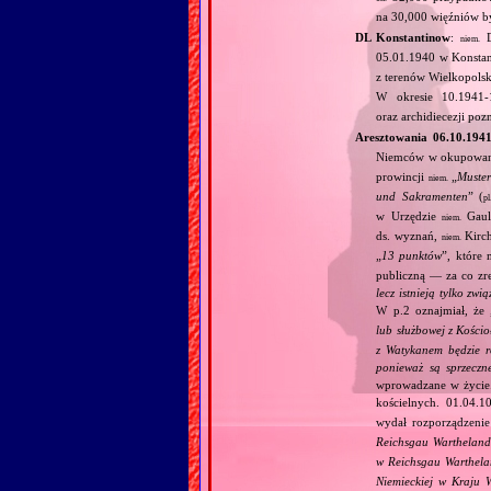
na 30,000 więźniów 
DL Konstantinow
:
D
niem.
05.01.1940 w Konsta
z terenów Wielkopolski
W okresie 10.1941
oraz archidiecezji po
Aresztowania 06.10.194
Niemców w okupowane
prowincji
„
Muste
niem.
und Sakramenten
” (
pl
w Urzędzie
Gaule
niem.
ds. wyznań,
Kirch
niem.
„
13 punktów
”, które 
publiczną — za co zre
lecz istnieją tylko zwi
W p.2 oznajmiał, że 
lub służbowej z Kościo
z Watykanem będzie r
ponieważ są sprzeczn
wprowadzane w życie. 
kościelnych. 01.04.10
wydał rozporządzeni
Reichsgau Warthelan
w Reichsgau Warthel
Niemieckiej w Kraju 