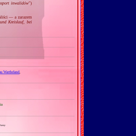
nsport inwalidów
”)
aliści — a zarazem
und Kreislauf, bei
au Wartheland
,
ia
 Panny