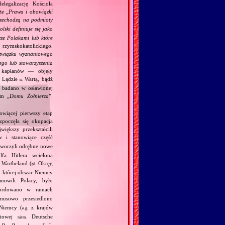
legalizację Kościoła
że „
Prawa i obowiązki
rzechodzą na podmioty
lski definiuje się jako
rze Polakami lub które
rzymskokatolickiego.
związku wyznaniowego
ego lub stowarzyszenia
h kapłanów — objęły
w Lądzie
Wartą, bądź
n.
 badano w osławionej
ym „
Domu Żołnierza
”.
owiącej pierwszy etap
zpoczęła się okupacja
iększy przekształcili
 i stanowiące część
utworzyli odrębne nowe
fa Hitlera wcielona
Wartheland (
Okręg
pl.
, której obszar Niemcy
owili Polacy, było
ordowano w ramach
usowo przesiedlono
Niemcy (
z krajów
e.g.
ściowej
Deutsche
niem.