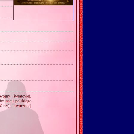
wojny światowej,
iminacji polskiego
rty), utworzonej