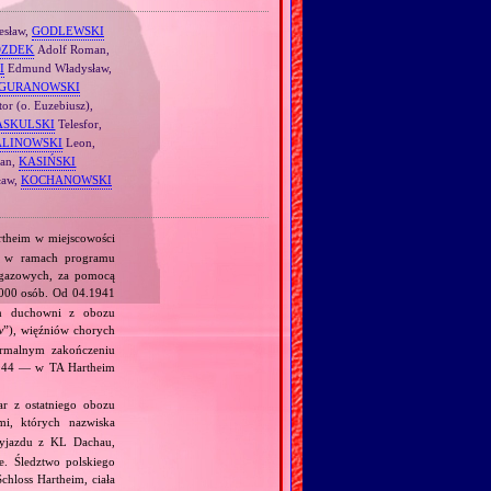
esław,
GODLEWSKI
OZDEK
Adolf Roman,
I
Edmund Władysław,
GURANOWSKI
or (o. Euzebiusz),
ASKULSKI
Telesfor,
ALINOWSKI
Leon,
fan,
KASIŃSKI
ław,
KOCHANOWSKI
rtheim w miejscowości
, w ramach programu
 gazowych, za pomocą
000 osób. Od 04.1941
am duchowni z obozu
w
”), więźniów chorych
ormalnym zakończeniu
.1944 — w TA Hartheim
r z ostatniego obozu
i, których nazwiska
yjazdu z KL Dachau,
. Śledztwo polskiego
chloss Hartheim, ciała