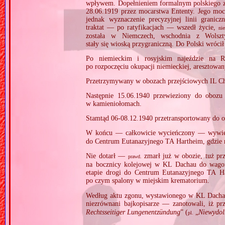
wpływem. Dopełnieniem formalnym polskiego z
28.06.1919 przez mocarstwa Ententy. Jego mocą
jednak wyznaczenie precyzyjnej linii granic
traktat — po ratyfikacjach — wszedł życie,
ni
została w Niemczech, wschodnia z Wolszty
stały się wioską przygraniczną. Do Polski wrócił
Po niemieckim i rosyjskim najeździe na R
po rozpoczęciu okupacji niemieckiej, aresztow
Przetrzymywany w obozach przejściowych IL C
Następnie 15.06.1940 przewieziony do obozu
w kamieniołomach.
Stamtąd 06‐08.12.1940 przetransportowany do 
W końcu — całkowicie wycieńczony — wywi
do Centrum Eutanazyjnego TA Hartheim, gdzie
Nie dotarł —
zmarł już w obozie, tuż p
prawd.
na bocznicy kolejowej w KL Dachau do wago
etapie drogi do Centrum Eutanazyjnego TA H
po czym spalony w miejskim krematorium.
Według aktu zgonu, wystawionego w KL Dacha
niezrównani bajkopisarze — zanotowali, iż pr
Rechtsseitiger Lungenentzündung
” (
„
Niewydol
pl.