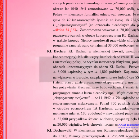
chorych psychicznie i neurologicznie — „
eliminacji życia 
okresie lat 1940‐1941 zamordowano
70,000 osób, w 
ok.
Polsce — niemieccy formaliści odnotowali wówczas, że
m
życia do 10 lat zaoszczędziło żywność na kwotę 141,775,
i „
niepełnosprawnych
” (co oznaczało niezdolnych do 
«
Aktion 14 f 13
». Zamordowano wówczas
20,000 więź
ok.
przetrzymywanych w obozie koncentracyjnym KL Dachau
w trakcie którego Niemcy mordowali przewlekle chorych, 
programie zamordowano co najmniej 30,000 osób.
(więcej na
KL Dachau
: KL Dachau w niemieckiej Bawarii, założo
koncentracyjny) KL dla księży katolickich w czasie II w
i niemieckiej policji, w wyniku interwencji Watykanu, p
obozach koncentracyjnych do obozu KL Dachau. Pierwsz
3,000 kapłanów, w tym
1,800 polskich. Kapłanów
ok.
ok.
największym w Europie, zarządzanym przez ludobójcze SS 
i ziemi ornej, gdzie prowadzono eksperymenty z noymi 
bez pożywienia. Pracowali przy budowach,
krematoriu
m.in.
przejmujące zimno a latem nieznośny upał. Więźniowie zap
„
eksperymenty medyczne
” — w 11.1942
20 kapłanów ot
ok.
eksperymentom malarycznym. Ponad 750 polskich duc
w ośrodku eutanacyjnym TA Hartheim, zorganizowany
momencie miał
100 podobozów niewolniczej pracy pr
ok.
32,000 przypadków śmierci w obozie, tysiące zginęł
ok.
na 30,000 więźniów było chorych…
(więcej na:
www.kz-gedenkstaet
KL Buchenwald
: W niemieckim
Konzentrationslager (
niem.
pl.
do 1945, Niemcy przetrzymywali
238,380 więźniów
ok.