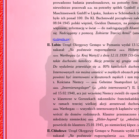
prowadzono badania pseudonaukowe, na potrzeby firm 
niewolniczo pracowali
na potrzeby spółek Gustloff z
m.in.
Maschinenwerk GmbH w Lipsku, Junkers w Schönebeck (sa
było ich ponad 100. Do KL Buchenwald początkowo nale
08.04.1945 polski więzień, Gwidon Damazyn, na potajem
więźniem, informację w świat — do nadciągających Alian
się. Nadciągamy z pomocą. Żołnierze Trzeciej Armii
” (am
pl.wikipedia.org
)
IL Lubin
: Urząd Okręgowy Gestapo w Poznaniu wydał 13.12
nakazał: „
Na podstawie rozporządzenia
Höherer
niem.
Warthegau (
Kraj Warty)] z dnia 12.11.1939 [SS‐Gr
niem.
pl.
także duchowni katoliccy. Akcję przeciw tej grupie os
Do wydalenia przewiduje się
80% katolickich duchown
ok.
Internowanych nie można umieścić w zwykłych obozach prz
powinni być internowani w klasztorach męskich i tam trz
Kościana Niemcy —
Geheime Staatspolizei (
k.
niem.
pl.
„
Internierungslager
” (
„
obóz internowania
”) IL 
niem.
pl.
od 15.02.1940, acz już wcześniej Niemcy zwieźli do opac
w klasztorze w Goruszkach zakonników franciszkańsk
w ramach trzeciej wielkiej akcji aresztowań ducho
Warthegau — wszystkich internowanych kapłanów wy
niem.
wrócić do domów rodzinnych. Klasztor przeznaczono n
młodzieży niemieckiej
„
Hitler‐Jugend
” (
„
młodzie
niem.
pl.
powrócili do klasztoru 25.01.1945, po niemieckiej klęsce.
(w
IL Chludowo
: Urząd Okręgowy Gestapo w Poznaniu wydał 13.
nakazał: „
Na podstawie rozporządzenia
Höherer
niem.