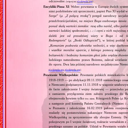
odczuwalne.
(więcej na:
pl.wikipedia.org
)
Encykliki Piusa XI
: Wobec powstania w Europie dwóch systemó
nimi podobieństw niż sprzeczności, papież Pius XI wydał 
Sorge
” (
„
Z palącą troską
”) potępił narodowy socjali
pl.
przedchrześcijańskimi, na miejsce Boga osobowego stawia 
ponad skalę wartości ziemskie: rasę albo naród, albo pańs
wartości ludzkiej społeczności,
i czyni z nich najwyższą 
[…]
daleki jest od prawdziwej wiary w Boga i od świ
Redemptoris
” (
„
Boski Odkupiciel
”), w której poddał k
pl.
„
Komunizm pozbawia człowieka wolności, a więc duchowej
i wszelkie moralne oparcie, z którego pomocą mogłaby 
bolszewicki i bezbożny komunizm głosi jako orędzie zbawie
ludzkiego naturalnemu prawu Bożemu, zalecał wcielanie 
do oporu. Dwa lata później narodowo socjalistyczne Niemc
pl.wikipedia.org
,
pl.wikipedia.org
)
Powstanie Wielkopolskie
: Powstanie polskich mieszkańców b
1918‐1919 — po abdykacji 09.11.1918 niemieckiego cesarz
a Niemcami podpisanym 11.11.1918 w wagonie sztabowym 
de facto zakończenie I wojny światowej — przeciwko pow
z zamiarem przyłączenia ziem zaboru pruskiego do Rz
obejmowała bowiem tylko
Königreich Polen (
Kró
tzw.
niem.
pl.
a następnie pod kontrolą Państw Centralnych (Niemiec i 
w Poznaniu i zakończone 16.02.1919 paktem rozejmo
znalazły się postanowienia nakazujące Niemcom zaprzes
Wielkopolską za sprzymierzone siły zbrojne Ententy. D
pokojowym po I wojnie światowej, traktacie wersalskim z
pruskiego uznano za polskie. Udział w Powstaniu wzięło