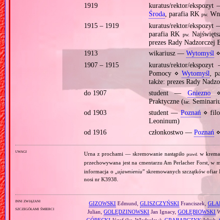
1919
kuratus/rektor/ekspozyt
Środa
, parafia RK
Wni
pw.
1915 – 1919
kuratus/rektor/ekspozyt
parafia RK
Najświęts
pw.
prezes Rady Nadzorczej
1913
wikariusz —
Wytomyśl
⋄
1907 – 1915
kuratus/rektor/ekspozy
Pomocy ⋄
Wytomyśl
, p
także: prezes Rady Nadz
do 1907
student —
Gniezno
⋄ 
Praktyczne (
Seminariu
łac.
od 1903
student —
Poznań
⋄ filo
Leoninum)
od 1916
członkostwo —
Poznań
⋄
uwagi
Urna z prochami — skremowanie nastąpiło
w krema
prawd.
przechowywana jest na cmentarzu Am Perlacher Forst, w
informacja o „
ujawnieniu
” skremowanych szczątków ofiar K
nosi nr K3938.
inni związani
GIZOWSKI
Edmund,
GLISZCZYŃSKI
Franciszek,
GŁA
szczegółami śmierci
Julian,
GOLĘDZINOWSKI
Jan Ignacy,
GOŁĘBIOWSKI
W
GÓRECKI
Józef (ks. Władysław),
GRABARCZYK
Jakub,