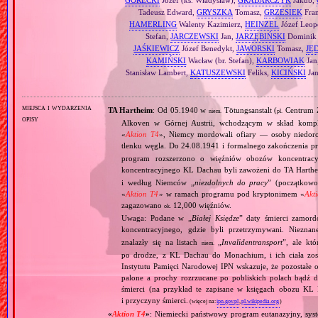
Tadeusz Edward,
GRYSZKA
Tomasz,
GRZESIEK
Fran
HAMERLING
Walenty Kazimierz,
HEINZEL
Józef Leop
Stefan,
JARCZEWSKI
Jan,
JARZĘBIŃSKI
Dominik 
JAŚKIEWICZ
Józef Benedykt,
JAWORSKI
Tomasz,
JĘ
KAMIŃSKI
Wacław (br. Stefan),
KARBOWIAK
Jan
Stanisław Lambert,
KATUSZEWSKI
Feliks,
KICIŃSKI
Ja
miejsca i wydarzenia
TA Hartheim
: Od 05.1940 w
Tötungsanstalt (
Centrum Z
niem.
pl.
opisy
Alkoven w Górnej Austrii, wchodzącym w skład komp
«
Aktion T4
», Niemcy mordowali ofiary — osoby niedor
tlenku węgla. Do 24.08.1941 i formalnego zakończenia p
program rozszerzono o więźniów obozów koncentracy
koncentracyjnego KL Dachau byli zawożeni do TA Hart
i według Niemców „
niezdolnych do pracy
” (początkowo
«
Aktion T4
» w ramach programu pod kryptonimem «
Akt
zagazowano
12,000 więźniów.
ok.
Uwaga: Podane w „
Białej Księdze
” daty śmierci zamord
koncentracyjnego, gdzie byli przetrzymywani. Niezn
znalazły się na listach
„
Invalidentransport
”, ale kt
niem.
po drodze, z KL Dachau do Monachium, i ich ciała zos
Instytutu Pamięci Narodowej IPN wskazuje, że pozostałe 
palone a prochy rozrzucane po pobliskich polach bądź 
śmierci (na przykład te zapisane w księgach obozu KL
i przyczyny śmierci.
(więcej na:
ipn.gov.pl
,
pl.wikipedia.org
)
«
Aktion T4
»
: Niemiecki państwowy program eutanazyjny, syst