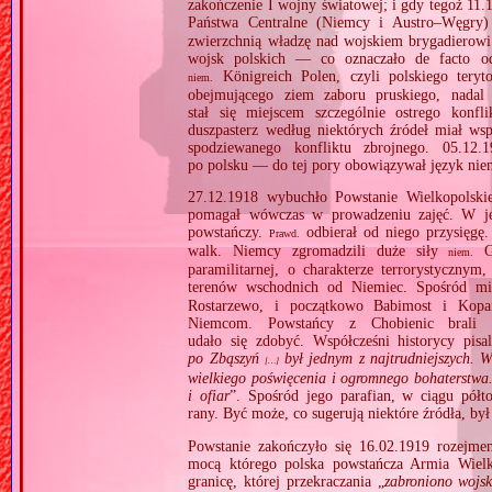
zakończenie I wojny światowej; i gdy tegoż 11.
Państwa Centralne (Niemcy i Austro–Węgry
zwierzchnią władzę nad wojskiem brygadierow
wojsk polskich — co oznaczało de facto odr
Königreich Polen, czyli polskiego teryt
niem.
obejmującego ziem zaboru pruskiego, nadal 
stał się miejscem szczególnie ostrego konfl
duszpasterz według niektórych źródeł miał wsp
spodziewanego konfliktu zbrojnego. 05.12.
po polsku — do tej pory obowiązywał język nie
27.12.1918 wybuchło Powstanie Wielkopolskie
pomagał wówczas w prowadzeniu zajęć. W jeg
powstańczy.
odbierał od niego przysięgę.
Prawd.
walk. Niemcy zgromadzili duże siły
Gr
niem.
paramilitarnej, o charakterze terrorystycznym,
terenów wschodnich od Niemiec. Spośród m
Rostarzewo, i początkowo Babimost i Kopan
Niemcom. Powstańcy z Chobienic brali 
udało się zdobyć. Współcześni historycy pisal
po Zbąszyń
był jednym z najtrudniejszych. 
[…]
wielkiego poświęcenia i ogromnego bohaterstwa.
i ofiar
”. Spośród jego parafian, w ciągu półto
rany. Być może, co sugerują niektóre źródła, b
Powstanie zakończyło się 16.02.1919 rozejm
mocą którego polska powstańcza Armia Wielk
granicę, której przekraczania „
zabroniono wojs