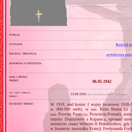
funkcja
wyznanie
Kościół ł
diecezja / prowincja
archidiecezja gnie
honorowe wyróżnienia
data i miejsce
śmierci
06.05.1942
alt. daty i miejsca
13.06.1942
(data „świadectwa śmierci” KL Dachau)
śmierci
szczegóły śmierci
W 1918, pod koniec I wojny światowej 1918‐19
800‐900 osób), w
Kreis Bomst (
p
ok.
niem.
pl.
Provinz Posen (
Prowincja Poznań), mnie
niem.
pl.
między Zbąszyniem a Kopanicą, opisanej szere
niemiecki cesarz Wilhelm II Hohenzollern; gdy
w kwaterze marszałka Francji Ferdynanda Focha