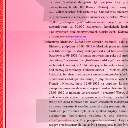
Sonderfahndungsliste (
Specjalne listy po
tzw.
niem.
pl.
niebezpiecznych dla III Rzeszy. Później realizowan
Volksdeutscher Selbstschutz (
Samoobrona etniczny
niem.
pl.
przedstawiciele mniejszości niemieckiej w Polsce. Wed
i.e.
88,000 „
niebezpiecznych
” Polaków — acz danych tych nie 
zamordowano
50,000 nauczycieli, katolickich kapł
ok.
i politycznych oraz emerytowanych wojskowych. Kolejny
procent.
(więcej na:
pl.wikipedia.org
)
Ribbentrop‐Mołotow
: Ludobójczy rosyjsko‐niemiecki pakt 
Hitlerem, podpisany 23.08.1939 w Moskwie przez minist
von Ribbentropa — który sankcjonował i był bezpośrednią
światowej w 09.1939. W sensie politycznym pakt był prób
„
handlową
” wymianą
„
Królestwa Polskiego
”, wchodzą
tzw.
zachodnią Ukrainę), w 1914 należącą do Imperium Austro‐W
pod nazwą Generalnego Gubernatorstwa — Niemcy. Wybuc
ludzkości, bo dwie ateistyczne i antychrześcijańskie id
przykazanie Dekalogu: Nie zabijaj!
” (abp Stanisław Gądeck
Francji i Niemiec, które 12.09.1939 na wspólnej konfe
i niepodejmowaniu działań zbrojnych wobec Niemiec (c
28.09.1939 w traktacie „
o granicach i przyjaźni Niemcy‐
podzielenie się strefami wpływów w środkowej i wschodni
strony nie będą tolerować na swych terytoriach jakiejkolwi
na swych terytoriach wszelkie zaczątki takiej propagandy
Skutkiem porozumień była seria spotkań między ludob
dyskutowano koordynację wysiłków w celu ekstermi
«
Intelligenzaktion
», w Rosji przyjęła formę zbrodni katyńs
tysięcy przedstawianych kapłanów, i dziesiątków milionów z