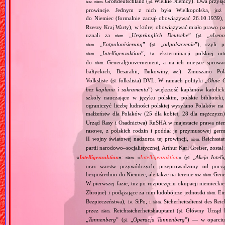
Großdeutschland (
Wielkie Niemcy). Dwa przyłącz
tzw.
niem.
pl.
prowincje. Jednym z nich była Wielkopolska, już 
do Niemiec (formalnie zaczął obowiązywać 26.10.1939),
Rzeszy Kraj Warty), w której obowiązywać miało prawo pa
uznali za
„
Ursprünglich Deutsche
” (
„
rdzenn
niem.
pl.
„
Entpolonisierung
” (
„
odpolszczenie
”), czyli 
niem.
pl.
„
Intelligenzaktion
”,
eksterminacji polskiej in
niem.
i.e.
do
Generalgouvernement, a na ich miejsce sprow
niem.
bałtyckich, Besarabii, Bukowiny
). Zmuszano Pol
, etc.
Volksliste (
folkslista) DVL. W ramach polityki „
Ohne G
pl.
bez kapłana i sakramentu
”) większość kapłanów katolic
szkoły nauczające w języku polskim, polskie biblioteki
ograniczyć liczbę ludności polskiej wysyłano Polaków 
małżeństw dla Polaków (25 dla kobiet, 28 dla mężczyzn
Urząd Rasy i Osadnictwa) RuSHA w majestacie prawa niemie
rasowe, z polskich rodzin i poddał je przymusowej germ
II wojny światowej nadzorca tej prowincji,
Reichsstatt
niem.
partii narodowo–socjalistycznej, Arthur Karl Greiser, został 
«
Intelligenzaktion
»
:
«
Intelligenzaktion
» (
„
Akcja Inteli
niem.
pl.
oraz warstw przywódczych, przeprowadzony od począ
bezpośrednio do Niemiec, ale także na terenie
Gene
tzw.
niem.
W pierwszej fazie, tuż po rozpoczęciu okupacji niemiecki
Zbrojne) i podążające za nim ludobójcze jednostki
Ein
niem.
Bezpieczeństwa),
SiPo, i
Sicherheitsdienst des Reic
i.e.
niem.
przez
Reichssicherheitshauptamt (
Główny Urząd B
niem.
pl.
„
Tannenberg
” (
„
Operacja Tannenberg
”) — w oparciu 
pl.