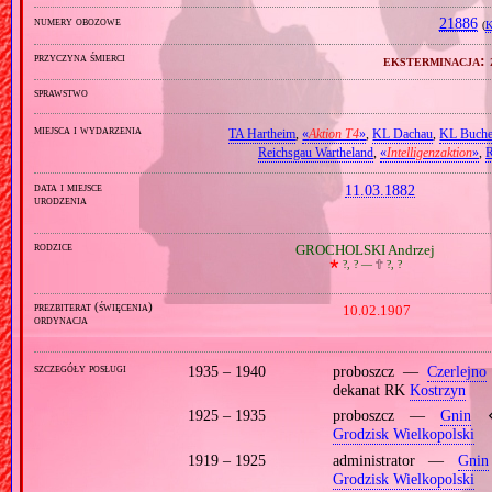
numery obozowe
21886
(
K
przyczyna śmierci
eksterminacja:
sprawstwo
miejsca i wydarzenia
TA Hartheim
,
«
Aktion T4
»
,
KL Dachau
,
KL Buch
Reichsgau Wartheland
,
«
Intelligenzaktion
»
,
R
data i miejsce
11.03.1882
urodzenia
rodzice
GROCHOLSKI Andrzej
🞲
?, ? —
🕆
?, ?
prezbiterat (święcenia)
10.02.1907
ordynacja
szczegóły posługi
1935 – 1940
proboszcz —
Czerlejno
dekanat RK
Kostrzyn
1925 – 1935
proboszcz —
Gnin
⋄
Grodzisk Wielkopolski
1919 – 1925
administrator —
Gnin
Grodzisk Wielkopolski