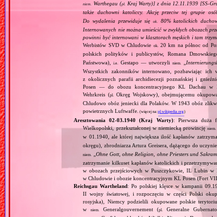
Warthegau (
Kraj Warty)] z dnia 12.11.1939 [SS‐Gr
niem.
pl.
także duchowni katoliccy. Akcję przeciw tej grupie os
Do wydalenia przewiduje się
80% katolickich duchown
ok.
Internowanych nie można umieścić w zwykłych obozach prz
powinni być internowani w klasztorach męskich i tam trzy
Werbistów SVD w Chludowie
20 km na północ od Poz
ok.
polskich polityków i publicystów, Romana Dmowsk
Państwowa),
Gestapo — utworzyli
„
Internierungs
i.e.
niem.
Wszystkich zakonników internowano, pozbawiając ich 
z okolicznych parafii archidiecezji poznańskiej i gni
Posen — do obozu koncentracyjnego KL Dachau w Baw
Wehrkreis (
Okręg Wojskowy), obejmującemu okupowa
pl.
Chludowo obóz jeniecki dla Polaków. W 1943 obóz zlikw
powietrznych Luftwaffe.
(więcej na:
pl.wikipedia.org
)
Aresztowania 02‐03.1940 (Kraj Warty)
: Pierwsza duża 
Wielkopolski, przekształconej w niemiecką prowincję
niem.
w 01.1940, ale której największa ilość kapłanów zatrzym
okręgu), zbrodniarza Artura Greisera, dążącego do uczyni
„
Ohne Gott, ohne Religion, ohne Priesters und Sakra
niem.
zatrzymanie kilkuset kapłanów katolickich i przetrzymy
w obozach przejściowych w Puszczykowie, IL Lubin w
w Chludowie i obozie koncentracyjnym KL Posen (Fort VI
Reichsgau Wartheland
: Po polskiej klęsce w kampanii 09.1
II wojny światowej, i rozpoczęciu w części Polski okupa
rosyjska), Niemcy podzielili okupowane polskie terytori
w
Generalgouvernement (
Generalne Gubernato
niem.
pl.