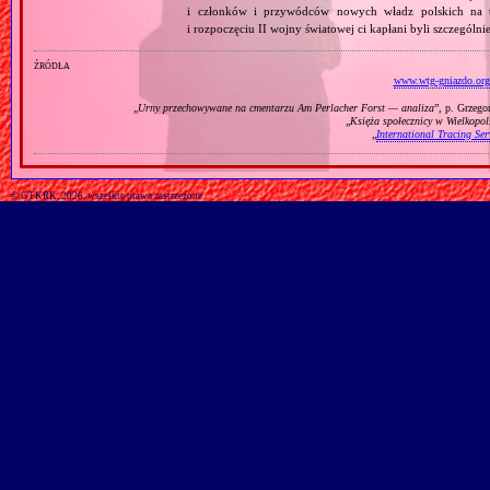
i członków i przywódców nowych władz polskich na t
i rozpoczęciu II wojny światowej ci kapłani byli szczegól
źródła
www.wtg-gniazdo.org
„
Urny przechowywane na cmentarzu Am Perlacher Forst — analiza
”, p. Grzeg
„
Księża społecznicy w Wielkopol
„
International Tracing Ser
© GTKRK, 2026, wszelkie prawa zastrzeżone