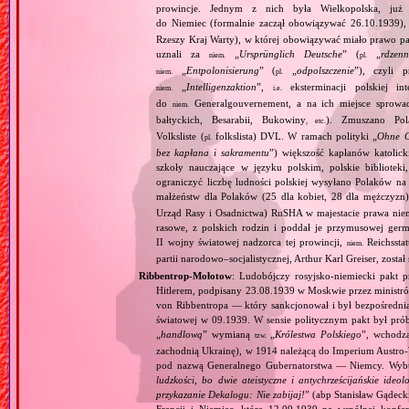
prowincje. Jednym z nich była Wielkopolska, już 
do Niemiec (formalnie zaczął obowiązywać 26.10.1939),
Rzeszy Kraj Warty), w której obowiązywać miało prawo pa
uznali za
„
Ursprünglich Deutsche
” (
„
rdzenn
niem.
pl.
„
Entpolonisierung
” (
„
odpolszczenie
”), czyli 
niem.
pl.
„
Intelligenzaktion
”,
eksterminacji polskiej in
niem.
i.e.
do
Generalgouvernement, a na ich miejsce sprow
niem.
bałtyckich, Besarabii, Bukowiny
). Zmuszano Pol
, etc.
Volksliste (
folkslista) DVL. W ramach polityki „
Ohne G
pl.
bez kapłana i sakramentu
”) większość kapłanów katolic
szkoły nauczające w języku polskim, polskie biblioteki
ograniczyć liczbę ludności polskiej wysyłano Polaków 
małżeństw dla Polaków (25 dla kobiet, 28 dla mężczyzn
Urząd Rasy i Osadnictwa) RuSHA w majestacie prawa niemie
rasowe, z polskich rodzin i poddał je przymusowej germ
II wojny światowej nadzorca tej prowincji,
Reichsstatt
niem.
partii narodowo–socjalistycznej, Arthur Karl Greiser, został 
Ribbentrop‐Mołotow
: Ludobójczy rosyjsko‐niemiecki pakt 
Hitlerem, podpisany 23.08.1939 w Moskwie przez minist
von Ribbentropa — który sankcjonował i był bezpośrednią
światowej w 09.1939. W sensie politycznym pakt był prób
„
handlową
” wymianą
„
Królestwa Polskiego
”, wchodzą
tzw.
zachodnią Ukrainę), w 1914 należącą do Imperium Austro‐W
pod nazwą Generalnego Gubernatorstwa — Niemcy. Wybuc
ludzkości, bo dwie ateistyczne i antychrześcijańskie id
przykazanie Dekalogu: Nie zabijaj!
” (abp Stanisław Gądeck