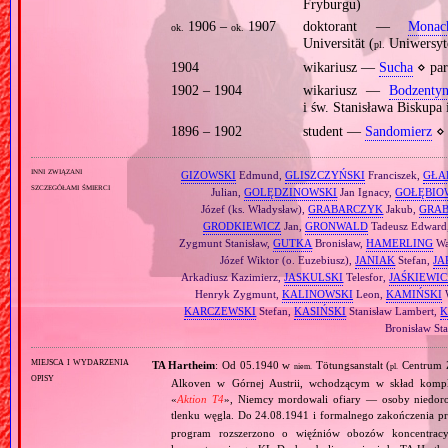
Fryburgu)
1906 –
1907
doktorant —
Monac
ok.
ok.
Universität (
Uniwersyt
pl.
1904
wikariusz —
Sucha
⋄ par
1902 – 1904
wikariusz —
Bodzenty
i św. Stanisława Biskup
1896 – 1902
student —
Sandomierz
⋄ 
inni związani
GIZOWSKI
Edmund,
GLISZCZYŃSKI
Franciszek,
GŁA
szczegółami śmierci
Julian,
GOLĘDZINOWSKI
Jan Ignacy,
GOŁĘBIO
Józef (ks. Władysław),
GRABARCZYK
Jakub,
GRA
GRODKIEWICZ
Jan,
GRONWALD
Tadeusz Edward
Zygmunt Stanisław,
GUTKA
Bronisław,
HAMERLING
Wa
Józef Wiktor (o. Euzebiusz),
JANIAK
Stefan,
JA
Arkadiusz Kazimierz,
JASKULSKI
Telesfor,
JAŚKIEWIC
Henryk Zygmunt,
KALINOWSKI
Leon,
KAMIŃSKI
W
KARCZEWSKI
Stefan,
KASIŃSKI
Stanisław Lambert,
K
Bronisław Sta
miejsca i wydarzenia
TA Hartheim
: Od 05.1940 w
Tötungsanstalt (
Centrum Z
niem.
pl.
opisy
Alkoven w Górnej Austrii, wchodzącym w skład komp
«
Aktion T4
», Niemcy mordowali ofiary — osoby niedor
tlenku węgla. Do 24.08.1941 i formalnego zakończenia p
program rozszerzono o więźniów obozów koncentracy