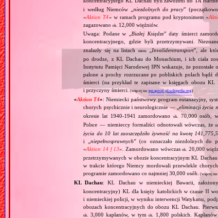
koncentracyjnego KL Dachau byli zawożeni do TA Hart
i według Niemców „
niezdolnych do pracy
” (początkowo
«
Aktion T4
» w ramach programu pod kryptonimem «
Akt
zagazowano
12,000 więźniów.
ok.
Uwaga: Podane w „
Białej Księdze
” daty śmierci zamord
koncentracyjnego, gdzie byli przetrzymywani. Niezn
znalazły się na listach
„
Invalidentransport
”, ale kt
niem.
po drodze, z KL Dachau do Monachium, i ich ciała zos
Instytutu Pamięci Narodowej IPN wskazuje, że pozostałe 
palone a prochy rozrzucane po pobliskich polach bądź 
śmierci (na przykład te zapisane w księgach obozu KL
i przyczyny śmierci.
(więcej na:
ipn.gov.pl
,
pl.wikipedia.org
)
«
Aktion T4
»
: Niemiecki państwowy program eutanazyjny, syst
chorych psychicznie i neurologicznie — „
eliminacji życia 
okresie lat 1940‐1941 zamordowano
70,000 osób, w 
ok.
Polsce — niemieccy formaliści odnotowali wówczas, że
m
życia do 10 lat zaoszczędziło żywność na kwotę 141,775,
i „
niepełnosprawnych
” (co oznaczało niezdolnych do 
«
Aktion 14 f 13
». Zamordowano wówczas
20,000 więź
ok.
przetrzymywanych w obozie koncentracyjnym KL Dachau
w trakcie którego Niemcy mordowali przewlekle chorych, 
programie zamordowano co najmniej 30,000 osób.
(więcej na
KL Dachau
: KL Dachau w niemieckiej Bawarii, założo
koncentracyjny) KL dla księży katolickich w czasie II w
i niemieckiej policji, w wyniku interwencji Watykanu, p
obozach koncentracyjnych do obozu KL Dachau. Pierwsz
3,000 kapłanów, w tym
1,800 polskich. Kapłanów
ok.
ok.