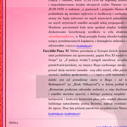
Francji i Niemiec, które 12.09.1939 na wspólnej konfe
i niepodejmowaniu działań zbrojnych wobec Niemiec (c
28.09.1939 w traktacie „
o granicach i przyjaźni Niemcy‐
podzielenie się strefami wpływów w środkowej i wschodni
strony nie będą tolerować na swych terytoriach jakiejkolwi
na swych terytoriach wszelkie zaczątki takiej propagandy
Skutkiem porozumień była seria spotkań między ludob
dyskutowano koordynację wysiłków w celu ekstermi
«
Intelligenzaktion
», w Rosji przyjęła formę zbrodni katyńs
tysięcy przedstawianych kapłanów, i dziesiątków milionów z
odczuwalne.
(więcej na:
pl.wikipedia.org
)
Encykliki Piusa XI
: Wobec powstania w Europie dwóch systemó
nimi podobieństw niż sprzeczności, papież Pius XI wydał 
Sorge
” (
„
Z palącą troską
”) potępił narodowy socjali
pl.
przedchrześcijańskimi, na miejsce Boga osobowego stawia 
ponad skalę wartości ziemskie: rasę albo naród, albo pańs
wartości ludzkiej społeczności,
i czyni z nich najwyższą 
[…]
daleki jest od prawdziwej wiary w Boga i od świ
Redemptoris
” (
„
Boski Odkupiciel
”), w której poddał k
pl.
„
Komunizm pozbawia człowieka wolności, a więc duchowej
i wszelkie moralne oparcie, z którego pomocą mogłaby 
bolszewicki i bezbożny komunizm głosi jako orędzie zbawie
ludzkiego naturalnemu prawu Bożemu, zalecał wcielanie 
do oporu. Dwa lata później narodowo socjalistyczne Niemc
pl.wikipedia.org
,
pl.wikipedia.org
)
źródła
www.hdbg.de
,
www.niedzie