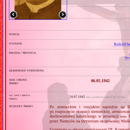
funkcja
wyznanie
Kościół ł
diecezja / prowincja
die
akademickie wyróżnienia
data i miejsce
06.05.1942
śmierci
alt. daty i miejsca
24.07.1942
(data „świadectwa śmierci” KL Dachau)
śmierci
szczegóły śmierci
Po niemieckim i rosyjskim najeździe na R
po rozpoczęciu okupacji niemieckiej, aresztowa
duchowieństwa katolickiego w prowincji
R
niem.
przez Niemców na terytorium okupowanej Wielk
Uwięziony w obozie przejściowym DL Konstant