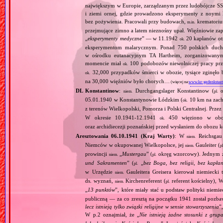
największym w Europie, zarządzanym przez ludobójcze SS 
i ziemi ornej, gdzie prowadzono eksperymenty z noymi 
bez pożywienia. Pracowali przy budowach,
krematoriu
m.in.
przejmujące zimno a latem nieznośny upał. Więźniowie zap
„
eksperymenty medyczne
” — w 11.1942
20 kapłanów ot
ok.
eksperymentom malarycznym. Ponad 750 polskich duc
w ośrodku eutanacyjnym TA Hartheim, zorganizowany
momencie miał
100 podobozów niewolniczej pracy pr
ok.
32,000 przypadków śmierci w obozie, tysiące zginęł
ok.
na 30,000 więźniów było chorych…
(więcej na:
www.kz-gedenkstaet
DL Konstantinow
:
Durchgangslager Konstantinow (
o
niem.
pl.
05.01.1940 w Konstantynowie Łódzkim (
10 km na zach
ok.
z terenów Wielkopolski, Pomorza i Polski Centralnej. Przez
W okresie 10.1941‐12.1941
450 więziono w obozie
ok.
oraz archidiecezji poznańskiej przed wysłaniem do obozu
Aresztowania 06.10.1941 (Kraj Warty)
: W
Reichsgau 
niem.
Niemców w okupowanej Wielkopolsce, jej
Gauleiter (
niem.
pl
prowincji
„
Mustergau
” (
okręg wzorcowy). Jednym z f
niem.
pl.
und Sakramenten
” (
„
bez Boga, bez religii, bez kapła
pl.
w Urzędzie
Gauleitera Greisera kierował niemiecki 
niem.
ds. wyznań,
Kirchenreferent (
referent kościelny), 
niem.
pl.
„
13 punktów
”, które miały stać u podstaw polityki niemi
publiczną — za co zresztą na początku 1941 został pozba
lecz istnieją tylko związki religijne w sensie stowarzyszenia
”
W p.2 oznajmiał, że „
Nie istnieją żadne stosunki z gru