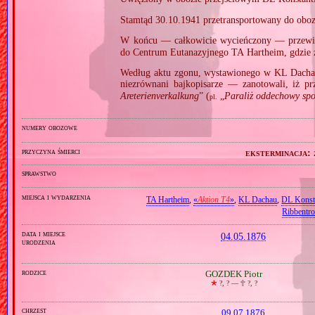
Stamtąd 30.10.1941 przetransportowany do obo
W końcu — całkowicie wycieńczony — przew
do Centrum Eutanazyjnego TA Hartheim, gdzie
Według aktu zgonu, wystawionego w KL Dacha
niezrównani bajkopisarze — zanotowali, iż p
Areterienverkalkung
” (
„
Paraliż oddechowy sp
pl.
numery obozowe
przyczyna śmierci
eksterminacja:
sprawstwo
miejsca i wydarzenia
TA Hartheim
,
«
Aktion T4
»
,
KL Dachau
,
DL Konst
Ribbentr
data i miejsce
04.05.1876
urodzenia
rodzice
GOZDEK Piotr
🞲
?, ? —
🕆
?, ?
chrzest
09.07.1876