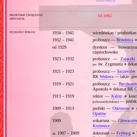
prezbiterat (święcenia)
03.1902
ordynacja
szczegóły posługi
1934 – 1941
wicedziekan / prodziek
1932 – 1941
proboszcz —
Brzeźnica
⋄
od 1929
dyrektor — Stowarzys
częstochowska
1923 – 1932
proboszcz —
Zajączki
św. Zygmunta ⋄ deka
pw.
1921 – 1923
proboszcz —
Szczerców
RK
Widawa
— także: pre
1919 – 1921
proboszcz —
Bęczkowi
Apostoła ⋄ dekanat RK
G
1913 – 1919
rektor —
Kalisz
⋄ kośc
— prefekt
pobernardyńskim)
1909 – 1913
prefekt —
Ostrowiec
⋄ s
Opatów
1909
wikariusz —
Głowaczó
Kozienice
1907 – 1909
doktorant —
Fryburg
⋄ W
ok.