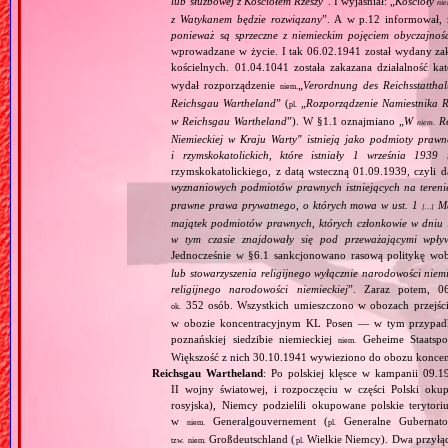
lub służbowej z Kościołem Rzeszy
”. I wyjaśniał: „
Kościoły
ni
z Watykanem będzie rozwiązany
”. A w p.12 informował, 
ponieważ są sprzeczne z niemieckim pojęciem obyczajnoś
wprowadzane w życie. I tak 06.02.1941 został wydany zaka
kościelnych. 01.04.1041 została zakazana działalność ka
wydał rozporządzenie
„
Verordnung des Reichsstatthal
niem.
Reichsgau Wartheland
” (
„
Rozporządzenie Namiestnika R
pl.
w Reichsgau Wartheland
”). W §1.1 oznajmiano „
W
Re
niem.
Niemieckiej w Kraju Warty" istnieją jako podmioty pra
i rzymskokatolickich, które istniały 1 września 1939
rzymskokatolickiego, z datą wsteczną 01.09.1939, czyli d
wyznaniowych podmiotów prawnych istniejących na teren
prawne prawa prywatnego, o których mowa w ust. 1
Maj
[…]
majątek podmiotów prawnych, których członkowie w dniu 1
w tym czasie znajdowały się pod przeważającymi wpły
Jednocześnie w §6.1 sankcjonowano rasową politykę wob
lub stowarzyszenia religijnego wyłącznie narodowości nie
religijnego narodowości niemieckiej
”. Zaraz potem, 06
352 osób. Wszystkich umieszczono w obozach przejś
ok.
w obozie koncentracyjnym KL Posen — w tym przypadku
poznańskiej siedzibie niemieckiej
Geheime Staatspol
niem.
Większość z nich 30.10.1941 wywieziono do obozu konce
Reichsgau Wartheland
: Po polskiej klęsce w kampanii 09.1
II wojny światowej, i rozpoczęciu w części Polski okupa
rosyjska), Niemcy podzielili okupowane polskie terytori
w
Generalgouvernement (
Generalne Gubernato
niem.
pl.
Großdeutschland (
Wielkie Niemcy). Dwa przyłącz
tzw.
niem.
pl.