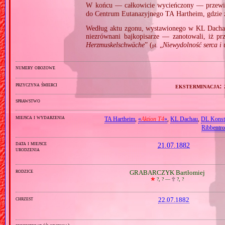
W końcu — całkowicie wycieńczony — przew
do Centrum Eutanazyjnego TA Hartheim, gdzie
Według aktu zgonu, wystawionego w KL Dacha
niezrównani bajkopisarze — zanotowali, iż pr
Herzmuskelschwäche
” (
„
Niewydolność serca i 
pl.
numery obozowe
przyczyna śmierci
eksterminacja:
sprawstwo
miejsca i wydarzenia
TA Hartheim
,
«
Aktion T4
»
,
KL Dachau
,
DL Konst
Ribbentr
data i miejsce
21.07.1882
urodzenia
rodzice
GRABARCZYK Bartłomiej
🞲
?, ? —
🕆
?, ?
chrzest
22.07.1882