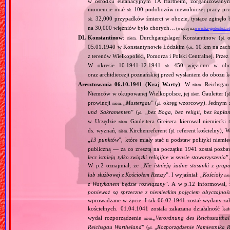
w ośrodku eutanacyjnym TA Hartheim, zorganizowany
momencie miał
100 podobozów niewolniczej pracy pr
ok.
32,000 przypadków śmierci w obozie, tysiące zginęł
ok.
na 30,000 więźniów było chorych…
(więcej na:
www.kz-gedenkstaet
DL Konstantinow
:
Durchgangslager Konstantinow (
o
niem.
pl.
05.01.1940 w Konstantynowie Łódzkim (
10 km na zach
ok.
z terenów Wielkopolski, Pomorza i Polski Centralnej. Przez
W okresie 10.1941‐12.1941
450 więziono w obozie
ok.
oraz archidiecezji poznańskiej przed wysłaniem do obozu
Aresztowania 06.10.1941 (Kraj Warty)
: W
Reichsgau 
niem.
Niemców w okupowanej Wielkopolsce, jej
Gauleiter (
niem.
pl
prowincji
„
Mustergau
” (
okręg wzorcowy). Jednym z f
niem.
pl.
und Sakramenten
” (
„
bez Boga, bez religii, bez kapła
pl.
w Urzędzie
Gauleitera Greisera kierował niemiecki 
niem.
ds. wyznań,
Kirchenreferent (
referent kościelny), 
niem.
pl.
„
13 punktów
”, które miały stać u podstaw polityki niemi
publiczną — za co zresztą na początku 1941 został pozba
lecz istnieją tylko związki religijne w sensie stowarzyszenia
”
W p.2 oznajmiał, że „
Nie istnieją żadne stosunki z gru
lub służbowej z Kościołem Rzeszy
”. I wyjaśniał: „
Kościoły
ni
z Watykanem będzie rozwiązany
”. A w p.12 informował, 
ponieważ są sprzeczne z niemieckim pojęciem obyczajnoś
wprowadzane w życie. I tak 06.02.1941 został wydany zaka
kościelnych. 01.04.1041 została zakazana działalność ka
wydał rozporządzenie
„
Verordnung des Reichsstatthal
niem.
Reichsgau Wartheland
” (
„
Rozporządzenie Namiestnika R
pl.