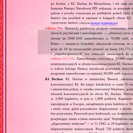
po drodze, z KL Dachau do Monachium, i ich ciała zos
Instytutu Pamięci Narodowej IPN wskazuje, że pozostałe 
palone a prochy rozrzucane po pobliskich polach bądź 
śmierci (na przykład te zapisane w księgach obozu KL
i przyczyny śmierci.
(więcej na:
ipn.gov.pl
,
pl.wikipedia.org
)
«
Aktion T4
»
: Niemiecki państwowy program eutanazyjny, syst
chorych psychicznie i neurologicznie — „
eliminacji życia 
okresie lat 1940‐1941 zamordowano
70,000 osób, w 
ok.
Polsce — niemieccy formaliści odnotowali wówczas, że
m
życia do 10 lat zaoszczędziło żywność na kwotę 141,775,
i „
niepełnosprawnych
” (co oznaczało niezdolnych do 
«
Aktion 14 f 13
». Zamordowano wówczas
20,000 więź
ok.
przetrzymywanych w obozie koncentracyjnym KL Dachau
w trakcie którego Niemcy mordowali przewlekle chorych, 
programie zamordowano co najmniej 30,000 osób.
(więcej na
KL Dachau
: KL Dachau w niemieckiej Bawarii, założo
koncentracyjny) KL dla księży katolickich w czasie II w
i niemieckiej policji, w wyniku interwencji Watykanu, p
obozach koncentracyjnych do obozu KL Dachau. Pierwsz
3,000 kapłanów, w tym
1,800 polskich. Kapłanów
ok.
ok.
największym w Europie, zarządzanym przez ludobójcze SS 
i ziemi ornej, gdzie prowadzono eksperymenty z noymi 
bez pożywienia. Pracowali przy budowach,
krematoriu
m.in.
przejmujące zimno a latem nieznośny upał. Więźniowie zap
„
eksperymenty medyczne
” — w 11.1942
20 kapłanów ot
ok.
eksperymentom malarycznym. Ponad 750 polskich duc