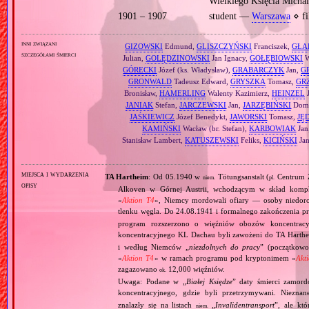
Wielkiego Księcia Michai
1901 – 1907
student —
Warszawa
⋄ fi
inni związani
GIZOWSKI
Edmund,
GLISZCZYŃSKI
Franciszek,
GŁA
szczegółami śmierci
Julian,
GOLĘDZINOWSKI
Jan Ignacy,
GOŁĘBIOWSKI
W
GÓRECKI
Józef (ks. Władysław),
GRABARCZYK
Jan,
G
GRONWALD
Tadeusz Edward,
GRYSZKA
Tomasz,
GR
Bronisław,
HAMERLING
Walenty Kazimierz,
HEINZEL
J
JANIAK
Stefan,
JARCZEWSKI
Jan,
JARZĘBIŃSKI
Domi
JAŚKIEWICZ
Józef Benedykt,
JAWORSKI
Tomasz,
JĘ
KAMIŃSKI
Wacław (br. Stefan),
KARBOWIAK
Jan
Stanisław Lambert,
KATUSZEWSKI
Feliks,
KICIŃSKI
Ja
miejsca i wydarzenia
TA Hartheim
: Od 05.1940 w
Tötungsanstalt (
Centrum Z
niem.
pl.
opisy
Alkoven w Górnej Austrii, wchodzącym w skład komp
«
Aktion T4
», Niemcy mordowali ofiary — osoby niedor
tlenku węgla. Do 24.08.1941 i formalnego zakończenia p
program rozszerzono o więźniów obozów koncentracy
koncentracyjnego KL Dachau byli zawożeni do TA Hart
i według Niemców „
niezdolnych do pracy
” (początkowo
«
Aktion T4
» w ramach programu pod kryptonimem «
Akt
zagazowano
12,000 więźniów.
ok.
Uwaga: Podane w „
Białej Księdze
” daty śmierci zamord
koncentracyjnego, gdzie byli przetrzymywani. Niezn
znalazły się na listach
„
Invalidentransport
”, ale kt
niem.