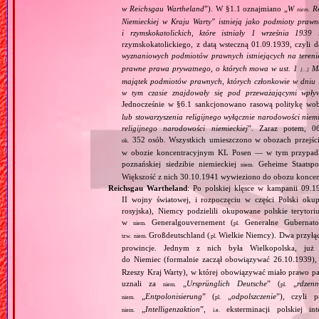
w Reichsgau Wartheland
”). W §1.1 oznajmiano „
W
Re
niem.
Niemieckiej w Kraju Warty" istnieją jako podmioty pra
i rzymskokatolickich, które istniały 1 września 1939
rzymskokatolickiego, z datą wsteczną 01.09.1939, czyli d
wyznaniowych podmiotów prawnych istniejących na teren
prawne prawa prywatnego, o których mowa w ust. 1
Maj
[…]
majątek podmiotów prawnych, których członkowie w dniu 1
w tym czasie znajdowały się pod przeważającymi wpły
Jednocześnie w §6.1 sankcjonowano rasową politykę wob
lub stowarzyszenia religijnego wyłącznie narodowości nie
religijnego narodowości niemieckiej
”. Zaraz potem, 06
352 osób. Wszystkich umieszczono w obozach przejś
ok.
w obozie koncentracyjnym KL Posen — w tym przypadku
poznańskiej siedzibie niemieckiej
Geheime Staatspol
niem.
Większość z nich 30.10.1941 wywieziono do obozu konce
Reichsgau Wartheland
: Po polskiej klęsce w kampanii 09.1
II wojny światowej, i rozpoczęciu w części Polski okupa
rosyjska), Niemcy podzielili okupowane polskie terytori
w
Generalgouvernement (
Generalne Gubernato
niem.
pl.
Großdeutschland (
Wielkie Niemcy). Dwa przyłącz
tzw.
niem.
pl.
prowincje. Jednym z nich była Wielkopolska, już 
do Niemiec (formalnie zaczął obowiązywać 26.10.1939),
Rzeszy Kraj Warty), w której obowiązywać miało prawo pa
uznali za
„
Ursprünglich Deutsche
” (
„
rdzenn
niem.
pl.
„
Entpolonisierung
” (
„
odpolszczenie
”), czyli 
niem.
pl.
„
Intelligenzaktion
”,
eksterminacji polskiej in
niem.
i.e.