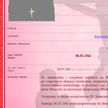
funkcja
wyznanie
Kościół ł
diecezja / prowincja
a
data i miejsce
06.05.1942
śmierci
alt. daty i miejsca
02.07.1942
(data „świadectwa śmierci” KL Dachau)
śmierci
szczegóły śmierci
Po niemieckim i rosyjskim najeździe na R
po rozpoczęciu okupacji niemieckiej, aresztowa
duchowieństwa katolickiego w prowincji
R
niem.
przez Niemców na terytorium okupowanej Wielk
Uwięziony w obozie przejściowym DL Konstant
Stamtąd 30.10.1941 przetransportowany do obo