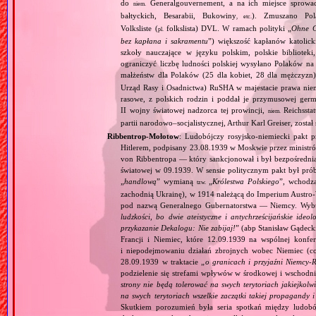
do
Generalgouvernement, a na ich miejsce sprow
niem.
bałtyckich, Besarabii, Bukowiny
). Zmuszano Pol
, etc.
Volksliste (
folkslista) DVL. W ramach polityki „
Ohne G
pl.
bez kapłana i sakramentu
”) większość kapłanów katolic
szkoły nauczające w języku polskim, polskie biblioteki
ograniczyć liczbę ludności polskiej wysyłano Polaków 
małżeństw dla Polaków (25 dla kobiet, 28 dla mężczyzn
Urząd Rasy i Osadnictwa) RuSHA w majestacie prawa niemie
rasowe, z polskich rodzin i poddał je przymusowej germ
II wojny światowej nadzorca tej prowincji,
Reichsstatt
niem.
partii narodowo–socjalistycznej, Arthur Karl Greiser, został 
Ribbentrop‐Mołotow
: Ludobójczy rosyjsko‐niemiecki pakt 
Hitlerem, podpisany 23.08.1939 w Moskwie przez minist
von Ribbentropa — który sankcjonował i był bezpośrednią
światowej w 09.1939. W sensie politycznym pakt był prób
„
handlową
” wymianą
„
Królestwa Polskiego
”, wchodzą
tzw.
zachodnią Ukrainę), w 1914 należącą do Imperium Austro‐W
pod nazwą Generalnego Gubernatorstwa — Niemcy. Wybuc
ludzkości, bo dwie ateistyczne i antychrześcijańskie id
przykazanie Dekalogu: Nie zabijaj!
” (abp Stanisław Gądeck
Francji i Niemiec, które 12.09.1939 na wspólnej konfe
i niepodejmowaniu działań zbrojnych wobec Niemiec (c
28.09.1939 w traktacie „
o granicach i przyjaźni Niemcy‐
podzielenie się strefami wpływów w środkowej i wschodni
strony nie będą tolerować na swych terytoriach jakiejkolwi
na swych terytoriach wszelkie zaczątki takiej propagandy
Skutkiem porozumień była seria spotkań między ludob