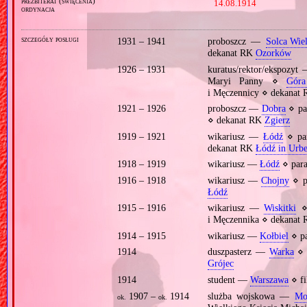
prezbiterat (święcenia)
14.08.1914
ordynacja
szczegóły posługi
1931 – 1941
proboszcz —
Solca Wie
dekanat RK
Ozorków
1926 – 1931
kuratus/rektor/ekspozyt
Maryi Panny ⋄
Góra
i Męczennicy ⋄ dekanat
1921 – 1926
proboszcz —
Dobra
⋄ pa
⋄ dekanat RK
Zgierz
1919 – 1921
wikariusz —
Łódź
⋄ pa
dekanat RK
Łódź in Urb
1918 – 1919
wikariusz —
Łódź
⋄ par
1916 – 1918
wikariusz —
Chojny
⋄ p
Łódź
1915 – 1916
wikariusz —
Wiskitki
⋄
i Męczennika ⋄ dekanat
1914 – 1915
wikariusz —
Kołbiel
⋄ p
1914
duszpasterz —
Warka
⋄ 
Grójec
1914
student —
Warszawa
⋄ fi
1907 –
1914
slużba wojskowa —
Mo
ok.
ok.