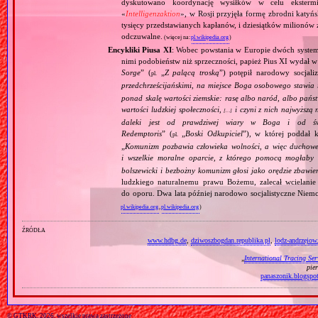
dyskutowano koordynację wysiłków w celu ekstermi
«
Intelligenzaktion
», w Rosji przyjęła formę zbrodni katyńs
tysięcy przedstawianych kapłanów, i dziesiątków milionów z
odczuwalne.
(więcej na:
pl.wikipedia.org
)
Encykliki Piusa XI
: Wobec powstania w Europie dwóch systemó
nimi podobieństw niż sprzeczności, papież Pius XI wydał 
Sorge
” (
„
Z palącą troską
”) potępił narodowy socjali
pl.
przedchrześcijańskimi, na miejsce Boga osobowego stawia 
ponad skalę wartości ziemskie: rasę albo naród, albo pańs
wartości ludzkiej społeczności,
i czyni z nich najwyższą 
[…]
daleki jest od prawdziwej wiary w Boga i od świ
Redemptoris
” (
„
Boski Odkupiciel
”), w której poddał k
pl.
„
Komunizm pozbawia człowieka wolności, a więc duchowej
i wszelkie moralne oparcie, z którego pomocą mogłaby 
bolszewicki i bezbożny komunizm głosi jako orędzie zbawie
ludzkiego naturalnemu prawu Bożemu, zalecał wcielanie 
do oporu. Dwa lata później narodowo socjalistyczne Niemc
pl.wikipedia.org
,
pl.wikipedia.org
)
źródła
www.hdbg.de
,
dziwoszbogdan.republika.pl
,
lodz-andrzejow
„
International Tracing Ser
pie
panaszonik.blogspo
© GTKRK, 2026, wszelkie prawa zastrzeżone