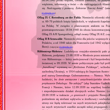
08.04.1945 polski więzień, Gwidon Damazyn, na potajem
więźniem, informację w świat — do nadciągających Alian
się. Nadciągamy z pomocą. Żołnierze Trzeciej Armii
” (am
pl.wikipedia.org
)
Oflag IX C Rotenburg an der Fulda
: Niemiecki oficerski ob
60‐70 polskich księży katolickich, w większości kape
ok.
na Polskę. W związku z planowanym atakiem na Fra
przetransportowano 18.04.1940 do obozu koncentracyjn
Oflag IX A/H Spangenberg, odtąd zwany Oflag IX A/Z.
(wię
Oflag II B Arnswalde
: Niemiecki obóz dla jeńców wojennych 
Polaków, a od 1940 także dla Francuzów (od 1942 wyłączn
Born).
(więcej na:
pl.wikipedia.org
)
Ribbentrop‐Mołotow
: Ludobójczy rosyjsko‐niemiecki pakt 
Hitlerem, podpisany 23.08.1939 w Moskwie przez minist
von Ribbentropa — który sankcjonował i był bezpośrednią
światowej w 09.1939. W sensie politycznym pakt był prób
„
handlową
” wymianą
„
Królestwa Polskiego
”, wchodzą
tzw.
zachodnią Ukrainę), w 1914 należącą do Imperium Austro‐W
pod nazwą Generalnego Gubernatorstwa — Niemcy. Wybuc
ludzkości, bo dwie ateistyczne i antychrześcijańskie id
przykazanie Dekalogu: Nie zabijaj!
” (abp Stanisław Gądeck
Francji i Niemiec, które 12.09.1939 na wspólnej konfe
i niepodejmowaniu działań zbrojnych wobec Niemiec (c
28.09.1939 w traktacie „
o granicach i przyjaźni Niemcy‐
podzielenie się strefami wpływów w środkowej i wschodni
strony nie będą tolerować na swych terytoriach jakiejkolwi
na swych terytoriach wszelkie zaczątki takiej propagandy