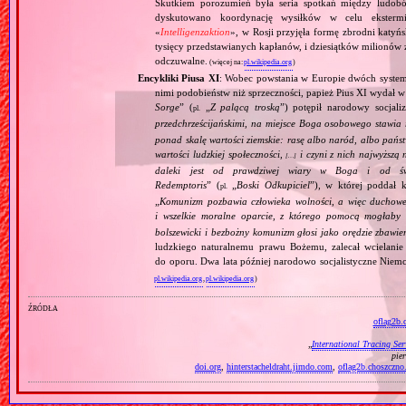
Skutkiem porozumień była seria spotkań między ludob
dyskutowano koordynację wysiłków w celu ekstermi
«
Intelligenzaktion
», w Rosji przyjęła formę zbrodni katyńs
tysięcy przedstawianych kapłanów, i dziesiątków milionów z
odczuwalne.
(więcej na:
pl.wikipedia.org
)
Encykliki Piusa XI
: Wobec powstania w Europie dwóch systemó
nimi podobieństw niż sprzeczności, papież Pius XI wydał 
Sorge
” (
„
Z palącą troską
”) potępił narodowy socjali
pl.
przedchrześcijańskimi, na miejsce Boga osobowego stawia 
ponad skalę wartości ziemskie: rasę albo naród, albo pańs
wartości ludzkiej społeczności,
i czyni z nich najwyższą 
[…]
daleki jest od prawdziwej wiary w Boga i od świ
Redemptoris
” (
„
Boski Odkupiciel
”), w której poddał k
pl.
„
Komunizm pozbawia człowieka wolności, a więc duchowej
i wszelkie moralne oparcie, z którego pomocą mogłaby 
bolszewicki i bezbożny komunizm głosi jako orędzie zbawie
ludzkiego naturalnemu prawu Bożemu, zalecał wcielanie 
do oporu. Dwa lata później narodowo socjalistyczne Niemc
pl.wikipedia.org
,
pl.wikipedia.org
)
źródła
oflag2b.
„
International Tracing Ser
pie
doi.org
,
hinterstacheldraht.jimdo.com
,
oflag2b.choszczno