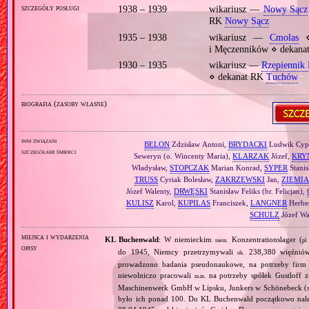
szczegóły posługi
1938 – 1939
wikariusz —
Nowy Sącz
RK
Nowy Sącz
1935 – 1938
wikariusz —
Cmolas
⋄
i Męczenników ⋄ dekan
1930 – 1935
wikariusz —
Rzepiennik 
⋄ dekanat RK
Tuchów
biografia (zasoby własne)
inni związani
BELON
Zdzisław Antoni,
BRYDACKI
Ludwik Cyp
szczegółami śmierci
Seweryn (o. Wincenty Maria),
KLARZAK
Józef,
KRY
Władysław,
STOPCZAK
Marian Konrad,
SYPER
Stani
TRUSS
Cyriak Bolesław,
ZAKRZEWSKI
Jan,
ZIEMIA
Józef Walenty,
DRWĘSKI
Stanisław Feliks (br. Felicjan),
KULISZ
Karol,
KUPILAS
Franciszek,
LANGNER
Herbe
SCHULZ
Józef Wa
miejsca i wydarzenia
KL Buchenwald
: W niemieckim
Konzentrationslager (
niem.
pl.
opisy
do 1945, Niemcy przetrzymywali
238,380 więźniów
ok.
prowadzono badania pseudonaukowe, na potrzeby firm 
niewolniczo pracowali
na potrzeby spółek Gustloff z
m.in.
Maschinenwerk GmbH w Lipsku, Junkers w Schönebeck (sa
było ich ponad 100. Do KL Buchenwald początkowo nale