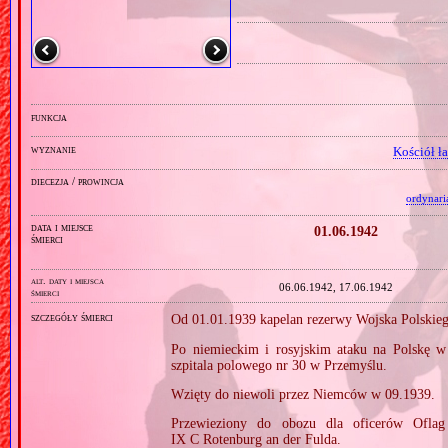
funkcja
wyznanie
Kościół ł
diecezja / prowincja
ordynari
data i miejsce
01.06.1942
śmierci
alt. daty i miejsca
06.06.1942, 17.06.1942
śmierci
szczegóły śmierci
Od 01.01.1939 kapelan rezerwy Wojska Polskie
Po niemieckim i rosyjskim ataku na Polskę w
szpitala polowego nr 30 w Przemyślu.
Wzięty do niewoli przez Niemców w 09.1939.
Przewieziony do obozu dla oficerów Oflag
IX C Rotenburg an der Fulda.