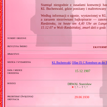
Stamtąd niezgodnie z zasadami konwencji has
KL Buchenwald, gdzie poniżany i maltretowany 
Według informacji o zgonie, wystawionej w KL
a zarazem niezrównani bajkopisarze — zanot
Rzedzinska, ist heute um 4,40 Uhr an Lungen
15.12.07 w Woli‐Rzedzińskiej, zmarł dziś o godz.
numery obozowe
przyczyna śmierci
ekstermi
sprawstwo
miejsca i wydarzenia
KL Buchenwald
,
Oflag IX C Rotenburg an der 
data i miejsce
15.12.1907
urodzenia
rodzice
DRWAL Stanisław
🞲
?, ? —
🕆
?, ?
prezbiterat (święcenia)
29.06.1930
ordynacja