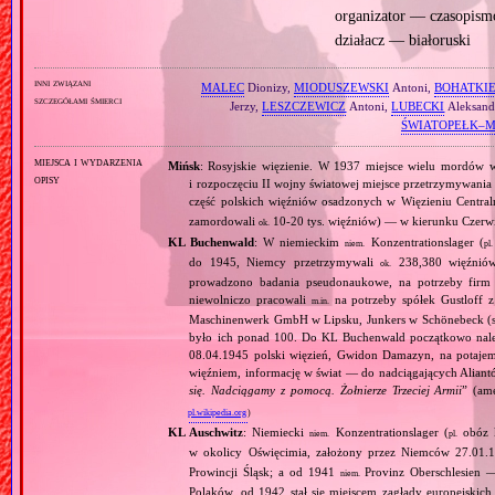
organizator — czasopismo
działacz — białoruski
inni związani
MALEC
Dionizy,
MIODUSZEWSKI
Antoni,
BOHATKI
szczegółami śmierci
Jerzy,
LESZCZEWICZ
Antoni,
LUBECKI
Aleksand
ŚWIATOPEŁK–M
miejsca i wydarzenia
Mińsk
: Rosyjskie więzienie. W 1937 miejsce wielu mordów w 
opisy
i rozpoczęciu II wojny światowej miejsce przetrzymywani
część polskich więźniów osadzonych w Więzieniu Centra
zamordowali
10‐20 tys. więźniów) — w kierunku Czerwie
ok.
KL Buchenwald
: W niemieckim
Konzentrationslager (
niem.
pl.
do 1945, Niemcy przetrzymywali
238,380 więźniów
ok.
prowadzono badania pseudonaukowe, na potrzeby firm 
niewolniczo pracowali
na potrzeby spółek Gustloff z
m.in.
Maschinenwerk GmbH w Lipsku, Junkers w Schönebeck (sa
było ich ponad 100. Do KL Buchenwald początkowo nale
08.04.1945 polski więzień, Gwidon Damazyn, na potajem
więźniem, informację w świat — do nadciągających Alian
się. Nadciągamy z pomocą. Żołnierze Trzeciej Armii
” (am
pl.wikipedia.org
)
KL Auschwitz
: Niemiecki
Konzentrationslager (
obóz 
niem.
pl.
w okolicy Oświęcimia, założony przez Niemców 27.01.
Prowincji Śląsk; a od 1941
Provinz Oberschlesien 
niem.
Polaków, od 1942 stał się miejscem zagłady europejski