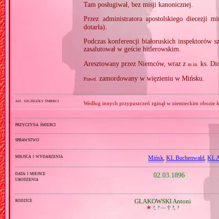
Tam posługiwał, bez misji kanonicznej.
Przez administratora apostolskiego diecezji 
dotarła).
Podczas konferencji białoruskich inspektorów 
zasalutował w geście hitlerowskim.
Aresztowany przez Niemców, wraz z
ks. Di
m.in.
zamordowany w więzieniu w Mińsku.
Prawd.
alt. szczegóły śmierci
Według innych przypuszczeń zginął w niemieckim obozie
przyczyna śmierci
sprawstwo
miejsca i wydarzenia
Mińsk
,
KL Buchenwald
,
KL A
data i miejsce
02.03.1896
urodzenia
rodzice
GLAKOWSKI Antoni
🞲
?, ? —
🕆
?, ?