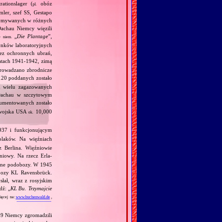
ationslager (
obóz
pl.
mler, szef SS, Gestapo
trzymywanych w różnych
achau Niemcy więzili
—
„
Die Plantage
”,
niem.
dynków laboratoryjnych
bez ochronnych ubrań,
atach 1941‐1942, zimą
eprowadzano zbrodnicze
20 poddanych zostało
 wielu zagazowanych
Dachau w szczytowym
umentowanych zostało
 wojska USA
10,000
ok.
37 i funkcjonującym
laków. Na więźniach
 Berlina. Więźniowie
niowy. Na rzecz Erla‐
alne podobozy. W 1945
bozy KL Ravensbrück.
łał, wraz z rosyjskim
dź: „
KL Bu. Trzymajcie
ęcej na:
www.buchenwald.de
,
939 Niemcy zgromadzili