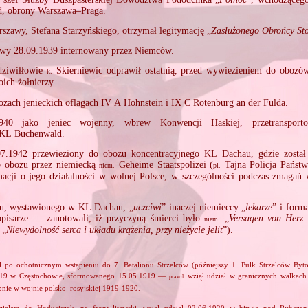
, obrony Warszawa–Praga.
szawy, Stefana Starzyńskiego, otrzymał legitymację „
Zasłużonego Obrońcy Sto
wy 28.09.1939 internowany przez Niemców.
dziwiłłowie
Skierniewic odprawił ostatnią, przed wywiezieniem do obozów
k.
oich żołnierzy.
zach jenieckich oflagach IV A Hohnstein i IX C Rotenburg an der Fulda.
1940 jako jeniec wojenny, wbrew Konwencji Haskiej, przetranspor
 KL Buchenwald.
7.1942 przewieziony do obozu koncentracyjnego KL Dachau, gdzie zost
o obozu przez niemiecką
Geheime Staatspolizei (
Tajna Policja Państ
niem.
pl.
acji o jego działalności w wolnej Polsce, w szczególności podczas zmagań
u, wystawionego w KL Dachau, „
uczciwi
” inaczej niemieccy „
lekarze
” i form
opisarze — zanotowali, iż przyczyną śmierci było
„
Versagen von Herz 
niem.
„
Niewydolność serca i układu krążenia, przy nieżycie jelit
”).
 po ochotnicznym wstąpieniu do 7. Batalionu Strzelców (późniejszy 1. Pułk Strzelców By
919 w Częstochowie, sformowanego 15.05.1919 —
wziął udział w granicznych walkac
prawd.
pnie w wojnie polsko–rosyjskiej 1919‐1920.
ałem do Hoduciszek, na front litewski, wziął udział 02.06.1920 w bitwie pod Rybczan