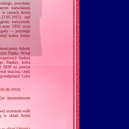
eckiego, powołany
anym nazwiskiem
 — w ramach Armii
‐23.05.1915), nad
egiony wstrzymały
 Latem 1916 wraz
ygady — przysięgi
zekał końca wojny
 ukończeniu Szkoły
rnym Śląsku. Wziął
rganizacji śląskiej
o Śląska), która
nt DOP na powiat
wał znaczną część
przedpolach Góry
 01.06.1919).
ze starszeństwem
wej uczestnik walk
ą w skład Armii
o w skład Odcinka