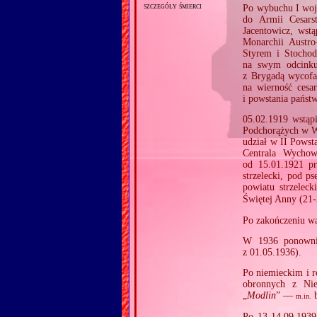
szczegóły śmierci
Po wybuchu I woj
do Armii Cesar
Jacentowicz, wst
Monarchii Austro
Styrem i Stochod
na swym odcinku
z Brygadą wycofa
na wierność cesa
i powstania państ
05.02.1919 wstąpi
Podchorążych w Wa
udział w II Powsta
Centrala Wychow
od 15.01.1921 p
strzelecki, pod 
powiatu strzelec
Świętej Anny (21‐
Po zakończeniu wa
W 1936 ponownie
z 01.05.1936).
Po niemieckim i r
obronnych z Ni
„
Modlin
” —
b
m.in.
Po 13‐14.09.1939