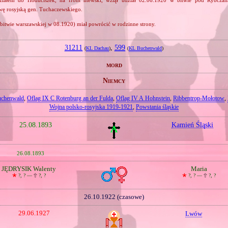
ę rosyjską gen. Tuchaczewskiego.
bitwie warszawskiej w 08.1920) miał powrócić w rodzinne strony.
31211
,
599
(
KL Dachau
)
(
KL Buchenwald
)
mord
Niemcy
chenwald
,
Oflag IX C Rotenburg an der Fulda
,
Oflag IV A Hohnstein
,
Ribbentrop‐Mołotow
,
Wojna polsko‐rosyjska 1919‐1921
,
Powstania śląskie
25.08.1893
Kamień Śląski
26.08.1893
JĘDRYSIK Walenty
Maria
🞲
?, ? —
🕆
?, ?
🞲
?, ? —
🕆
?, ?
26.10.1922 (czasowe)
29.06.1927
Lwów