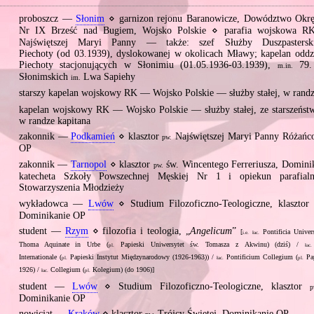
proboszcz —
Słonim
⋄ garnizon rejonu Baranowicze, Dowództwo Ok
Nr IX Brześć nad Bugiem, Wojsko Polskie ⋄ parafia wojskowa 
Najświętszej Maryi Panny — także: szef Służby Duszpastersk
Piechoty (od 03.1939), dyslokowanej w okolicach Mławy; kapelan oddz
Piechoty stacjonujących w Słonimiu (01.05.1936‐03.1939),
79. 
m.in.
Słonimskich
Lwa Sapiehy
im.
starszy kapelan wojskowy RK — Wojsko Polskie — służby stałej, w rand
kapelan wojskowy RK — Wojsko Polskie — służby stałej, ze starszeńst
w randze kapitana
zakonnik —
Podkamień
⋄ klasztor
Najświętszej Maryi Panny Różańc
pw.
OP
zakonnik —
Tarnopol
⋄ klasztor
św. Wincentego Ferreriusza, Domini
pw.
katecheta Szkoły Powszechnej Męskiej Nr 1 i opiekun parafialn
Stowarzyszenia Młodzieży
wykładowca —
Lwów
⋄ Studium Filozoficzno‐Teologiczne, klaszto
Dominikanie OP
student —
Rzym
⋄ filozofia i teologia, „
Angelicum
”
[
Pontificia Univer
i.e.
łac.
Thoma Aquinate in Urbe (
Papieski Uniwersytet św. Tomasza z Akwinu) (dziś) /
pl.
łac.
Internationale (
Papieski Instytut Międzynarodowy (1926‐1963)) /
Pontificium Collegium (
Pap
pl.
łac.
pl.
1926) /
Collegium (
Kolegium) (do 1906)]
łac.
pl.
student —
Lwów
⋄ Studium Filozoficzno‐Teologiczne, klasztor
p
Dominikanie OP
nowicjat —
Kraków
⋄ klasztor
Trójcy Świętej, Dominikanie OP