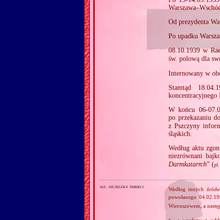
Warszawa–Wschód
Od prezydenta War
Po upadku Warsza
08.10.1939 w Ra
św. polową dla sw
Internowany w obo
Stamtąd 18.04.
koncentracyjnego
W końcu 06‐07.0
po przekazaniu d
z Pszczyny inform
śląskich.
Według aktu zgon
niezrównani bajk
Darmkatarrch
” (
pl.
alt. szczegóły śmierci
Według innych źródeł
powołanego 04.02.1
Wieruszowem, a nastę
wysłany z oddzi