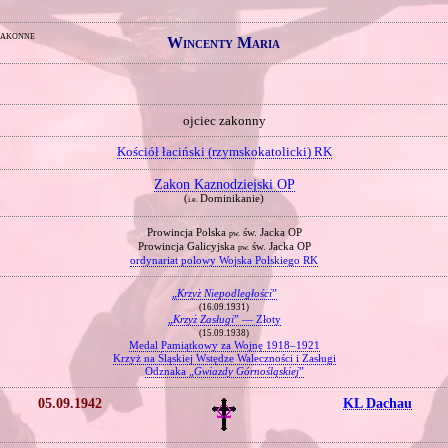
zakonne
Wincenty Maria
ojciec zakonny
Kościół łaciński (rzymskokatolicki) RK
Zakon Kaznodziejski OP
(
Dominikanie)
i.e.
Prowincja Polska
św. Jacka OP
pw.
Prowincja Galicyjska
św. Jacka OP
pw.
ordynariat polowy Wojska Polskiego RK
„
Krzyż Niepodległości
”
(16.09.1931)
„
Krzyż Zasługi
” — Złoty
(15.09.1938)
Medal Pamiątkowy za Wojnę 1918–1921
Krzyż na Śląskiej Wstędze Waleczności i Zasługi
Odznaka „
Gwiazdy Górnośląskiej
”
05.09.1942
KL Dachau