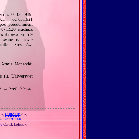
em z 01.06.1919,
.1921 — od 03.1921
 pod pseudonimem
07.1920 słuchacz
trwała
5‐9
prawd.
ok.
mowany na bazie
alion Strzelców,
, Armia Monarchii
s (
Uniwersytet
pl.
 wolność Śląska.
an,
GÓRALIK
Jan,
aw,
STOPCZAK
SS
Cyriak Bolesław,