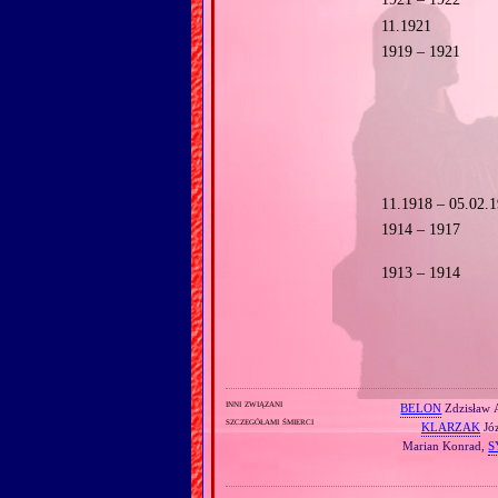
11.1921
1919 – 1921
11.1918 – 05.02.
1914 – 1917
1913 – 1914
inni związani
BELON
Zdzisław 
szczegółami śmierci
KLARZAK
Jó
Marian Konrad,
S