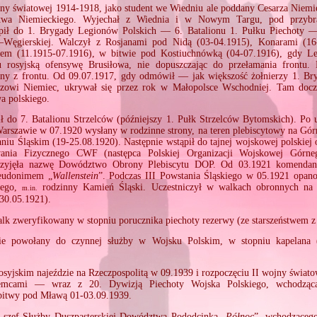
ny światowej 1914‐1918, jako student we Wiedniu ale poddany Cesarza Niemi
stwa Niemieckiego. Wyjechał z Wiednia i w Nowym Targu, pod przybr
ąpił do 1. Brygady Legionów Polskich — 6. Batalionu 1. Pułku Piechoty
–Węgierskiej. Walczył z Rosjanami pod Nidą (03‐04.1915), Konarami (16
em (11.1915‐07.1916), w bitwie pod Kostiuchnówką (04‐07.1916), gdy L
 rosyjską ofensywę Brusiłowa, nie dopuszczając do przełamania frontu.
ny z frontu. Od 09.07.1917, gdy odmówił — jak większość żołnierzy 1. Br
rzowi Niemiec, ukrywał się przez rok w Małopolsce Wschodniej. Tam doc
wa polskiego.
ł do 7. Batalionu Strzelców (późniejszy 1. Pułk Strzelców Bytomskich). Po
rszawie w 07.1920 wysłany w rodzinne strony, na teren plebiscytowy na Gó
niu Śląskim (19‐25.08.1920). Następnie wstąpił do tajnej wojskowej polskiej o
ania Fizycznego CWF (następca Polskiej Organizacji Wojskowej Górneg
rzyjęła nazwę Dowództwo Obrony Plebiscytu DOP. Od 03.1921 komenda
pseudonimem „
Wallenstein
”. Podczas III Powstania Śląskiego w 05.1921 opano
kiego,
rodzinny Kamień Śląski. Uczestniczył w walkach obronnych na 
m.in.
30.05.1921).
lk zweryfikowany w stopniu porucznika piechoty rezerwy (ze starszeństwem z
 powołany do czynnej służby w Wojsku Polskim, w stopniu kapelana (
osyjskim najeździe na Rzeczpospolitą w 09.1939 i rozpoczęciu II wojny świato
emcami — wraz z 20. Dywizją Piechoty Wojska Polskiego, wchodząc
itwy pod Mławą 01‐03.09.1939.
 szef Służby Duszpasterskiej Dowództwa Pododcinka „
Północ
”, wchodząceg