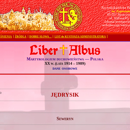
Rzymskokatolicka Pa
św. Zygmunt
pw.
05-507 Słomczy
ul. Wiślana 85
dekanat konstanciń
archidiecezja warsz
ŚNIENIA
ŹRÓDŁA
DOBRE SŁOWA…
LIST do KUSTOSZA/ADMINISTRATORA
Martyrologium duchowieństwa — Polska
XX w. (lata 1914 – 1989)
dane osobowe
o
JĘDRYSIK
Seweryn