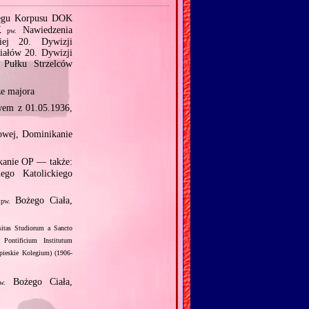
ręgu Korpusu DOK
RK
Nawiedzenia
pw.
iej 20. Dywizji
iałów 20. Dywizji
Pułku Strzelców
ze majora
wem z 01.05.1936,
owej, Dominikanie
kanie OP — także:
ego Katolickiego
r
Bożego Ciała,
pw.
sitas Studiorum a Sancto
Pontificium Institutum
ieskie Kolegium) (1906‐
Bożego Ciała,
w.