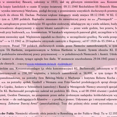
 w niemieckiej Bawarii, założony w 1933, stał się głównym niemieckim
Konzentr
niem.
a księży katolickich w czasie II wojny światowej: 09.11.1940 Reichsführer‐SS Heinrich Him
, w wyniku interwencji Watykanu, podjął decyzję o przeniesieniu wszystkich duchownych prze
jnych do obozu KL Dachau. Pierwsze większe transporty miały miejsce 08.12.1940. W KL D
w tym
1,800 polskich. Kapłanów zmuszano do niewolniczej pracy na
„
Plantagach
” 
ok.
tzw.
, zarządzanym przez ludobójcze SS ogrodzie ziołowym, składającym się z wielu szklarni, bu
 prowadzono eksperymenty z noymi lekami naturalnymi — przez wiele godzin, bez przerw, 
owali przy budowach,
krematorium. W barakach więziennych panował głód, szczególnie w l
m.in.
atem nieznośny upał. Więźniowie zapadali na choroby, w szczególności gruźlicę. Na wielu prz
ne
” — w 11.1942
20 kapłanów otrzymało zastrzyki z flegmony; od 07.1920 do 05.1944
1
ok.
ok.
rycznym. Ponad 750 polskich duchownych zostało przez Niemców zamordowanych, w tym
jnym TA Hartheim, zorganizowanym w Schloss Hartheim w Austrii. System obozów KL 
 podobozów niewolniczej pracy przymusowej — w południowych Niemczech i Austrii. Udok
 śmierci w obozie, tysiące zginęło bez śladu. W momencie oswobodzenia 29.04.1945 przez
było chorych…
(więcej na:
www.kz-gedenkstaette-dachau.de
,
pl.wikipedia.org
)
mieckim
Konzentrationslager (
obóz koncentracyjny) KL Buchenwald, założonym w 19
niem.
pl.
zetrzymywali
238,380 więźniów, z których zamordowali
56,000, w tym tysiące Po
ok.
ok.
pseudonaukowe, na potrzeby firm Behring‐Werke z Marburga i Instytutu Roberta Kocha z
li
na potrzeby spółek Gustloff z Weimaru oraz Fritz‐Sauckel produkujących sprzęt zbroje
m.in.
 Lipsku, Junkers w Schönebeck (samoloty) i Rautal w Wernigerode Niemcy utworzyli specj
 Do KL Buchenwald początkowo należał też podobóz KL Dora, a od 08.1944 również i podo
ęzień, Gwidon Damazyn, na potajemnie przez siebie zrobionym nadajniku krótkofalowym wys
 w świat — do nadciągających Aliantów — z prośbą o pomoc. Usłyszano go i otrzymał odpowie
ocą. Żołnierze Trzeciej Armii
” (amerykańskiej). Trzy dni później obóz został wyzwolony.
(wi
 der Fulda
: Niemiecki oficerski obóz jeniecki w Rotenburg an der Fulda w Hesji. Tu w 12.1