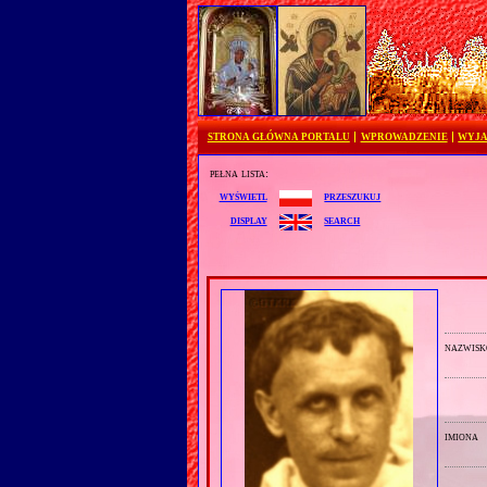
STRONA GŁÓWNA PORTALU
WPROWADZENIE
WYJA
pełna lista:
przeszukuj
wyświetl
search
display
nazwisk
imiona