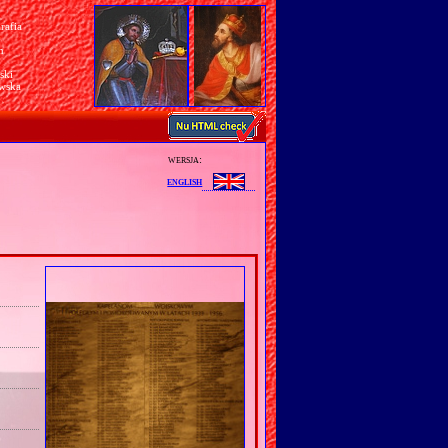
rafia
a
n
ski
awska
wersja:
english