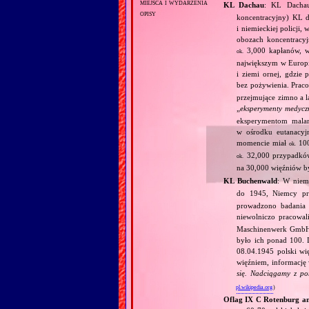
miejsca i wydarzenia
KL Dachau
: KL Dachau
opisy
koncentracyjny) KL dl
i niemieckiej policji
obozach koncentracy
3,000 kapłanów, 
ok.
największym w Europie
i ziemi ornej, gdzie
bez pożywienia. Prac
przejmujące zimno a l
„
eksperymenty medycz
eksperymentom mala
w ośrodku eutanacy
momencie miał
100
ok.
32,000 przypadków
ok.
na 30,000 więźniów 
KL Buchenwald
: W nie
do 1945, Niemcy pr
prowadzono badania 
niewolniczo pracowa
Maschinenwerk GmbH w
było ich ponad 100.
08.04.1945 polski wi
więźniem, informację
się. Nadciągamy z pom
pl.wikipedia.org
)
Oflag IX C Rotenburg an