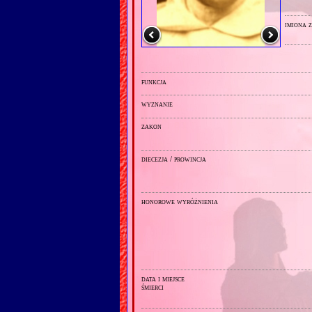
imiona 
funkcja
wyznanie
zakon
diecezja / prowincja
honorowe wyróżnienia
data i miejsce
śmierci