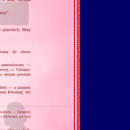
licy
”.
 jenieckich, Mszę
towany do obozu
ał zamordowany —
wowa),
Gestapo,
i.e.
 w okresie powstań
aliści — a zarazem
und Kreislauf, bei
tomskich) — formalnie
h z Niemcami,
pod
m.in.
ami, gdzie na chwilę