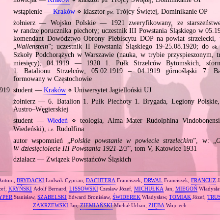
pw.
wstąpienie —
Kraków
⋄ klasztor
Trójcy Świętej, Dominikanie OP
pw.
żołnierz — Wojsko Polskie — 1921 zweryfikowany, ze starszeństw
w randze porucznika piechoty; uczestnik III Powstania Śląskiego w 05
komendant Dowództwo Obrony Plebiscytu DOP na powiat strzelecki,
„
Wallenstein
”; uczestnik II Powstania Śląskiego 19‐25.08.1920; do
ok.
Szkoły Podchorążych w Warszawie (nauka, w trybie przyspieszonym, 
miesięcy); 04.1919 — 1920 1. Pułk Strzelców Bytomskich, sfor
1. Batalionu Strzelców; 05.02.1919 – 04.1919 górnośląski 7. Bat
formowany w Częstochowie
1919
student —
Kraków
⋄ Uniwersytet Jagielloński UJ
żołnierz — 6. Batalion 1. Pułk Piechoty 1. Brygada, Legiony Polskie
Austro–Węgierskiej
student —
Wiedeń
⋄ teologia, Alma Mater Rudolphina Vindobonensi
Wiedeński),
Rudolfina
i.e.
autor wspomnień „
Polskie powstanie w powiecie strzeleckim
”, w: „
O
W dziesięciolecie III Powstania 1921‐2/3
”, tom V, Katowice 1931
działacz — Związek Powstańców Śląskich
Antoni,
BRYDACKI
Ludwik Cyprian,
DACHTERA
Franciszek,
DRWAL
Franciszek,
FRANCUZ
J
zef,
KRYŃSKI
Adolf Bernard,
LISSOWSKI
Czesław Józef,
MICHUŁKA
Jan,
MIEGOŃ
Władysł
YPER
Stanisław,
SZABELSKI
Edward Bronisław,
ŚWIDEREK
Władysław,
TOMIAK
Józef,
TRU
ZAKRZEWSKI
Jan,
ZIEMIAŃSKI
Michał Urban,
ZIĘBA
Wojciech