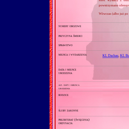
Prawd.
powstrzymano ofensyw
Wówczas (albo już po 
numery obozowe
przyczyna śmierci
sprawstwo
miejsca i wydarzenia
KL Dachau
,
KL Bu
data i miejsce
urodzenia
alt. daty i miejsca
urodzenia
rodzice
śluby zakonne
prezbiterat (święcenia)
ordynacja