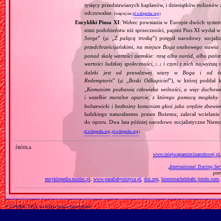
tysięcy przedstawianych kapłanów, i dziesiątków milionów z
odczuwalne.
(więcej na:
pl.wikipedia.org
)
Encykliki Piusa XI
: Wobec powstania w Europie dwóch systemó
nimi podobieństw niż sprzeczności, papież Pius XI wydał 
Sorge
” (
„
Z palącą troską
”) potępił narodowy socjali
pl.
przedchrześcijańskimi, na miejsce Boga osobowego stawia 
ponad skalę wartości ziemskie: rasę albo naród, albo pańs
wartości ludzkiej społeczności,
i czyni z nich najwyższą 
[…]
daleki jest od prawdziwej wiary w Boga i od świ
Redemptoris
” (
„
Boski Odkupiciel
”), w której poddał k
pl.
„
Komunizm pozbawia człowieka wolności, a więc duchowej
i wszelkie moralne oparcie, z którego pomocą mogłaby 
bolszewicki i bezbożny komunizm głosi jako orędzie zbawie
ludzkiego naturalnemu prawu Bożemu, zalecał wcielanie 
do oporu. Dwa lata później narodowo socjalistyczne Niemc
pl.wikipedia.org
,
pl.wikipedia.org
)
źródła
www.miejscapamiecinarodowej.pl
„
International Tracing Ser
pie
encyklopedia.mielec.pl
,
www.parafiabystrzyca.pl
,
doi.org
,
hinterstacheldraht.jimdo.com
© GTKRK, 2025, wszelkie prawa zastrzeżone