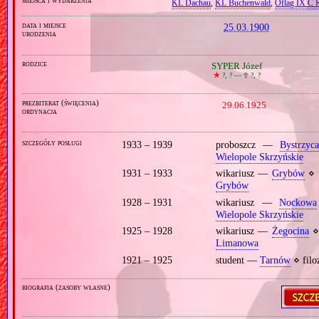
KL Dachau
,
KL Buchenwald
,
Oflag IX C R
data i miejsce
25.03.1900
urodzenia
rodzice
SYPER Józef
🞲
?, ? —
🕆
?, ?
prezbiterat (święcenia)
29.06.1925
ordynacja
szczegóły posługi
1933 – 1939
proboszcz —
Bystrzyca
Wielopole Skrzyńskie
1931 – 1933
wikariusz —
Grybów
⋄ 
Grybów
1928 – 1931
wikariusz —
Nockowa
Wielopole Skrzyńskie
1925 – 1928
wikariusz —
Żegocina
⋄
Limanowa
1921 – 1925
student —
Tarnów
⋄ filo
biografia (zasoby własne)