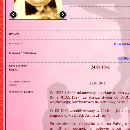
funkcja
wyznanie
Kościół ł
diecezja / prowincja
ordynari
data i miejsce
24.08.1942
śmierci
alt. daty i miejsca
25.08.1942
śmierci
szczegóły śmierci
W 1927 i 1929 mianowany kapelanem rezerwy 
RP z 01.09.1927, ze starszeństwem od 01.01
wojskowego; każdorazowo na statutowy okres 2 l
W 08.1939 zmobilizowany w Chełmie jako kape
Legionów, w ramach Armii „
Prusy
”.
Po niemieckim i rosyjskim ataku na Polskę w 0
10 km odcinek w połowie drogi międz
ok.