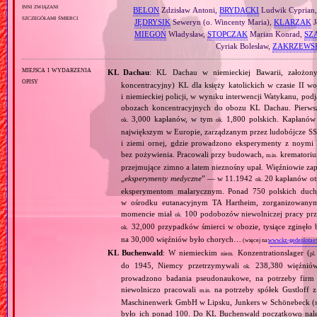
inni związani
BELON
Zdzisław Antoni,
BRYDACKI
Ludwik Cyprian
szczegółami śmierci
JĘDRYSIK
Seweryn (o. Wincenty Maria),
KLARZAK
J
MIEGOŃ
Władysław,
STOPCZAK
Marian Konrad,
SZ
Cyriak Bolesław,
ZAKRZEWS
miejsca i wydarzenia
KL Dachau
: KL Dachau w niemieckiej Bawarii, założo
opisy
koncentracyjny) KL dla księży katolickich w czasie II w
i niemieckiej policji, w wyniku interwencji Watykanu, p
obozach koncentracyjnych do obozu KL Dachau. Pierwsz
3,000 kapłanów, w tym
1,800 polskich. Kapłanów
ok.
ok.
największym w Europie, zarządzanym przez ludobójcze SS 
i ziemi ornej, gdzie prowadzono eksperymenty z noymi 
bez pożywienia. Pracowali przy budowach,
krematoriu
m.in.
przejmujące zimno a latem nieznośny upał. Więźniowie zap
„
eksperymenty medyczne
” — w 11.1942
20 kapłanów ot
ok.
eksperymentom malarycznym. Ponad 750 polskich duc
w ośrodku eutanacyjnym TA Hartheim, zorganizowany
momencie miał
100 podobozów niewolniczej pracy pr
ok.
32,000 przypadków śmierci w obozie, tysiące zginęł
ok.
na 30,000 więźniów było chorych…
(więcej na:
www.kz-gedenkstaet
KL Buchenwald
: W niemieckim
Konzentrationslager (
niem.
pl.
do 1945, Niemcy przetrzymywali
238,380 więźniów
ok.
prowadzono badania pseudonaukowe, na potrzeby firm 
niewolniczo pracowali
na potrzeby spółek Gustloff z
m.in.
Maschinenwerk GmbH w Lipsku, Junkers w Schönebeck (sa
było ich ponad 100. Do KL Buchenwald początkowo nale