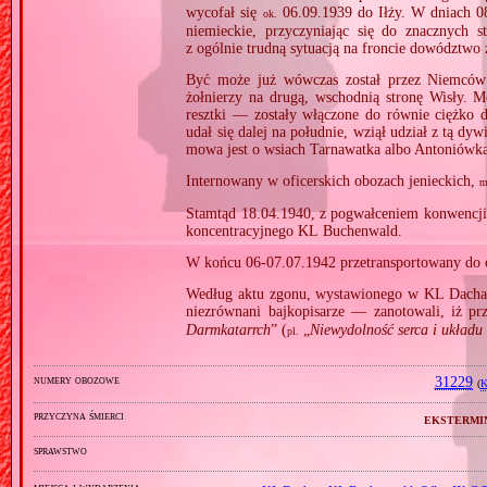
wycofał się
06.09.1939 do Iłży. W dniach 08‐
ok.
niemieckie, przyczyniając się do znacznych s
z ogólnie trudną sytuacją na froncie dowództwo 
Być może już wówczas został przez Niemców u
żołnierzy na drugą, wschodnią stronę Wisły. M
resztki — zostały włączone do równie ciężko 
udał się dalej na południe, wziął udział z tą
mowa jest o wsiach Tarnawatka albo Antoniówk
Internowany w oficerskich obozach jenieckich,
m
Stamtąd 18.04.1940, z pogwałceniem konwencji 
koncentracyjnego KL Buchenwald.
W końcu 06‐07.07.1942 przetransportowany do 
Według aktu zgonu, wystawionego w KL Dacha
niezrównani bajkopisarze — zanotowali, iż pr
Darmkatarrch
” (
„
Niewydolność serca i układu k
pl.
numery obozowe
31229
(
K
przyczyna śmierci
ekstermi
sprawstwo
miejsca i wydarzenia