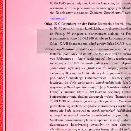
08.04.1945 polski więzień, Gwidon Damazyn, na potajem
więźniem, informację w świat — do nadciągających Alian
się. Nadciągamy z pomocą. Żołnierze Trzeciej Armii
” (am
pl.wikipedia.org
)
Oflag IX C Rotenburg an der Fulda
: Niemiecki oficerski ob
60‐70 polskich księży katolickich, w większości kape
ok.
na Polskę. W związku z planowanym atakiem na Fra
przetransportowano 18.04.1940 do obozu koncentracyjn
Oflag IX A/H Spangenberg, odtąd zwany Oflag IX A/Z.
(wię
Ribbentrop‐Mołotow
: Ludobójczy rosyjsko‐niemiecki pakt 
Hitlerem, podpisany 23.08.1939 w Moskwie przez minist
von Ribbentropa — który sankcjonował i był bezpośrednią
światowej w 09.1939. W sensie politycznym pakt był prób
„
handlową
” wymianą
„
Królestwa Polskiego
”, wchodzą
tzw.
zachodnią Ukrainę), w 1914 należącą do Imperium Austro‐W
pod nazwą Generalnego Gubernatorstwa — Niemcy. Wybuc
ludzkości, bo dwie ateistyczne i antychrześcijańskie id
przykazanie Dekalogu: Nie zabijaj!
” (abp Stanisław Gądeck
Francji i Niemiec, które 12.09.1939 na wspólnej konfe
i niepodejmowaniu działań zbrojnych wobec Niemiec (c
28.09.1939 w traktacie „
o granicach i przyjaźni Niemcy‐
podzielenie się strefami wpływów w środkowej i wschodni
strony nie będą tolerować na swych terytoriach jakiejkolwi
na swych terytoriach wszelkie zaczątki takiej propagandy
Skutkiem porozumień była seria spotkań między ludob
dyskutowano koordynację wysiłków w celu ekstermi
«
Intelligenzaktion
», w Rosji przyjęła formę zbrodni katyńs