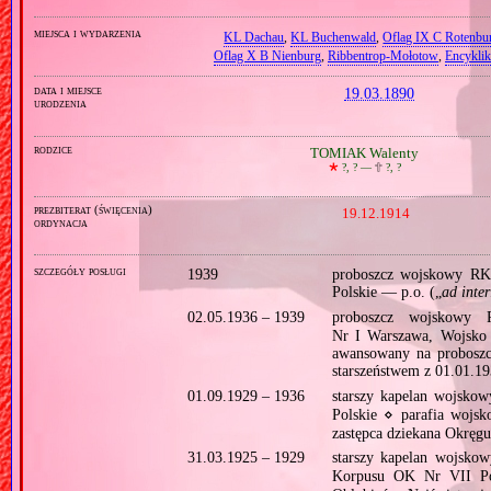
miejsca i wydarzenia
KL Dachau
,
KL Buchenwald
,
Oflag IX C Rotenbur
Oflag X B Nienburg
,
Ribbentrop‐Mołotow
,
Encyklik
data i miejsce
19.03.1890
urodzenia
rodzice
TOMIAK Walenty
🞲
?, ? —
🕆
?, ?
prezbiterat (święcenia)
19.12.1914
ordynacja
szczegóły posługi
1939
proboszcz wojskowy R
Polskie — p.o. („
ad inte
02.05.1936 – 1939
proboszcz wojsko
Nr I Warszawa, Wojsko 
awansowany na proboszc
starszeństwem z 01.01.1
01.09.1929 – 1936
starszy kapelan wojs
Polskie ⋄ parafia woj
zastępca dziekana Okręgu;
31.03.1925 – 1929
starszy kapelan wojs
Korpusu OK Nr VII Po