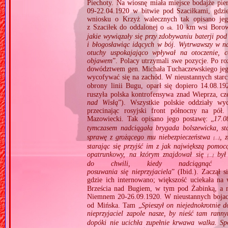
Piechoty. Na wiosnę miała miejsce bodajże pie
09‐22.04.1920 w bitwie pod Szaciłkami, gdzi
wniosku o Krzyż walecznych tak opisano jeg
z Szaciłek do oddalonej o
10 km wsi Borow
ok.
jakie wywiązały się przy zdobywaniu baterji pod
i błogosławiąc idących w bój. Wytrwawszy w n
otuchy uspokajająco wpływał na otoczenie, 
objawem
”. Polacy utrzymali swe pozycje. Po ro
dowództwem gen. Michała Tuchaczewskiego jeg
wycofywać się na zachód. W nieustannych starc
obrony linii Bugu, oparł się dopiero 14.08.1
ruszyła polska kontrofensywa znad Wieprza, cz
nad Wisłą
”). Wszystkie polskie oddziały wy
przecinając rosyjski front północny na pó
Mazowiecki. Tak opisano jego postawę: „
17.
tymczasem nadciągała brygada bolszewicka, st
sprawę z grożącego mu niebezpieczeństwa
, 
[…]
starając się przyjść im z jak największą pomo
opatrunkowy, na którym znajdował się
był 
[…]
do chwili, kiedy nadciągnąć
posuwania się nieprzyjaciela
” (Ibid.). Zaczął 
gdzie ich internowano; większość uciekała na
Brześcia nad Bugiem, w tym pod Żabinką, a n
Niemnem 20‐26.09.1920. W nieustannych bojac
od Mińska. Tam „
Spieszył on niejednokrotnie d
nieprzyjaciel zapole nasze, by nieść tam ra
dopóki nie ucichła zupełnie krwawa walka. Sp