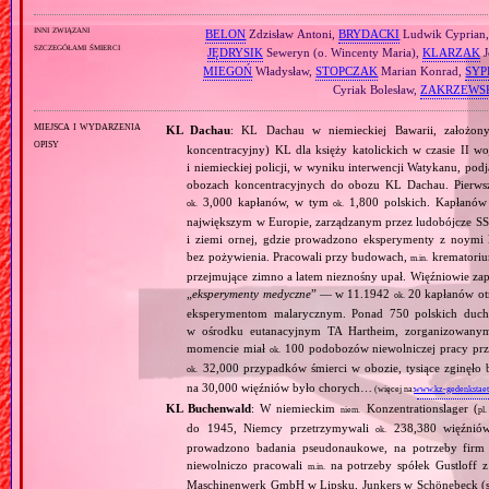
inni związani
BELON
Zdzisław Antoni,
BRYDACKI
Ludwik Cyprian
szczegółami śmierci
JĘDRYSIK
Seweryn (o. Wincenty Maria),
KLARZAK
J
MIEGOŃ
Władysław,
STOPCZAK
Marian Konrad,
SYP
Cyriak Bolesław,
ZAKRZEWS
miejsca i wydarzenia
KL Dachau
: KL Dachau w niemieckiej Bawarii, założo
opisy
koncentracyjny) KL dla księży katolickich w czasie II w
i niemieckiej policji, w wyniku interwencji Watykanu, p
obozach koncentracyjnych do obozu KL Dachau. Pierwsz
3,000 kapłanów, w tym
1,800 polskich. Kapłanów
ok.
ok.
największym w Europie, zarządzanym przez ludobójcze SS 
i ziemi ornej, gdzie prowadzono eksperymenty z noymi 
bez pożywienia. Pracowali przy budowach,
krematoriu
m.in.
przejmujące zimno a latem nieznośny upał. Więźniowie zap
„
eksperymenty medyczne
” — w 11.1942
20 kapłanów ot
ok.
eksperymentom malarycznym. Ponad 750 polskich duc
w ośrodku eutanacyjnym TA Hartheim, zorganizowany
momencie miał
100 podobozów niewolniczej pracy pr
ok.
32,000 przypadków śmierci w obozie, tysiące zginęł
ok.
na 30,000 więźniów było chorych…
(więcej na:
www.kz-gedenkstaet
KL Buchenwald
: W niemieckim
Konzentrationslager (
niem.
pl.
do 1945, Niemcy przetrzymywali
238,380 więźniów
ok.
prowadzono badania pseudonaukowe, na potrzeby firm 
niewolniczo pracowali
na potrzeby spółek Gustloff z
m.in.
Maschinenwerk GmbH w Lipsku, Junkers w Schönebeck (sa