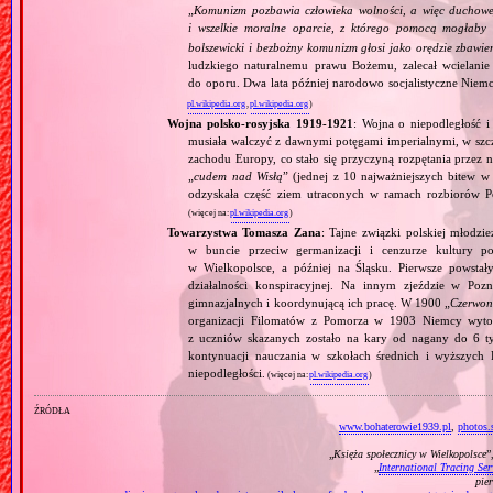
„
Komunizm pozbawia człowieka wolności, a więc duchowej
i wszelkie moralne oparcie, z którego pomocą mogłaby 
bolszewicki i bezbożny komunizm głosi jako orędzie zbawie
ludzkiego naturalnemu prawu Bożemu, zalecał wcielanie 
do oporu. Dwa lata później narodowo socjalistyczne Niemc
pl.wikipedia.org
,
pl.wikipedia.org
)
Wojna polsko‐rosyjska 1919‐1921
: Wojna o niepodległość i
musiała walczyć z dawnymi potęgami imperialnymi, w szcze
zachodu Europy, co stało się przyczyną rozpętania przez 
„
cudem nad Wisłą
” (jednej z 10 najważniejszych bitew w 
odzyskała część ziem utraconych w ramach rozbiorów P
(więcej na:
pl.wikipedia.org
)
Towarzystwa Tomasza Zana
: Tajne związki polskiej młodz
w buncie przeciw germanizacji i cenzurze kultury p
w Wielkopolsce, a później na Śląsku. Pierwsze powst
działalności konspiracyjnej. Na innym zjeździe w Poz
gimnazjalnych i koordynującą ich pracę. W 1900 „
Czerwon
organizacji Filomatów z Pomorza w 1903 Niemcy wytoc
z uczniów skazanych zostało na kary od nagany do 6 tyg
kontynuacji nauczania w szkołach średnich i wyższych 
niepodległości.
(więcej na:
pl.wikipedia.org
)
źródła
www.bohaterowie1939.pl
,
photos.
„
Księża społecznicy w Wielkopolsce
”
„
International Tracing Ser
pie