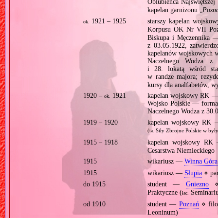
Oblubieńca Najświętszej
kapelan garnizonu „
Pozn
1921 – 1925
starszy kapelan wojsk
ok.
Korpusu OK Nr VII Poz
Biskupa i Męczennika —
z 03.05.1922, zatwierdz
kapelanów wojskowych wy
Naczelnego Wodza z 1
i 28. lokatą wśród st
w randze majora; rezyd
kursy dla analfabetów, wyk
1920 –
1921
kapelan wojskowy RK — 5
ok.
Wojsko Polskie — formal
Naczelnego Wodza z 30.
1919 – 1920
kapelan wojskowy RK — 
(
Siły Zbrojne Polskie w był
i.e.
1915 – 1918
kapelan wojskowy R
Cesarstwa Niemieckiego
1915
wikariusz —
Winna Góra
1915
wikariusz —
Słupia
⋄ pa
do 1915
student —
Gniezno
⋄ 
Praktyczne (
Seminariu
łac.
od 1910
student —
Poznań
⋄ filo
Leoninum)