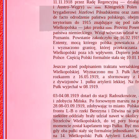
11.11.1918 przez Radę Regencyjną — działaj
i Austro–Węgry)
Königreich Polen 
tzw.
niem.
brygadierowi Józefowi Piłsudskiemu oraz za
de facto odrodzenie państwa polskiego, obejm
terytorium do 1915 znajdujące się pod zab
Wielkopolska — jako pruska
Provinz Posen
niem.
państwa niemieckiego. Wziął wówczas udział w
Poznaniu. Powstanie zakończyło się 16.02.1
Ententy, mocą którego polska powstańcza 
i wyznaczono granicę, której przekraczania
Wielkopolski poza ich wpływem. Dopiero jedna
Polsce. Częścią Polski formalnie stała się 10.01.
Jeszcze przed podpisaniem traktatu wersalski
Wielkopolskiej. Wyznaczono mu 3. Pułk Arty
rozkazem z 16.05.1919, a sformowany z k
z dywizjonów 1. pułku artylerii lekkiej. Na f
Pułk wyjechał w 08.1919.
03‐04.08.1919 dotarł do stacji Radoszkowicze,
i zdobyciu Mińska. Po forsownym marszu na po
28.08‐03.09.1919, zdobywając to miasto. Polsk
frontu L‐B o rzeki Berezyna i Dźwina na półn
niektóre oddziały brały udział nawet w okolic
Strzelców Wielkopolskich, do tej pory bior
momencie został kapelanem tego Pułku. Być może 
gdy oba pułki stały się formalnie jednostkami W
na 14. Wielkopolski Pułk Artylerii Lekkiej