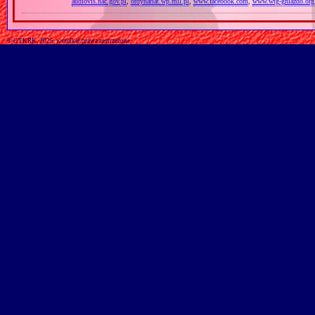
audiovis.nac.gov.pl
,
ordynariat.wp.mil.pl
,
www.facebook.com
,
www.wtg-gniazdo.org
© GTKRK, 2025, wszelkie prawa zastrzeżone