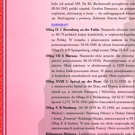
było ich ponad 100. Do KL Buchenwald początkowo nale
08.04.1945 polski więzień, Gwidon Damazyn, na potajem
więźniem, informację w świat — do nadciągających Alian
się. Nadciągamy z pomocą. Żołnierze Trzeciej Armii
” (am
pl.wikipedia.org
)
Oflag IX C Rotenburg an der Fulda
: Niemiecki oficerski ob
60‐70 polskich księży katolickich, w większości kape
ok.
na Polskę. W związku z planowanym atakiem na Fra
przetransportowano 18.04.1940 do obozu koncentracyjn
Oflag IX A/H Spangenberg, odtąd zwany Oflag IX A/Z.
(wię
Oflag VII A Murnau
: Niemiecki obóz jeniecki dla oficeró
jeńców przywieziono 06.10.1939). Przetrzymywano w n
jeńców. Obóz założono w zbudowanych w 1939 kosza
do końca funkcjonowania obozu. W miarę powiększania si
w budynkach mieszkalnych oraz garaże. Obóz wyzwolony z
Oflag XVIII C Spittal an der Drau
: Od 11.11.1939 do 0
miejscowości Spittal an der Drau, nad Drawą, w austriac
k.
udział
w obronie Warszawy i Wybrzeża, internowany
m.in.
przewieziono do Oflagu II C Woldenberg. Od 02.07.1940 p
łącznie 1,272. W 01.1941 jeńców francuskich przeniesion
Oflag X B Nienburg
: Od 09.1939 do 05.1940, po rozpoczę
Mudra)
miejscowości Nienburg (Weser) w Dolnej Sakso
k.
i Armii „
Pomorze
” Polskiego Wojska, internowanych w 09.
Oflag X A Itzehoe. W tym czasie tuż obok rozpoczęła s
internowanych podczas inwazji Francji. Obóz wyzwolili 09
Ribbentrop‐Mołotow
: Ludobójczy rosyjsko‐niemiecki pakt 