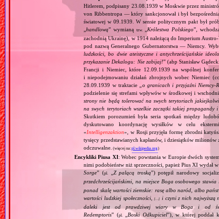
Hitlerem, podpisany 23.08.1939 w Moskwie przez minist
von Ribbentropa — który sankcjonował i był bezpośrednią
światowej w 09.1939. W sensie politycznym pakt był prób
„
handlową
” wymianą
„
Królestwa Polskiego
”, wchodzą
tzw.
zachodnią Ukrainę), w 1914 należącą do Imperium Austro‐W
pod nazwą Generalnego Gubernatorstwa — Niemcy. Wybuc
ludzkości, bo dwie ateistyczne i antychrześcijańskie id
przykazanie Dekalogu: Nie zabijaj!
” (abp Stanisław Gądeck
Francji i Niemiec, które 12.09.1939 na wspólnej konfe
i niepodejmowaniu działań zbrojnych wobec Niemiec (c
28.09.1939 w traktacie „
o granicach i przyjaźni Niemcy‐
podzielenie się strefami wpływów w środkowej i wschodni
strony nie będą tolerować na swych terytoriach jakiejkolwi
na swych terytoriach wszelkie zaczątki takiej propagandy
Skutkiem porozumień była seria spotkań między ludob
dyskutowano koordynację wysiłków w celu ekstermi
«
Intelligenzaktion
», w Rosji przyjęła formę zbrodni katyńs
tysięcy przedstawianych kapłanów, i dziesiątków milionów z
odczuwalne.
(więcej na:
pl.wikipedia.org
)
Encykliki Piusa XI
: Wobec powstania w Europie dwóch systemó
nimi podobieństw niż sprzeczności, papież Pius XI wydał 
Sorge
” (
„
Z palącą troską
”) potępił narodowy socjali
pl.
przedchrześcijańskimi, na miejsce Boga osobowego stawia 
ponad skalę wartości ziemskie: rasę albo naród, albo pańs
wartości ludzkiej społeczności,
i czyni z nich najwyższą 
[…]
daleki jest od prawdziwej wiary w Boga i od świ
Redemptoris
” (
„
Boski Odkupiciel
”), w której poddał k
pl.