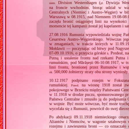
Division Westernhagen (
Dywizja West
niem.
pl.
na froncie wschodnim, biorąc udział w w
Centralnych (Niemiec i Austro–Węgier) w bi
Warszawą w 08.1915, nad Niemnem 19.08‐08.0
zaczęła bronić osiągniętej linii na wysokoś
momencie tej kampanii został jej kapelanem i sa
27.08.1916 Rumunia wypowiedziała wojnę Pańs
Cesarstwa Austro–Węgierskiego. Wówczas jego
w zmaganiach, w trakcie których w 11.09.19
Mołdawii — poczynając od bitwy pod Nagyszeb
07‐09.10.1916, o przejścia górskie
Predeal, na
k.
Putną i ustalenie frontu nad rzekami Putna i
rumuńskim, pod Mărășești 06‐10.08.1917, w tra
linii frontu, bronionej przez Rumunów i wsp
500,000 żołnierzy straty obu strony wyniosł
ok.
10.12.1917 podpisano rozejm w Fokszan
rumuńskiej.
na wiosnę 1918 został zwo
Prawd.
pokojowego w Brześciu między Państwami Centra
w 11.1918 w drodze puczu, sponsorowanego prz
Państwa Centralne i zmusiło ją do podpisania 
w wojnie. Być może wówczas, być może trochę
wycofała się z Rumunii, powrócił do swej diecez
Po abdykacji 09.11.1918 niemieckiego cesar
Aliantów i Niemców, w wagonie sztabowym w
rozejmu i zawieszenia broni — co oznaczało d