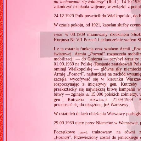
na zachowanie się żołnierzy
” (Ibid.). 14.10.19
zakończyć działania wojenne, w związku z pod
24.12.1920 Pułk powrócił do Wielkopolski, do 
W czasie pokoju, od 1921, kapelan służby czynn
w 08.1939 mianowany dziekanem Służby 
Prawd.
Korpusu Nr VII Poznań i jednocześnie szefem Sł
I z tą ostatnią funkcją oraz sztabem Armii „
Poz
światowej. Armia „
Poznań
” rozpoczęła mobili
mobilizacji — do Gniezna — przybył wraz ze
01.09.1939 na Polskę (Rosjanie zaatakowali Pols
ominął Wielkopolskę — główne siły niemiecki
Armię „
Poznań
”, najbardziej na zachód wysuni
zaczęła wycofywać się w kierunku Warszaw
rozpoczynając z inicjatywy gen. Kutrzeby 
przeksztaciły się największą bitwę kampanii
bitwy — zginęło
15,000 polskich żołnierzy, 
ok.
gen. Kutrzeba rozwiązał 21.09.1939 
przedostać się do okrążonej już Warszawy.
W ostatnich dniach oblężenia Warszawy posługi
29.09.1939 ujęty przez Niemców w Warszawie, po
Początkowo
traktowany na równi z 
prawd.
„
Poznań
”. Przewieziony został do jenieckieg