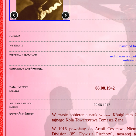
funkcja
wyznanie
Kościół ł
diecezja / prowincja
archidiecezja gnie
ordynari
honorowe wyróżnienia
data i miejsce
08.08.1942
śmierci
alt. daty i miejsca
09.08.1942
śmierci
szczegóły śmierci
W czasie pobierania nauk w
Königliches 
niem.
tajnego Koła Towarzystwa Tomasza Zana.
W 1915 powołany do Armii Cesarstwa Niem
Division (89. Dywizja Piechoty), noszącej