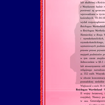
lub służbowej z Kościo
z Watykanem będzie r
ponieważ są sprzeczn
wprowadzane w życie. 
kościelnych. 01.04.10
wydał rozporządzeni
Reichsgau Warthelan
w Reichsgau Warthel
Niemieckiej w Kraju 
i rzymskokatolickic
rzymskokatolickiego, 
wyznaniowych podmiot
prawne prawa prywatn
majątek podmiotów pra
w tym czasie znajdo
Jednocześnie w §6.1 
lub stowarzyszenia re
religijnego narodowo
352 osób. Wszystk
ok.
w obozie koncentrac
poznańskiej siedzibi
Większość z nich 30.
Reichsgau Wartheland
: 
II wojny światowej, 
rosyjska), Niemcy po
w
Generalgouve
niem.
Großdeutschla