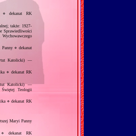
h ⋄ dekanat RK
nej; także: 1927‐
r Sprawiedliwości
u Wychowawczego
i Panny ⋄ dekanat
tut Katolicki) —
ika ⋄ dekanat RK
tut Katolicki) —
 Świętej Teologii
nika ⋄ dekanat RK
tszej Maryi Panny
y ⋄ dekanat RK