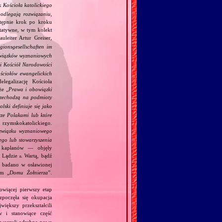
 Kościoła katolickiego
podlegają rozwiązaniu,
stępnie krok po kroku
ytatywne, w tym kolekt
uleiter Artur Greiser,
gionsgesellschaften im
 związków wyznaniowych
ki Kościół Narodowości
ściołów ewangelickich
legalizację Kościoła
że „
Prawa i obowiązki
rzechodzą na podmioty
lski definiuje się jako
rze Polakami lub które
rzymskokatolickiego.
związku wyznaniowego
ego lub stowarzyszenia
h kapłanów — objęły
w Lądzie
Wartą, bądź
n.
 badano w osławionej
ym „
Domu Żołnierza
”.
owiącej pierwszy etap
zpoczęła się okupacja
iększy przekształcili
 i stanowiące część
utworzyli odrębne nowe