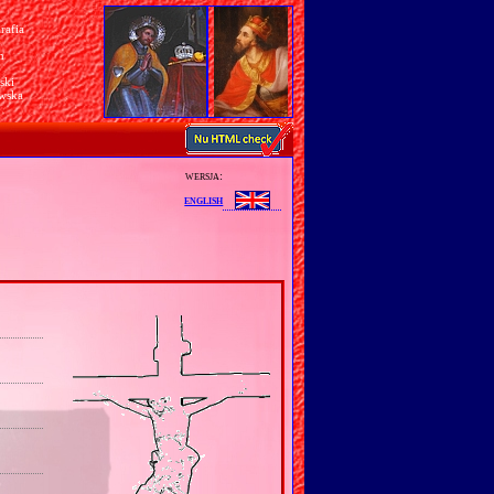
rafia
a
n
ski
awska
wersja:
english