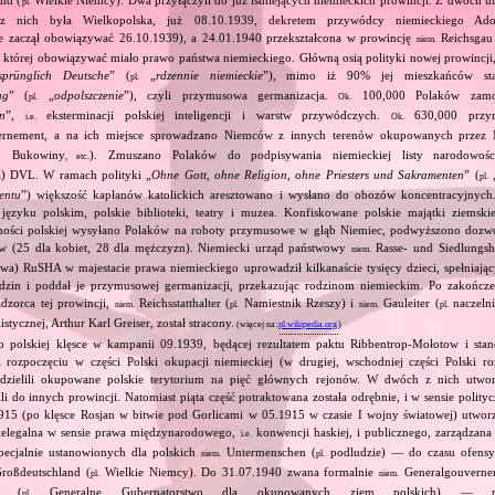
pl.
z nich była Wielkopolska, już 08.10.1939, dekretem przywódcy niemieckiego Adol
e zaczął obowiązywać 26.10.1939), a 24.01.1940 przekształcona w prowincję
Reichsgau 
niem.
 której obowiązywać miało prawo państwa niemieckiego. Główną osią polityki nowej prowincji
sprünglich Deutsche
” (
„
rdzennie niemieckie
”), mimo iż 90% jej mieszkańców stan
pl.
ng
” (
„
odpolszczenie
”), czyli przymusowa germanizacja.
100,000 Polaków zam
pl.
Ok.
on
”,
eksterminacji polskiej inteligencji i warstw przywódczych.
630,000 przym
i.e.
Ok.
rnement, a na ich miejsce sprowadzano Niemców z innych terenów okupowanych przez 
ii, Bukowiny
). Zmuszano Polaków do podpisywania niemieckiej listy narodowo
, etc.
ta) DVL. W ramach polityki „
Ohne Gott, ohne Religion, ohne Priesters und Sakramenten
” (
pl.
entu
”) większość kapłanów katolickich aresztowano i wysłano do obozów koncentracyjnych
języku polskim, polskie biblioteki, teatry i muzea. Konfiskowane polskie majątki ziemskie
dności polskiej wysyłano Polaków na roboty przymusowe w głąb Niemiec, podwyższono dozw
w (25 dla kobiet, 28 dla mężczyzn). Niemiecki urząd państwowy
Rasse‐ und Siedlungsh
niem.
wa) RuSHA w majestacie prawa niemieckiego uprowadził kilkanaście tysięcy dzieci, spełniając
odzin i poddał je przymusowej germanizacji, przekazując rodzinom niemieckim. Po zakończe
dzorca tej prowincji,
Reichsstatthalter (
Namiestnik Rzeszy) i
Gauleiter (
naczelni
niem.
pl.
niem.
pl.
stycznej, Arthur Karl Greiser, został stracony.
(więcej na:
pl.wikipedia.org
)
o polskiej klęsce w kampanii 09.1939, będącej rezultatem paktu Ribbentrop‐Mołotow i stan
i rozpoczęciu w części Polski okupacji niemieckiej (w drugiej, wschodniej części Polski ro
odzielili okupowane polskie terytorium na pięć głównych rejonów. W dwóch z nich utwor
ili do innych prowincji. Natomiast piąta część potraktowana została odrębnie, i w sensie polit
915 (po klęsce Rosjan w bitwie pod Gorlicami w 05.1915 w czasie I wojny światowej) utworz
ielegalna w sensie prawa międzynarodowego,
konwencji haskiej, i publicznego, zarządzan
i.e.
ecjalnie ustanowionych dla polskich
Untermenschen (
podludzie) — do czasu ofensy
niem.
pl.
roßdeutschland (
Wielkie Niemcy). Do 31.07.1940 zwana formalnie
Generalgouvernem
pl.
niem.
te (
Generalne Gubernatorstwo dla okupowanych ziem polskich) — pó
pl.