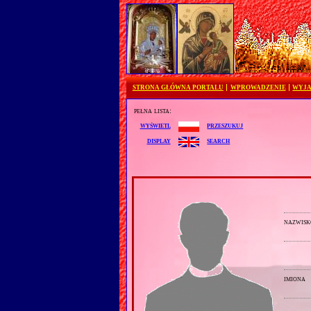
STRONA GŁÓWNA PORTALU
WPROWADZENIE
WYJA
pełna lista:
przeszukuj
wyświetl
search
display
nazwisk
imiona