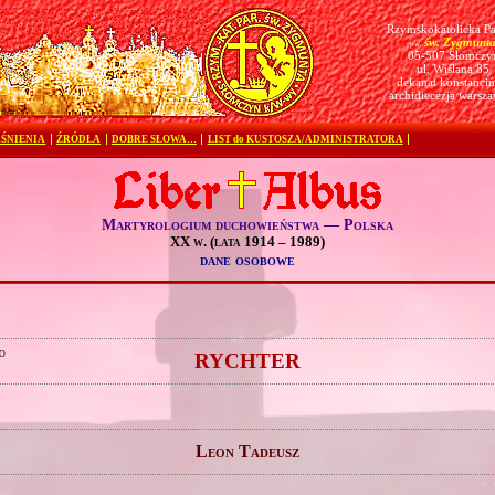
Rzymskokatolicka Pa
św. Zygmunt
pw.
05-507 Słomczy
ul. Wiślana 85
dekanat konstanciń
archidiecezja warsz
ŚNIENIA
ŹRÓDŁA
DOBRE SŁOWA…
LIST do KUSTOSZA/ADMINISTRATORA
Martyrologium duchowieństwa — Polska
XX w. (lata 1914 – 1989)
dane osobowe
o
RYCHTER
Leon Tadeusz