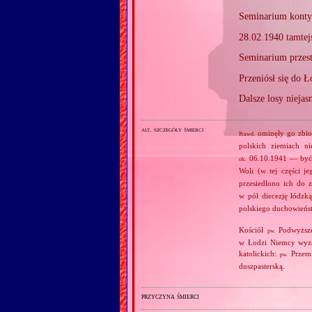
Seminarium konty
28.02.1940 tamtej
Seminarium przes
Przeniósł się do Ł
Dalsze losy niejas
alt. szczegóły śmierci
ominęły go zbior
Prawd.
polskich ziemiach ni
06.10.1941 — być m
ok.
Woli (w tej części 
przesiedlono ich do
w pół diecezję łódzk
polskiego duchowień
Kościół
Podwyższen
pw.
w Łodzi Niemcy wyzna
katolickich:
Przemi
pw.
duszpasterską.
przyczyna śmierci