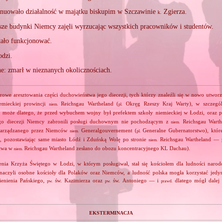
nuowało działalność w majątku biskupim w Szczawinie
Zgierza.
k.
sze budynki Niemcy zajęli wyrzucając wszystkich pracowników i studentów.
tało funkcjonować.
odzi.
ne: zmarł w nieznanych okolicznościach.
owe aresztowania części duchowieństwa jego diecezji, tych którzy znaleźli się w nowo utwo
emieckiej prowincji
Reichsgau Wartheland (
Okręg Rzeszy Kraj Warty), w szczególn
niem.
pl.
oże dlatego, że przed wybuchem wojny był prefektem szkoły niemieckiej w Łodzi, oraz p
jego diecezji Niemcy zabronili posługi duchownym nie pochodzącym z
Reichsgau Warth
niem.
 zarządzanego przez Niemców
Generalgouvernement (
Generalne Gubernatorstwo), które
niem.
pl.
ą, pozostawiając same miasto Łódź i Zduńską Wolę po stronie
Reichsgau Wartheland — p
niem.
stwa w
Reichsgau Wartheland zesłano do obozu koncentracyjnego KL Dachau).
niem.
ia Krzyża Świętego w Łodzi, w którym posługiwał, stał się kościołem dla ludności naro
czyli osobne kościoły dla Polaków oraz Niemców, a ludność polska mogła korzystać jedyn
enienia Pańskiego,
św. Kazimierza oraz
św. Antoniego — i
dlatego mógł dalej 
pw.
pw.
prawd.
eksterminacja