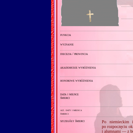
funkcja
wyznanie
diecezja / prowincja
akademickie wyróżnienia
honorowe wyróżnienia
data i miejsce
śmierci
alt. daty i miejsca
śmierci
szczegóły śmierci
Po niemieckim i
po rozpoczęciu o
i alumnami — z 