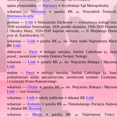
6
sędzia prosynodalny —
Warszawa
⋄ Arcybiskupi Sąd Metropolitalny
6
wikariusz —
Warszawa
⋄ parafia RK
Wszystkich Świętyc
pw.
Warszawa‐in‐urbe
0
profesor —
Łódź
⋄ Seminarium Duchowne — wykładowca teologii moral
1930 wicerektor Seminarium, 1926 prefekt alumnów, 1926‐1930 Promoto
i Obrońca Wiary, 1926‐1930 kapelan sierocińa,
II Miejskiego Dom
i.e.
przy ul. Karolowskiej 51
0
wikariusz —
Łódź
⋄ parafia RK
św. Anny matki Najświętszej Mary
pw.
RK
Łódź
doktorant —
Paryż
⋄ teologia moralna, Institut Catholique (
Insty
pl.
prawd.; uwieńczone tytułem Doktora Świętej Teologii
wikariusz —
Łódź
⋄ parafia RK
św. Wojciecha Biskupa i Męczenn
pw.
Łódź
5
student —
Paryż
⋄ teologia moralna, Institut Catholique (
Insty
pl.
podyplomowe studia specjalistyczne, uwieńczone tytułami Licencjata
i Licencjata Prawa Kanonicznego
5
wikariusz —
Chojny
⋄ parafia RK
św. Wojciecha Biskupa i Męczen
pw.
Łódź
— etat formalny
2
wikariusz —
Łódź
⋄ szkoły publiczne ⋄ dekanat RK
Łódź
wikariusz —
Koluszki
⋄ parafia RK
Niepokalanego Poczęcia Najświę
pw.
⋄ dekanat RK
Brzeziny
wikariusz —
Błonie
⋄ parafia RK
Najświętszej Trójc
pw.