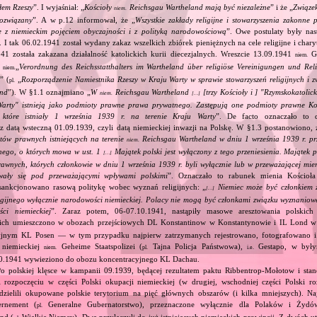
łem Rzeszy
”. I wyjaśniał: „
Kościoły
Reichsgau Wartheland mają być niezależne
” i że „
Związek
niem.
ozwiązany
”. A w p.12 informował, że „
Wszystkie zakłady religijne i stowarzyszenia zakonne 
e z niemieckim pojęciem obyczajności i z polityką narodowościową
”. Owe postulaty były na
I tak 06.02.1941 został wydany zakaz wszelkich zbiórek pieniężnych na cele religijne i char
41 została zakazana działalność katolickich kurii diecezjalnych. Wreszcie 13.09.1941
Ga
niem.
e
„
Verordnung des Reichsstatthalters im Wartheland über religiöse Vereinigungen und Reli
niem.
d
” (
„
Rozporządzenie Namiestnika Rzeszy w Kraju Warty w sprawie stowarzyszeń religijnych i
pl.
and
”). W §1.1 oznajmiano „
W
Reichsgau Wartheland
[trzy Kościoły i ] "Rzymskokatolic
niem.
[…]
Warty" istnieją jako podmioty prawne prawa prywatnego. Zastępują one podmioty prawne Ko
h, które istniały 1 września 1939 r. na terenie Kraju Warty
”. De facto oznaczało to de
z datą wsteczną 01.09.1939, czyli datą niemieckiej inwazji na Polskę. W §1.3 postanowiono, 
ów prawnych istniejących na terenie
Reichsgau Wartheland w dniu 1 września 1939 r. p
niem.
ego, o których mowa w ust. 1
Majątek polski jest wyłączony z tego przeniesienia. Majątek po
[…]
wnych, których członkowie w dniu 1 września 1939 r. byli wyłącznie lub w przeważającej mie
wały się pod przeważającymi wpływami polskimi
”. Oznaczało to rabunek mienia Kościoła 
sankcjonowano rasową politykę wobec wyznań religijnych: „
Niemiec może być członkiem 
[…]
ligijnego wyłącznie narodowości niemieckiej. Polacy nie mogą być członkami związku wyznaniow
ści niemieckiej
”. Zaraz potem, 06‐07.10.1941, nastąpiły masowe aresztowania polskic
ich umieszczono w obozach przejściowych DL Konstantinow w Konstantynowie i IL Lond 
yjnym KL Posen — w tym przypadku najpierw zatrzymanych rejestrowano, fotografowano i
e niemieckiej
Geheime Staatspolizei (
Tajna Policja Państwowa),
Gestapo, w był
niem.
pl.
i.e.
10.1941 wywieziono do obozu koncentracyjnego KL Dachau.
Po polskiej klęsce w kampanii 09.1939, będącej rezultatem paktu Ribbentrop‐Mołotow i stan
i rozpoczęciu w części Polski okupacji niemieckiej (w drugiej, wschodniej części Polski ro
dzielili okupowane polskie terytorium na pięć głównych obszarów (i kilka mniejszych). Najw
rnement (
Generalne Gubernatorstwo), przeznaczone wyłącznie dla Polaków i Żydów
pl.
nd (
Wielkie Niemcy). Dwa przyłączyli do już istniejących niemieckich prowincji. Z dwóch 