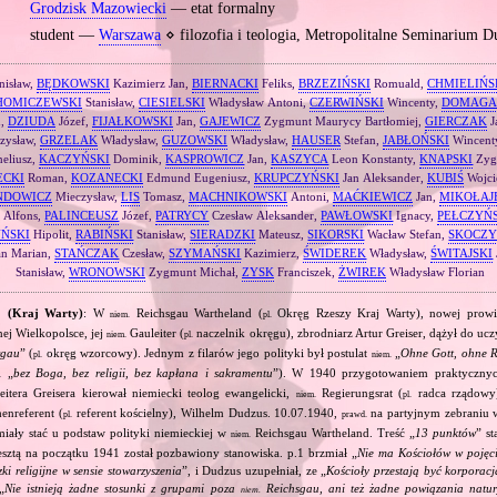
Grodzisk Mazowiecki
— etat formalny
student —
Warszawa
⋄ filozofia i teologia, Metropolitalne Seminarium 
nisław,
BĘDKOWSKI
Kazimierz Jan,
BIERNACKI
Feliks,
BRZEZIŃSKI
Romuald,
CHMIELIŃS
HOMICZEWSKI
Stanisław,
CIESIELSKI
Władysław Antoni,
CZERWIŃSKI
Wincenty,
DOMAGA
n,
DZIUDA
Józef,
FIJAŁKOWSKI
Jan,
GAJEWICZ
Zygmunt Maurycy Bartłomiej,
GIERCZAK
J
zysław,
GRZELAK
Władysław,
GUZOWSKI
Władysław,
HAUSER
Stefan,
JABŁOŃSKI
Wincent
eliusz,
KACZYŃSKI
Dominik,
KASPROWICZ
Jan,
KASZYCA
Leon Konstanty,
KNAPSKI
Zyg
ECKI
Roman,
KOZANECKI
Edmund Eugeniusz,
KRUPCZYŃSKI
Jan Aleksander,
KUBIŚ
Wojci
NDOWICZ
Mieczysław,
LIS
Tomasz,
MACHNIKOWSKI
Antoni,
MAĆKIEWICZ
Jan,
MIKOŁAJ
 Alfons,
PALINCEUSZ
Józef,
PATRYCY
Czesław Aleksander,
PAWŁOWSKI
Ignacy,
PEŁCZYŃ
YŃSKI
Hipolit,
RABIŃSKI
Stanisław,
SIERADZKI
Mateusz,
SIKORSKI
Wacław Stefan,
SKOCZY
an Marian,
STAŃCZAK
Czesław,
SZYMAŃSKI
Kazimierz,
ŚWIDEREK
Władysław,
ŚWITAJSKI
Stanisław,
WRONOWSKI
Zygmunt Michał,
ZYSK
Franciszek,
ŻWIREK
Władysław Florian
1 (Kraj Warty)
: W
Reichsgau Wartheland (
Okręg Rzeszy Kraj Warty), nowej prowin
niem.
pl.
j Wielkopolsce, jej
Gauleiter (
naczelnik okręgu), zbrodniarz Artur Greiser, dążył do ucz
niem.
pl.
rgau
” (
okręg wzorcowy). Jednym z filarów jego polityki był postulat
„
Ohne Gott, ohne Re
pl.
niem.
„
bez Boga, bez religii, bez kapłana i sakramentu
”). W 1940 przygotowaniem praktycznych
.
itera Greisera kierował niemiecki teolog ewangelicki,
Regierungsrat (
radca rządowy)
niem.
pl.
enreferent (
referent kościelny), Wilhelm Dudzus. 10.07.1940,
na partyjnym zebraniu 
pl.
prawd.
miały stać u podstaw polityki niemieckiej w
Reichsgau Wartheland. Treść „
13 punktów
” st
niem.
sztą na początku 1941 został pozbawiony stanowiska. p.1 brzmiał „
Nie ma Kościołów w pojęc
ązki religijne w sensie stowarzyszenia
”, i Dudzus uzupełniał, ze „
Kościoły przestają być korporac
„
Nie istnieją żadne stosunki z grupami poza
Reichsgau, ani też żadne powiązania natur
niem.