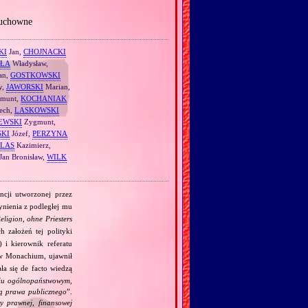
Duchowne
KI
Jan,
CHOJNACKI
ŁA
Władysław,
an,
GOSTKOWSKI
y,
JAWORSKI
Marian,
munt,
KOCHANIAK
ech,
LASKOWSKI
EWSKI
Zygmunt,
SKI
Józef,
PERZYNA
LAS
Kazimierz,
Jan Bronisław,
WILK
cji utworzonej przez
ynienia z podległej mu
ligion, ohne Priesters
 założeń tej polityki
 i kierownik referatu
w Monachium, ujawnił
ała się de facto wiedzą
iu ogólnopaństwowym,
ją prawa publicznego
”.
y prawnej, finansowej