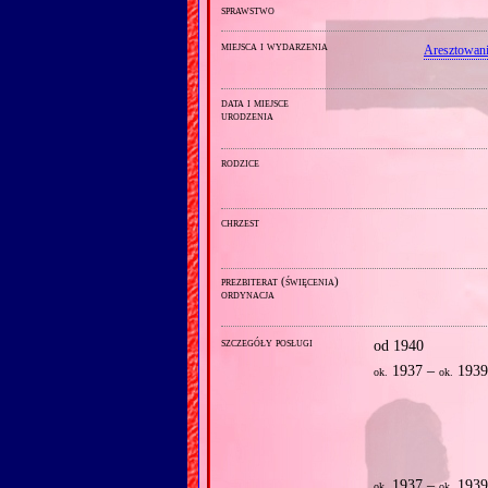
sprawstwo
miejsca i wydarzenia
Aresztowani
data i miejsce
urodzenia
rodzice
chrzest
prezbiterat (święcenia)
ordynacja
szczegóły posługi
od 1940
1937 –
193
ok.
ok.
1937 –
193
ok.
ok.