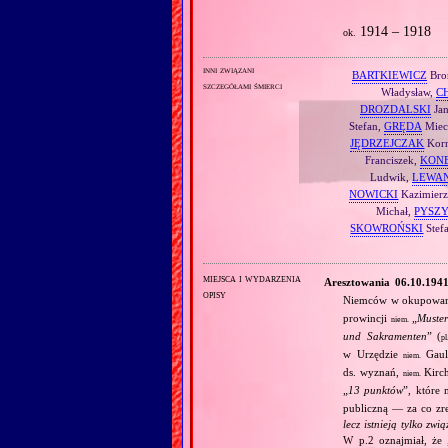
1914 – 1918
ok.
inni związani
BARTKIEWICZ
Bro
szczegółami śmierci
Władysław,
C
DROZDALSKI
Ja
Stefan,
GRĘDA
Miec
JĘDRZEJCZAK
Korn
Franciszek,
KON
Ludwik,
LEWA
NOWICKI
Kazimierz
Michał,
PYSZ
SKOWROŃSKI
Stef
miejsca i wydarzenia
Aresztowania 06.10.194
opisy
Niemców w okupowane
prowincji
„
Muste
niem.
und Sakramenten
” (
pl
w Urzędzie
Gaule
niem.
ds. wyznań,
Kirch
niem.
„
13 punktów
”, które 
publiczną — za co zre
lecz istnieją tylko zwi
W p.2 oznajmiał, że 