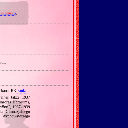
igenzaktion
»
,
i Panny
dekanat RK
Łódź
nej; także: 1937
nsores librorum),
nibus
”, 1937‐1939
ia Gimnazjalnego
u Wychowawczego