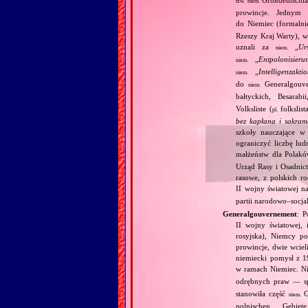
tzw.
niem.
prowincje. Jednym 
do Niemiec (formalni
Rzeszy Kraj Warty), w
uznali za
„
Ur
niem.
„
Entpolonisieru
niem.
„
Intelligenzakti
niem.
do
Generalgouve
niem.
bałtyckich, Besarab
Volksliste (
folkslis
pl.
bez kapłana i sakram
szkoły nauczające w 
ograniczyć liczbę lu
małżeństw dla Polakó
Urząd Rasy i Osadnict
rasowe, z polskich r
II wojny światowej na
partii narodowo–socjali
Generalgouvernement
: P
II wojny światowej, 
rosyjska), Niemcy p
prowincje, dwie wciel
niemiecki pomysł z 1
w ramach Niemiec. N
odrębnych praw — sp
stanowiła część
G
niem.
polnischen Gebie