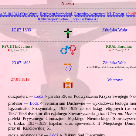
Niemcy
a 06.10.1941 (Kraj Warty)
,
Reichsgau Wartheland
,
Generalgouvernement
,
KL Dachau
,
«
Intell
Ribbentrop‐Mołotow
,
Encykliki Piusa XI
17.07.1893
Zduńska Wola
RYCHTER Juliusz
KRAL Karolina
🞲
?, ? —
🕆
?, ?
🞲
?, ? —
🕆
?, ?
23.07.1893
Zduńska Wola
kościół RK
Wniebowzięcia Najświętszej Mary
pw.
27.01.1918
Warszawa
duszpasterz —
Łódź
⋄ parafia RK
Podwyższenia Krzyża Świętego ⋄ 
pw.
9
profesor —
Łódź
⋄ Seminarium Duchowne — wykładowca teologii moral
Egzaminator Prosynodalny, 1937‐1939 cenzor ksiąg religijnych (
ce
łac.
1937‐1938 dyrektor diecezjalnego Stowarzyszenia „
Unio Cleri pro Missio
prefekt Prywatnego Gimnazjum Męskiego Niemieckiego Stowarzyszen
w Łodzi, 1937‐1939 kapelan oraz spowiednik II Miejskiego Dom
przy ul. Karolowskiej 51
9
sędzia prosynodalny —
Łódź
⋄ Biskupi Sąd Diecezjalny