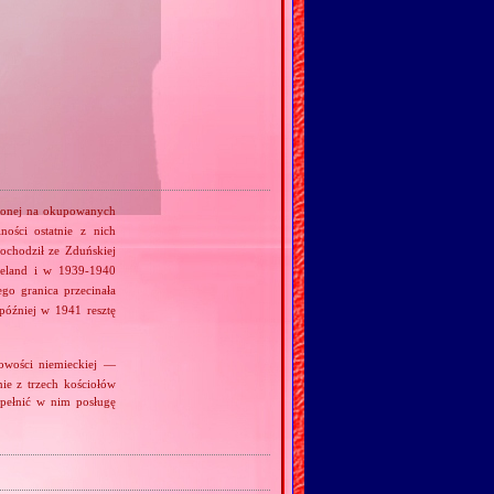
rzonej na okupowanych
ości ostatnie z nich
ochodził ze Zduńskiej
eland i w 1939‐1940
go granica przecinała
óźniej w 1941 resztę
dowości niemieckiej —
ie z trzech kościołów
pełnić w nim posługę