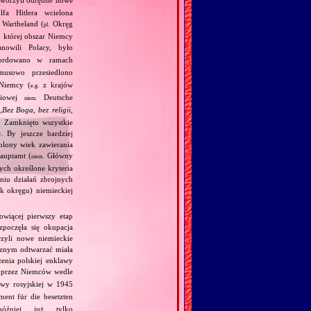
fa Hitlera wcielona
Wartheland (
Okręg
pl.
, której obszar Niemcy
owili Polacy, było
ordowano w ramach
usowo przesiedlono
Niemcy (
z krajów
e.g.
ściowej
Deutsche
niem.
„
Bez Boga, bez religii,
. Zamknięto wszystkie
. By jeszcze bardziej
olony wiek zawierania
auptamt (
Główny
niem.
ych określone kryteria
niu działań zbrojnych
k okręgu) niemieckiej
owiącej pierwszy etap
zpoczęła się okupacja
zyli nowe niemieckie
ycznym odtwarzać miała
enia polskiej enklawy
a przez Niemców wedle
wy rosyjskiej w 1945
ent für die besetzten
źniej już tylko