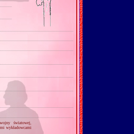
wojny światowej,
kimi wykładowcami