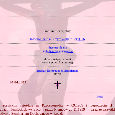
kapłan diecezjalny
Kościół łaciński (rzymskokatolicki) RK
diecezja łódzka
archidiecezja warszawska
doktor świętej teologii
licencjat prawa kanoniczego
kanonik Rochettum et Mantolettum
(1929)
04.04.1943
Łódź
 rosyjskim najeździe na Rzeczpospolitą w 09.1939 i rozpoczęciu II 
kupacji niemieckiej, wyrzucony przez Niemców 28.11.1939 — wraz ze wszyst
budynku Seminarium Duchownego w Łodzi.