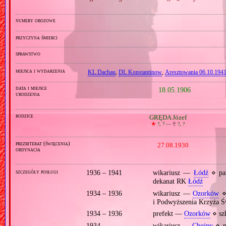
numery obozowe
przyczyna śmierci
sprawstwo
miejsca i wydarzenia
KL Dachau
,
DL Konstantinow
,
Aresztowania 06.10.1941
data i miejsce
18.05.1906
urodzenia
rodzice
GRĘDA Józef
🞲
?, ? —
🕆
?, ?
prezbiterat (święcenia)
27.08.1930
ordynacja
szczegóły posługi
1936 – 1941
wikariusz —
Łódź
⋄ pa
dekanat RK
Łódź
1934 – 1936
wikariusz —
Ozorków
⋄
i Podwyższenia Krzyża 
1934 – 1936
prefekt —
Ozorków
⋄ sz
1934
wikariusz —
Chojny
⋄ p