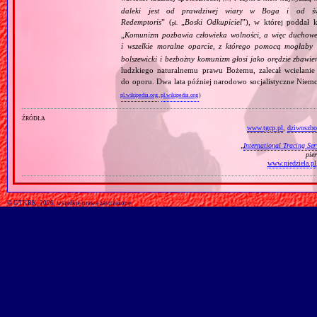
daleki jest od prawdziwej wiary w Boga i od świ
Redemptoris
” (
„
Boski Odkupiciel
”), w której poddał k
pl.
„
Komunizm pozbawia człowieka wolności, a więc duchowej
i wszelkie moralne oparcie, z którego pomocą mogłaby 
bolszewicki i bezbożny komunizm głosi jako orędzie zbawie
ludzkiego naturalnemu prawu Bożemu, zalecał wcielanie 
do oporu. Dwa lata później narodowo socjalistyczne Niemc
pl.wikipedia.org
,
pl.wikipedia.org
)
źródła
www.tgcp.pl
,
dziwoszbo
„
International Tracing Ser
pie
www.niedziela.pl
© GTKRK, 2026, wszelkie prawa zastrzeżone