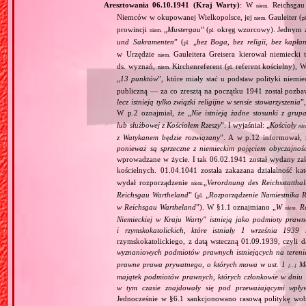
Aresztowania 06.10.1941 (Kraj Warty)
: W
Reichsgau 
niem.
Niemców w okupowanej Wielkopolsce, jej
Gauleiter (
niem.
pl
prowincji
„
Mustergau
” (
okręg wzorcowy). Jednym z f
niem.
pl.
und Sakramenten
” (
„
bez Boga, bez religii, bez kapła
pl.
w Urzędzie
Gauleitera Greisera kierował niemiecki 
niem.
ds. wyznań,
Kirchenreferent (
referent kościelny), 
niem.
pl.
„
13 punktów
”, które miały stać u podstaw polityki niemi
publiczną — za co zresztą na początku 1941 został pozba
lecz istnieją tylko związki religijne w sensie stowarzyszenia
”
W p.2 oznajmiał, że „
Nie istnieją żadne stosunki z gru
lub służbowej z Kościołem Rzeszy
”. I wyjaśniał: „
Kościoły
ni
z Watykanem będzie rozwiązany
”. A w p.12 informował, 
ponieważ są sprzeczne z niemieckim pojęciem obyczajnoś
wprowadzane w życie. I tak 06.02.1941 został wydany zaka
kościelnych. 01.04.1041 została zakazana działalność ka
wydał rozporządzenie
„
Verordnung des Reichsstatthal
niem.
Reichsgau Wartheland
” (
„
Rozporządzenie Namiestnika R
pl.
w Reichsgau Wartheland
”). W §1.1 oznajmiano „
W
Re
niem.
Niemieckiej w Kraju Warty" istnieją jako podmioty pra
i rzymskokatolickich, które istniały 1 września 1939
rzymskokatolickiego, z datą wsteczną 01.09.1939, czyli d
wyznaniowych podmiotów prawnych istniejących na teren
prawne prawa prywatnego, o których mowa w ust. 1
Maj
[…]
majątek podmiotów prawnych, których członkowie w dniu 1
w tym czasie znajdowały się pod przeważającymi wpły
Jednocześnie w §6.1 sankcjonowano rasową politykę wob