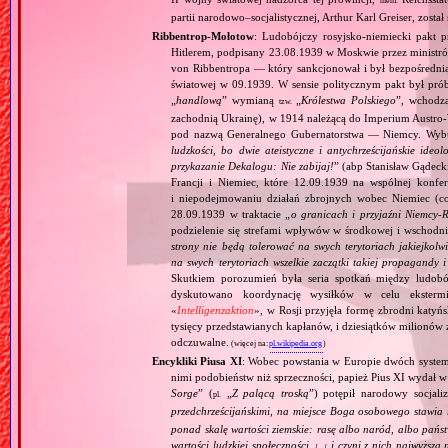
niem.
partii narodowo–socjalistycznej, Arthur Karl Greiser, został 
Ribbentrop‐Mołotow
: Ludobójczy rosyjsko‐niemiecki pakt 
Hitlerem, podpisany 23.08.1939 w Moskwie przez minist
von Ribbentropa — który sankcjonował i był bezpośrednią
światowej w 09.1939. W sensie politycznym pakt był prób
„
handlową
” wymianą
„
Królestwa Polskiego
”, wchodzą
tzw.
zachodnią Ukrainę), w 1914 należącą do Imperium Austro‐W
pod nazwą Generalnego Gubernatorstwa — Niemcy. Wybuc
ludzkości, bo dwie ateistyczne i antychrześcijańskie id
przykazanie Dekalogu: Nie zabijaj!
” (abp Stanisław Gądeck
Francji i Niemiec, które 12.09.1939 na wspólnej konfe
i niepodejmowaniu działań zbrojnych wobec Niemiec (c
28.09.1939 w traktacie „
o granicach i przyjaźni Niemcy‐
podzielenie się strefami wpływów w środkowej i wschodni
strony nie będą tolerować na swych terytoriach jakiejkolwi
na swych terytoriach wszelkie zaczątki takiej propagandy
Skutkiem porozumień była seria spotkań między ludob
dyskutowano koordynację wysiłków w celu ekstermi
«
Intelligenzaktion
», w Rosji przyjęła formę zbrodni katyńs
tysięcy przedstawianych kapłanów, i dziesiątków milionów z
odczuwalne.
(więcej na:
pl.wikipedia.org
)
Encykliki Piusa XI
: Wobec powstania w Europie dwóch systemó
nimi podobieństw niż sprzeczności, papież Pius XI wydał 
Sorge
” (
„
Z palącą troską
”) potępił narodowy socjali
pl.
przedchrześcijańskimi, na miejsce Boga osobowego stawia 
ponad skalę wartości ziemskie: rasę albo naród, albo pańs
wartości ludzkiej społeczności,
i czyni z nich najwyższą 
[…]