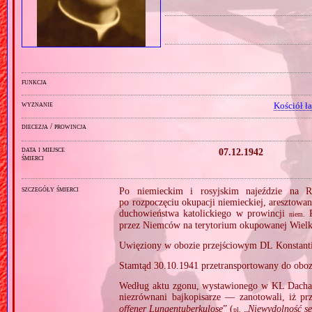
funkcja
wyznanie
Kościół ł
diecezja / prowincja
data i miejsce
07.12.1942
śmierci
szczegóły śmierci
Po niemieckim i rosyjskim najeździe na R
po rozpoczęciu okupacji niemieckiej, aresztowa
duchowieństwa katolickiego w prowincji
R
niem.
przez Niemców na terytorium okupowanej Wielk
Uwięziony w obozie przejściowym DL Konstant
Stamtąd 30.10.1941 przetransportowany do oboz
Według aktu zgonu, wystawionego w KL Dacha
niezrównani bajkopisarze — zanotowali, iż pr
offener Lungentuberkulose
” (
„
Niewydolność ser
pl.