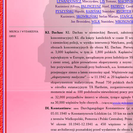
LEWANDOWICZ
Mieczysław,
LIS
Tomasz,
MACHNI
Kazimierz Alfons,
PALINCEUSZ
Józef,
PATRYCY
Czesł
PYSZYŃSKI
Hipolit,
RABIŃSKI
Stanisław,
RYCHTER
L
Kazimierz,
SKOWROŃSKI
Stefan Marian,
STAŃCZ
Jan Bronisław,
WILK
Stanisław,
WRONOWS
miejsca i wydarzenia
KL Dachau
: KL Dachau w niemieckiej Bawarii, założo
opisy
koncentracyjny) KL dla księży katolickich w czasie II w
i niemieckiej policji, w wyniku interwencji Watykanu, p
obozach koncentracyjnych do obozu KL Dachau. Pierwsz
3,000 kapłanów, w tym
1,800 polskich. Kapłanów
ok.
ok.
największym w Europie, zarządzanym przez ludobójcze SS 
i ziemi ornej, gdzie prowadzono eksperymenty z noymi 
bez pożywienia. Pracowali przy budowach,
krematoriu
m.in.
przejmujące zimno a latem nieznośny upał. Więźniowie zap
„
eksperymenty medyczne
” — w 11.1942
20 kapłanów ot
ok.
eksperymentom malarycznym. Ponad 750 polskich duc
w ośrodku eutanacyjnym TA Hartheim, zorganizowany
momencie miał
100 podobozów niewolniczej pracy pr
ok.
32,000 przypadków śmierci w obozie, tysiące zginęł
ok.
na 30,000 więźniów było chorych…
(więcej na:
www.kz-gedenkstaet
DL Konstantinow
:
Durchgangslager Konstantinow (
o
niem.
pl.
05.01.1940 w Konstantynowie Łódzkim (
10 km na zach
ok.
z terenów Wielkopolski, Pomorza i Polski Centralnej. Przez
W okresie 10.1941‐12.1941
450 więziono w obozie
ok.
oraz archidiecezji poznańskiej przed wysłaniem do obozu