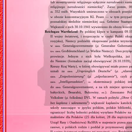
lub stowarzyszenia religijnego wyłącznie narodowości nie
religijnego narodowości niemieckiej
”. Zaraz potem, 06
352 osób. Wszystkich umieszczono w obozach przejś
ok.
w obozie koncentracyjnym KL Posen — w tym przypadku
poznańskiej siedzibie niemieckiej
Geheime Staatspol
niem.
Większość z nich 30.10.1941 wywieziono do obozu konce
Reichsgau Wartheland
: Po polskiej klęsce w kampanii 09.1
II wojny światowej, i rozpoczęciu w części Polski okupa
rosyjska), Niemcy podzielili okupowane polskie terytori
w
Generalgouvernement (
Generalne Gubernato
niem.
pl.
Großdeutschland (
Wielkie Niemcy). Dwa przyłącz
tzw.
niem.
pl.
prowincje. Jednym z nich była Wielkopolska, już 
do Niemiec (formalnie zaczął obowiązywać 26.10.1939),
Rzeszy Kraj Warty), w której obowiązywać miało prawo pa
uznali za
„
Ursprünglich Deutsche
” (
„
rdzenn
niem.
pl.
„
Entpolonisierung
” (
„
odpolszczenie
”), czyli 
niem.
pl.
„
Intelligenzaktion
”,
eksterminacji polskiej in
niem.
i.e.
do
Generalgouvernement, a na ich miejsce sprow
niem.
bałtyckich, Besarabii, Bukowiny
). Zmuszano Pol
, etc.
Volksliste (
folkslista) DVL. W ramach polityki „
Ohne G
pl.
bez kapłana i sakramentu
”) większość kapłanów katolic
szkoły nauczające w języku polskim, polskie biblioteki
ograniczyć liczbę ludności polskiej wysyłano Polaków 
małżeństw dla Polaków (25 dla kobiet, 28 dla mężczyzn
Urząd Rasy i Osadnictwa) RuSHA w majestacie prawa niemie
rasowe, z polskich rodzin i poddał je przymusowej germ
II wojny światowej nadzorca tej prowincji,
Reichsstatt