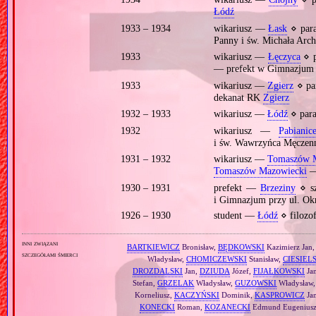
Łódź
1933 – 1934
wikariusz —
Łask
⋄ para
Panny i św. Michała Arc
1933
wikariusz —
Łęczyca
⋄ p
— prefekt w Gimnazju
1933
wikariusz —
Zgierz
⋄ pa
dekanat RK
Zgierz
1932 – 1933
wikariusz —
Łódź
⋄ par
1932
wikariusz —
Pabianic
i św. Wawrzyńca Męczen
1931 – 1932
wikariusz —
Tomaszów 
Tomaszów Mazowiecki
— 
1930 – 1931
prefekt —
Brzeziny
⋄ sz
i Gimnazjum przy ul. Ok
1926 – 1930
student —
Łódź
⋄ filozo
inni związani
BARTKIEWICZ
Bronisław,
BĘDKOWSKI
Kazimierz Jan
szczegółami śmierci
Władysław,
CHOMICZEWSKI
Stanisław,
CIESIEL
DROZDALSKI
Jan,
DZIUDA
Józef,
FIJAŁKOWSKI
Ja
Stefan,
GRZELAK
Władysław,
GUZOWSKI
Władysław
Korneliusz,
KACZYŃSKI
Dominik,
KASPROWICZ
Ja
KONECKI
Roman,
KOZANECKI
Edmund Eugenius