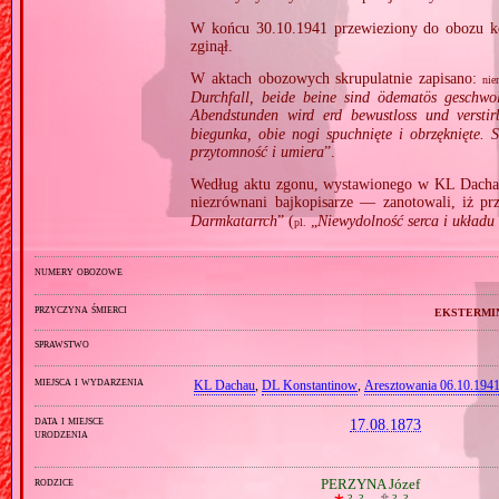
W końcu 30.10.1941 przewieziony do obozu k
zginął.
W aktach obozowych skrupulatnie zapisano:
nie
Durchfall, beide beine sind ödematös geschwol
Abendstunden wird erd bewustloss und verstir
biegunka, obie nogi spuchnięte i obrzęknięte. 
przytomność i umiera
”.
Według aktu zgonu, wystawionego w KL Dacha
niezrównani bajkopisarze — zanotowali, iż pr
Darmkatarrch
” (
„
Niewydolność serca i układu k
pl.
numery obozowe
przyczyna śmierci
ekstermi
sprawstwo
miejsca i wydarzenia
KL Dachau
,
DL Konstantinow
,
Aresztowania 06.10.1941
data i miejsce
17.08.1873
urodzenia
rodzice
PERZYNA Józef
🞲
?, ? —
🕆
?, ?