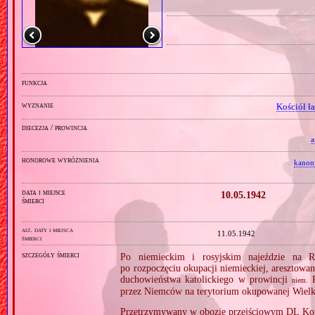
funkcja
wyznanie
Kościół ł
diecezja / prowincja
a
honorowe wyróżnienia
kanon
data i miejsce
10.05.1942
śmierci
alt. daty i miejsca
11.05.1942
śmierci
szczegóły śmierci
Po niemieckim i rosyjskim najeździe na R
po rozpoczęciu okupacji niemieckiej, aresztowa
duchowieństwa katolickiego w prowincji
R
niem.
przez Niemców na terytorium okupowanej Wielk
Przetrzymywany w obozie przejściowym DL Kon