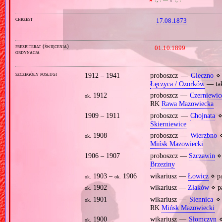
chrzest
17.08.1873
prezbiterat (święcenia)
01.10.1899
ordynacja
szczegóły posługi
1912 – 1941
proboszcz —
Gieczno
⋄ 
Łęczyca / Ozorków
— tak
1912
proboszcz —
Czerniewic
ok.
RK
Rawa Mazowiecka
1909 – 1911
proboszcz —
Chojnata
⋄
Skierniewice
1908
proboszcz —
Wierzbno
⋄
ok.
Mińsk Mazowiecki
1906 – 1907
proboszcz —
Szczawin
⋄ 
Brzeziny
1903 –
1906
wikariusz —
Łowicz
⋄ p
ok.
ok.
1902
wikariusz —
Złaków
⋄ p
ok.
1901
wikariusz —
Siennica
⋄ 
ok.
RK
Mińsk Mazowiecki
1900
wikariusz —
Słomczyn
⋄
ok.