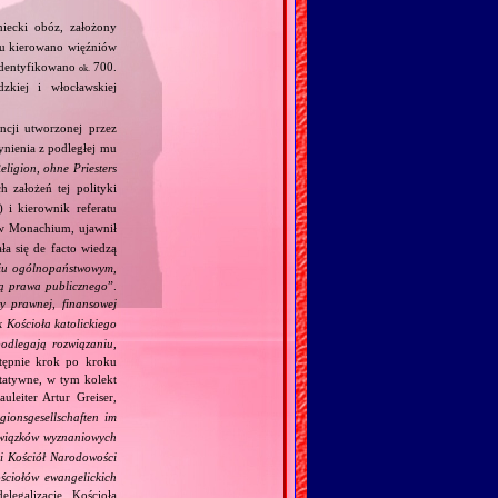
iecki obóz, założony
zu kierowano więźniów
zidentyfikowano
700.
ok.
zkiej i włocławskiej
cji utworzonej przez
ynienia z podległej mu
ligion, ohne Priesters
 założeń tej polityki
 i kierownik referatu
w Monachium, ujawnił
ała się de facto wiedzą
iu ogólnopaństwowym,
ją prawa publicznego
”.
y prawnej, finansowej
 Kościoła katolickiego
podlegają rozwiązaniu,
stępnie krok po kroku
ytatywne, w tym kolekt
uleiter Artur Greiser,
gionsgesellschaften im
 związków wyznaniowych
ki Kościół Narodowości
ściołów ewangelickich
legalizację Kościoła