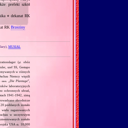
że: prefekt szkół
nika ⋄ dekanat RK
nat RK
Brzeziny
lary),
MUSIAŁ
ationslager (
obóz
pl.
mler, szef SS, Gestapo
trzymywanych w różnych
achau Niemcy więzili
—
„
Die Plantage
”,
niem.
dynków laboratoryjnych
bez ochronnych ubrań,
atach 1941‐1942, zimą
eprowadzano zbrodnicze
20 poddanych zostało
 wielu zagazowanych
Dachau w szczytowym
umentowanych zostało
 wojska USA
10,000
ok.