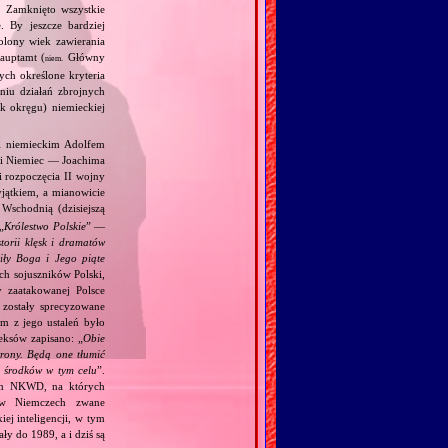
. Zamknięto wszystkie
. By jeszcze bardziej
olony wiek zawierania
auptamt (
Główny
niem.
ych określone kryteria
niu działań zbrojnych
k okręgu) niemieckiej
 i niemieckim Adolfem
 i Niemiec — Joachima
i rozpoczęcia II wojny
jątkiem, a mianowicie
Wschodnią (dzisiejszą
„
Królestwo Polskie
” —
torii klęsk i dramatów
ciły Boga i Jego piąte
ch sojuszników Polski,
y zaatakowanej Polsce
zostały sprecyzowane
m z jego ustaleń było
eksów zapisano: „
Obie
trony. Będą one tłumić
h środków w tym celu
”.
kim NKWD, na których
 (w Niemczech zwane
iej inteligencji, w tym
y do 1989, a i dziś są