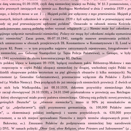
z datą wsteczną 01.09.1939, czyli datą niemieckiej inwazji na Polskę. W §1.3 postanowiono, 
ów prawnych istniejących na terenie
Reichsgau Wartheland w dniu 1 września 1939 r. p
niem.
ego, o których mowa w ust. 1
Majątek polski jest wyłączony z tego przeniesienia. Majątek po
[…]
wnych, których członkowie w dniu 1 września 1939 r. byli wyłącznie lub w przeważającej mie
wały się pod przeważającymi wpływami polskimi
”. Oznaczało to rabunek mienia Kościoła 
sankcjonowano rasową politykę wobec wyznań religijnych: „
Niemiec może być członkiem 
[…]
ligijnego wyłącznie narodowości niemieckiej. Polacy nie mogą być członkami związku wyznaniow
ści niemieckiej
”. Zaraz potem, 06‐07.10.1941, nastąpiły masowe aresztowania polskic
ich umieszczono w obozach przejściowych DL Konstantinow w Konstantynowie i IL Lond 
yjnym KL Posen — w tym przypadku najpierw zatrzymanych rejestrowano, fotografowano i
e niemieckiej
Geheime Staatspolizei (
Tajna Policja Państwowa),
Gestapo, w był
niem.
pl.
i.e.
10.1941 wywieziono do obozu koncentracyjnego KL Dachau.
Po polskiej klęsce w kampanii 09.1939, będącej rezultatem paktu Ribbentrop‐Mołotow i stan
i rozpoczęciu w części Polski okupacji niemieckiej (w drugiej, wschodniej części Polski ro
dzielili okupowane polskie terytorium na pięć głównych obszarów (i kilka mniejszych). Najw
rnement (
Generalne Gubernatorstwo), przeznaczone wyłącznie dla Polaków i Żydów
pl.
nd (
Wielkie Niemcy). Dwa przyłączyli do już istniejących niemieckich prowincji. Z dwóch 
pl.
z nich była Wielkopolska, już 08.10.1939, dekretem przywódcy niemieckiego Adol
e zaczął obowiązywać 26.10.1939), a 24.01.1940 przekształcona w prowincję
Reichsgau 
niem.
 której obowiązywać miało prawo państwa niemieckiego. Główną osią polityki nowej prowincji
sprünglich Deutsche
” (
„
rdzennie niemieckie
”), mimo iż 90% jej mieszkańców stan
pl.
ng
” (
„
odpolszczenie
”), czyli przymusowa germanizacja.
100,000 Polaków zam
pl.
Ok.
on
”,
eksterminacji polskiej inteligencji i warstw przywódczych.
630,000 przym
i.e.
Ok.
rnement, a na ich miejsce sprowadzano Niemców z innych terenów okupowanych przez 
ii, Bukowiny
). Zmuszano Polaków do podpisywania niemieckiej listy narodowo
, etc.
ta) DVL. W ramach polityki „
Ohne Gott, ohne Religion, ohne Priesters und Sakramenten
” (
pl.