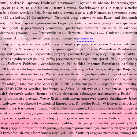
entu
”) większość kapłanów katolickich aresztowano i wysłano do obozów koncentracyjnych
języku polskim, polskie biblioteki, teatry i muzea. Konfiskowane polskie majątki ziemskie
dności polskiej wysyłano Polaków na roboty przymusowe w głąb Niemiec, podwyższono dozw
w (25 dla kobiet, 28 dla mężczyzn). Niemiecki urząd państwowy
Rasse‐ und Siedlungsh
niem.
wa) RuSHA w majestacie prawa niemieckiego uprowadził kilkanaście tysięcy dzieci, spełniając
odzin i poddał je przymusowej germanizacji, przekazując rodzinom niemieckim. Po zakończe
dzorca tej prowincji,
Reichsstatthalter (
Namiestnik Rzeszy) i
Gauleiter (
naczelni
niem.
pl.
niem.
pl.
stycznej, Arthur Karl Greiser, został stracony.
(więcej na:
pl.wikipedia.org
)
dobójczy rosyjsko‐niemiecki pakt przyjaźni między przywódcą rosyjskim Józefem Stalinem
23.08.1939 w Moskwie przez ministrów spraw zagranicznych Rosji — Wiaczesława Mołotowa —
ry sankcjonował i był bezpośrednią przyczyną niemieckiego i rosyjskiego najazdu na Polskę 
 W sensie politycznym pakt był próbą przywrócenia status quo ante sprzed 1914, z jednym wy
ą
„
Królestwa Polskiego
”, wchodzącego w 1914 w skład Imperium Rosyjskiego, na Galicję 
tzw.
 1914 należącą do Imperium Austro‐Węgierskiego. Galicję, ze Lwowem, mieli przejąć Rosjanie, 
go Gubernatorstwa — Niemcy. Wybuchła w rezultacie „
wojna była jedną z największych w his
eistyczne i antychrześcijańskie ideologie: narodowego i międzynarodowego socjalizmu, odrzu
 Nie zabijaj!
” (abp Stanisław Gądecki, 01.09.2019). Ustalenia paktu — wsparte zdradą formalny
tóre 12.09.1939 na wspólnej konferencji w Abbeville, zdecydowały o nieudzielaniu pomoc
ziałań zbrojnych wobec Niemiec (co było złamaniem zobowiązań traktatowych z Polską) — 
e „
o granicach i przyjaźni Niemcy‐Rosja
”, podpisanym przez tych samych zbrodniarzy. Jedny
ami wpływów w środkowej i wschodniej Europie oraz IV rozbiór Polski. W jednym z tajnych an
ować na swych terytoriach jakiejkolwiek polskiej propagandy, która dotyczy terytoriów drugiej s
wszelkie zaczątki takiej propagandy i informować się wzajemnie w odniesieniu do odpowiednic
 była seria spotkań między ludobójczymi organizacjami — niemieckim Gestapo i rosyjs
nację wysiłków w celu eksterminacji polskiej inteligencji i warstw przywódczych
 Rosji przyjęła formę zbrodni katyńskiej). Skutkiem porozumień była śmierć setek tysięcy polsk
ch kapłanów, i dziesiątków milionów zwykłych ludzi. Skutki tej rosyjsko‐niemieckiej umowy trwał