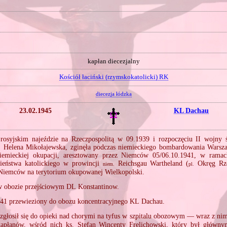
kapłan diecezjalny
Kościół łaciński (rzymskokatolicki) RK
diecezja łódzka
23.02.1945
KL Dachau
rosyjskim najeździe na Rzeczpospolitą w 09.1939 i rozpoczęciu II wojny
 s. Helena Mikołajewska, zginęła podczas niemieckiego bombardowania War
iemieckiej okupacji, aresztowany przez Niemców 05/06.10.1941, w ramach
ieństwa katolickiego w prowincji
Reichsgau Wartheland (
Okręg Rze
niem.
pl.
 Niemców na terytorium okupowanej Wielkopolski.
 obozie przejściowym DL Konstantinow.
41 przewieziony do obozu koncentracyjnego KL Dachau.
głosił się do opieki nad chorymi na tyfus w szpitalu obozowym — wraz z nim
kapłanów, wśród nich ks. Stefan Wincenty Frelichowski, który był głównym