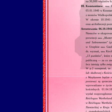
na 30,000 więźniów 
DL Konstantinow
:
D
niem.
05.01.1940 w Konsta
z terenów Wielkopolski
W okresie 10.1941
oraz archidiecezji po
Aresztowania 06.10.194
Niemców w okupowane
prowincji
„
Muste
niem.
und Sakramenten
” (
pl
w Urzędzie
Gaule
niem.
ds. wyznań,
Kirch
niem.
„
13 punktów
”, które 
publiczną — za co zre
lecz istnieją tylko zwi
W p.2 oznajmiał, że 
lub służbowej z Kościo
z Watykanem będzie r
ponieważ są sprzeczn
wprowadzane w życie. 
kościelnych. 01.04.10
wydał rozporządzeni
Reichsgau Warthelan
w Reichsgau Warthel
Niemieckiej w Kraju 
i rzymskokatolickic