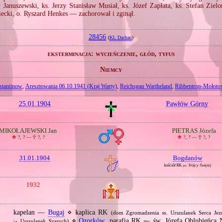
ł Januszewski, ks. Jerzy Stanisław Musiał, ks. Józef Zapłata, ks. Stefan Zielo
iecki, o. Ryszard Henkes — zachorował i zginął.
28456
(
KL Dachau
)
eksterminacja: wycieńczenie, głód, tyfus
Niemcy
tantinow
,
Aresztowania 06.10.1941 (Kraj Warty)
,
Reichsgau Wartheland
,
Ribbentrop‐Mołot
25.01.1904
Pawłów Górny
MIKOŁAJEWSKI Jan
PIETRAS Józefa
🞲
?, ? —
🕆
?, ?
🞲
?, ? —
🕆
?, ?
31.01.1904
Bogdanów
kościół RK
Trójcy Świętej
pw.
1932
kapelan —
Bugaj
⋄ kaplica RK
(dom Zgromadzenia ss. Urszulanek Serca Je
⋄
Ozorków
, parafia RK
św. Józefa Oblubieńca N
Urszulanek Szarych)
pw.
i.e.