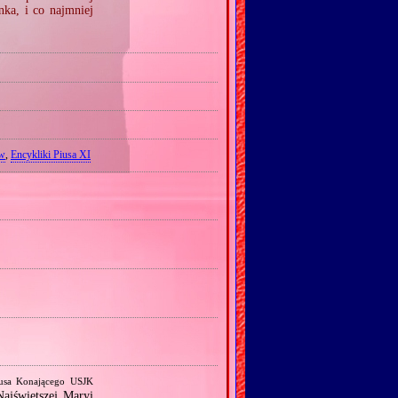
nka, i co najmniej
ow
,
Encykliki Piusa XI
zusa Konającego USJK
ajświętszej Maryi