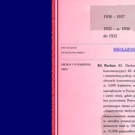
1936 – 1937
1932 –
1936
ok.
do 1932
inni związani
MIKOŁAJEW
szczegółami śmierci
miejsca i wydarzenia
KL Dachau
: KL Dachau
opisy
koncentracyjny) KL dl
i niemieckiej policji
obozach koncentracy
3,000 kapłanów, 
ok.
największym w Europie
i ziemi ornej, gdzie
bez pożywienia. Prac
przejmujące zimno a l
„
eksperymenty medycz
eksperymentom mala
w ośrodku eutanacy
momencie miał
100
ok.
32,000 przypadków
ok.