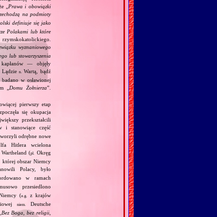
że „
Prawa i obowiązki
rzechodzą na podmioty
lski definiuje się jako
rze Polakami lub które
rzymskokatolickiego.
związku wyznaniowego
ego lub stowarzyszenia
h kapłanów — objęły
w Lądzie
Wartą, bądź
n.
 badano w osławionej
ym „
Domu Żołnierza
”.
owiącej pierwszy etap
zpoczęła się okupacja
iększy przekształcili
 i stanowiące część
utworzyli odrębne nowe
fa Hitlera wcielona
Wartheland (
Okręg
pl.
, której obszar Niemcy
owili Polacy, było
ordowano w ramach
usowo przesiedlono
Niemcy (
z krajów
e.g.
ściowej
Deutsche
niem.
„
Bez Boga, bez religii,