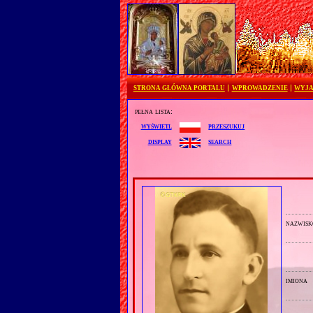
STRONA GŁÓWNA PORTALU
WPROWADZENIE
WYJA
pełna lista:
przeszukuj
wyświetl
search
display
nazwisk
imiona