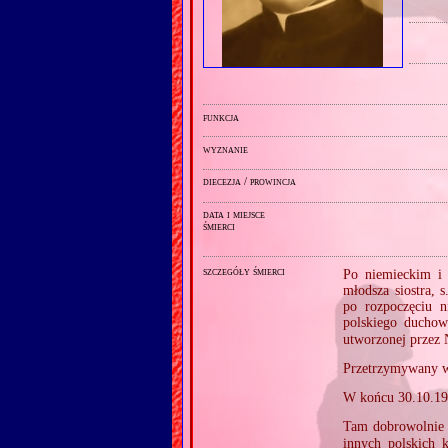
funkcja
wyznanie
diecezja / prowincja
data i miejsce
śmierci
szczegóły śmierci
Po niemieckim i 
młodsza siostra,
po rozpoczęciu n
polskiego duchow
utworzonej przez
Przetrzymywany w
W końcu 30.10.19
Tam dobrowolnie z
innych polskich 