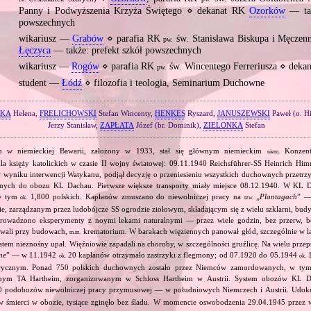
Panny i Podwyższenia Krzyża Świętego ⋄ dekanat RK
Ozorków
— tak
powszechnych
wikariusz —
Grabów
⋄ parafia RK
św. Stanisława Biskupa i Męczen
pw.
Łęczyca
— także: prefekt szkół powszechnych
wikariusz —
Rogów
⋄ parafia RK
św. Wincentego Ferreriusza ⋄ deka
pw.
student —
Łódź
⋄ filozofia i teologia, Seminarium Duchowne
SKA
Helena,
FRELICHOWSKI
Stefan Wincenty,
HENKES
Ryszard,
JANUSZEWSKI
Paweł (o. Hi
Jerzy Stanisław,
ZAPŁATA
Józef (br. Dominik),
ZIELONKA
Stefan
 w niemieckiej Bawarii, założony w 1933, stał się głównym niemieckim
Konzentr
niem.
a księży katolickich w czasie II wojny światowej: 09.11.1940 Reichsführer‐SS Heinrich Him
, w wyniku interwencji Watykanu, podjął decyzję o przeniesieniu wszystkich duchownych prze
jnych do obozu KL Dachau. Pierwsze większe transporty miały miejsce 08.12.1940. W KL D
w tym
1,800 polskich. Kapłanów zmuszano do niewolniczej pracy na
„
Plantagach
” 
ok.
tzw.
, zarządzanym przez ludobójcze SS ogrodzie ziołowym, składającym się z wielu szklarni, bu
 prowadzono eksperymenty z noymi lekami naturalnymi — przez wiele godzin, bez przerw, 
owali przy budowach,
krematorium. W barakach więziennych panował głód, szczególnie w l
m.in.
atem nieznośny upał. Więźniowie zapadali na choroby, w szczególności gruźlicę. Na wielu prz
ne
” — w 11.1942
20 kapłanów otrzymało zastrzyki z flegmony; od 07.1920 do 05.1944
1
ok.
ok.
rycznym. Ponad 750 polskich duchownych zostało przez Niemców zamordowanych, w tym
jnym TA Hartheim, zorganizowanym w Schloss Hartheim w Austrii. System obozów KL 
 podobozów niewolniczej pracy przymusowej — w południowych Niemczech i Austrii. Udok
 śmierci w obozie, tysiące zginęło bez śladu. W momencie oswobodzenia 29.04.1945 przez