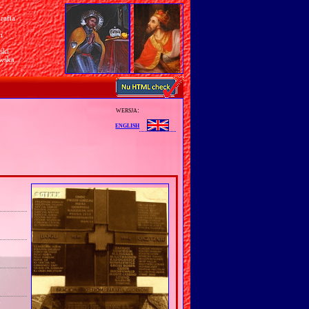
rafia
a
n
ski
awska
wersja:
english