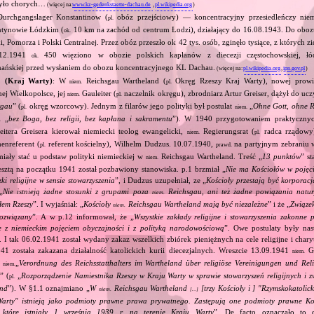
było chorych…
(więcej na:
www.kz-gedenkstaette-dachau.de
,
pl.wikipedia.org
)
urchgangslager Konstantinow (
obóz przejściowy) — koncentracyjny przesiedleńczy niem
pl.
ntynowie Łódzkim (
10 km na zachód od centrum Łodzi), działający do 16.08.1943. Do obo
ok.
, Pomorza i Polski Centralnej. Przez obóz przeszło ok 42 tys. osób, zginęło tysiące, z których 
‐12.1941
450 więziono w obozie polskich kapłanów z diecezji częstochowskiej, łód
ok.
znańskiej przed wysłaniem do obozu koncentracyjnego KL Dachau.
(więcej na:
pl.wikipedia.org
,
ipn.gov.pl
)
1 (Kraj Warty)
: W
Reichsgau Wartheland (
Okręg Rzeszy Kraj Warty), nowej prowin
niem.
pl.
j Wielkopolsce, jej
Gauleiter (
naczelnik okręgu), zbrodniarz Artur Greiser, dążył do ucz
niem.
pl.
rgau
” (
okręg wzorcowy). Jednym z filarów jego polityki był postulat
„
Ohne Gott, ohne Re
pl.
niem.
„
bez Boga, bez religii, bez kapłana i sakramentu
”). W 1940 przygotowaniem praktycznych
.
itera Greisera kierował niemiecki teolog ewangelicki,
Regierungsrat (
radca rządowy)
niem.
pl.
enreferent (
referent kościelny), Wilhelm Dudzus. 10.07.1940,
na partyjnym zebraniu 
pl.
prawd.
miały stać u podstaw polityki niemieckiej w
Reichsgau Wartheland. Treść „
13 punktów
” st
niem.
sztą na początku 1941 został pozbawiony stanowiska. p.1 brzmiał „
Nie ma Kościołów w pojęc
ązki religijne w sensie stowarzyszenia
”, i Dudzus uzupełniał, ze „
Kościoły przestają być korporac
„
Nie istnieją żadne stosunki z grupami poza
Reichsgau, ani też żadne powiązania natur
niem.
łem Rzeszy
”. I wyjaśniał: „
Kościoły
Reichsgau Wartheland mają być niezależne
” i że „
Związek
niem.
ozwiązany
”. A w p.12 informował, że „
Wszystkie zakłady religijne i stowarzyszenia zakonne 
e z niemieckim pojęciem obyczajności i z polityką narodowościową
”. Owe postulaty były na
I tak 06.02.1941 został wydany zakaz wszelkich zbiórek pieniężnych na cele religijne i char
41 została zakazana działalność katolickich kurii diecezjalnych. Wreszcie 13.09.1941
Ga
niem.
e
„
Verordnung des Reichsstatthalters im Wartheland über religiöse Vereinigungen und Reli
niem.
d
” (
„
Rozporządzenie Namiestnika Rzeszy w Kraju Warty w sprawie stowarzyszeń religijnych i
pl.
and
”). W §1.1 oznajmiano „
W
Reichsgau Wartheland
[trzy Kościoły i ] "Rzymskokatolic
niem.
[…]
Warty" istnieją jako podmioty prawne prawa prywatnego. Zastępują one podmioty prawne Ko
h, które istniały 1 września 1939 r. na terenie Kraju Warty
”. De facto oznaczało to de