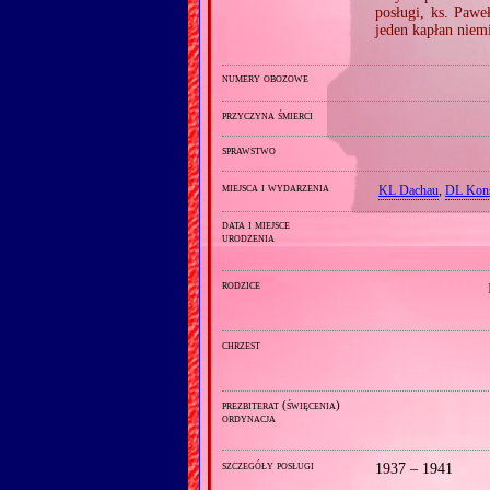
posługi, ks. Pawe
jeden kapłan niem
numery obozowe
przyczyna śmierci
sprawstwo
miejsca i wydarzenia
KL Dachau
,
DL Kons
data i miejsce
urodzenia
rodzice
chrzest
prezbiterat (święcenia)
ordynacja
szczegóły posługi
1937 – 1941