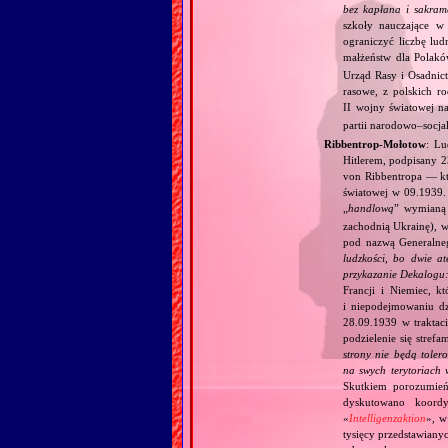
bez kapłana i sakram
szkoły nauczające w 
ograniczyć liczbę lu
małżeństw dla Polakó
Urząd Rasy i Osadnict
rasowe, z polskich r
II wojny światowej na
partii narodowo–socjali
Ribbentrop‐Mołotow
: Lu
Hitlerem, podpisany 
von Ribbentropa — któ
światowej w 09.1939.
„
handlową
” wymian
zachodnią Ukrainę), w
pod nazwą Generalne
ludzkości, bo dwie at
przykazanie Dekalogu:
Francji i Niemiec, k
i niepodejmowaniu d
28.09.1939 w traktaci
podzielenie się stref
strony nie będą toler
na swych terytoriach 
Skutkiem porozumień
dyskutowano koordy
«
Intelligenzaktion
», w
tysięcy przedstawiany