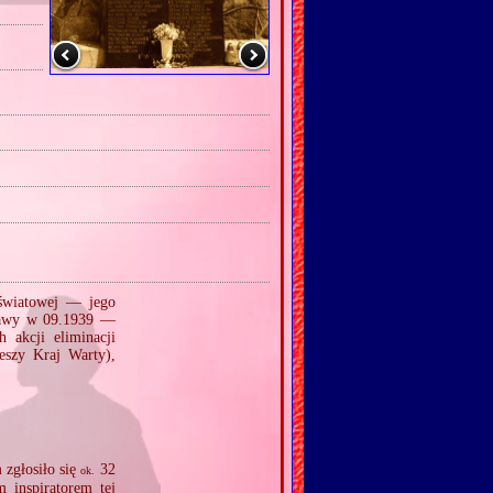
 światowej — jego
szawy w 09.1939 —
 akcji eliminacji
szy Kraj Warty),
 zgłosiło się
32
ok.
 inspiratorem tej