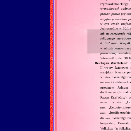
rzymskokatolickiego, 
wyznaniowych podmiot
prawne prawa prywatn
majątek podmiotów pra
w tym czasie znajdo
Jednocześnie w §6.1 
lub stowarzyszenia re
religijnego narodowo
352 osób. Wszystk
ok.
w obozie koncentrac
poznańskiej siedzibi
Większość z nich 30.
Reichsgau Wartheland
: 
II wojny światowej, 
rosyjska), Niemcy po
w
Generalgouve
niem.
Großdeutschla
tzw.
niem.
prowincje. Jednym 
do Niemiec (formalni
Rzeszy Kraj Warty), w
uznali za
„
Ur
niem.
„
Entpolonisieru
niem.
„
Intelligenzakti
niem.
do
Generalgouve
niem.
bałtyckich, Besarab
Volksliste (
folkslis
pl.