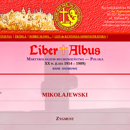
Rzymskokatolicka Pa
św. Zygmunt
pw.
05-507 Słomczy
ul. Wiślana 85
dekanat konstanciń
archidiecezja warsz
ŚNIENIA
ŹRÓDŁA
DOBRE SŁOWA…
LIST do KUSTOSZA/ADMINISTRATORA
Martyrologium duchowieństwa — Polska
XX w. (lata 1914 – 1989)
dane osobowe
o
MIKOŁAJEWSKI
Zygmunt