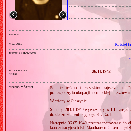
funkcja
wyznanie
Kościół ł
diecezja / prowincja
a
data i miejsce
26.11.1942
śmierci
szczegóły śmierci
Po niemieckim i rosyjskim najeździe na R
po rozpoczęciu okupacji niemieckiej, aresztow
Więziony w Cieszynie.
Stamtąd 28.04.1940 wywieziony, w III transpo
do obozu koncentracyjnego KL Dachau.
Następnie 06.05.1940 przetransportowany do
koncentracyjnych KL Mauthausen‐Gusen — gdzi