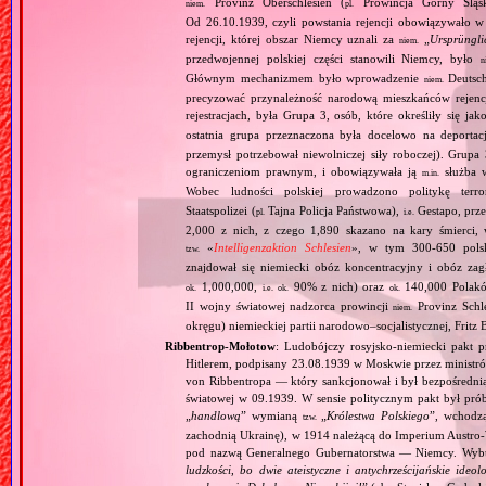
Provinz Oberschlesien (
Prowincja Górny Śląs
niem.
pl.
Od 26.10.1939, czyli powstania rejencji obowiązywało w 
rejencji, której obszar Niemcy uznali za
„
Ursprüngli
niem.
przedwojennej polskiej części stanowili Niemcy, było
n
Głównym mechanizmem było wprowadzenie
Deutsch
niem.
precyzować przynależność narodową mieszkańców rejencj
rejestracjach, była Grupa 3, osób, które określiły się jak
ostatnia grupa przeznaczona była docelowo na deporta
przemysł potrzebował niewolniczej siły roboczej). Gru
ograniczeniom prawnym, i obowiązywała ją
służba w
m.in.
Wobec ludności polskiej prowadzono politykę terr
Staatspolizei (
Tajna Policja Państwowa),
Gestapo, prz
pl.
i.e.
2,000 z nich, z czego 1,890 skazano na kary śmierci
«
Intelligenzaktion Schlesien
», w tym 300‐650 polsk
tzw.
znajdował się niemiecki obóz koncentracyjny i obóz z
1,000,000,
90% z nich) oraz
140,000 Polak
ok.
i.e.
ok.
ok.
II wojny światowej nadzorca prowincji
Provinz Schl
niem.
okręgu) niemieckiej partii narodowo–socjalistycznej, Fritz 
Ribbentrop‐Mołotow
: Ludobójczy rosyjsko‐niemiecki pakt 
Hitlerem, podpisany 23.08.1939 w Moskwie przez minist
von Ribbentropa — który sankcjonował i był bezpośrednią
światowej w 09.1939. W sensie politycznym pakt był prób
„
handlową
” wymianą
„
Królestwa Polskiego
”, wchodzą
tzw.
zachodnią Ukrainę), w 1914 należącą do Imperium Austro‐W
pod nazwą Generalnego Gubernatorstwa — Niemcy. Wybuc
ludzkości, bo dwie ateistyczne i antychrześcijańskie id