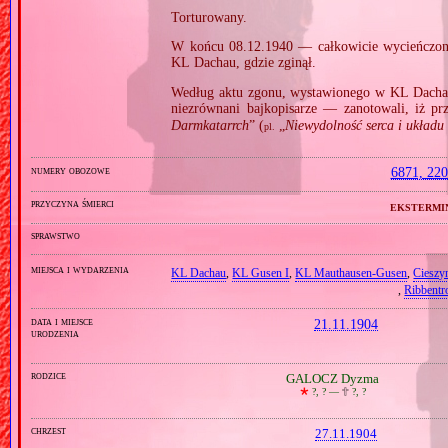
Torturowany.
W końcu 08.12.1940 — całkowicie wycieńczon
KL Dachau, gdzie zginął.
Według aktu zgonu, wystawionego w KL Dacha
niezrównani bajkopisarze — zanotowali, iż pr
Darmkatarrch
” (
„
Niewydolność serca i układu k
pl.
numery obozowe
6871, 22
przyczyna śmierci
ekstermi
sprawstwo
miejsca i wydarzenia
KL Dachau
,
KL Gusen I
,
KL Mauthausen‐Gusen
,
Cieszy
,
Ribbent
data i miejsce
21.11.1904
urodzenia
rodzice
GALOCZ Dyzma
🞲
?, ? —
🕆
?, ?
chrzest
27.11.1904