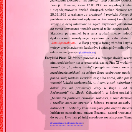
przykazanie Dekalogu: Nie zabijaj!
” (abp Stanisław Gądeck
Francji i Niemiec, które 12.09.1939 na wspólnej konfe
i niepodejmowaniu działań zbrojnych wobec Niemiec (c
28.09.1939 w traktacie „
o granicach i przyjaźni Niemcy‐
podzielenie się strefami wpływów w środkowej i wschodni
strony nie będą tolerować na swych terytoriach jakiejkolwi
na swych terytoriach wszelkie zaczątki takiej propagandy
Skutkiem porozumień była seria spotkań między ludob
dyskutowano koordynację wysiłków w celu ekstermi
«
Intelligenzaktion
», w Rosji przyjęła formę zbrodni katyńs
tysięcy przedstawianych kapłanów, i dziesiątków milionów z
odczuwalne.
(więcej na:
pl.wikipedia.org
)
Encykliki Piusa XI
: Wobec powstania w Europie dwóch systemó
nimi podobieństw niż sprzeczności, papież Pius XI wydał 
Sorge
” (
„
Z palącą troską
”) potępił narodowy socjali
pl.
przedchrześcijańskimi, na miejsce Boga osobowego stawia 
ponad skalę wartości ziemskie: rasę albo naród, albo pańs
wartości ludzkiej społeczności,
i czyni z nich najwyższą 
[…]
daleki jest od prawdziwej wiary w Boga i od świ
Redemptoris
” (
„
Boski Odkupiciel
”), w której poddał k
pl.
„
Komunizm pozbawia człowieka wolności, a więc duchowej
i wszelkie moralne oparcie, z którego pomocą mogłaby 
bolszewicki i bezbożny komunizm głosi jako orędzie zbawie
ludzkiego naturalnemu prawu Bożemu, zalecał wcielanie 
do oporu. Dwa lata później narodowo socjalistyczne Niemc
pl.wikipedia.org
,
pl.wikipedia.org
)