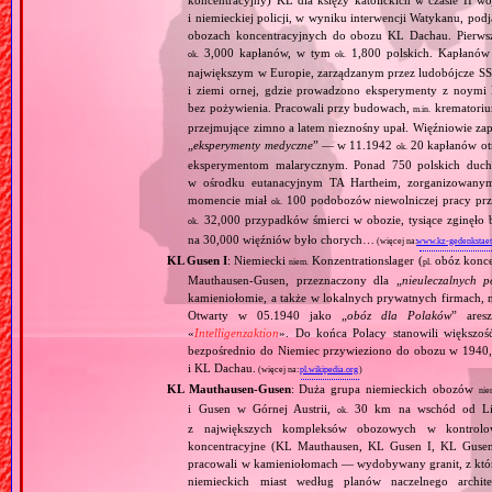
koncentracyjny) KL dla księży katolickich w czasie II w
i niemieckiej policji, w wyniku interwencji Watykanu, p
obozach koncentracyjnych do obozu KL Dachau. Pierwsz
3,000 kapłanów, w tym
1,800 polskich. Kapłanów
ok.
ok.
największym w Europie, zarządzanym przez ludobójcze SS 
i ziemi ornej, gdzie prowadzono eksperymenty z noymi 
bez pożywienia. Pracowali przy budowach,
krematoriu
m.in.
przejmujące zimno a latem nieznośny upał. Więźniowie zap
„
eksperymenty medyczne
” — w 11.1942
20 kapłanów ot
ok.
eksperymentom malarycznym. Ponad 750 polskich duc
w ośrodku eutanacyjnym TA Hartheim, zorganizowany
momencie miał
100 podobozów niewolniczej pracy pr
ok.
32,000 przypadków śmierci w obozie, tysiące zginęł
ok.
na 30,000 więźniów było chorych…
(więcej na:
www.kz-gedenkstaet
KL Gusen I
: Niemiecki
Konzentrationslager (
obóz konce
niem.
pl.
Mauthausen‐Gusen, przeznaczony dla „
nieuleczalnych p
kamieniołomie, a także w lokalnych prywatnych firmach,
Otwarty w 05.1940 jako „
obóz dla Polaków
” aresz
«
Intelligenzaktion
». Do końca Polacy stanowili większoś
bezpośrednio do Niemiec przywieziono do obozu w 1940,
i KL Dachau.
(więcej na:
pl.wikipedia.org
)
KL Mauthausen‐Gusen
: Duża grupa niemieckich obozów
nie
i Gusen w Górnej Austrii,
30 km na wschód od Linz
ok.
z największych kompleksów obozowych w kontrolow
koncentracyjne (KL Mauthausen, KL Gusen I, KL Gusen 
pracowali w kamieniołomach — wydobywany granit, z które
niemieckich miast według planów naczelnego archit