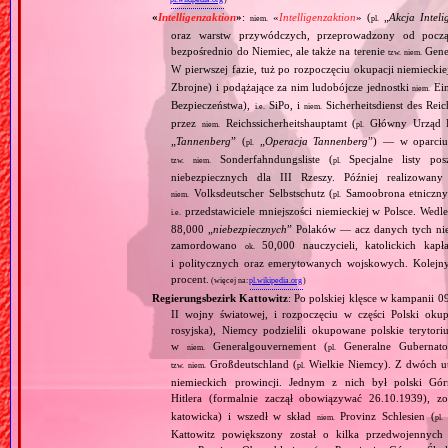
«
Intelligenzaktion
»
:
«
Intelligenzaktion
» (
„
Akcja Inteli
niem.
pl.
oraz warstw przywódczych, przeprowadzony od począ
bezpośrednio do Niemiec, ale także na terenie
Gene
tzw.
niem.
W pierwszej fazie, tuż po rozpoczęciu okupacji niemiecki
Zbrojne) i podążające za nim ludobójcze jednostki
Ein
niem.
Bezpieczeństwa),
SiPo, i
Sicherheitsdienst des Reic
i.e.
niem.
przez
Reichssicherheitshauptamt (
Główny Urząd B
niem.
pl.
„
Tannenberg
” (
„
Operacja Tannenberg
”) — w oparciu 
pl.
Sonderfahndungsliste (
Specjalne listy po
tzw.
niem.
pl.
niebezpiecznych dla III Rzeszy. Później realizowan
Volksdeutscher Selbstschutz (
Samoobrona etniczny
niem.
pl.
przedstawiciele mniejszości niemieckiej w Polsce. Wed
i.e.
88,000 „
niebezpiecznych
” Polaków — acz danych tych nie 
zamordowano
50,000 nauczycieli, katolickich kapł
ok.
i politycznych oraz emerytowanych wojskowych. Kolejny
procent.
(więcej na:
pl.wikipedia.org
)
Regierungsbezirk Kattowitz
: Po polskiej klęsce w kampanii 0
II wojny światowej, i rozpoczęciu w części Polski okupa
rosyjska), Niemcy podzielili okupowane polskie terytori
w
Generalgouvernement (
Generalne Gubernato
niem.
pl.
Großdeutschland (
Wielkie Niemcy). Z dwóch utw
tzw.
niem.
pl.
niemieckich prowincji. Jednym z nich był polski Gó
Hitlera (formalnie zaczął obowiązywać 26.10.1939), 
katowicka) i wszedł w skład
Provinz Schlesien (
niem.
pl.
Kattowitz powiększony został o kilka przedwojennyc