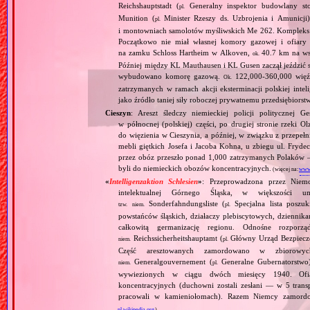
Reichshauptstadt (
Generalny inspektor budowlany st
pl.
Munition (
Minister Rzeszy ds. Uzbrojenia i Amunicji)
pl.
i montowniach samolotów myśliwskich Me 262. Kompleks sł
Początkowo nie miał własnej komory gazowej i ofiary
na zamku Schloss Hartheim w Alkoven,
40.7 km na wsc
ok.
Później między KL Mauthausen i KL Gusen zaczął jeździ
wybudowano komorę gazową.
122,000‐360,000 więźn
Ok.
zatrzymanych w ramach akcji eksterminacji polskiej inteli
jako źródło taniej siły roboczej prywatnemu przedsiębiorst
Cieszyn
: Areszt śledczy niemieckiej policji politycznej
w północnej (polskiej) części, po drugiej stronie rze
do więzienia w Cieszynia, a później, w związku z przepe
mebli giętkich Josefa i Jacoba Kohna, u zbiegu ul. Fryd
przez obóz przeszło ponad 1,000 zatrzymanych Polaków —
byli do niemieckich obozów koncentracyjnych.
(więcej na:
www.
«
Intelligenzaktion Schlesien
»
: Przeprowadzona przez Niemc
intelektualnej Górnego Śląska, w większości u
Sonderfahndungsliste (
Specjalna lista poszu
tzw.
niem.
pl.
powstańców śląskich, działaczy plebiscytowych, dziennik
całkowitą germanizację regionu. Odnośne rozpor
Reichssicherheitshauptamt (
Główny Urząd Bezpieczeń
niem.
pl.
Część aresztowanych zamordowano w zbiorowy
Generalgouvernement (
Generalne Gubernatorstwo)
niem.
pl.
wywiezionych w ciągu dwóch miesięcy 1940. Ofi
koncentracyjnych (duchowni zostali zesłani — w 5 tra
pracowali w kamieniołomach). Razem Niemcy zamord
pl.wikipedia.org
)