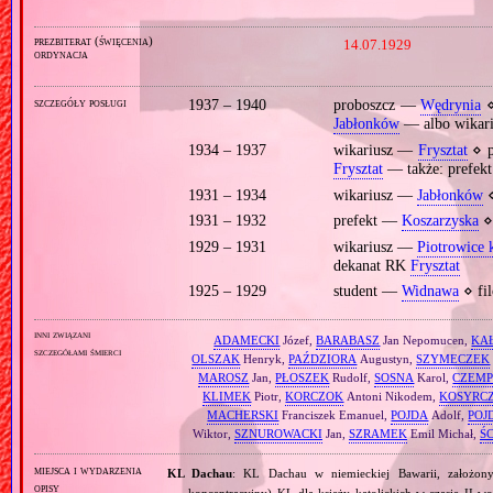
prezbiterat (święcenia)
14.07.1929
ordynacja
szczegóły posługi
1937 – 1940
proboszcz —
Wędrynia
⋄
Jabłonków
— albo wikari
1934 – 1937
wikariusz —
Frysztat
⋄ p
Frysztat
— także: prefekt
1931 – 1934
wikariusz —
Jabłonków
⋄
1931 – 1932
prefekt —
Koszarzyska
⋄ 
1929 – 1931
wikariusz —
Piotrowice 
dekanat RK
Frysztat
1925 – 1929
student —
Widnawa
⋄ fil
inni związani
ADAMECKI
Józef,
BARABASZ
Jan Nepomucen,
KA
szczegółami śmierci
OLSZAK
Henryk,
PAŹDZIORA
Augustyn,
SZYMECZEK
MAROSZ
Jan,
PŁOSZEK
Rudolf,
SOSNA
Karol,
CZEMP
KLIMEK
Piotr,
KORCZOK
Antoni Nikodem,
KOSYRC
MACHERSKI
Franciszek Emanuel,
POJDA
Adolf,
POJ
Wiktor,
SZNUROWACKI
Jan,
SZRAMEK
Emil Michał,
Ś
miejsca i wydarzenia
KL Dachau
: KL Dachau w niemieckiej Bawarii, założo
opisy