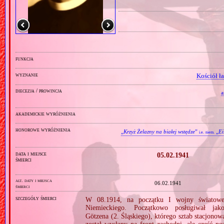
funkcja
wyznanie
Kościół ł
diecezja / prowincja
a
akademickie wyróżnienia
honorowe wyróżnienia
„
Krzyż Żelazny na białej wstędze
”
„
Ei
i.e.
niem.
data i miejsce
05.02.1941
śmierci
alt. daty i miejsca
06.02.1941
śmierci
szczegóły śmierci
W 08.1914, na początku I wojny światowe
Niemieckiego. Początkowo posługiwał j
Götzena (2. Śląskiego), którego sztab stacjon