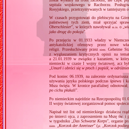
został wysłany na front zachodni, ale część 
szpitala wojskowego w Raciborzu. Posługi
Rosyjskiego, przetrzymywanych w tamtejszym ob
W czasach przygotowań do plebiscytu na Górn
państwowej tych ziem, miał sprzyjać spraw
Oberschlesier
”, w których nawoływał
o „
wi
m.in.
jako drogę do pokoju
”.
Po przejęciu w 01.1933 władzy w Niemczech
antykatolickiej ofensywy przez nowe w
religii. Przesłuchiwany przez
Geheime Staa
niem.
z wygłaszaniem krytycznych opinii na temat
a 21.01.1939 w związku z kazaniem, w który
niemiecki w czasie I wojny światowej, acz b
„
Umarł i obróci się w proch i popiół, w odróżnie
Pod koniec 06.1939, na zalecenie ordynariusza
używania języka polskiego podczas śpiewu i k
Msza święta. W kronice parafialnej odnotował,
po cichu płakali
”.
Po niemieckim najeździe na Rzeczpospolitą 01.0
II wojny światowej zorganizował pomoc społeczn
Napisał też list od niemieckiego działacza rzą
po śmierci ojca, z zaproszeniem na Mszę św. i
w tygodniku „
Das Schwarze Korps
”, organie pr
„
Korczok der Anreisser
” (
„
Korczok podżeg
niem.
pl.