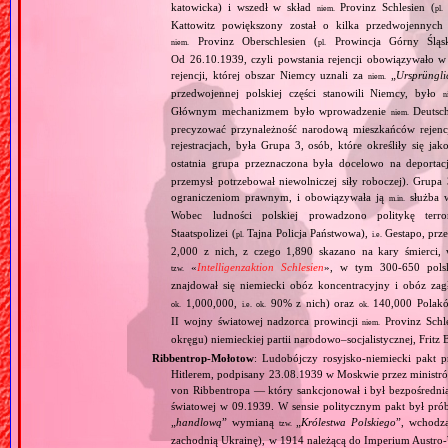
katowicka) i wszedł w skład
Provinz Schlesien (
niem.
pl.
Kattowitz powiększony został o kilka przedwojennyc
Provinz Oberschlesien (
Prowincja Górny Śląs
niem.
pl.
Od 26.10.1939, czyli powstania rejencji obowiązywało w 
rejencji, której obszar Niemcy uznali za
„
Ursprüngli
niem.
przedwojennej polskiej części stanowili Niemcy, było
n
Głównym mechanizmem było wprowadzenie
Deutsch
niem.
precyzować przynależność narodową mieszkańców rejencj
rejestracjach, była Grupa 3, osób, które określiły się jak
ostatnia grupa przeznaczona była docelowo na deporta
przemysł potrzebował niewolniczej siły roboczej). Gru
ograniczeniom prawnym, i obowiązywała ją
służba w
m.in.
Wobec ludności polskiej prowadzono politykę terr
Staatspolizei (
Tajna Policja Państwowa),
Gestapo, prz
pl.
i.e.
2,000 z nich, z czego 1,890 skazano na kary śmierci
«
Intelligenzaktion Schlesien
», w tym 300‐650 polsk
tzw.
znajdował się niemiecki obóz koncentracyjny i obóz z
1,000,000,
90% z nich) oraz
140,000 Polak
ok.
i.e.
ok.
ok.
II wojny światowej nadzorca prowincji
Provinz Schl
niem.
okręgu) niemieckiej partii narodowo–socjalistycznej, Fritz 
Ribbentrop‐Mołotow
: Ludobójczy rosyjsko‐niemiecki pakt 
Hitlerem, podpisany 23.08.1939 w Moskwie przez minist
von Ribbentropa — który sankcjonował i był bezpośrednią
światowej w 09.1939. W sensie politycznym pakt był prób
„
handlową
” wymianą
„
Królestwa Polskiego
”, wchodzą
tzw.
zachodnią Ukrainę), w 1914 należącą do Imperium Austro‐W