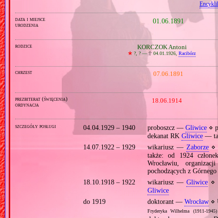
Encykli
data i miejsce
01.06.1891
urodzenia
rodzice
KORCZOK Antoni
🞲
?, ? —
🕆
04.01.1926,
Racibórz
chrzest
07.06.1891
prezbiterat (święcenia)
18.06.1914
ordynacja
szczegóły posługi
04.04.1929 – 1940
proboszcz —
Gliwice
⋄ p
dekanat RK
Gliwice
— ta
14.07.1922 – 1929
wikariusz —
Zaborze
⋄ 
także: od 1924 człon
Wrocławiu, organizacj
pochodzących z Górnego 
18.10.1918 – 1922
wikariusz —
Gliwice
⋄ 
Gliwice
do 1919
doktorant —
Wrocław
⋄ 
Fryderyka Wilhelma (1911‐1945