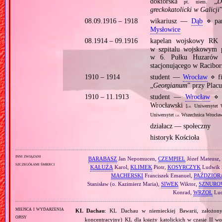
doktorska
„
D
pt.
niem.
greckokatolicki w Galicji
08.09.1916 – 1918
wikariusz —
Dąb
⋄ pa
Mysłowice
08.1914 – 09.1916
kapelan wojskowy R
w szpitalu wojskowym p
w 6. Pułku Huzaró
stacjonującego w Raciborz
1910 – 1914
student —
Wrocław
⋄ fi
„
Georgianum
” przy Plac
1910 – 11.1913
student —
Wrocław
⋄ f
Wrocławski
[
Uniwersytet W
i.e.
Uniwersytet
Wszechnica Wrocław
i.e.
działacz — społeczny
historyk Kościoła
inni związani
BARABASZ
Jan Nepomucen,
CZEMPIEL
Józef Mateusz
szczegółami śmierci
KAŁUŻA
Karol,
KLIMEK
Piotr,
KOSYRCZYK
Ludwik S
MACHERSKI
Franciszek Emanuel,
PAŹDZIOR
Stanisław (o. Kazimierz Maria),
SIWEK
Wiktor,
SZNURO
Konrad,
WRZOŁ
Lud
miejsca i wydarzenia
KL Dachau
: KL Dachau w niemieckiej Bawarii, założo
opisy
koncentracyjny) KL dla księży katolickich w czasie II w