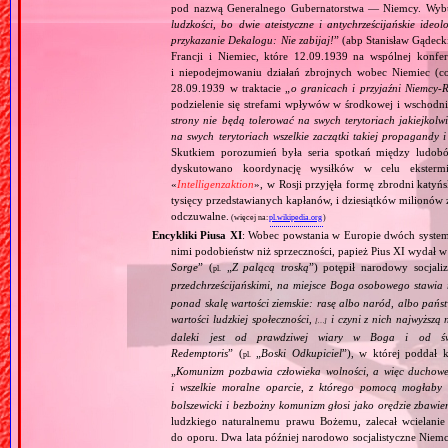
pod nazwą Generalnego Gubernatorstwa — Niemcy. Wybuc
ludzkości, bo dwie ateistyczne i antychrześcijańskie id
przykazanie Dekalogu: Nie zabijaj!
” (abp Stanisław Gądeck
Francji i Niemiec, które 12.09.1939 na wspólnej konfe
i niepodejmowaniu działań zbrojnych wobec Niemiec (c
28.09.1939 w traktacie „
o granicach i przyjaźni Niemcy‐
podzielenie się strefami wpływów w środkowej i wschodni
strony nie będą tolerować na swych terytoriach jakiejkolwi
na swych terytoriach wszelkie zaczątki takiej propagandy
Skutkiem porozumień była seria spotkań między ludob
dyskutowano koordynację wysiłków w celu ekstermi
«
Intelligenzaktion
», w Rosji przyjęła formę zbrodni katyńs
tysięcy przedstawianych kapłanów, i dziesiątków milionów z
odczuwalne.
(więcej na:
pl.wikipedia.org
)
Encykliki Piusa XI
: Wobec powstania w Europie dwóch systemó
nimi podobieństw niż sprzeczności, papież Pius XI wydał 
Sorge
” (
„
Z palącą troską
”) potępił narodowy socjali
pl.
przedchrześcijańskimi, na miejsce Boga osobowego stawia 
ponad skalę wartości ziemskie: rasę albo naród, albo pańs
wartości ludzkiej społeczności,
i czyni z nich najwyższą 
[…]
daleki jest od prawdziwej wiary w Boga i od świ
Redemptoris
” (
„
Boski Odkupiciel
”), w której poddał k
pl.
„
Komunizm pozbawia człowieka wolności, a więc duchowej
i wszelkie moralne oparcie, z którego pomocą mogłaby 
bolszewicki i bezbożny komunizm głosi jako orędzie zbawie
ludzkiego naturalnemu prawu Bożemu, zalecał wcielanie 
do oporu. Dwa lata później narodowo socjalistyczne Niemc