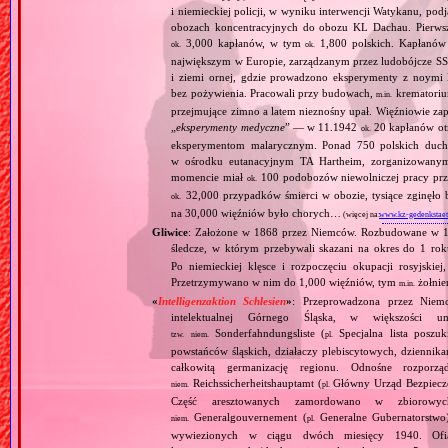
i niemieckiej policji, w wyniku interwencji Watykanu, p
obozach koncentracyjnych do obozu KL Dachau. Pierwsz
3,000 kapłanów, w tym
1,800 polskich. Kapłanów
ok.
ok.
największym w Europie, zarządzanym przez ludobójcze SS 
i ziemi ornej, gdzie prowadzono eksperymenty z noymi 
bez pożywienia. Pracowali przy budowach,
krematoriu
m.in.
przejmujące zimno a latem nieznośny upał. Więźniowie zap
„
eksperymenty medyczne
” — w 11.1942
20 kapłanów ot
ok.
eksperymentom malarycznym. Ponad 750 polskich duc
w ośrodku eutanacyjnym TA Hartheim, zorganizowany
momencie miał
100 podobozów niewolniczej pracy pr
ok.
32,000 przypadków śmierci w obozie, tysiące zginęł
ok.
na 30,000 więźniów było chorych…
(więcej na:
www.kz-gedenkstaet
Gliwice
: Założone w 1868 przez Niemców. Rozbudowane w 19
śledcze, w którym przebywali skazani na okres do 1 ro
Po niemieckiej klęsce i rozpoczęciu okupacji rosyjski
Przetrzymywano w nim do 1,000 więźniów, tym
żołnie
m.in.
«
Intelligenzaktion Schlesien
»
: Przeprowadzona przez Niemc
intelektualnej Górnego Śląska, w większości u
Sonderfahndungsliste (
Specjalna lista poszu
tzw.
niem.
pl.
powstańców śląskich, działaczy plebiscytowych, dziennik
całkowitą germanizację regionu. Odnośne rozpor
Reichssicherheitshauptamt (
Główny Urząd Bezpieczeń
niem.
pl.
Część aresztowanych zamordowano w zbiorowy
Generalgouvernement (
Generalne Gubernatorstwo)
niem.
pl.
wywiezionych w ciągu dwóch miesięcy 1940. Ofi