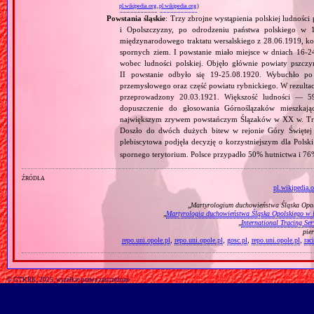
pl.wikipedia.org
,
pl.wikipedia.org
)
Powstania śląskie
: Trzy zbrojne wystąpienia polskiej ludnoś
i Opolszczyzny, po odrodzeniu państwa polskiego w 1
międzynarodowego traktatu wersalskiego z 28.06.1919, ko
spornych ziem. I powstanie miało miejsce w dniach 16‐24
wobec ludności polskiej. Objęło głównie powiaty pszcz
II powstanie odbyło się 19‐25.08.1920. Wybuchło po 
przemysłowego oraz część powiatu rybnickiego. W rezultaci
przeprowadzony 20.03.1921. Większość ludności — 5
dopuszczenie do głosowania Górnoślązaków mieszkają
największym zrywem powstańczym Ślązaków w XX w. Trwa
Doszło do dwóch dużych bitew w rejonie Góry Święte
plebiscytowa podjęła decyzję o korzystniejszym dla Pols
spornego terytorium. Polsce przypadło 50% hutnictwa i 76
źródła
pl.wikipedia.o
„
Martyrologium duchowieństwa Śląska Opols
„
Martyrologia duchowieństwa Śląska Opolskiego w la
„
International Tracing Ser
pie
repo.uni.opole.pl
,
repo.uni.opole.pl
,
gosc.pl
,
repo.uni.opole.pl
,
rac
© GTKRK, 2025, wszelkie prawa zastrzeżone