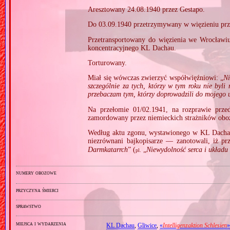
Aresztowany 24.08.1940 przez Gestapo.
Do 03.09.1940 przetrzymywany w więzieniu pr
Przetransportowany do więzienia we Wrocławi
koncentracyjnego KL Dachau.
Torturowany.
Miał się wówczas zwierzyć współwięźniowi: „
Ni
szczególnie za tych, którzy w tym roku nie byli
przebaczam tym, którzy doprowadzili do mojego uw
Na przełomie 01/02.1941, na rozprawie przed
zamordowany przez niemieckich strażników ob
Według aktu zgonu, wystawionego w KL Dacha
niezrównani bajkopisarze — zanotowali, iż pr
Darmkatarrch
” (
„
Niewydolność serca i układu k
pl.
numery obozowe
przyczyna śmierci
sprawstwo
miejsca i wydarzenia
KL Dachau
,
Gliwice
,
«
Intelligenzaktion Schlesien