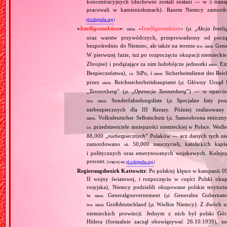
koncentracyjnych (duchowni zostali zesłani — w 5 tra
pracowali w kamieniołomach). Razem Niemcy zamord
pl.wikipedia.org
)
«
Intelligenzaktion
»
:
«
Intelligenzaktion
» (
„
Akcja Inteli
niem.
pl.
oraz warstw przywódczych, przeprowadzony od począ
bezpośrednio do Niemiec, ale także na terenie
Gene
tzw.
niem.
W pierwszej fazie, tuż po rozpoczęciu okupacji niemiecki
Zbrojne) i podążające za nim ludobójcze jednostki
Ein
niem.
Bezpieczeństwa),
SiPo, i
Sicherheitsdienst des Reic
i.e.
niem.
przez
Reichssicherheitshauptamt (
Główny Urząd B
niem.
pl.
„
Tannenberg
” (
„
Operacja Tannenberg
”) — w oparciu 
pl.
Sonderfahndungsliste (
Specjalne listy po
tzw.
niem.
pl.
niebezpiecznych dla III Rzeszy. Później realizowan
Volksdeutscher Selbstschutz (
Samoobrona etniczny
niem.
pl.
przedstawiciele mniejszości niemieckiej w Polsce. Wed
i.e.
88,000 „
niebezpiecznych
” Polaków — acz danych tych nie 
zamordowano
50,000 nauczycieli, katolickich kapł
ok.
i politycznych oraz emerytowanych wojskowych. Kolejny
procent.
(więcej na:
pl.wikipedia.org
)
Regierungsbezirk Kattowitz
: Po polskiej klęsce w kampanii 0
II wojny światowej, i rozpoczęciu w części Polski okupa
rosyjska), Niemcy podzielili okupowane polskie terytori
w
Generalgouvernement (
Generalne Gubernato
niem.
pl.
Großdeutschland (
Wielkie Niemcy). Z dwóch utw
tzw.
niem.
pl.
niemieckich prowincji. Jednym z nich był polski Gó
Hitlera (formalnie zaczął obowiązywać 26.10.1939), 