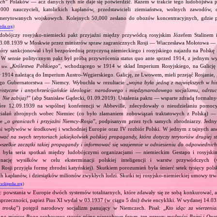
ych
” Polaków — acz danych tych nie daje się potwierdzić. Razem w trakcie tego ludobójstwa 
00 nauczycieli, katolickich kapłanów, przedstawicieli ziemiaństwa, wolnych zawodów, d
emerytowanych wojskowych. Kolejnych 50,000 zesłano do obozów koncentracyjnych, gdzie 
edia.org
)
dobójczy rosyjsko‐niemiecki pakt przyjaźni między przywódcą rosyjskim Józefem Stalinem
23.08.1939 w Moskwie przez ministrów spraw zagranicznych Rosji — Wiaczesława Mołotowa —
ry sankcjonował i był bezpośrednią przyczyną niemieckiego i rosyjskiego najazdu na Polskę 
 W sensie politycznym pakt był próbą przywrócenia status quo ante sprzed 1914, z jednym wy
ą
„
Królestwa Polskiego
”, wchodzącego w 1914 w skład Imperium Rosyjskiego, na Galicję 
tzw.
 1914 należącą do Imperium Austro‐Węgierskiego. Galicję, ze Lwowem, mieli przejąć Rosjanie, 
go Gubernatorstwa — Niemcy. Wybuchła w rezultacie „
wojna była jedną z największych w his
eistyczne i antychrześcijańskie ideologie: narodowego i międzynarodowego socjalizmu, odrzu
 Nie zabijaj!
” (abp Stanisław Gądecki, 01.09.2019). Ustalenia paktu — wsparte zdradą formalny
tóre 12.09.1939 na wspólnej konferencji w Abbeville, zdecydowały o nieudzielaniu pomoc
ziałań zbrojnych wobec Niemiec (co było złamaniem zobowiązań traktatowych z Polską) — 
e „
o granicach i przyjaźni Niemcy‐Rosja
”, podpisanym przez tych samych zbrodniarzy. Jedny
ami wpływów w środkowej i wschodniej Europie oraz IV rozbiór Polski. W jednym z tajnych an
ować na swych terytoriach jakiejkolwiek polskiej propagandy, która dotyczy terytoriów drugiej s
wszelkie zaczątki takiej propagandy i informować się wzajemnie w odniesieniu do odpowiednic
 była seria spotkań między ludobójczymi organizacjami — niemieckim Gestapo i rosyjs
nację wysiłków w celu eksterminacji polskiej inteligencji i warstw przywódczych
 Rosji przyjęła formę zbrodni katyńskiej). Skutkiem porozumień była śmierć setek tysięcy polsk
ch kapłanów, i dziesiątków milionów zwykłych ludzi. Skutki tej rosyjsko‐niemieckiej umowy trwał
.wikipedia.org
)
c powstania w Europie dwóch systemów totalitarnych, które zdawały się ze sobą konkurować, 
sprzeczności, papież Pius XI wydał w 03.1937 (w ciągu 5 dni) dwie encykliki. W wydanej 14.03
 troską
”) potępił narodowy socjalizm panujący w Niemczech. Pisał: „
Kto idąc za wierzeni
, na miejsce Boga osobowego stawia różne nieosobowe fatum, ten przeczy mądrości Bożej i Opa