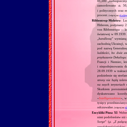
88,000 „
niebezpieczn
zamordowano
50,0
ok.
i politycznych oraz 
procent.
(więcej na:
pl.wikip
Ribbentrop‐Mołotow
: Lu
Hitlerem, podpisany 
von Ribbentropa — któ
światowej w 09.1939.
„
handlową
” wymian
zachodnią Ukrainę), w
pod nazwą Generalne
ludzkości, bo dwie at
przykazanie Dekalogu:
Francji i Niemiec, k
i niepodejmowaniu d
28.09.1939 w traktaci
podzielenie się stref
strony nie będą toler
na swych terytoriach 
Skutkiem porozumień
dyskutowano koordy
«
Intelligenzaktion
», w
tysięcy przedstawiany
odczuwalne.
(więcej na:
pl
Encykliki Piusa XI
: Wobe
nimi podobieństw niż 
Sorge
” (
„
Z palącą
pl.
przedchrześcijańskimi