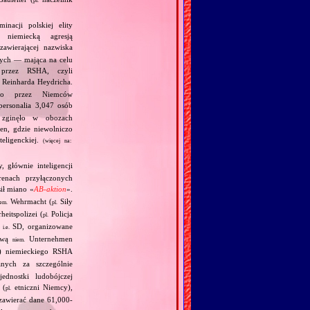
pl.
nacji polskiej elity
 niemiecką agresją
awierającej nazwiska
wnych — mająca na celu
 przez RSHA, czyli
 Reinharda Heydricha.
ego przez Niemców
personalia 3,047 osób
 zginęło w obozach
n, gdzie niewolniczo
eligenckiej.
(więcej na:
, głównie inteligencji
enach przyłączonych
ił miano «
AB‐aktion
».
Wehrmacht (
Siły
iem.
pl.
heitspolizei (
Policja
pl.
,
SD, organizowane
i.e.
zwą
Unternehmen
niem.
en) niemieckiego RSHA
nych za szczególnie
ednostki ludobójczej
 (
etniczni Niemcy),
pl.
 zawierać dane 61,000‐