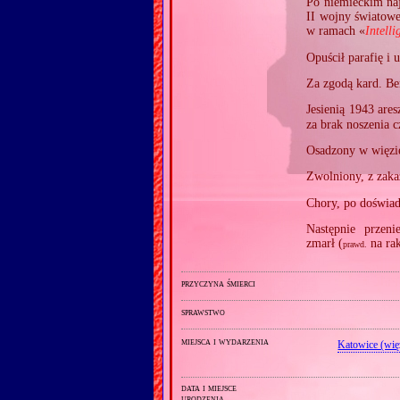
Po niemieckim naj
II wojny światowe
w ramach «
Intell
Opuścił parafię i 
Za zgodą kard. Be
Jesienią 1943 are
za brak noszenia c
Osadzony w więzie
Zwolniony, z zaka
Chory, po doświad
Następnie przeni
zmarł (
na ra
prawd.
przyczyna śmierci
sprawstwo
miejsca i wydarzenia
Katowice (wię
data i miejsce
urodzenia