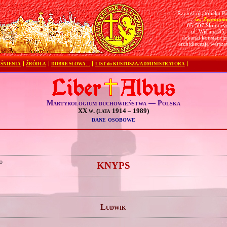
Rzymskokatolicka Pa
św. Zygmunt
pw.
05-507 Słomczy
ul. Wiślana 85
dekanat konstanciń
archidiecezja warsz
ŚNIENIA
ŹRÓDŁA
DOBRE SŁOWA…
LIST do KUSTOSZA/ADMINISTRATORA
Martyrologium duchowieństwa — Polska
XX w. (lata 1914 – 1989)
dane osobowe
o
KNYPS
Ludwik