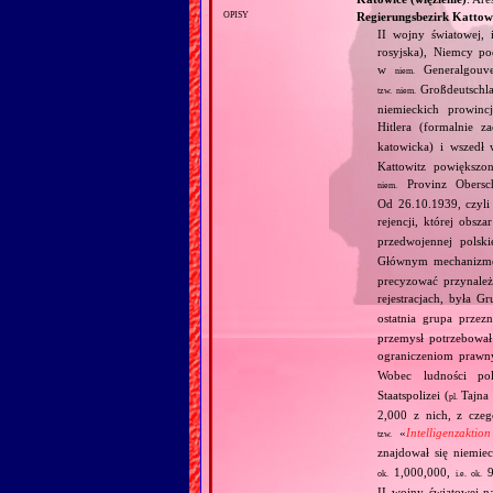
opisy
Regierungsbezirk Kattow
II wojny światowej, 
rosyjska), Niemcy po
w
Generalgouve
niem.
Großdeutschl
tzw.
niem.
niemieckich prowinc
Hitlera (formalnie 
katowicka) i wszedł
Kattowitz powiększo
Provinz Obersch
niem.
Od 26.10.1939, czyli
rejencji, której obsz
przedwojennej polski
Głównym mechanizm
precyzować przynależ
rejestracjach, była Gr
ostatnia grupa prze
przemysł potrzebował
ograniczeniom prawn
Wobec ludności pol
Staatspolizei (
Tajna 
pl.
2,000 z nich, z cze
«
Intelligenzaktio
tzw.
znajdował się niemi
1,000,000,
9
ok.
i.e.
ok.
II wojny światowej n