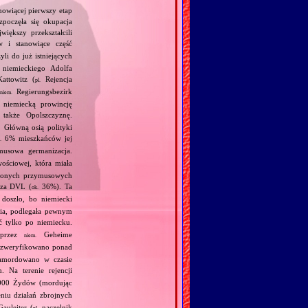
nowiącej pierwszy etap
zpoczęła się okupacja
iększy przekształcili
 i stanowiące część
i do już istniejących
 niemieckiego Adolfa
attowitz (
Rejencja
pl.
Regierungsbezirk
niem.
 niemiecką prowincję
 także Opolszczyznę.
 Główną osią polityki
6% mieszkańców jej
.
ymusowa germanizacja.
wościowej, która miała
adzonych przymusowych
oza DVL (
36%). Ta
ok.
doszło, bo niemiecki
nia, podlegała pewnym
 tylko po niemiecku.
y przez
Geheime
niem.
 zweryfikowano ponad
zamordowano w czasie
. Na terenie rejencji
000 Żydów (mordując
niu działań zbrojnych
auleiter (
naczelnik