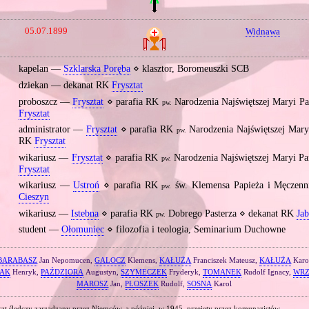
05.07.1899
Widnawa
kapelan —
Szklarska Poręba
⋄ klasztor, Boromeuszki SCB
dziekan — dekanat RK
Frysztat
proboszcz —
Frysztat
⋄ parafia RK
Narodzenia Najświętszej Maryi P
pw.
Frysztat
administrator —
Frysztat
⋄ parafia RK
Narodzenia Najświętszej Mary
pw.
RK
Frysztat
wikariusz —
Frysztat
⋄ parafia RK
Narodzenia Najświętszej Maryi P
pw.
Frysztat
wikariusz —
Ustroń
⋄ parafia RK
św. Klemensa Papieża i Męczenn
pw.
Cieszyn
wikariusz —
Istebna
⋄ parafia RK
Dobrego Pasterza ⋄ dekanat RK
Ja
pw.
student —
Ołomuniec
⋄ filozofia i teologia, Seminarium Duchowne
BARABASZ
Jan Nepomucen,
GALOCZ
Klemens,
KAŁUŻA
Franciszek Mateusz,
KAŁUŻA
Karo
ZAK
Henryk,
PAŹDZIORA
Augustyn,
SZYMECZEK
Fryderyk,
TOMANEK
Rudolf Ignacy,
WR
MAROSZ
Jan,
PŁOSZEK
Rudolf,
SOSNA
Karol
szt śledczy zarządzany przez Niemców, a później, w 1945, przejęty przez komunazistów.