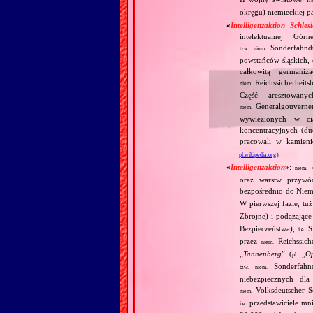
okręgu) niemieckiej pa
«
Intelligenzaktion Schles
intelektualnej Gó
Sonderfahndu
tzw.
niem.
powstańców śląskich, 
całkowitą germani
Reichssicherheits
niem.
Część aresztowan
Generalgouverne
niem.
wywiezionych w ci
koncentracyjnych (d
pracowali w kamien
pl.wikipedia.org
)
«
Intelligenzaktion
»
:
niem.
oraz warstw przywó
bezpośrednio do Niemi
W pierwszej fazie, tu
Zbrojne) i podążające
Bezpieczeństwa),
Si
i.e.
przez
Reichssiche
niem.
„
Tannenberg
” (
„
Op
pl.
Sonderfahnd
tzw.
niem.
niebezpiecznych dla
Volksdeutscher Se
niem.
przedstawiciele mni
i.e.