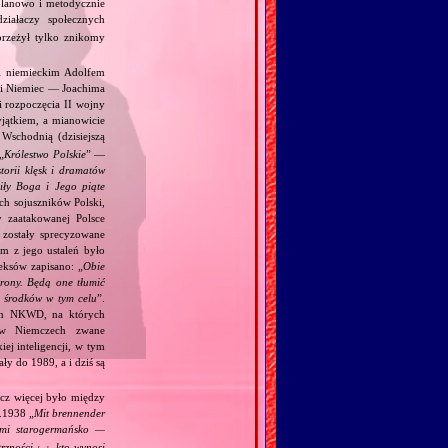
planowo i metodycznie
ziałaczy społecznych
przeżył tylko znikomy
 i niemieckim Adolfem
 i Niemiec — Joachima
i rozpoczęcia II wojny
jątkiem, a mianowicie
Wschodnią (dzisiejszą
„
Królestwo Polskie
” —
torii klęsk i dramatów
ciły Boga i Jego piąte
ch sojuszników Polski,
y zaatakowanej Polsce
zostały sprecyzowane
m z jego ustaleń było
eksów zapisano: „
Obie
trony. Będą one tłumić
h środków w tym celu
”.
kim NKWD, na których
 (w Niemczech zwane
iej inteligencji, w tym
y do 1989, a i dziś są
acz więcej było między
.1938 „
Mit brennender
ami starogermańsko —
trzności
, kto wynosi