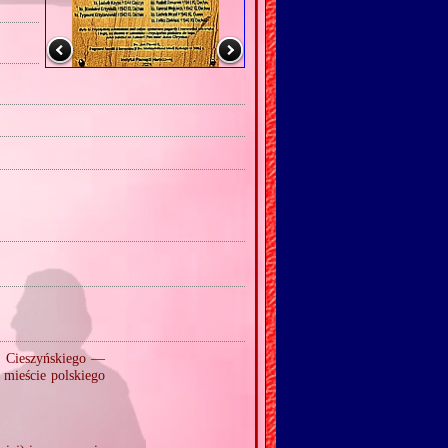
 Cieszyńskiego —
 mieście polskiego