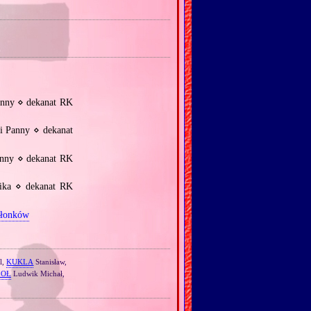
anny ⋄ dekanat RK
i Panny ⋄ dekanat
anny ⋄ dekanat RK
ika ⋄ dekanat RK
błonków
l,
KUKLA
Stanisław,
ZOŁ
Ludwik Michał,