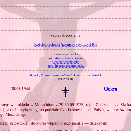
kapłan diecezjalny
Kościół łaciński (rzymskokatolicki) RK
diecezja katowicka
archidiecezja wrocławska
diecezja wrocławska
archidiecezja ołomuniecka
Krzyż „
Polonia Restituta
” — 3. klasy, Komandorski
(10.11.1938)
18.03.1944
Cieszyn
stępstwie układu w Monachium z 29‐30.09.1938, rejon Zaolzia —
Śląska
i.e.
kiej, został przyłączony, po podziale Czechosłowacji, do Polski, witał w swoim
ego Mościckiego.
ecezji katowickiej, do której włączono jego parafię — dziekanem.