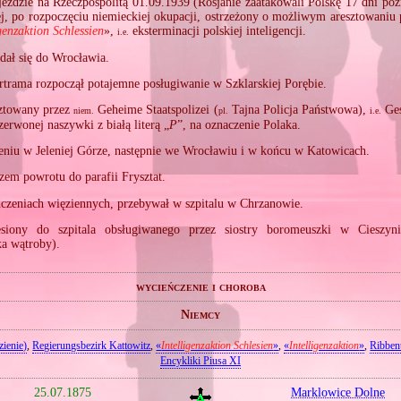
eździe na Rzeczpospolitą 01.09.1939 (Rosjanie zaatakowali Polskę 17 dni późn
j, po rozpoczęciu niemieckiej okupacji, ostrzeżony o możliwym aresztowan
igenzaktion Schlessien
»,
eksterminacji polskiej inteligencji.
i.e.
udał się do Wrocławia.
rtrama rozpoczął potajemne posługiwanie w Szklarskiej Porębie.
sztowany przez
Geheime Staatspolizei (
Tajna Policja Państwowa),
Ges
niem.
pl.
i.e.
zerwonej naszywki z białą literą „
P
”, na oznaczenie Polaka.
niu w Jeleniej Górze, następnie we Wrocławiu i w końcu w Katowicach.
zem powrotu do parafii Frysztat.
czeniach więziennych, przebywał w szpitalu w Chrzanowie.
esiony do szpitala obsługiwanego przez siostry boromeuszki w Cieszyn
ka wątroby).
wycieńczenie i choroba
Niemcy
zienie)
,
Regierungsbezirk Kattowitz
,
«
Intelligenzaktion Schlesien
»
,
«
Intelligenzaktion
»
,
Ribben
Encykliki Piusa XI
25.07.1875
Marklowice Dolne