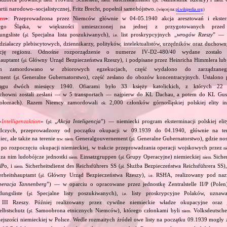
niem.
niem.
pl.
niem.
rtii narodowo–socjalistycznej, Fritz Brecht, popełnił samobójstwo.
(więcej na:
pl.wikipedia.org
)
ien
»
: Przeprowadzona przez Niemców głównie w 04‐05.1940 akcja aresztowań i ekstermi
rnego Śląska, w większości umieszczonej na jednej z przygotowanych przed
ngsliste (
Specjalna lista poszukiwanych),
list proskrypcyjnych „
wrogów Rzeszy
” — z
pl.
i.e.
działaczy plebiscytowych, dziennikarzy, polityków, intelektualistów, urzędników oraz ducho
zację regionu. Odnośne rozporządzenie o numerze IV‐D2‐480/40 wydane zostało
hauptamt (
Główny Urząd Bezpieczeństwa Rzeszy), i podpisane przez Heinricha Himmlera lub
pl.
ych zamordowano w zbiorowych egzekucjach, część wydalono do zarządzan
ment (
Generalne Gubernatorstwo), część zesłano do obozów koncentracyjnych. Ustalono 
pl.
ągu dwóch miesięcy 1940. Ofiarami było 33 księży katolickich, z których 22
uchowni zostali zesłani — w 5 transportach — najpierw do KL Dachau, a potem do KL Guse
iołomach). Razem Niemcy zamordowali
2,000 członków górnośląskiej polskiej elity int
ok.
«
Intelligenzaktion
» (
„
Akcja Inteligencja
”) — niemiecki program eksterminacji polskiej elity
pl.
dczych, przeprowadzony od początku okupacji w 09.1939 do 04.1940, głównie na ter
ec, ale także na terenie
Generalgouvernement (
Generalne Gubernatorstwo), gdzie nos
tzw.
niem.
pl.
ż po rozpoczęciu okupacji niemieckiej, w trakcie przeprowadzania operacji wojskowych przez
n
 za nim ludobójcze jednostki
Einsatzgruppen (
Grupy Operacyjne) niemieckiej
Sicher
niem.
pl.
niem.
Po, i
Sicherheitsdienst des Reichsführers SS (
Służba Bezpieczeństwa Reichsführera SS)
niem.
pl.
rheitshauptamt (
Główny Urząd Bezpieczeństwa Rzeszy),
RSHA, realizowany pod na
pl.
i.e.
eracja Tannenberg
”) — w oparciu o opracowane przez jednostkę Zentralstelle II/P (Pol
ungsliste (
Specjalne listy poszukiwanych),
listy proskrypcyjne Polaków, uznawa
pl.
i.e.
 III Rzeszy. Później realizowany przez cywilne niemieckie władze okupacyjne oraz j
lbstschutz (
Samoobrona etnicznych Niemców), którego członkami byli
Volksdeutsche
pl.
niem.
ejszości niemieckiej w Polsce. Wedle rozmaitych źródeł owe listy na początku 09.1939 mogły