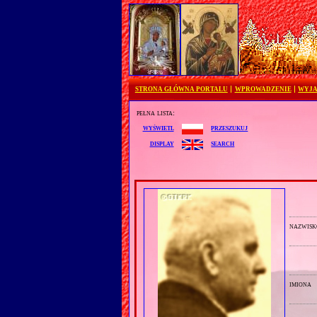
STRONA GŁÓWNA PORTALU
WPROWADZENIE
WYJA
pełna lista:
przeszukuj
wyświetl
search
display
nazwisk
imiona