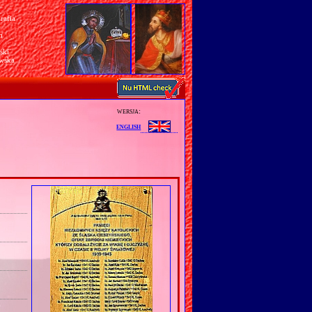
rafia
a
n
ski
awska
wersja:
english