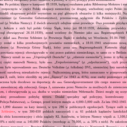
itz
: Po polskiej klęsce w kampanii 09.1939, będącej rezultatem paktu Ribbentrop‐Mołotow i sta
i rozpoczęciu w części Polski okupacji niemieckiej (w drugiej, wschodniej części Polski ro
dzielili okupowane polskie terytorium na pięć głównych obszarów (i kilka mniejszych). Najw
rnement (
Generalne Gubernatorstwo), przeznaczone wyłącznie dla Polaków i Żydów
pl.
and (
Wielkie Niemcy). Z dwóch utworzyli odrębne nowe prowincje. Dwa pozostałe przyłączyl
pl.
ji. Jednym z nich był polski Górny Śląsk, który już 08.10.1939, dekretem przywódcy
zaczął obowiązywać 26.10.1939), został wcielony do Niemiec jako
Regierungsbezirk K
niem.
 w skład
Provinz Schlesien (
Prowincja Śląsk) z siedzibą we Wrocławiu. 01.04.1940
niem.
pl.
ny został o kilka przedwojennych powiatów niemieckich, a 18.01.1941 utworzono nową
lesien (
Prowincja Górny Śląsk), który poza
Regierungsbezirk Kattowitz objął
pl.
niem.
 powstania rejencji obowiązywało w niej prawo państwa niemieckiego, to samo co w Berlinie.
ar Niemcy uznali za
„
Ursprünglich Deutsche
” (
„
rdzennie niemieckie
”), mimo iż tylko
niem.
pl.
ok
ej części stanowili Niemcy, było
„
Entpolonisierung
” (
„
odpolszczenie
”), czyli prz
niem.
pl.
em było wprowadzenie
Deutsche Volksliste (
folkslista) DVL, niemieckiej listy narodo
niem.
pl.
ność narodową mieszkańców rejencji. Najliczniejszą grupą, która zaznaczano w przeprow
upa 3, osób, które określiły się jako „
Ślązacy
” (w 1943
41%), oraz osoby pozostające p
ok.
znaczona była docelowo na deportację do
Generalgouvernement (do czego masowo nie 
niem.
 niewolniczej siły roboczej). Grupa 3, uznawana przez Niemców za możliwych do zniemcze
ym, i obowiązywała ją
służba w wojsku niemieckim Wehrmacht. Dzieci mogły się uczyć
m.in.
skiej prowadzono politykę terroru. Działał specjalny sąd policyjny, kontrolowan
Policja Państwowa),
Gestapo, przed którym stanęło
4,000‐5,000 osób. Za lata 1942‐1945
i.e.
ok.
go 1,890 skazano na kary śmierci, w tym 286 w publicznych egzekucjach. Tysiące osób 
n Schlesien
», w tym 300‐650 polskich nauczycieli i
61 polskich kapłanów katolickich
ok.
ecki obóz koncentracyjny i obóz zagłady KL Auschwitz, w którym Niemcy więzili
1,100,
ok.
0% z nich) oraz
140,000 Polaków (mordując
70,000,
50% z nich). Po zakończe
ok.
ok.
i.e.
ok.
adzorca prowincji
Provinz Schlesien,
Reichsstatthalter (
Namiestnik Rzeszy) i
G