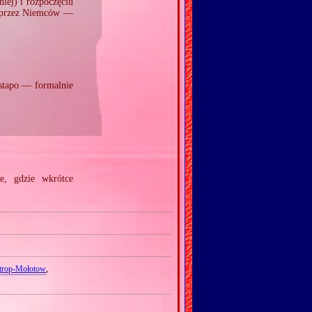
iej) i rozpoczęciu
iu przez Niemców —
tapo — formalnie
ie, gdzie wkrótce
trop‐Mołotow
,