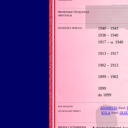
prezbiterat (święcenia)
ordynacja
szczegóły posługi
1940 – 1943
1938 – 1940
1917 –
1940
ok.
1913 – 1917
1902 – 1913
1899 – 1902
1899
do 1899
inni związani
ADAMECKI
Józef,
szczegółami śmierci
KULA
Józef,
OLS
miejsca i wydarzenia
Katowice (więzienie)
: Are