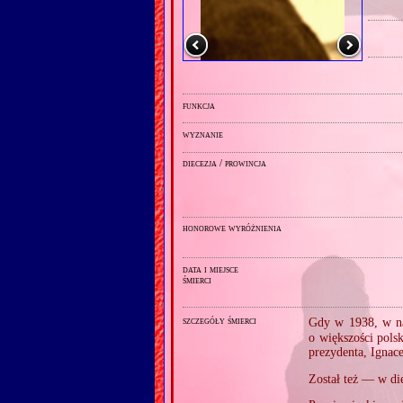
funkcja
wyznanie
diecezja / prowincja
honorowe wyróżnienia
data i miejsce
śmierci
szczegóły śmierci
Gdy w 1938, w na
o większości pols
prezydenta, Ignac
Został też — w di