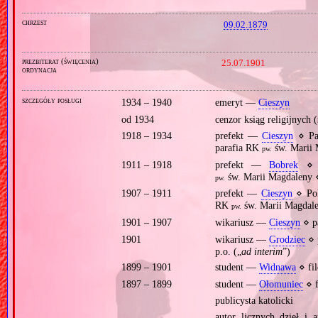
chrzest
09.02.1879
prezbiterat (święcenia)
25.07.1901
ordynacja
szczegóły posługi
1934 – 1940
emeryt —
Cieszyn
od 1934
cenzor ksiąg religijnych (
1918 – 1934
prefekt —
Cieszyn
⋄ Pa
parafia RK
św. Marii
pw.
1911 – 1918
prefekt —
Bobrek
⋄ P
św. Marii Magdaleny
pw.
1907 – 1911
prefekt —
Cieszyn
⋄ Pol
RK
św. Marii Magdal
pw.
1901 – 1907
wikariusz —
Cieszyn
⋄ p
1901
wikariusz —
Grodziec
⋄ 
p.o. („
ad interim
”)
1899 – 1901
student —
Widnawa
⋄ fil
1897 – 1899
student —
Ołomuniec
⋄ f
publicysta katolicki
autor licznych dzieł i a