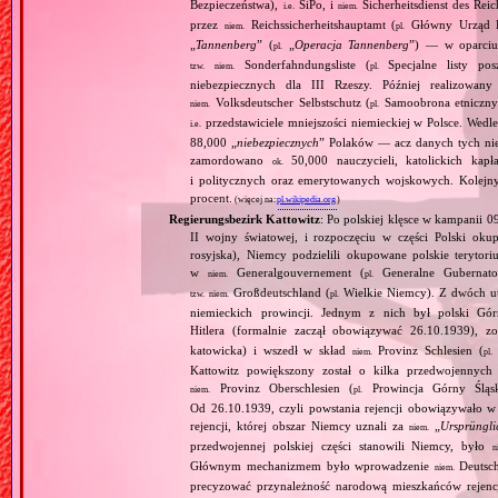
Bezpieczeństwa),
SiPo, i
Sicherheitsdienst des Reic
i.e.
niem.
przez
Reichssicherheitshauptamt (
Główny Urząd B
niem.
pl.
„
Tannenberg
” (
„
Operacja Tannenberg
”) — w oparciu 
pl.
Sonderfahndungsliste (
Specjalne listy po
tzw.
niem.
pl.
niebezpiecznych dla III Rzeszy. Później realizowan
Volksdeutscher Selbstschutz (
Samoobrona etniczny
niem.
pl.
przedstawiciele mniejszości niemieckiej w Polsce. Wed
i.e.
88,000 „
niebezpiecznych
” Polaków — acz danych tych nie 
zamordowano
50,000 nauczycieli, katolickich kapł
ok.
i politycznych oraz emerytowanych wojskowych. Kolejny
procent.
(więcej na:
pl.wikipedia.org
)
Regierungsbezirk Kattowitz
: Po polskiej klęsce w kampanii 0
II wojny światowej, i rozpoczęciu w części Polski okupa
rosyjska), Niemcy podzielili okupowane polskie terytori
w
Generalgouvernement (
Generalne Gubernato
niem.
pl.
Großdeutschland (
Wielkie Niemcy). Z dwóch utw
tzw.
niem.
pl.
niemieckich prowincji. Jednym z nich był polski Gó
Hitlera (formalnie zaczął obowiązywać 26.10.1939), 
katowicka) i wszedł w skład
Provinz Schlesien (
niem.
pl.
Kattowitz powiększony został o kilka przedwojennyc
Provinz Oberschlesien (
Prowincja Górny Śląs
niem.
pl.
Od 26.10.1939, czyli powstania rejencji obowiązywało w 
rejencji, której obszar Niemcy uznali za
„
Ursprüngli
niem.
przedwojennej polskiej części stanowili Niemcy, było
n
Głównym mechanizmem było wprowadzenie
Deutsch
niem.
precyzować przynależność narodową mieszkańców rejencj