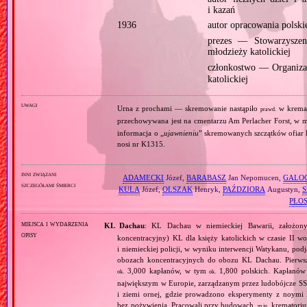
i kazań
1936
autor opracowania polsk
prezes — Stowarzyszen
młodzieży katolickiej
członkostwo — Organiz
katolickiej
uwagi
Urna z prochami — skremowanie nastąpiło
w krema
prawd.
przechowywana jest na cmentarzu Am Perlacher Forst, w
informacja o „
ujawnieniu
” skremowanych szczątków ofiar K
nosi nr K1315.
inni związani
ADAMECKI
Józef,
BARABASZ
Jan Nepomucen,
GALO
szczegółami śmierci
KULA
Józef,
OLSZAK
Henryk,
PAŹDZIORA
Augustyn,
PŁO
miejsca i wydarzenia
KL Dachau
: KL Dachau w niemieckiej Bawarii, założo
opisy
koncentracyjny) KL dla księży katolickich w czasie II w
i niemieckiej policji, w wyniku interwencji Watykanu, p
obozach koncentracyjnych do obozu KL Dachau. Pierwsz
3,000 kapłanów, w tym
1,800 polskich. Kapłanów
ok.
ok.
największym w Europie, zarządzanym przez ludobójcze SS 
i ziemi ornej, gdzie prowadzono eksperymenty z noymi 
bez pożywienia. Pracowali przy budowach,
krematoriu
m.in.