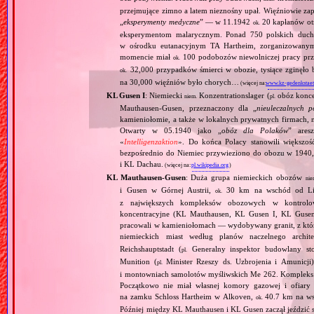
przejmujące zimno a latem nieznośny upał. Więźniowie zap
„
eksperymenty medyczne
” — w 11.1942
20 kapłanów ot
ok.
eksperymentom malarycznym. Ponad 750 polskich duc
w ośrodku eutanacyjnym TA Hartheim, zorganizowany
momencie miał
100 podobozów niewolniczej pracy pr
ok.
32,000 przypadków śmierci w obozie, tysiące zginęł
ok.
na 30,000 więźniów było chorych…
(więcej na:
www.kz-gedenkstaet
KL Gusen I
: Niemiecki
Konzentrationslager (
obóz konce
niem.
pl.
Mauthausen‐Gusen, przeznaczony dla „
nieuleczalnych p
kamieniołomie, a także w lokalnych prywatnych firmach,
Otwarty w 05.1940 jako „
obóz dla Polaków
” aresz
«
Intelligenzaktion
». Do końca Polacy stanowili większoś
bezpośrednio do Niemiec przywieziono do obozu w 1940,
i KL Dachau.
(więcej na:
pl.wikipedia.org
)
KL Mauthausen‐Gusen
: Duża grupa niemieckich obozów
nie
i Gusen w Górnej Austrii,
30 km na wschód od Linz
ok.
z największych kompleksów obozowych w kontrolow
koncentracyjne (KL Mauthausen, KL Gusen I, KL Gusen 
pracowali w kamieniołomach — wydobywany granit, z które
niemieckich miast według planów naczelnego archit
Reichshauptstadt (
Generalny inspektor budowlany st
pl.
Munition (
Minister Rzeszy ds. Uzbrojenia i Amunicji)
pl.
i montowniach samolotów myśliwskich Me 262. Kompleks sł
Początkowo nie miał własnej komory gazowej i ofiary
na zamku Schloss Hartheim w Alkoven,
40.7 km na wsc
ok.
Później między KL Mauthausen i KL Gusen zaczął jeździ