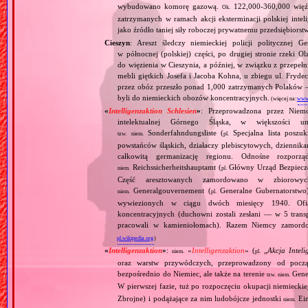
wybudowano komorę gazową.
122,000‐360,000 więźn
Ok.
zatrzymanych w ramach akcji eksterminacji polskiej inteli
jako źródło taniej siły roboczej prywatnemu przedsiębiorst
Cieszyn
: Areszt śledczy niemieckiej policji politycznej
w północnej (polskiej) części, po drugiej stronie rze
do więzienia w Cieszynia, a później, w związku z przepe
mebli giętkich Josefa i Jacoba Kohna, u zbiegu ul. Fryd
przez obóz przeszło ponad 1,000 zatrzymanych Polaków —
byli do niemieckich obozów koncentracyjnych.
(więcej na:
www.
«
Intelligenzaktion Schlesien
»
: Przeprowadzona przez Niemc
intelektualnej Górnego Śląska, w większości u
Sonderfahndungsliste (
Specjalna lista poszu
tzw.
niem.
pl.
powstańców śląskich, działaczy plebiscytowych, dziennik
całkowitą germanizację regionu. Odnośne rozpor
Reichssicherheitshauptamt (
Główny Urząd Bezpieczeń
niem.
pl.
Część aresztowanych zamordowano w zbiorowy
Generalgouvernement (
Generalne Gubernatorstwo)
niem.
pl.
wywiezionych w ciągu dwóch miesięcy 1940. Ofi
koncentracyjnych (duchowni zostali zesłani — w 5 tra
pracowali w kamieniołomach). Razem Niemcy zamord
pl.wikipedia.org
)
«
Intelligenzaktion
»
:
«
Intelligenzaktion
» (
„
Akcja Inteli
niem.
pl.
oraz warstw przywódczych, przeprowadzony od począ
bezpośrednio do Niemiec, ale także na terenie
Gene
tzw.
niem.
W pierwszej fazie, tuż po rozpoczęciu okupacji niemiecki
Zbrojne) i podążające za nim ludobójcze jednostki
Ein
niem.