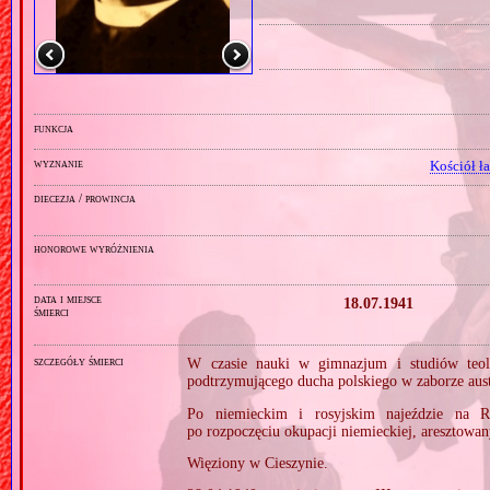
funkcja
wyznanie
Kościół ł
diecezja / prowincja
honorowe wyróżnienia
data i miejsce
18.07.1941
śmierci
szczegóły śmierci
W czasie nauki w gimnazjum i studiów teolo
podtrzymującego ducha polskiego w zaborze aus
Po niemieckim i rosyjskim najeździe na R
po rozpoczęciu okupacji niemieckiej, aresztow
Więziony w Cieszynie.