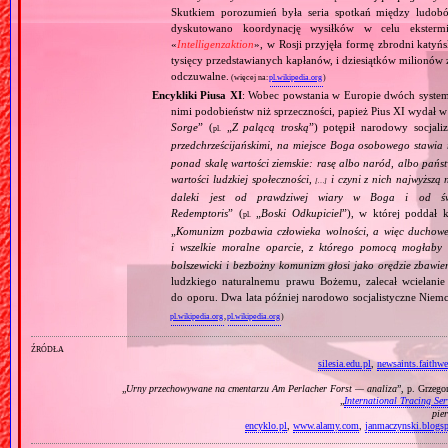
Skutkiem porozumień była seria spotkań między ludob
dyskutowano koordynację wysiłków w celu ekstermi
«
Intelligenzaktion
», w Rosji przyjęła formę zbrodni katyńs
tysięcy przedstawianych kapłanów, i dziesiątków milionów z
odczuwalne.
(więcej na:
pl.wikipedia.org
)
Encykliki Piusa XI
: Wobec powstania w Europie dwóch systemó
nimi podobieństw niż sprzeczności, papież Pius XI wydał 
Sorge
” (
„
Z palącą troską
”) potępił narodowy socjali
pl.
przedchrześcijańskimi, na miejsce Boga osobowego stawia 
ponad skalę wartości ziemskie: rasę albo naród, albo pańs
wartości ludzkiej społeczności,
i czyni z nich najwyższą 
[…]
daleki jest od prawdziwej wiary w Boga i od świ
Redemptoris
” (
„
Boski Odkupiciel
”), w której poddał k
pl.
„
Komunizm pozbawia człowieka wolności, a więc duchowej
i wszelkie moralne oparcie, z którego pomocą mogłaby 
bolszewicki i bezbożny komunizm głosi jako orędzie zbawie
ludzkiego naturalnemu prawu Bożemu, zalecał wcielanie 
do oporu. Dwa lata później narodowo socjalistyczne Niemc
pl.wikipedia.org
,
pl.wikipedia.org
)
źródła
silesia.edu.pl
,
newsaints.faithw
„
Urny przechowywane na cmentarzu Am Perlacher Forst — analiza
”, p. Grzeg
„
International Tracing Ser
pie
encyklo.pl
,
www.alamy.com
,
janmaczynski.blogs