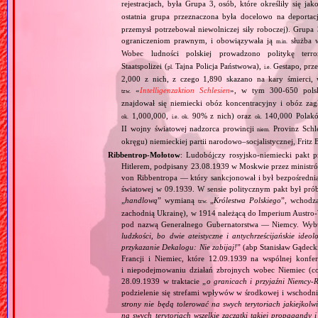
rejestracjach, była Grupa 3, osób, które określiły się jak
ostatnia grupa przeznaczona była docelowo na deporta
przemysł potrzebował niewolniczej siły roboczej). Gru
ograniczeniom prawnym, i obowiązywała ją
służba w
m.in.
Wobec ludności polskiej prowadzono politykę terr
Staatspolizei (
Tajna Policja Państwowa),
Gestapo, prz
pl.
i.e.
2,000 z nich, z czego 1,890 skazano na kary śmierci
«
Intelligenzaktion Schlesien
», w tym 300‐650 polsk
tzw.
znajdował się niemiecki obóz koncentracyjny i obóz z
1,000,000,
90% z nich) oraz
140,000 Polak
ok.
i.e.
ok.
ok.
II wojny światowej nadzorca prowincji
Provinz Schl
niem.
okręgu) niemieckiej partii narodowo–socjalistycznej, Fritz 
Ribbentrop‐Mołotow
: Ludobójczy rosyjsko‐niemiecki pakt 
Hitlerem, podpisany 23.08.1939 w Moskwie przez minist
von Ribbentropa — który sankcjonował i był bezpośrednią
światowej w 09.1939. W sensie politycznym pakt był prób
„
handlową
” wymianą
„
Królestwa Polskiego
”, wchodzą
tzw.
zachodnią Ukrainę), w 1914 należącą do Imperium Austro‐W
pod nazwą Generalnego Gubernatorstwa — Niemcy. Wybuc
ludzkości, bo dwie ateistyczne i antychrześcijańskie id
przykazanie Dekalogu: Nie zabijaj!
” (abp Stanisław Gądeck
Francji i Niemiec, które 12.09.1939 na wspólnej konfe
i niepodejmowaniu działań zbrojnych wobec Niemiec (c
28.09.1939 w traktacie „
o granicach i przyjaźni Niemcy‐
podzielenie się strefami wpływów w środkowej i wschodni
strony nie będą tolerować na swych terytoriach jakiejkolwi
na swych terytoriach wszelkie zaczątki takiej propagandy