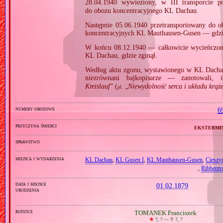
28.04.1940 wywieziony, w III transporcie
do obozu koncentracyjnego KL Dachau.
Następnie 05.06.1940 przetransportowany do
koncentracyjnych KL Mauthausen‐Gusen — gdzi
W końcu 08.12.1940 — całkowicie wycieńczon
KL Dachau, gdzie zginął.
Według aktu zgonu, wystawionego w KL Dacha
niezrównani bajkopisarze — zanotowali,
Kreislauf
” (
„
Niewydolność serca i układu krąż
pl.
numery obozowe
6
przyczyna śmierci
ekstermi
sprawstwo
miejsca i wydarzenia
KL Dachau
,
KL Gusen I
,
KL Mauthausen‐Gusen
,
Cieszy
,
Ribbent
data i miejsce
01.02.1879
urodzenia
rodzice
TOMANEK Franciszek
🞲
?, ? —
🕆
?, ?