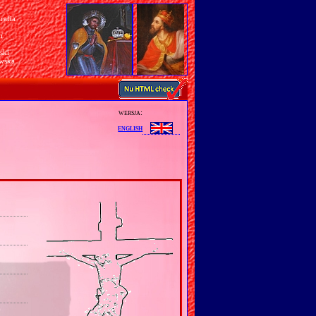
rafia
a
n
ski
awska
wersja:
english