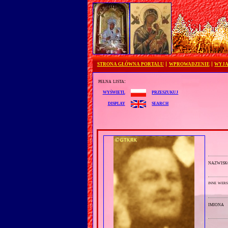
STRONA GŁÓWNA PORTALU
WPROWADZENIE
WYJA
pełna lista:
przeszukuj
wyświetl
search
display
nazwisk
inne wers
imiona