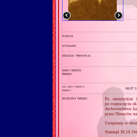
funkcja
wyznanie
diecezja / prowincja
data i miejsce
śmierci
alt. daty i miejsca
06.07.
śmierci
szczegóły śmierci
Po niemieckim i
po rozpoczęciu ok
duchowieństwa ka
przez Niemców na
Uwięziony w oboz
Stamtąd 30.10.19