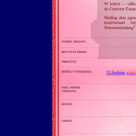
W końcu — całko
do Centrum Eutan
Według aktu zgon
niezrównani b
Venenentzündung
”
numery obozowe
przyczyna śmierci
sprawstwo
miejsca i wydarzenia
TA Hartheim
,
«
Akti
data i miejsce
urodzenia
rodzice
chrzest