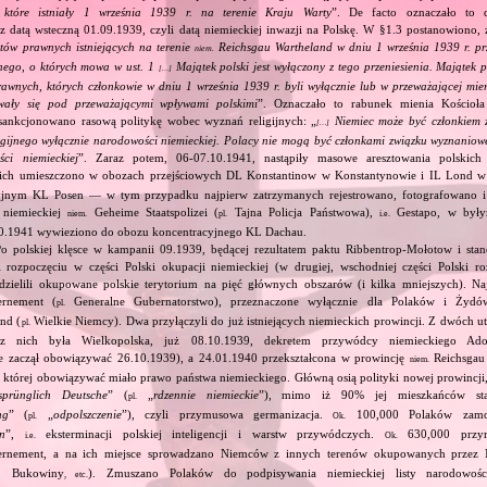
h, które istniały 1 września 1939 r. na terenie Kraju Warty
”. De facto oznaczało to de
z datą wsteczną 01.09.1939, czyli datą niemieckiej inwazji na Polskę. W §1.3 postanowiono, 
ów prawnych istniejących na terenie
Reichsgau Wartheland w dniu 1 września 1939 r. p
niem.
ego, o których mowa w ust. 1
Majątek polski jest wyłączony z tego przeniesienia. Majątek po
[…]
wnych, których członkowie w dniu 1 września 1939 r. byli wyłącznie lub w przeważającej mie
wały się pod przeważającymi wpływami polskimi
”. Oznaczało to rabunek mienia Kościoła 
sankcjonowano rasową politykę wobec wyznań religijnych: „
Niemiec może być członkiem 
[…]
ligijnego wyłącznie narodowości niemieckiej. Polacy nie mogą być członkami związku wyznaniow
ści niemieckiej
”. Zaraz potem, 06‐07.10.1941, nastąpiły masowe aresztowania polskic
ich umieszczono w obozach przejściowych DL Konstantinow w Konstantynowie i IL Lond 
yjnym KL Posen — w tym przypadku najpierw zatrzymanych rejestrowano, fotografowano i
e niemieckiej
Geheime Staatspolizei (
Tajna Policja Państwowa),
Gestapo, w był
niem.
pl.
i.e.
10.1941 wywieziono do obozu koncentracyjnego KL Dachau.
Po polskiej klęsce w kampanii 09.1939, będącej rezultatem paktu Ribbentrop‐Mołotow i stan
i rozpoczęciu w części Polski okupacji niemieckiej (w drugiej, wschodniej części Polski ro
dzielili okupowane polskie terytorium na pięć głównych obszarów (i kilka mniejszych). Najw
rnement (
Generalne Gubernatorstwo), przeznaczone wyłącznie dla Polaków i Żydów
pl.
nd (
Wielkie Niemcy). Dwa przyłączyli do już istniejących niemieckich prowincji. Z dwóch 
pl.
z nich była Wielkopolska, już 08.10.1939, dekretem przywódcy niemieckiego Adol
e zaczął obowiązywać 26.10.1939), a 24.01.1940 przekształcona w prowincję
Reichsgau 
niem.
 której obowiązywać miało prawo państwa niemieckiego. Główną osią polityki nowej prowincji
sprünglich Deutsche
” (
„
rdzennie niemieckie
”), mimo iż 90% jej mieszkańców stan
pl.
ng
” (
„
odpolszczenie
”), czyli przymusowa germanizacja.
100,000 Polaków zam
pl.
Ok.
on
”,
eksterminacji polskiej inteligencji i warstw przywódczych.
630,000 przym
i.e.
Ok.
rnement, a na ich miejsce sprowadzano Niemców z innych terenów okupowanych przez 
ii, Bukowiny
). Zmuszano Polaków do podpisywania niemieckiej listy narodowo
, etc.