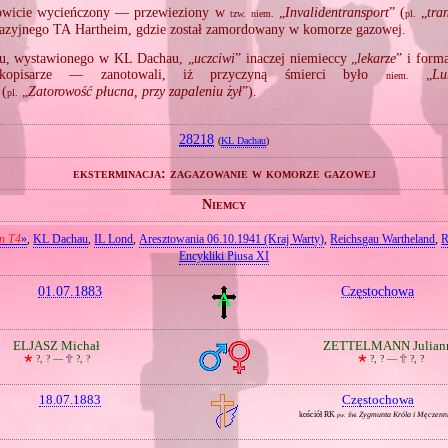
wicie wycieńczony — przewieziony w
„
Invalidentransport
” (
„
tra
tzw.
niem.
pl.
azyjnego TA Hartheim, gdzie został zamordowany w komorze gazowej.
u, wystawionego w KL Dachau, „
uczciwi
” inaczej niemieccy „
lekarze
” i form
ajkopisarze — zanotowali, iż przyczyną śmierci było
„
Lu
niem.
 (
„
Zatorowość płucna, przy zapaleniu żył
”).
pl.
28218
(
KL Dachau
)
eksterminacja: zagazowanie w komorze gazowej
Niemcy
on T4
»
,
KL Dachau
,
IL Lond
,
Aresztowania 06.10.1941 (Kraj Warty)
,
Reichsgau Wartheland
,
R
Encykliki Piusa XI
01.07.1883
Częstochowa
ELJASZ Michał
ZETTELMANN Julian
🞲
?, ? —
🕆
?, ?
🞲
?, ? —
🕆
?, ?
18.07.1883
Częstochowa
kościół RK
św. Zygmunta Króla i Męczenn
pw.