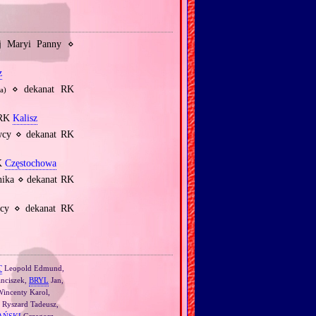
ej Maryi Panny ⋄
z
⋄ dekanat RK
na)
 RK
Kalisz
wcy ⋄ dekanat RK
RK
Częstochowa
nika ⋄ dekanat RK
wcy ⋄ dekanat RK
T
Leopold Edmund,
nciszek,
BRYL
Jan,
incenty Karol,
Ryszard Tadeusz,
AŃSKI
Grzegorz,