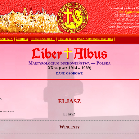
Rzymskokatolicka Pa
św. Zygmunt
pw.
05-507 Słomczy
ul. Wiślana 85
dekanat konstanciń
archidiecezja warsz
ŚNIENIA
ŹRÓDŁA
DOBRE SŁOWA…
LIST do KUSTOSZA/ADMINISTRATORA
Martyrologium duchowieństwa — Polska
XX w. (lata 1914 – 1989)
dane osobowe
o
ELJASZ
je nazwiska
ELIASZ
Wincenty