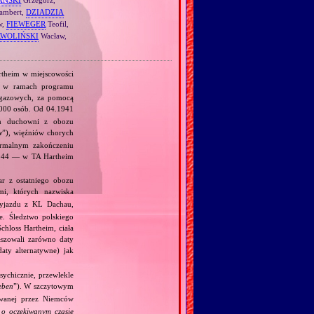
ambert,
DZIADZIA
w,
FIEWEGER
Teofil,
WOLIŃSKI
Wacław,
rtheim w miejscowości
, w ramach programu
 gazowych, za pomocą
000 osób. Od 04.1941
am duchowni z obozu
w
”), więźniów chorych
ormalnym zakończeniu
.1944 — w TA Hartheim
r z ostatniego obozu
i, których nazwiska
yjazdu z KL Dachau,
. Śledztwo polskiego
chloss Hartheim, ciała
łszowali zarówno daty
daty alternatywne) jak
ychicznie, przewlekle
eben
”). W szczytowym
owanej przez Niemców
o oczekiwanym czasie