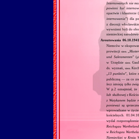
Internowanych nie moż
powinni być internow
opactwie i klasztorze
internowania
”) dla p
z diecezji włocławski
wywożeni byli do obo
niemieckiej narodowo–
Aresztowania 06.10.194
Niemców w okupowane
prowincji
„
Muste
niem.
und Sakramenten
” (
pl
w Urzędzie
Gaule
niem.
ds. wyznań,
Kirch
niem.
„
13 punktów
”, które 
publiczną — za co zre
lecz istnieją tylko zwi
W p.2 oznajmiał, że 
lub służbowej z Kościo
z Watykanem będzie r
ponieważ są sprzeczn
wprowadzane w życie. 
kościelnych. 01.04.10
wydał rozporządzeni
Reichsgau Warthelan
w Reichsgau Warthel
Niemieckiej w Kraju 