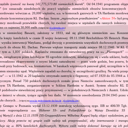
zczędziło żywność na kwotę 141,775,573.80 niemieckich marek
”. Od 04.1941 programem objęto
” (co oznaczało niezdolnych do pracy) więźniów niemieckich obozów koncentracyjnyc
mordowano wówczas
20,000 więźniów,
w komorach gazowych w TA Hartheim mordowan
ok.
m.in.
obozie koncentracyjnym KL Dachau. Innym „
regionalnym przedłużeniem
” «
Aktion T4
» był pro
emcy mordowali przewlekle chorych, by zwolnić miejsca w szpitalach dla rannych żołnierzy. 
o co najmniej 30,000 osób.
(więcej na:
pl.wikipedia.org
)
 w niemieckiej Bawarii, założony w 1933, stał się głównym niemieckim
Konzentr
niem.
a księży katolickich w czasie II wojny światowej: 09.11.1940 Reichsführer‐SS Heinrich Him
, w wyniku interwencji Watykanu, podjął decyzję o przeniesieniu wszystkich duchownych prze
jnych do obozu KL Dachau. Pierwsze większe transporty miały miejsce 08.12.1940. W KL D
w tym
1,800 polskich. Kapłanów zmuszano do niewolniczej pracy na
„
Plantagach
” 
ok.
tzw.
, zarządzanym przez ludobójcze SS ogrodzie ziołowym, składającym się z wielu szklarni, bu
 prowadzono eksperymenty z noymi lekami naturalnymi — przez wiele godzin, bez przerw, 
owali przy budowach,
krematorium. W barakach więziennych panował głód, szczególnie w l
m.in.
atem nieznośny upał. Więźniowie zapadali na choroby, w szczególności gruźlicę. Na wielu prz
ne
” — w 11.1942
20 kapłanów otrzymało zastrzyki z flegmony; od 07.1920 do 05.1944
1
ok.
ok.
rycznym. Ponad 750 polskich duchownych zostało przez Niemców zamordowanych, w tym
jnym TA Hartheim, zorganizowanym w Schloss Hartheim w Austrii. System obozów KL 
 podobozów niewolniczej pracy przymusowej — w południowych Niemczech i Austrii. Udok
 śmierci w obozie, tysiące zginęło bez śladu. W momencie oswobodzenia 29.04.1945 przez
było chorych…
(więcej na:
www.kz-gedenkstaette-dachau.de
,
pl.wikipedia.org
)
y Gestapo w Poznaniu wydał 13.12.1939 instrukcję wykonawczą sygn. IIB nr 406/39 Tgb. 
awie rozporządzenia
Höherer SS‐ und Polizeiführer (
Wyższy Dowódca SS i P
niem.
pl.
j Warty)] z dnia 12.11.1939 [SS‐Gruppenführera Wilhelma Koppe] będą objęci wydaleniem, p
iccy. Akcję przeciw tej grupie osób należy tak przeprowadzić, aby internowanie i transp
duje się
80% katolickich duchownych. Wyboru osób należy dokonać kierując się ich poli
ok.