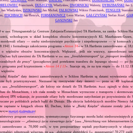
DRELOWIEC
Franciszek,
DUSZCZYK
Władysław,
DWORNICKI
Walenty,
DYBIZBAŃSKI
Jan L
I
Jan Władysław,
DZIKOWSKI
Jan Michał,
FALKOWSKI
Wiktor Franciszek,
FENGLER
Stanisła
am,
FISCHBACH
Jan Henryk,
FORMANOWICZ
Leon Marian,
GAŁCZYŃSKI
Stefan Józef,
GAR
GĄSOWSKI
Jan
40 w
Tötungsanstalt (
Centrum Zabijania/Eutanazyjne) TA Hartheim, na zamku Schloss Ha
niem.
pl.
ustrii, wchodzącym w skład kompleksu obozów koncentracyjnych KL Mauthausen‐Gusen
 mordowali ofiary — osoby niedorozwinięte psychicznie i niepełnosprawne — w komorach
08.1941 i formalnego zakończenia programu «
Aktion T4
» w TA Hartheim zamordowano
18,
ok.
o o więźniów obozów koncentracyjnych. Większość, jeśli nie wszyscy, zamordowani t
 Dachau byli zawożeni do TA Hartheim w
„
Invalidentransport
” (
„
transport inwalidó
tzw.
niem.
pl.
niezdolnych do pracy
” (początkowo pod pretekstem transferu do lepszego obozu) — po f
h programu pod kryptonimem «
Aktion 14 f 13
». Szacuje się, że na tym etapie — do 11.12
 więźniów.
iałej Księdze
” daty śmierci zamordowanych w Schloss Hartheim są datami wywiezienia ofia
dzie byli przetrzymywani. Nieznane są rzeczywiste daty śmierci — poza
49 kapłanam
ok.
ch
„
Invalidentransport
”, ale którzy nie dotarli do TA Hartheim.
zginęli w dniu w
niem.
Prawd.
hau do Monachium, i ich ciała zostały w Monachium wyrzucone z transportu i skremowane
odowej IPN wskazuje, że pozostałe ofiary były mordowane natychmiast po przywiezieniu do S
zucane po pobliskich polach bądź do Dunaju. Dla ukrycia ludobójczych mordów Niemcy fa
d te zapisane w księgach obozu KL Dachau, które w „
Białej Księdze
” ukazane zostały jako 
ięcej na:
ipn.gov.pl
,
pl.wikipedia.org
)
państwowy program eutanazyjny, systematycznego fizycznego mordu ludzi niedorozwiniętych ps
 neurologicznie — „
eliminacji życia niewartego życia
” (
„
Vernichtung von lebensunwertem L
niem.
941 zamordowano
70,000 osób, w tym pensjonariuszy szpitali psychiatrycznych w okup
ok.
ormaliści odnotowali wówczas, że
„
dokonanie dezynfekcji [
zagazowanie] 70,273 osób 
m.in.
i.e.