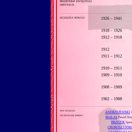
prezbiterat (święcenia)
ordynacja
szczegóły posługi
1926 – 1941
1918 – 1926
1912 – 1918
1912
1911 – 1912
1910 – 1911
1909 – 1910
1908 – 1909
1902 – 1908
inni związani
ANDRZEJEWSKI
A
szczegółami śmierci
BIAŁAS
Paweł Józ
BRZEZIK
Igna
CHOROSZYŃSK
CZARNECKI
Wi