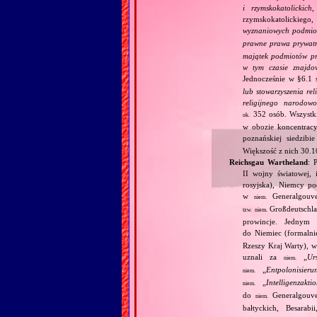
i rzymskokatolickic
rzymskokatolickiego, 
wyznaniowych podmiot
prawne prawa prywatn
majątek podmiotów pra
w tym czasie znajdo
Jednocześnie w §6.1 
lub stowarzyszenia re
religijnego narodowo
352 osób. Wszystk
ok.
w obozie koncentrac
poznańskiej siedzibi
Większość z nich 30.
Reichsgau Wartheland
: 
II wojny światowej, 
rosyjska), Niemcy po
w
Generalgouve
niem.
Großdeutschla
tzw.
niem.
prowincje. Jednym 
do Niemiec (formalni
Rzeszy Kraj Warty), w
uznali za
„
Ur
niem.
„
Entpolonisieru
niem.
„
Intelligenzakti
niem.
do
Generalgouve
niem.
bałtyckich, Besarab