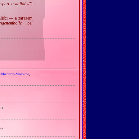
nsport inwalidów
”)
aliści — a zarazem
ngenembolie bei
ibbentrop‐Mołotow
,
na
ika