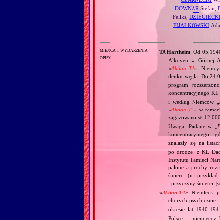
DOWNAR
Stefan,
Feliks,
DZIEGIECK
FIJAŁKOWSKI
Ad
miejsca i wydarzenia
TA Hartheim
: Od 05.19
opisy
Alkoven w Górnej A
«
Aktion T4
», Niemcy
tlenku węgla. Do 24.
program rozszerzon
koncentracyjnego KL
i według Niemców „
«
Aktion T4
» w ramac
zagazowano
12,000
ok.
Uwaga: Podane w „
B
koncentracyjnego, g
znalazły się na lista
po drodze, z KL Dac
Instytutu Pamięci Nar
palone a prochy rozr
śmierci (na przykła
i przyczyny śmierci.
(w
«
Aktion T4
»
: Niemiecki 
chorych psychicznie i
okresie lat 1940‐1
Polsce — niemieccy f