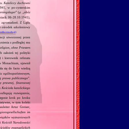
tu. Katoliccy duchowni
1941, w po‐cysterskim
ierungslager
” (
„
obóz
pl.
iach 06‐28.10.1941),
lku zgromadzeń. Z Lądu
e ośrodek szkoleniowy
yadda.icm.edu.pl
)
cji utworzonej przez
ynienia z podległej mu
ligion, ohne Priesters
 założeń tej polityki
 i kierownik referatu
w Monachium, ujawnił
ała się de facto wiedzą
iu ogólnopaństwowym,
ją prawa publicznego
”.
y prawnej, finansowej
 Kościoła katolickiego
podlegają rozwiązaniu,
stępnie krok po kroku
ytatywne, w tym kolekt
uleiter Artur Greiser,
gionsgesellschaften im
 związków wyznaniowych
ki Kościół Narodowości
ściołów ewangelickich