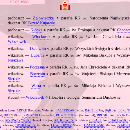
02.02.1908
proboszcz —
Zgłowiączka
⋄ parafia RK
Narodzenia Najświętsz
pw.
dekanat RK
Brześć Kujawski
proboszcz —
Kłóbka
⋄ parafia RK
św. Prokopa ⋄ dekanat RK
Chodec
pw.
wikariusz —
Włocławek
⋄ parafia RK
św. Jana Chrzciciela
(far
pw.
Włocławek
wikariusz —
Dzierzbin
⋄ parafia RK
Wszystkich Świętych ⋄ dekanat
pw.
wikariusz —
Lubanie
⋄ parafia RK
św. Mikołaja Biskupa i Wyzna
pw.
Nieszawa
wikariusz —
Poczesna
⋄ parafia RK
św. Jana Chrzciciela ⋄ dekanat 
pw.
wikariusz —
Burzenin
⋄ parafia RK
św. Wojciecha Biskupa i Męczen
pw.
Sieradz
wikariusz —
Warta
⋄ parafia RK
św. Mikołaja Biskupa i Wyzna
pw.
Sieradz
student —
Włocławek
⋄ filozofia i teologia, Seminarium Duchowne
dam Leon,
ARTKE
Bronisław Walerian,
BALCERZAK
Feliks,
BĄCZEK
Jan,
BĄK
Jan,
BEREN
ef,
BIOLY
Piotr,
BOMBICKI
Gustaw Jan,
BORCZUCH
Jan (br. Antoni),
BRUSKI
Jan,
BRYJA
Fra
cy,
BRZUSZCZYŃSKI
Henryk Lucjan,
BUTKIEWICZ
Bronisław,
CESARZ
Jan,
CHABOWSKI
W
I
Bolesław,
CHWIŁOWICZ
Aureliusz,
CHWIŁOWICZ
Marian,
CZAJKOWSKI
Marian,
CZAPSKI
ncenty,
CZEMPIEL
Józef Mateusz,
DAHLKE
Franciszek Ksawery,
DOMAGALSKI
Leon,
DOM