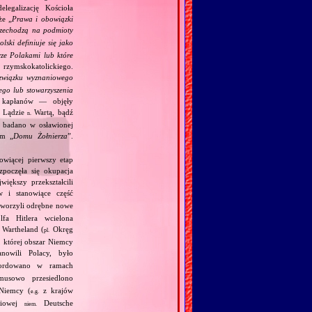
legalizację Kościoła
że „
Prawa i obowiązki
rzechodzą na podmioty
lski definiuje się jako
rze Polakami lub które
rzymskokatolickiego.
związku wyznaniowego
ego lub stowarzyszenia
h kapłanów — objęły
w Lądzie
Wartą, bądź
n.
 badano w osławionej
ym „
Domu Żołnierza
”.
owiącej pierwszy etap
zpoczęła się okupacja
iększy przekształcili
 i stanowiące część
utworzyli odrębne nowe
fa Hitlera wcielona
Wartheland (
Okręg
pl.
, której obszar Niemcy
owili Polacy, było
ordowano w ramach
usowo przesiedlono
Niemcy (
z krajów
e.g.
ściowej
Deutsche
niem.