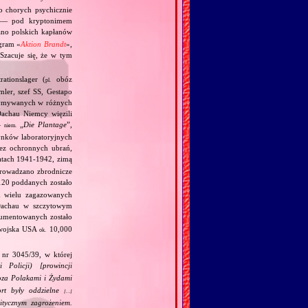
 chorych psychicznie
h — pod kryptonimem
o polskich kapłanów
gram «
Aktion Brandt
»,
Szacuje się, że w tym
ationslager (
obóz
pl.
mler, szef SS, Gestapo
trzymywanych w różnych
achau Niemcy więzili
—
„
Die Plantage
”,
niem.
dynków laboratoryjnych
bez ochronnych ubrań,
atach 1941‐1942, zimą
eprowadzano zbrodnicze
20 poddanych zostało
 wielu zagazowanych
Dachau w szczytowym
umentowanych zostało
 wojska USA
10,000
ok.
nr 3045/39, w której
olicji) [prowincji
oza Polakami i Żydami
ort były oddzielne
[…]
tycznym zagrożeniem.