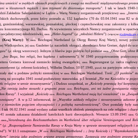
na umieścić w zwykłych obozach przejściowych z uwagi na możliwość międzynarodowego protes
ani w klasztorach męskich i tam trzymani do zbiorowego transportu
”. I tak w latach 1940‐
 (dziś Zakładzie Salezjańskim) w Lądzie
Wartą Niemcy zorganizowali przejściowy
„
Intern
n.
niem.
olskich duchownych, przez który przeszło
152 kapłanów (70 do 03.04.1941 oraz 82 w dn
ok.
ej, gnieźnieńskiej, warszawskiej, poznańskiej, płockiej i częstochowskiej oraz zakonnicy z ki
zu koncentracyjnego KL Dachau. Po wywiezieniu wszystkich Niemcy zorganizowali w opactwi
socjalistycznej młodzieżówki,
„
Hitler‐Jugend
” (
„
młodzież Hitlera
”).
niem.
pl.
(więcej na:
pl.wikipedia.org
,
1 (Kraj Warty)
: W
Reichsgau Wartheland (
Okręg Rzeszy Kraj Warty), nowej prowin
niem.
pl.
j Wielkopolsce, jej
Gauleiter (
naczelnik okręgu), zbrodniarz Artur Greiser, dążył do ucz
niem.
pl.
rgau
” (
okręg wzorcowy). Jednym z filarów jego polityki był postulat
„
Ohne Gott, ohne Re
pl.
niem.
„
bez Boga, bez religii, bez kapłana i sakramentu
”). W 1940 przygotowaniem praktycznych
.
itera Greisera kierował niemiecki teolog ewangelicki,
Regierungsrat (
radca rządowy)
niem.
pl.
enreferent (
referent kościelny), Wilhelm Dudzus. 10.07.1940,
na partyjnym zebraniu 
pl.
prawd.
miały stać u podstaw polityki niemieckiej w
Reichsgau Wartheland. Treść „
13 punktów
” st
niem.
sztą na początku 1941 został pozbawiony stanowiska. p.1 brzmiał „
Nie ma Kościołów w pojęc
ązki religijne w sensie stowarzyszenia
”, i Dudzus uzupełniał, ze „
Kościoły przestają być korporac
„
Nie istnieją żadne stosunki z grupami poza
Reichsgau, ani też żadne powiązania natur
niem.
łem Rzeszy
”. I wyjaśniał: „
Kościoły
Reichsgau Wartheland mają być niezależne
” i że „
Związek
niem.
ozwiązany
”. A w p.12 informował, że „
Wszystkie zakłady religijne i stowarzyszenia zakonne 
e z niemieckim pojęciem obyczajności i z polityką narodowościową
”. Owe postulaty były na
I tak 06.02.1941 został wydany zakaz wszelkich zbiórek pieniężnych na cele religijne i char
41 została zakazana działalność katolickich kurii diecezjalnych. Wreszcie 13.09.1941
Ga
niem.
e
„
Verordnung des Reichsstatthalters im Wartheland über religiöse Vereinigungen und Reli
niem.
d
” (
„
Rozporządzenie Namiestnika Rzeszy w Kraju Warty w sprawie stowarzyszeń religijnych i
pl.
and
”). W §1.1 oznajmiano „
W
Reichsgau Wartheland
[trzy Kościoły i ] "Rzymskokatolic
niem.
[…]
Warty" istnieją jako podmioty prawne prawa prywatnego. Zastępują one podmioty prawne Ko