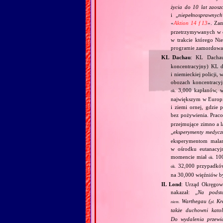
życia do 10 lat zaos
i „
niepełnosprawnych
«
Aktion 14 f 13
». Za
przetrzymywanych w 
w trakcie którego Ni
programie zamordowan
KL Dachau
: KL Dachau
koncentracyjny) KL dl
i niemieckiej policji
obozach koncentracy
3,000 kapłanów, 
ok.
największym w Europie
i ziemi ornej, gdzie
bez pożywienia. Prac
przejmujące zimno a l
„
eksperymenty medycz
eksperymentom mala
w ośrodku eutanacy
momencie miał
100
ok.
32,000 przypadków
ok.
na 30,000 więźniów 
IL Lond
: Urząd Okręgow
nakazał: „
Na podst
Warthegau (
Kra
niem.
pl.
także duchowni katol
Do wydalenia przewi