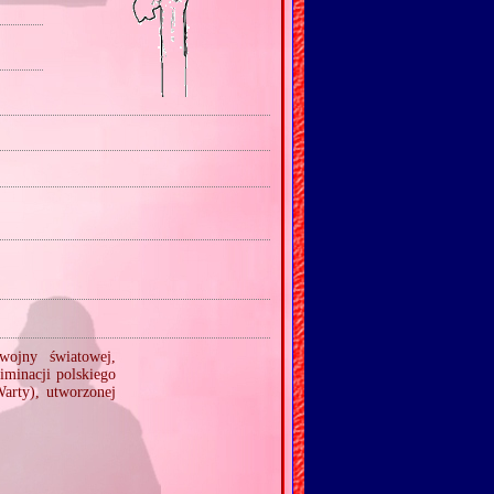
wojny światowej,
iminacji polskiego
rty), utworzonej