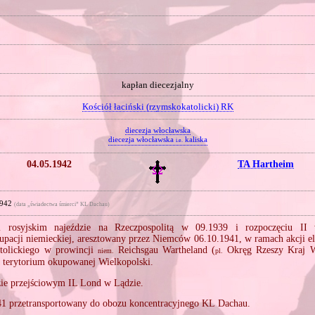
kapłan diecezjalny
Kościół łaciński (rzymskokatolicki) RK
diecezja włocławska
diecezja włocławska
kaliska
i.e.
04.05.1942
TA Hartheim
1942
(data „świadectwa śmierci” KL Dachau)
 rosyjskim najeździe na Rzeczpospolitą w 09.1939 i rozpoczęciu II 
upacji niemieckiej, aresztowany przez Niemców 06.10.1941, w ramach akcji el
tolickiego w prowincji
Reichsgau Wartheland (
Okręg Rzeszy Kraj Wa
niem.
pl.
 terytorium okupowanej Wielkopolski.
ie przejściowym IL Lond w Lądzie.
41 przetransportowany do obozu koncentracyjnego KL Dachau.