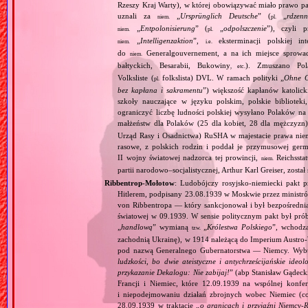
Rzeszy Kraj Warty), w której obowiązywać miało prawo pa
uznali za
„
Ursprünglich Deutsche
” (
„
rdzenn
niem.
pl.
„
Entpolonisierung
” (
„
odpolszczenie
”), czyli 
niem.
pl.
„
Intelligenzaktion
”,
eksterminacji polskiej in
niem.
i.e.
do
Generalgouvernement, a na ich miejsce sprow
niem.
bałtyckich, Besarabii, Bukowiny
). Zmuszano Pol
, etc.
Volksliste (
folkslista) DVL. W ramach polityki „
Ohne G
pl.
bez kapłana i sakramentu
”) większość kapłanów katolic
szkoły nauczające w języku polskim, polskie biblioteki
ograniczyć liczbę ludności polskiej wysyłano Polaków 
małżeństw dla Polaków (25 dla kobiet, 28 dla mężczyzn
Urząd Rasy i Osadnictwa) RuSHA w majestacie prawa niemie
rasowe, z polskich rodzin i poddał je przymusowej germ
II wojny światowej nadzorca tej prowincji,
Reichsstatt
niem.
partii narodowo–socjalistycznej, Arthur Karl Greiser, został 
Ribbentrop‐Mołotow
: Ludobójczy rosyjsko‐niemiecki pakt 
Hitlerem, podpisany 23.08.1939 w Moskwie przez minist
von Ribbentropa — który sankcjonował i był bezpośrednią
światowej w 09.1939. W sensie politycznym pakt był prób
„
handlową
” wymianą
„
Królestwa Polskiego
”, wchodzą
tzw.
zachodnią Ukrainę), w 1914 należącą do Imperium Austro‐W
pod nazwą Generalnego Gubernatorstwa — Niemcy. Wybuc
ludzkości, bo dwie ateistyczne i antychrześcijańskie id
przykazanie Dekalogu: Nie zabijaj!
” (abp Stanisław Gądeck
Francji i Niemiec, które 12.09.1939 na wspólnej konfe
i niepodejmowaniu działań zbrojnych wobec Niemiec (c
28.09.1939 w traktacie „
o granicach i przyjaźni Niemcy‐