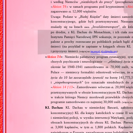
i według Niemców „
niezdolnych do pracy
” (początkowo
«
Aktion T4
» w ramach programu pod kryptonimem «
Akt
zagazowano
12,000 więźniów.
ok.
Uwaga: Podane w „
Białej Księdze
” daty śmierci zamord
koncentracyjnego, gdzie byli przetrzymywani. Niezn
znalazły się na listach
„
Invalidentransport
”, ale kt
niem.
po drodze, z KL Dachau do Monachium, i ich ciała zos
Instytutu Pamięci Narodowej IPN wskazuje, że pozostałe 
palone a prochy rozrzucane po pobliskich polach bądź 
śmierci (na przykład te zapisane w księgach obozu KL
i przyczyny śmierci.
(więcej na:
ipn.gov.pl
,
pl.wikipedia.org
)
«
Aktion T4
»
: Niemiecki państwowy program eutanazyjny, syst
chorych psychicznie i neurologicznie — „
eliminacji życia 
okresie lat 1940‐1941 zamordowano
70,000 osób, w 
ok.
Polsce — niemieccy formaliści odnotowali wówczas, że
m
życia do 10 lat zaoszczędziło żywność na kwotę 141,775,
i „
niepełnosprawnych
” (co oznaczało niezdolnych do 
«
Aktion 14 f 13
». Zamordowano wówczas
20,000 więź
ok.
przetrzymywanych w obozie koncentracyjnym KL Dachau
w trakcie którego Niemcy mordowali przewlekle chorych, 
programie zamordowano co najmniej 30,000 osób.
(więcej na
KL Dachau
: KL Dachau w niemieckiej Bawarii, założo
koncentracyjny) KL dla księży katolickich w czasie II w
i niemieckiej policji, w wyniku interwencji Watykanu, p
obozach koncentracyjnych do obozu KL Dachau. Pierwsz
3,000 kapłanów, w tym
1,800 polskich. Kapłanów
ok.
ok.
największym w Europie, zarządzanym przez ludobójcze SS 