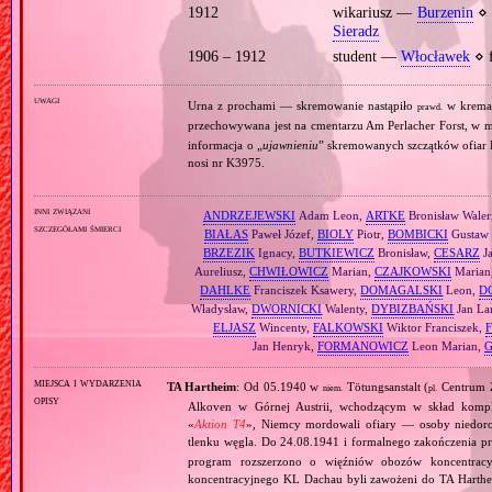
1912
wikariusz —
Burzenin
⋄ 
Sieradz
1906 – 1912
student —
Włocławek
⋄ f
uwagi
Urna z prochami — skremowanie nastąpiło
w krema
prawd.
przechowywana jest na cmentarzu Am Perlacher Forst, w
informacja o „
ujawnieniu
” skremowanych szczątków ofiar K
nosi nr K3975.
inni związani
ANDRZEJEWSKI
Adam Leon,
ARTKE
Bronisław Waler
szczegółami śmierci
BIAŁAS
Paweł Józef,
BIOLY
Piotr,
BOMBICKI
Gustaw 
BRZEZIK
Ignacy,
BUTKIEWICZ
Bronisław,
CESARZ
J
Aureliusz,
CHWIŁOWICZ
Marian,
CZAJKOWSKI
Marian
DAHLKE
Franciszek Ksawery,
DOMAGALSKI
Leon,
D
Władysław,
DWORNICKI
Walenty,
DYBIZBAŃSKI
Jan La
ELJASZ
Wincenty,
FALKOWSKI
Wiktor Franciszek,
Jan Henryk,
FORMANOWICZ
Leon Marian,
miejsca i wydarzenia
TA Hartheim
: Od 05.1940 w
Tötungsanstalt (
Centrum Z
niem.
pl.
opisy
Alkoven w Górnej Austrii, wchodzącym w skład komp
«
Aktion T4
», Niemcy mordowali ofiary — osoby niedor
tlenku węgla. Do 24.08.1941 i formalnego zakończenia p
program rozszerzono o więźniów obozów koncentracy
koncentracyjnego KL Dachau byli zawożeni do TA Hart