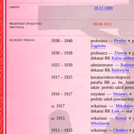
chrzest
26.11.1888
prezbiterat (święcenia)
09.06.1912
ordynacja
szczegóły posługi
1938 – 1940
proboszcz —
Pyzdry
⋄ p
Zagórów
1930 – 1938
proboszcz —
Zbiersk
⋄ p
dekanat RK
Kalisz‐półno
1925 – 1930
administrator —
Radzie
dekanat RK
Radziejów
1917 – 1925
kuratus/rektor/ekspozy
parafia RK
św. Stan
pw.
także: prefekt szkół pow
1916 – 1917
rezydent —
Służewo
⋄ 
prefekt szkół powszechn
1917
wikariusz —
Mikołajew
ok.
dekanat RK
Łask
— etat 
1915
wikariusz —
Kowal
⋄ p
ok.
Włocławek
1912 – 1915
wikariusz —
Chodecz
⋄ p