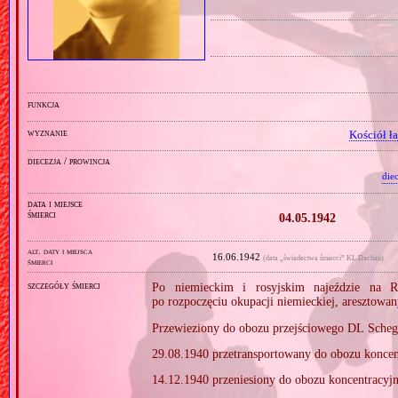
funkcja
wyznanie
Kościół ł
diecezja / prowincja
die
data i miejsce
śmierci
04.05.1942
alt. daty i miejsca
16.06.1942
(data „świadectwa śmierci” KL Dachau)
śmierci
szczegóły śmierci
Po niemieckim i rosyjskim najeździe na R
po rozpoczęciu okupacji niemieckiej, aresztow
Przewieziony do obozu przejściowego DL Schegl
29.08.1940 przetransportowany do obozu konce
14.12.1940 przeniesiony do obozu koncentracy