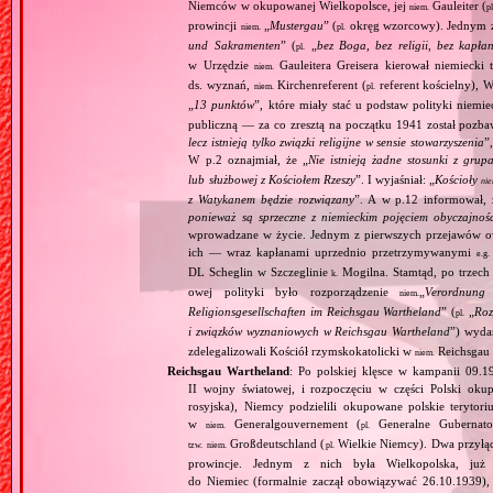
Niemców w okupowanej Wielkopolsce, jej
Gauleiter (
niem.
pl
prowincji
„
Mustergau
” (
okręg wzorcowy). Jednym z f
niem.
pl.
und Sakramenten
” (
„
bez Boga, bez religii, bez kapła
pl.
w Urzędzie
Gauleitera Greisera kierował niemiecki 
niem.
ds. wyznań,
Kirchenreferent (
referent kościelny), 
niem.
pl.
„
13 punktów
”, które miały stać u podstaw polityki niemi
publiczną — za co zresztą na początku 1941 został pozba
lecz istnieją tylko związki religijne w sensie stowarzyszenia
”
W p.2 oznajmiał, że „
Nie istnieją żadne stosunki z gru
lub służbowej z Kościołem Rzeszy
”. I wyjaśniał: „
Kościoły
ni
z Watykanem będzie rozwiązany
”. A w p.12 informował, 
ponieważ są sprzeczne z niemieckim pojęciem obyczajnoś
wprowadzane w życie. Jednym z pierwszych przejawów ow
ich — wraz kapłanami uprzednio przetrzymywanymi
e.g.
DL Scheglin w Szczeglinie
Mogilna. Stamtąd, po trzech
k.
owej polityki było rozporządzenie
„
Verordnung 
niem.
Religionsgesellschaften im Reichsgau Wartheland
” (
„
Roz
pl.
i związków wyznaniowych w Reichsgau Wartheland
”) wyda
zdelegalizowali Kościół rzymskokatolicki w
Reichsgau 
niem.
Reichsgau Wartheland
: Po polskiej klęsce w kampanii 09.1
II wojny światowej, i rozpoczęciu w części Polski okupa
rosyjska), Niemcy podzielili okupowane polskie terytori
w
Generalgouvernement (
Generalne Gubernato
niem.
pl.
Großdeutschland (
Wielkie Niemcy). Dwa przyłącz
tzw.
niem.
pl.
prowincje. Jednym z nich była Wielkopolska, już 
do Niemiec (formalnie zaczął obowiązywać 26.10.1939),