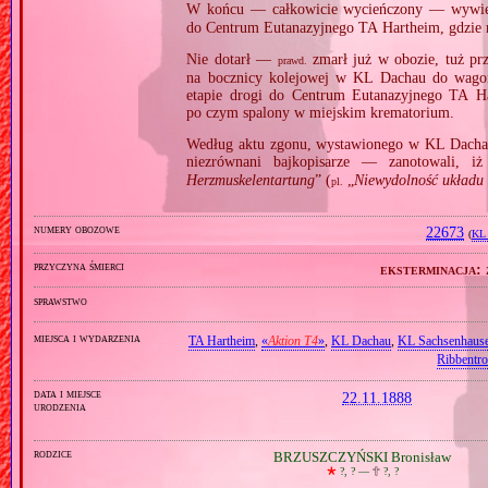
W końcu — całkowicie wycieńczony — wywi
do Centrum Eutanazyjnego TA Hartheim, gdzie
Nie dotarł —
zmarł już w obozie, tuż p
prawd.
na bocznicy kolejowej w KL Dachau do wago
etapie drogi do Centrum Eutanazyjnego TA H
po czym spalony w miejskim krematorium.
Według aktu zgonu, wystawionego w KL Dacha
niezrównani bajkopisarze — zanotowali, i
Herzmuskelentartung
” (
„
Niewydolność układu 
pl.
numery obozowe
22673
(
KL 
przyczyna śmierci
eksterminacja:
sprawstwo
miejsca i wydarzenia
TA Hartheim
,
«
Aktion T4
»
,
KL Dachau
,
KL Sachsenhaus
Ribbentr
data i miejsce
22.11.1888
urodzenia
rodzice
BRZUSZCZYŃSKI Bronisław
🞲
?, ? —
🕆
?, ?