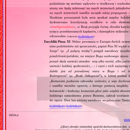
podzielenie się strefami wpływów w środkowej i wschodni
strony nie będą tolerować na swych terytoriach jakiejkolwi
na swych terytoriach wszelkie zaczątki takiej propagandy
Skutkiem porozumień była seria spotkań między ludob
dyskutowano koordynację wysiłków w celu ekstermi
«
Intelligenzaktion
», w Rosji przyjęła formę zbrodni katyńs
tysięcy przedstawianych kapłanów, i dziesiątków milionów z
odczuwalne.
(więcej na:
pl.wikipedia.org
)
Encykliki Piusa XI
: Wobec powstania w Europie dwóch systemó
nimi podobieństw niż sprzeczności, papież Pius XI wydał 
Sorge
” (
„
Z palącą troską
”) potępił narodowy socjali
pl.
przedchrześcijańskimi, na miejsce Boga osobowego stawia 
ponad skalę wartości ziemskie: rasę albo naród, albo pańs
wartości ludzkiej społeczności,
i czyni z nich najwyższą 
[…]
daleki jest od prawdziwej wiary w Boga i od świ
Redemptoris
” (
„
Boski Odkupiciel
”), w której poddał k
pl.
„
Komunizm pozbawia człowieka wolności, a więc duchowej
i wszelkie moralne oparcie, z którego pomocą mogłaby 
bolszewicki i bezbożny komunizm głosi jako orędzie zbawie
ludzkiego naturalnemu prawu Bożemu, zalecał wcielanie 
do oporu. Dwa lata później narodowo socjalistyczne Niemc
pl.wikipedia.org
,
pl.wikipedia.org
)
źródła
www.
„
Ofiary zbrodni niemieckiej spośród duchowieństwa diec. 