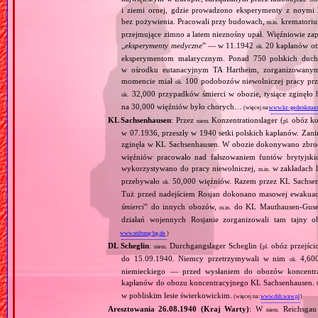
i ziemi ornej, gdzie prowadzono eksperymenty z noymi 
bez pożywienia. Pracowali przy budowach,
krematoriu
m.in.
przejmujące zimno a latem nieznośny upał. Więźniowie zap
„
eksperymenty medyczne
” — w 11.1942
20 kapłanów ot
ok.
eksperymentom malarycznym. Ponad 750 polskich duc
w ośrodku eutanacyjnym TA Hartheim, zorganizowany
momencie miał
100 podobozów niewolniczej pracy pr
ok.
32,000 przypadków śmierci w obozie, tysiące zginęł
ok.
na 30,000 więźniów było chorych…
(więcej na:
www.kz-gedenkstaet
KL Sachsenhausen
: Przez
Konzentrationslager (
obóz kon
niem.
pl.
w 07.1936, przeszły w 1940 setki polskich kapłanów. Zani
zginęła w KL Sachsenhausen. W obozie dokonywano zbro
więźniów pracowało nad fałszowaniem funtów brytyjskic
wykorzystywano do pracy niewolniczej,
w zakładach l
m.in.
przebywało
50,000 więźniów. Razem przez KL Sachsenhau
ok.
Tuż przed nadejściem Rosjan dokonano masowej ewakuacji
śmierci
” do innych obozów,
do KL Mauthausen‐Gusen
m.in.
działań wojennych Rosjanie zorganizowali tam tajny o
www.stiftung-bg.de
)
DL Scheglin
:
Durchgangslager Scheglin (
obóz przejści
niem.
pl.
do 15.09.1940. Niemcy przetrzymywali w nim
4,600
ok.
niemieckiego — przed wysłaniem do obozów koncentra
kapłanów do obozu koncentracyjnego KL Sachsenhausen.
w pobliskim lesie świerkowickim.
(więcej na:
www.dsh.waw.pl
)
Aresztowania 26.08.1940 (Kraj Warty)
: W
Reichsgau 
niem.