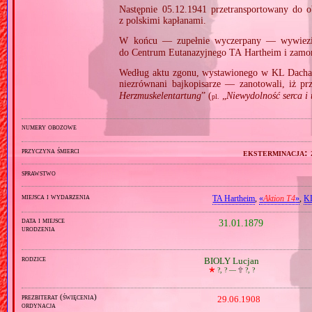
Następnie 05.12.1941 przetransportowany do
z polskimi kapłanami.
W końcu — zupełnie wyczerpany — wywie
do Centrum Eutanazyjnego TA Hartheim i zam
Według aktu zgonu, wystawionego w KL Dacha
niezrównani bajkopisarze — zanotowali, iż pr
Herzmuskelentartung
” (
„
Niewydolność serca i
pl.
numery obozowe
przyczyna śmierci
eksterminacja:
sprawstwo
miejsca i wydarzenia
TA Hartheim
,
«
Aktion T4
»
,
K
data i miejsce
31.01.1879
urodzenia
rodzice
BIOLY Lucjan
🞲
?, ? —
🕆
?, ?
prezbiterat (święcenia)
29.06.1908
ordynacja