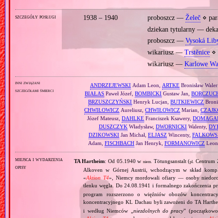
szczegóły posługi
1938 – 1940
proboszcz —
Želeč
⋄ par
dziekan tytularny — de
proboszcz —
Vysoká Lib
wikariusz —
Trstěnice
⋄ 
wikariusz —
Karlowe Wa
inni związani
ANDRZEJEWSKI
Adam Leon,
ARTKE
Bronisław Waler
szczegółami śmierci
BIAŁAS
Paweł Józef,
BOMBICKI
Gustaw Jan,
BORCZUC
BRZUSZCZYŃSKI
Henryk Lucjan,
BUTKIEWICZ
Broni
CHWIŁOWICZ
Aureliusz,
CHWIŁOWICZ
Marian,
CZAJK
Józef Mateusz,
DAHLKE
Franciszek Ksawery,
DOMAGA
DUSZCZYK
Władysław,
DWORNICKI
Walenty,
DY
DZIKOWSKI
Jan Michał,
ELJASZ
Wincenty,
FALKOWS
Adam,
FISCHBACH
Jan Henryk,
FORMANOWICZ
Leon
miejsca i wydarzenia
TA Hartheim
: Od 05.1940 w
Tötungsanstalt (
Centrum Z
niem.
pl.
opisy
Alkoven w Górnej Austrii, wchodzącym w skład komp
«
Aktion T4
», Niemcy mordowali ofiary — osoby niedor
tlenku węgla. Do 24.08.1941 i formalnego zakończenia p
program rozszerzono o więźniów obozów koncentracy
koncentracyjnego KL Dachau byli zawożeni do TA Hart
i według Niemców „
niezdolnych do pracy
” (początkowo