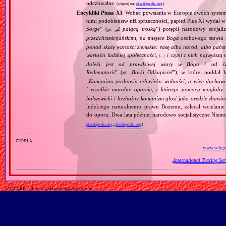
odczuwalne.
(więcej na:
pl.wikipedia.org
)
Encykliki Piusa XI
: Wobec powstania w Europie dwóch systemó
nimi podobieństw niż sprzeczności, papież Pius XI wydał 
Sorge
” (
„
Z palącą troską
”) potępił narodowy socjali
pl.
przedchrześcijańskimi, na miejsce Boga osobowego stawia 
ponad skalę wartości ziemskie: rasę albo naród, albo pańs
wartości ludzkiej społeczności,
i czyni z nich najwyższą 
[…]
daleki jest od prawdziwej wiary w Boga i od świ
Redemptoris
” (
„
Boski Odkupiciel
”), w której poddał k
pl.
„
Komunizm pozbawia człowieka wolności, a więc duchowej
i wszelkie moralne oparcie, z którego pomocą mogłaby 
bolszewicki i bezbożny komunizm głosi jako orędzie zbawie
ludzkiego naturalnemu prawu Bożemu, zalecał wcielanie 
do oporu. Dwa lata później narodowo socjalistyczne Niemc
pl.wikipedia.org
,
pl.wikipedia.org
)
źródła
www.selige
„
International Tracing Ser
© GTKRK, 2025, wszelkie prawa zastrzeżone