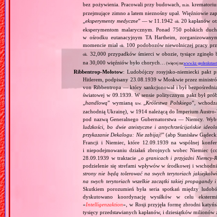
bez pożywienia. Pracowali przy budowach,
krematoriu
m.in.
przejmujące zimno a latem nieznośny upał. Więźniowie zap
„
eksperymenty medyczne
” — w 11.1942
20 kapłanów ot
ok.
eksperymentom malarycznym. Ponad 750 polskich duc
w ośrodku eutanacyjnym TA Hartheim, zorganizowany
momencie miał
100 podobozów niewolniczej pracy pr
ok.
32,000 przypadków śmierci w obozie, tysiące zginęł
ok.
na 30,000 więźniów było chorych…
(więcej na:
www.kz-gedenkstaet
Ribbentrop‐Mołotow
: Ludobójczy rosyjsko‐niemiecki pakt 
Hitlerem, podpisany 23.08.1939 w Moskwie przez minist
von Ribbentropa — który sankcjonował i był bezpośrednią
światowej w 09.1939. W sensie politycznym pakt był prób
„
handlową
” wymianą
„
Królestwa Polskiego
”, wchodzą
tzw.
zachodnią Ukrainę), w 1914 należącą do Imperium Austro‐W
pod nazwą Generalnego Gubernatorstwa — Niemcy. Wybuc
ludzkości, bo dwie ateistyczne i antychrześcijańskie id
przykazanie Dekalogu: Nie zabijaj!
” (abp Stanisław Gądeck
Francji i Niemiec, które 12.09.1939 na wspólnej konfe
i niepodejmowaniu działań zbrojnych wobec Niemiec (c
28.09.1939 w traktacie „
o granicach i przyjaźni Niemcy‐
podzielenie się strefami wpływów w środkowej i wschodni
strony nie będą tolerować na swych terytoriach jakiejkolwi
na swych terytoriach wszelkie zaczątki takiej propagandy
Skutkiem porozumień była seria spotkań między ludob
dyskutowano koordynację wysiłków w celu ekstermi
«
Intelligenzaktion
», w Rosji przyjęła formę zbrodni katyńs
tysięcy przedstawianych kapłanów, i dziesiątków milionów z