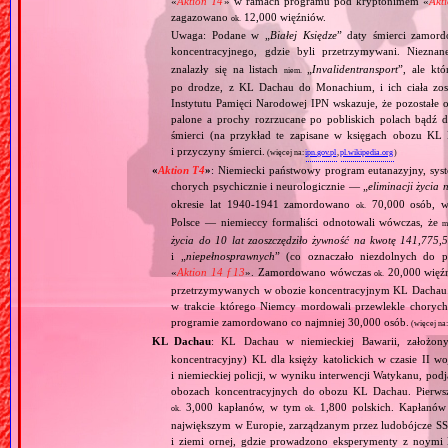
«
Aktion T4
» w ramach programu pod kryptonimem «
Akt
zagazowano
12,000 więźniów.
ok.
Uwaga: Podane w „
Białej Księdze
” daty śmierci zamord
koncentracyjnego, gdzie byli przetrzymywani. Niezn
znalazły się na listach
„
Invalidentransport
”, ale kt
niem.
po drodze, z KL Dachau do Monachium, i ich ciała zos
Instytutu Pamięci Narodowej IPN wskazuje, że pozostałe 
palone a prochy rozrzucane po pobliskich polach bądź 
śmierci (na przykład te zapisane w księgach obozu KL
i przyczyny śmierci.
(więcej na:
ipn.gov.pl
,
pl.wikipedia.org
)
«
Aktion T4
»
: Niemiecki państwowy program eutanazyjny, syst
chorych psychicznie i neurologicznie — „
eliminacji życia 
okresie lat 1940‐1941 zamordowano
70,000 osób, w 
ok.
Polsce — niemieccy formaliści odnotowali wówczas, że
m
życia do 10 lat zaoszczędziło żywność na kwotę 141,775,
i „
niepełnosprawnych
” (co oznaczało niezdolnych do 
«
Aktion 14 f 13
». Zamordowano wówczas
20,000 więź
ok.
przetrzymywanych w obozie koncentracyjnym KL Dachau
w trakcie którego Niemcy mordowali przewlekle chorych, 
programie zamordowano co najmniej 30,000 osób.
(więcej na
KL Dachau
: KL Dachau w niemieckiej Bawarii, założo
koncentracyjny) KL dla księży katolickich w czasie II w
i niemieckiej policji, w wyniku interwencji Watykanu, p
obozach koncentracyjnych do obozu KL Dachau. Pierwsz
3,000 kapłanów, w tym
1,800 polskich. Kapłanów
ok.
ok.
największym w Europie, zarządzanym przez ludobójcze SS 
i ziemi ornej, gdzie prowadzono eksperymenty z noymi 