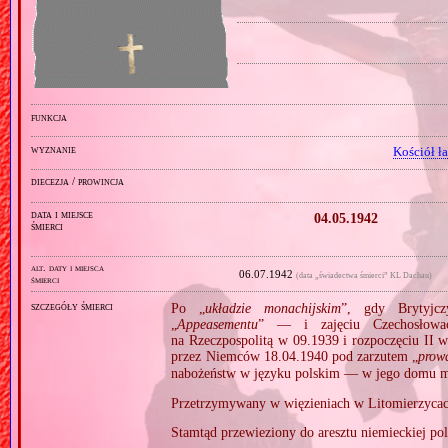
funkcja
wyznanie
Kościół ł
diecezja / prowincja
data i miejsce
04.05.1942
śmierci
alt. daty i miejsca
06.07.1942
(data „świadectwa śmierci” KL Dachau)
śmierci
szczegóły śmierci
Po „
układzie monachijskim
”, gdy Brytyjc
„
Appeasementu
” — i zajęciu Czechosłowac
na Rzeczpospolitą w 09.1939 i rozpoczęciu II w
przez Niemców 18.04.1940 pod zarzutem „
prowa
nabożeństw w języku polskim — w jego domu m
Przetrzymywany w więzieniach w Litomierzycac
Stamtąd przewieziony do aresztu niemieckiej po