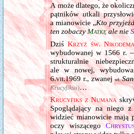
A może dlatego, że okolic
pątników utkali przysłowi
a mianowicie „
Kto przyjeżd
ten zobaczy
Matkę
ale nie
S
Dziś
Krzyż św. Nikode
wybudowanej w 1566 r. — 
strukturalnie niebezpie
ale w nowej, wybudowa
6.vii.1969
r., zwanej
San
wł.
…
Krucyfiksu
)
Krucyfiks z Numana
skryw
Spoglądający na niego z 
widzieć mianowicie mają p
oczy wiszącego
Chrystu