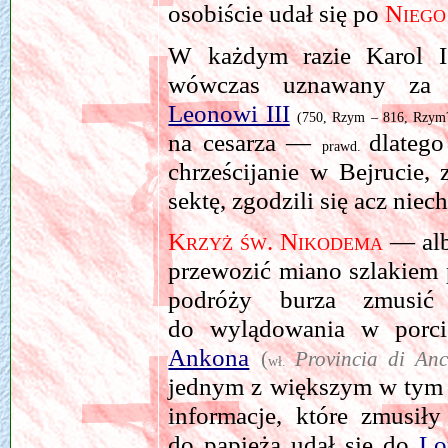
osobiście udał się po
Niego
W każdym razie Karol I
wówczas uznawany z
Leonowi III
(750, Rzym – 816, Rzym
na cesarza —
dlateg
prawd.
chrześcijanie w Bejrucie, 
sektę, zgodzili się acz nie
Krzyż św. Nikodema
— al
przewozić miano szlakiem
podróży burza zmusić 
do wylądowania w por
Ankona
(
Provincia di An
wł.
jednym z większym w tym r
informacje, które zmusił
do papieża udał się do
Lo