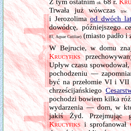
Z tym ostatnim
68 r.
Kru
ok.
Trwała już wówczas
tzw
i Jerozolima
od dwóch lat
dowódcę, późniejszego c
(miasto padło i 
81, Aquae Cutiliae)
W Bejrucie, w domu znaj
Krucyfiks
przechowywany 
Upływ czasu spowodował,
pochodzeniu — zapomni
być na przełomie VI i VII 
chrześcijańskiego
Cesarst
pochodzi bowiem kilka róż
wydarzenia — dom, w kt
jakiś Żyd. Przejmując
Krucyfiks
i sprofanował