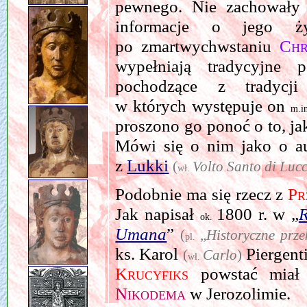
pewnego. Nie zachowały s
informacje o jego ż
po zmartwychwstaniu
Chr
wypełniają tradycyjne
pochodzące z tradycji
w których występuje on
m.i
proszono go ponoć o to, j
Mówi się o nim jako o a
z
Lukki
(
Volto Santo di Luc
wł.
Podobnie ma się rzecz z
Pr
Jak napisał
1800 r. w „
R
ok.
Umana
”
(
„
Historyczne prz
pl.
ks. Karol
Piergent
(
Carlo
)
wł.
Krucyfiks
powstać miał
Nikodema
w Jerozolimie.