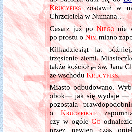
Krucyfiks
zostawił w n
Chrzciciela w Numana…
Cesarz już po
Niego
nie w
po prostu o
Nim
miano zap
Kilkadziesiąt lat późni
trzęsienie ziemi. Miastecz
także kościół
św. Jana C
pw.
ze wschodu
Krucyfiks
.
Miasto odbudowano. Wybu
obok— jak się wydaje — ru
pozostała prawdopodobn
o
Krucyfiksie
zapomnian
czy w ogóle
Go
odna­lezi
przez pewien czas opie