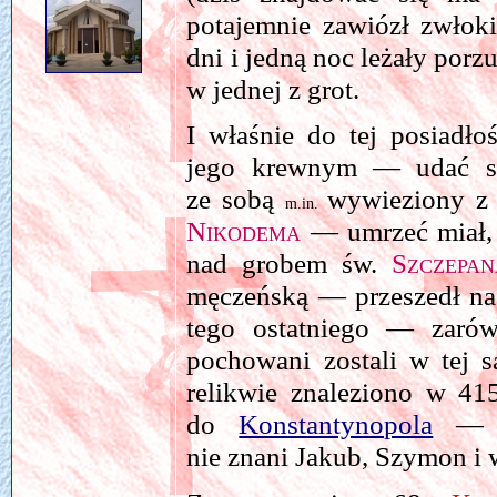
potajemnie zawiózł zwłok
dni i jedną noc leżały por
w jednej z grot.
I właśnie do tej posiadł
jego krewnym — udać s
ze sobą
wywieziony z
m.in.
Nikodema
— umrzeć miał, 
nad grobem św.
Szczepan
męczeńską — przeszedł na 
tego ostatniego — zar
pochowani zostali w tej 
relikwie znaleziono w 415
do
Konstantynopola
— pr
nie znani Jakub, Szymon i 