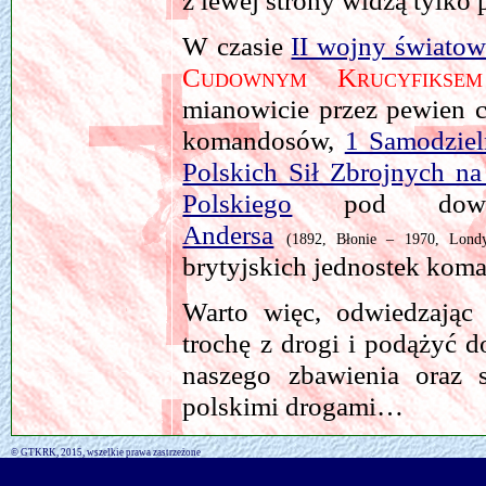
z lewej strony widzą tylko
W czasie
II wojny światow
Cudownym Krucyfikse
mianowicie przez pewien c
komandosów,
1 Samodzie
Polskich Sił Zbrojnych na
Polskiego
pod dowódz
Andersa
(1892, Błonie – 1970, Lond
brytyjskich jednostek ko
Warto więc, odwiedzając
trochę z drogi i podążyć 
naszego zbawienia oraz s
polskimi drogami…
© GTKRK, 2015, wszelkie prawa zastrzeżone