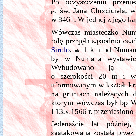
Po oczyszczeniu przeni
św. Jana Chrzciciela, 
pw.
w 846 r. W jednej z jego ka
Wówczas miasteczko Numa
rolę przejęła sąsiednia o
Sirolo
,
1 km od Numany. 
ok.
by w Numana wystawić n
Wybudowano ją — w
o szerokości 20 m i 
uformowanym w kształt kr
na gruntach należących 
którym wówczas był bp 
I
13.x.1566
r. przeniesiono
Jedenaście lat później
zaatakowana została przez 