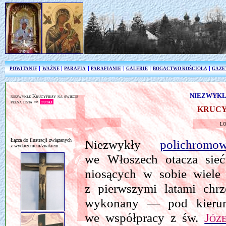
POWITANIE
WAŻNE
PARAFIA
PARAFIANIE
GALERIE
BOGACTWO KOŚCIOŁA
GAZE
NIEZWYKŁ
niezwykłe Krucyfiksy na świecie
pełna lista ⇒
tutaj
KRUCY
l
Łącza do ilustracji związanych
Niezwykły
polichromo
z wydarzeniem/znakiem:
we Włoszech otacza sie
niosących w sobie wiel
z pierwszymi latami chrz
wykonany — pod kieru
we współpracy z św.
Józ