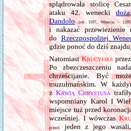
splądrowała stolicę Cesa
ataku 42. wenecki
doża
Dandolo
(ok. 1107, Wenecja – 1205,
i nakazać przewiezieni
do
Rzeczpospolitej Wenec
gdzie ponoć do dziś znajdu
Natomiast
Krucyfiks
przez
Po zbezczeszczeniu nad
chrześcijanie. Być mo
muzułmańskim. W każdy
z
Krwią Chrystusa
trafi
wspomniany Karol I Wiel
miejsce tuż przed koronacją
wcześniej. I wówczas
Kru
jeden z jego wasali,
prawd.