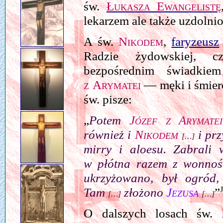
św.
Łukasza Ewangelistę
lekarzem ale także uzdoln
A św.
Nikodem
,
faryzeusz
Radzie żydowskiej, 
bezpośrednim świadk
z Arymatei
— męki i śmier
św. pisze:
„
Potem
Józef z Arymatei
również i
Nikodem
i prz
[…]
mirry i aloesu. Zabrali
w płótna razem z wonno
ukrzyżowano, był ogród
Tam
złożono
Jezusa
”
[…]
[…]
O dalszych losach św.