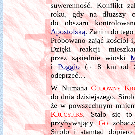
suwerenność. Konflikt za
roku, gdy na dłuższy cz
do obszaru kontrolowa
Apostolską
. Zanim do tego
Próbowano zająć kościół i,
Dzięki reakcji miesz
przez sąsiednie wioski
M
i
Poggio
(
8 km od Si
ok.
odeprzeć…
W Numana
Cudowny Kru
do dnia dzisiejszego. Siro
że w powszechnym mniema
Krucyfiks
. Stało się to
przybywający
Go
zobaczy
Sirolo i stamtąd dopiero