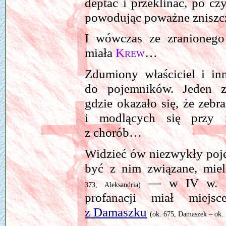
deptać i przeklinać, po c
powodując poważne znisz
I wówczas ze zranioneg
miała
Krew
…
Zdumiony właściciel i in
do pojemników. Jeden z
gdzie okazało się, że zeb
i modlących się przy 
z chorób…
Widzieć ów niezwykły poje
być z nim związane, mie
— w IV w. (co
373, Aleksandria)
profanacji miał mie
z Damaszku
(ok. 675, Damaszek –
ok.