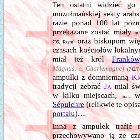
Ten ostatni widzieć go
muzułmańskiej sekty arabs
razie ponad 100 lat późn
przekazane zostać miały
m.
oraz biskupom wię
795, Rzym)
czasach kościołów lokalny
miał też król
Franków
Magnus
,
Charlemagne
)
fr.
(742/7
ampułki z domniemaną
Kr
tradycji zebrać
Ją
miał ś
w kilku miejscach,
m.in.
Sépulchre
(relikwie te opis
portalu
)…
Inna z ampułek trafić 
przechowywano ją ze cz