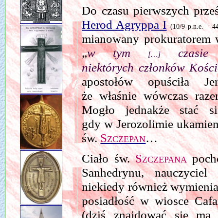
Do czasu pierwszych prześ
Herod Agryppa I
(10/9 p.n.e. – 
mianowany prokuratorem
„
w tym
czasie 
[…]
niektórych członków Kości
apostołów opuściła Je
że właśnie wówczas raz
Mogło jednakże stać s
gdy w Jerozolimie ukamien
św.
Szczepan
…
Ciało św.
Szczepana
pocho
Sanhedrynu, nauczycie
niekiedy również wymienia
posiadłość w wiosce Caf
(dziś znajdować się ma