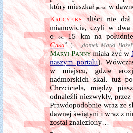
który mieszkał
w dawne
prawd.
Krucyfiks
aliści nie dał
mianowicie, czyli w dwa
o
15 km na połudn
ok.
Casa
”
(
„
domek Matki Bożej
pl.
Maryi Panny
miała żyć w
naszym portalu
). Wówcza
w miejscu, gdzie eroz
nadmorskich skał, tuż p
Chrzciciela, między pia
odnaleźli niezwykły, przez
Prawdopodobnie wraz ze ska
dawnej świątyni i wraz z ni
został znaleziony…