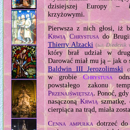
dzisiejszej Europy –
krzyżowymi.
Pierwsza z nich głosi, iż 
Krwią Chrystusa
do Brugii
Thierry Alzacki
(
Diederik 
hol.
który brał udział w drugi
Darować miał mu ją – jak o 
Baldwin III Jerozolimski
(
w grobie
Chrystusa
odna
powstałego zakonu tem
Przenajświętszą
. Ponoć, gdy
nasączoną
Krwią
szmatkę, d
cierpiąca na trąd, miała zo
Cenna ampułka
dotrzeć do 