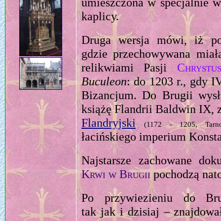
umieszczona w specjalnie w
kaplicy.
Druga wersja mówi, iż po
gdzie przechowywana miał
relikwiami Pasji
Chrystu
Buculeon
: do 1203 r., gdy
Bizancjum. Do Brugii wysł
książę Flandrii Baldwin IX, 
Flandryjski
(1172 - 1205, Tarn
łacińskiego imperium Konst
Najstarsze zachowane do
Krwi w Brugii
pochodzą nato
Po przywiezieniu do Bru
tak jak i dzisiaj – znajdowa