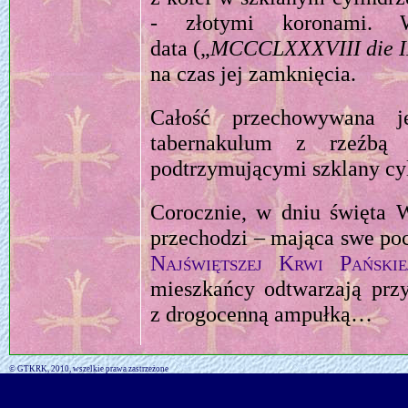
- złotymi koronami. W
data („
MCCCLXXXVIII die II
na czas jej zamknięcia.
Całość przechowywana j
tabernakulum z rzeźbą
podtrzymującymi szklany c
Corocznie, w dniu święta W
przechodzi – mająca swe pocz
Najświętszej Krwi Pańskie
mieszkańcy odtwarzają przy
z drogocenną ampułką…
© GTKRK, 2010, wszelkie prawa zastrzeżone