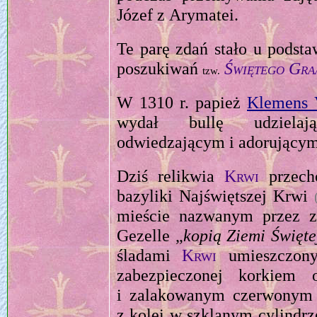
Józef z Arymatei.
Te parę zdań stało u podsta
poszukiwań
Świętego Gra
tzw.
W 1310 r. papież
Klemens
wydał bullę udzielaj
odwiedzającym i adorującym
Dziś relikwia
Krwi
przech
bazyliki Najświętszej Krwi
mieście nazwanym przez 
Gezelle „
kopią Ziemi Święte
śladami
Krwi
umieszczony
zabezpieczonej korkiem 
i zalakowanym czerwonym 
z kolei w szklanym cylindr