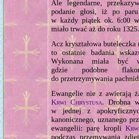
Ale legendarne, przekazy
podanie głosi, iż po par
w każdy piątek ok. 6:00 
miało trwać aż do roku 132
Acz kryształowa buteleczka n
to ostatnie badania wska
Wykonana miała być w 
gdzie podobne flako
do przetrzymywania pachnid
Ewangelie nie z awierają ż
Krwi Chrystusa
. Drobna w
w jednej z apokryficzny
kanonicznego, uznanego pr
ewangelii: parę kropli
Krw
podczas przemywania zdj