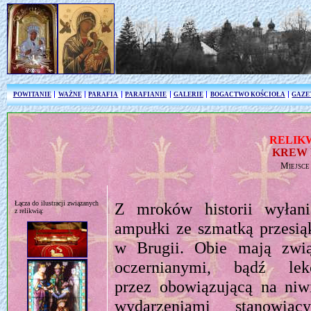
POWITANIE
WAŻNE
PARAFIA
PARAFIANIE
GALERIE
BOGACTWO KOŚCIOŁA
GAZE
RELIK
KREW 
Miejsc
Łącza do ilustracji związanych
Z mroków historii wyłani
z relikwią:
ampułki ze szmatką przesią
w Brugii. Obie mają zwią
oczernianymi, bądź lek
przez obowiązującą na niwi
wydarzeniami stanowiąc