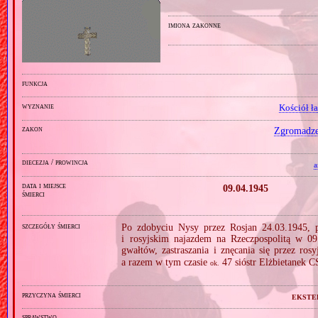
imiona zakonne
funkcja
wyznanie
Kościół ł
zakon
Zgromadzen
diecezja / prowincja
a
data i miejsce
09.04.1945
śmierci
szczegóły śmierci
Po zdobyciu Nysy przez Rosjan 24.03.1945, 
i rosyjskim najazdem na Rzeczpospolitą w 0
gwałtów, zastraszania i znęcania się przez ro
a razem w tym czasie
47 sióstr Elżbietanek 
ok.
przyczyna śmierci
ekste
sprawstwo