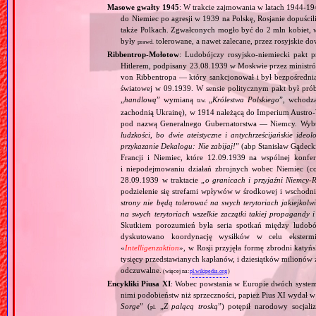
Masowe gwałty 1945
: W trakcie zajmowania w latach 1944‐19
do Niemiec po agresji w 1939 na Polskę, Rosjanie dopuści
także Polkach. Zgwałconych mogło być do 2 mln kobiet, w
były
tolerowane, a nawet zalecane, przez rosyjskie d
prawd.
Ribbentrop‐Mołotow
: Ludobójczy rosyjsko‐niemiecki pakt 
Hitlerem, podpisany 23.08.1939 w Moskwie przez minist
von Ribbentropa — który sankcjonował i był bezpośrednią
światowej w 09.1939. W sensie politycznym pakt był prób
„
handlową
” wymianą
„
Królestwa Polskiego
”, wchodzą
tzw.
zachodnią Ukrainę), w 1914 należącą do Imperium Austro‐W
pod nazwą Generalnego Gubernatorstwa — Niemcy. Wybuc
ludzkości, bo dwie ateistyczne i antychrześcijańskie id
przykazanie Dekalogu: Nie zabijaj!
” (abp Stanisław Gądeck
Francji i Niemiec, które 12.09.1939 na wspólnej konfe
i niepodejmowaniu działań zbrojnych wobec Niemiec (c
28.09.1939 w traktacie „
o granicach i przyjaźni Niemcy‐
podzielenie się strefami wpływów w środkowej i wschodni
strony nie będą tolerować na swych terytoriach jakiejkolwi
na swych terytoriach wszelkie zaczątki takiej propagandy
Skutkiem porozumień była seria spotkań między ludob
dyskutowano koordynację wysiłków w celu ekstermi
«
Intelligenzaktion
», w Rosji przyjęła formę zbrodni katyńs
tysięcy przedstawianych kapłanów, i dziesiątków milionów z
odczuwalne.
(więcej na:
pl.wikipedia.org
)
Encykliki Piusa XI
: Wobec powstania w Europie dwóch systemó
nimi podobieństw niż sprzeczności, papież Pius XI wydał 
Sorge
” (
„
Z palącą troską
”) potępił narodowy socjali
pl.