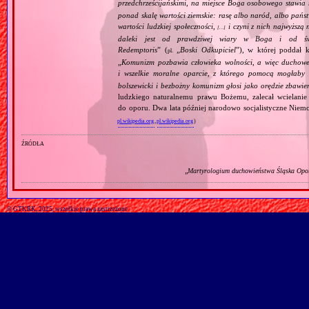
przedchrześcijańskimi, na miejsce Boga osobowego stawia 
ponad skalę wartości ziemskie: rasę albo naród, albo pańs
wartości ludzkiej społeczności,
i czyni z nich najwyższą 
[…]
daleki jest od prawdziwej wiary w Boga i od świ
Redemptoris
” (
„
Boski Odkupiciel
”), w której poddał k
pl.
„
Komunizm pozbawia człowieka wolności, a więc duchowej
i wszelkie moralne oparcie, z którego pomocą mogłaby 
bolszewicki i bezbożny komunizm głosi jako orędzie zbawie
ludzkiego naturalnemu prawu Bożemu, zalecał wcielanie 
do oporu. Dwa lata później narodowo socjalistyczne Niemc
pl.wikipedia.org
,
pl.wikipedia.org
)
źródła
„
Martyrologium duchowieństwa Śląska Opols
© GTKRK, 2025, wszelkie prawa zastrzeżone