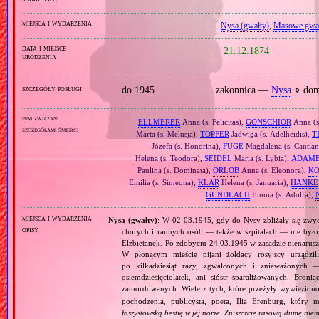
miejsca i wydarzenia
Nysa (gwałty)
,
Masowe gwał
data i miejsce
21.12.1874
urodzenia
szczegóły posługi
do 1945
zakonnica —
Nysa
⋄ dom 
inni związani
ELLMERER
Anna (s. Felicitas),
GONSCHIOR
Anna (s
szczegółami śmierci
Marta (s. Melusja),
TÖPFER
Jadwiga (s. Adelheidis),
T
Józefa (s. Honorina),
FUGE
Magdalena (s. Cantia
Helena (s. Teodora),
SEIDEL
Maria (s. Lybia),
ADAM
Paulina (s. Dominata),
ORLOB
Anna (s. Eleonora),
KO
Emilia (s. Simeona),
KLAR
Helena (s. Januaria),
HANKE
GUNDLACH
Emma (s. Adolfa),
miejsca i wydarzenia
Nysa (gwałty)
: W 02‐03.1945, gdy do Nysy zbliżały się zwyci
opisy
chorych i rannych osób — także w szpitalach — nie było 
Elżbietanek. Po zdobyciu 24.03.1945 w zasadzie nienarus
W płonącym mieście pijani żołdacy rosyjscy urządzil
po kilkadziesiąt razy, zgwałconych i znieważonych —
osiemdziesięciolatek, ani sióstr sparaliżowanych. Broni
zamordowanych. Wiele z tych, które przeżyły wywieziono 
pochodzenia, publicysta, poeta, Ilia Erenburg, który m
faszystowską bestię w jej norze. Zniszczcie rasową dumę nie