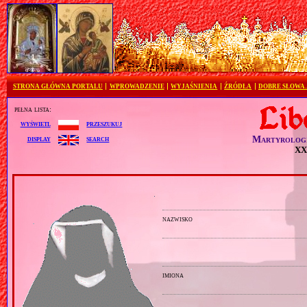
STRONA GŁÓWNA PORTALU
WPROWADZENIE
WYJAŚNIENIA
ŹRÓDŁA
DOBRE SŁOWA
pełna lista:
przeszukuj
wyświetl
Martyrolog
search
display
XX 
nazwisko
imiona