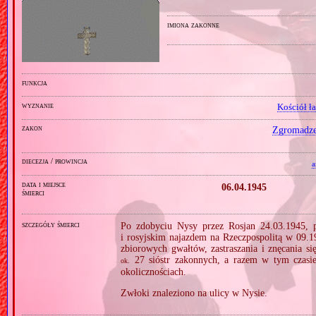
imiona zakonne
funkcja
wyznanie
Kościół ł
zakon
Zgromadzen
diecezja / prowincja
a
data i miejsce
06.04.1945
śmierci
szczegóły śmierci
Po zdobyciu Nysy przez Rosjan 24.03.1945, 
i rosyjskim najazdem na Rzeczpospolitą w 09.
zbiorowych gwałtów, zastraszania i znęcania s
27 sióstr zakonnych, a razem w tym czas
ok.
okolicznościach.
Zwłoki znaleziono na ulicy w Nysie.