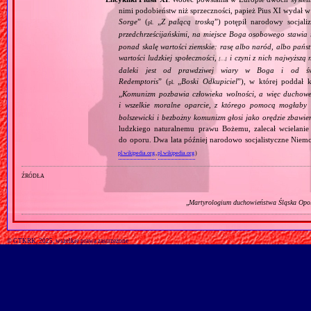
nimi podobieństw niż sprzeczności, papież Pius XI wydał 
Sorge
” (
„
Z palącą troską
”) potępił narodowy socjali
pl.
przedchrześcijańskimi, na miejsce Boga osobowego stawia 
ponad skalę wartości ziemskie: rasę albo naród, albo pańs
wartości ludzkiej społeczności,
i czyni z nich najwyższą 
[…]
daleki jest od prawdziwej wiary w Boga i od świ
Redemptoris
” (
„
Boski Odkupiciel
”), w której poddał k
pl.
„
Komunizm pozbawia człowieka wolności, a więc duchowej
i wszelkie moralne oparcie, z którego pomocą mogłaby 
bolszewicki i bezbożny komunizm głosi jako orędzie zbawie
ludzkiego naturalnemu prawu Bożemu, zalecał wcielanie 
do oporu. Dwa lata później narodowo socjalistyczne Niemc
pl.wikipedia.org
,
pl.wikipedia.org
)
źródła
„
Martyrologium duchowieństwa Śląska Opols
© GTKRK, 2025, wszelkie prawa zastrzeżone