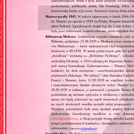
zamordowanych. Wiele z tych, które przeżyły wywieziono 
pochodzenia, publicysta, poeta, Ilia Erenburg, który m
faszystowską bestię w jej norze. Zniszczcie rasową dumę nie
Masowe gwałty 1945
: W trakcie zajmowania w latach 1944‐19
do Niemiec po agresji w 1939 na Polskę, Rosjanie dopuści
także Polkach. Zgwałconych mogło być do 2 mln kobiet, w
były
tolerowane, a nawet zalecane, przez rosyjskie d
prawd.
Ribbentrop‐Mołotow
: Ludobójczy rosyjsko‐niemiecki pakt 
Hitlerem, podpisany 23.08.1939 w Moskwie przez minist
von Ribbentropa — który sankcjonował i był bezpośrednią
światowej w 09.1939. W sensie politycznym pakt był prób
„
handlową
” wymianą
„
Królestwa Polskiego
”, wchodzą
tzw.
zachodnią Ukrainę), w 1914 należącą do Imperium Austro‐W
pod nazwą Generalnego Gubernatorstwa — Niemcy. Wybuc
ludzkości, bo dwie ateistyczne i antychrześcijańskie id
przykazanie Dekalogu: Nie zabijaj!
” (abp Stanisław Gądeck
Francji i Niemiec, które 12.09.1939 na wspólnej konfe
i niepodejmowaniu działań zbrojnych wobec Niemiec (c
28.09.1939 w traktacie „
o granicach i przyjaźni Niemcy‐
podzielenie się strefami wpływów w środkowej i wschodni
strony nie będą tolerować na swych terytoriach jakiejkolwi
na swych terytoriach wszelkie zaczątki takiej propagandy
Skutkiem porozumień była seria spotkań między ludob
dyskutowano koordynację wysiłków w celu ekstermi
«
Intelligenzaktion
», w Rosji przyjęła formę zbrodni katyńs
tysięcy przedstawianych kapłanów, i dziesiątków milionów z
odczuwalne.
(więcej na:
pl.wikipedia.org
)
Encykliki Piusa XI
: Wobec powstania w Europie dwóch systemó