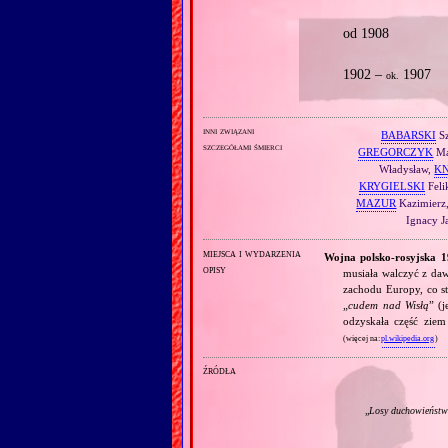
od 1908
1902 –
1907
ok.
inni związani
BABARSKI
S
szczegółami śmierci
GREGORCZYK
Ma
Władysław,
K
KRYGIELSKI
Feli
MAZUR
Kazimierz
Ignacy J
miejsca i wydarzenia
Wojna polsko‐rosyjska 
opisy
musiała walczyć z daw
zachodu Europy, co st
„
cudem nad Wisłą
” (
odzyskała część zie
(więcej na:
pl.wikipedia.org
)
źródła
„
Losy duchowieństw