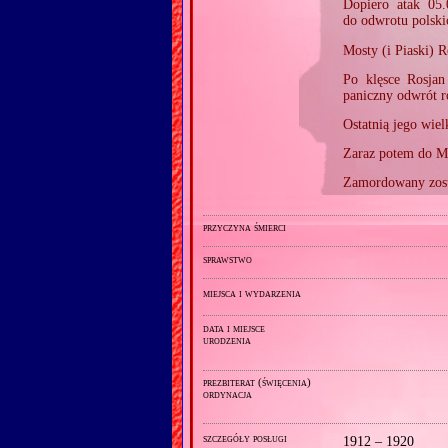
Dopiero atak 05
do odwrotu polski
Mosty (i Piaski) R
Po klęsce Rosjan
paniczny odwrót r
Ostatnią jego wie
Zaraz potem do M
Zamordowany zost
przyczyna śmierci
sprawstwo
miejsca i wydarzenia
data i miejsce
urodzenia
prezbiterat (święcenia)
ordynacja
szczegóły posługi
1912 – 1920