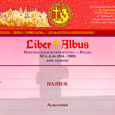
Rzymskokatolicka Pa
św. Zygmunt
pw.
05-507 Słomczy
ul. Wiślana 85
dekanat konstanciń
archidiecezja warsz
ŚNIENIA
ŹRÓDŁA
DOBRE SŁOWA…
LIST do KUSTOSZA/ADMINISTRATORA
Martyrologium duchowieństwa — Polska
XX w. (lata 1914 – 1989)
dane osobowe
o
HAJDUK
Aleksander