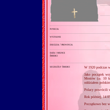
funkcja
wyznanie
diecezja / prowincja
data i miejsce
śmierci
szczegóły śmierci
W 1920 podczas wo
Jako początek wo
Mostów (
10 km
ok.
oddziałem polskim
Polacy powrócili
Rok później, 14.05
Początkowo bez wi