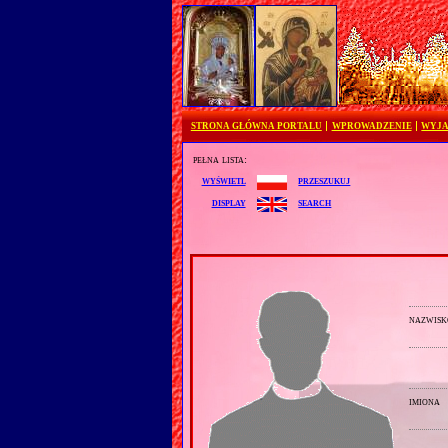
STRONA GŁÓWNA PORTALU
WPROWADZENIE
WYJA
pełna lista:
przeszukuj
wyświetl
search
display
nazwisk
imiona