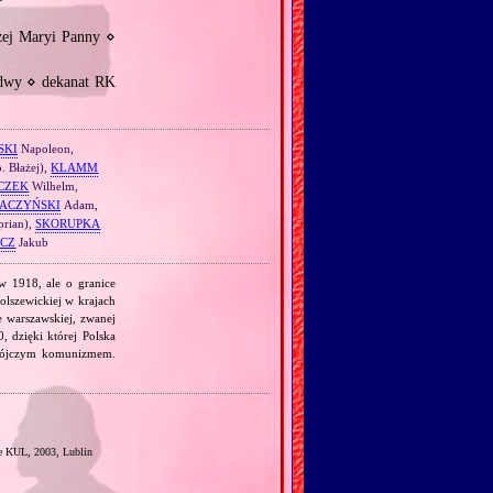
zej Maryi Panny ⋄
adwy ⋄ dekanat RK
SKI
Napoleon,
. Błażej),
KLAMM
CZEK
Wilhelm,
ACZYŃSKI
Adam,
prian),
SKORUPKA
CZ
Jakub
 w 1918, ale o granice
olszewickiej w krajach
e warszawskiej, zwanej
, dzięki której Polska
obójczym komunizmem.
 KUL, 2003, Lublin