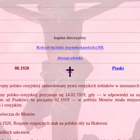
kapłan diecezjalny
Kościół łaciński (rzymskokatolicki) RK
diecezja wileńska
08.1920
Piaski
jny polsko–rosyjskiej zamordowany przez rosyjskich żołdaków w nieznanych 
jny polsko–rosyjskiej przyjmuje się 14.02.1919, gdy — w odpowiedzi na zaj
 od Piasków) na początku 02.1919 — w pobliżu Mostów miała miejsce
 i rosyjskim.
 wówczas do Mostów.
.1920, Rosjanie rozpoczęcli atak na polskie siły na Białorusi.
elkich sukcesów.