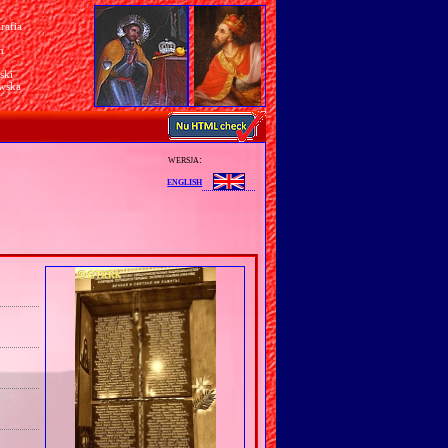
rafia
a
n
ski
awska
wersja:
english