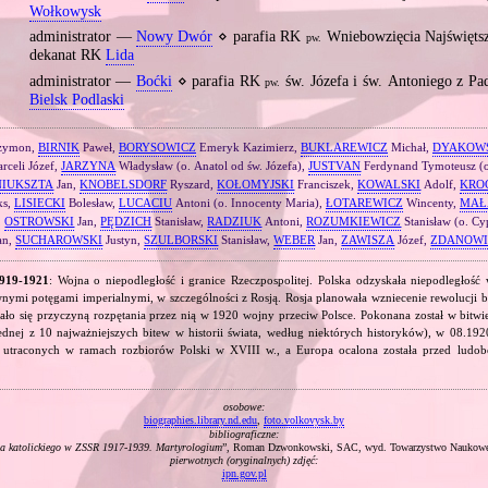
Wołkowysk
administrator —
Nowy Dwór
⋄ parafia RK
Wniebowzięcia Najświęts
pw.
dekanat RK
Lida
administrator —
Boćki
⋄ parafia RK
św. Józefa i św. Antoniego z P
pw.
Bielsk Podlaski
zymon,
BIRNIK
Paweł,
BORYSOWICZ
Emeryk Kazimierz,
BUKLAREWICZ
Michał,
DYAKOW
rceli Józef,
JARZYNA
Władysław (o. Anatol od św. Józefa),
JUSTVAN
Ferdynand Tymoteusz (o
NIUKSZTA
Jan,
KNOBELSDORF
Ryszard,
KOŁOMYJSKI
Franciszek,
KOWALSKI
Adolf,
KRO
ks,
LISIECKI
Bolesław,
LUCACIU
Antoni (o. Innocenty Maria),
ŁOTAREWICZ
Wincenty,
MAŁ
,
OSTROWSKI
Jan,
PĘDZICH
Stanisław,
RADZIUK
Antoni,
ROZUMKIEWICZ
Stanisław (o. Cy
an,
SUCHAROWSKI
Justyn,
SZULBORSKI
Stanisław,
WEBER
Jan,
ZAWISZA
Józef,
ZDANOWI
1919‐1921
: Wojna o niepodległość i granice Rzeczpospolitej. Polska odzyskała niepodległość
nymi potęgami imperialnymi, w szczególności z Rosją. Rosja planowała wzniecenie rewolucji b
ało się przyczyną rozpętania przez nią w 1920 wojny przeciw Polsce. Pokonana został w bitwi
jednej z 10 najważniejszych bitew w historii świata, według niektórych historyków), w 08.1920
m utraconych w ramach rozbiorów Polski w XVIII w., a Europa ocalona została przed lud
osobowe:
biographies.library.nd.edu
,
foto.volkovysk.by
bibliograficzne:
a katolickiego w ZSSR 1917‐1939. Martyrologium
”, Roman Dzwonkowski, SAC, wyd. Towarzystwo Naukowe
pierwotnych (oryginalnych) zdjęć:
ipn.gov.pl