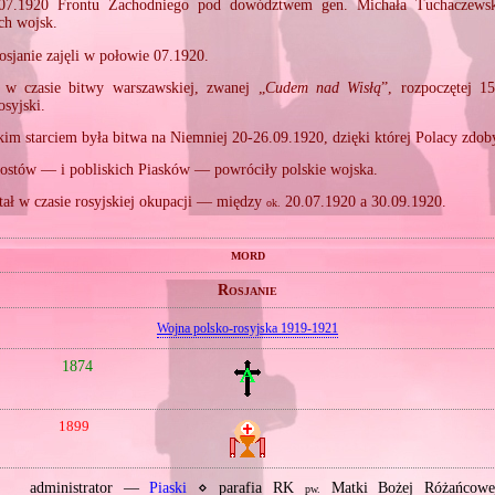
.07.1920 Frontu Zachodniego pod dowództwem gen. Michała Tuchaczewsk
ch wojsk.
osjanie zajęli w połowie 07.1920.
 w czasie bitwy warszawskiej, zwanej „
Cudem nad Wisłą
”, rozpoczętej 15
osyjski.
lkim starciem była bitwa na Niemniej 20‐26.09.1920, dzięki której Polacy zdob
ostów — i pobliskich Piasków — powróciły polskie wojska.
ał w czasie rosyjskiej okupacji — między
20.07.1920 a 30.09.1920.
ok.
mord
Rosjanie
Wojna polsko‐rosyjska 1919‐1921
1874
1899
administrator —
Piaski
⋄ parafia RK
Matki Bożej Różańcowe
pw.