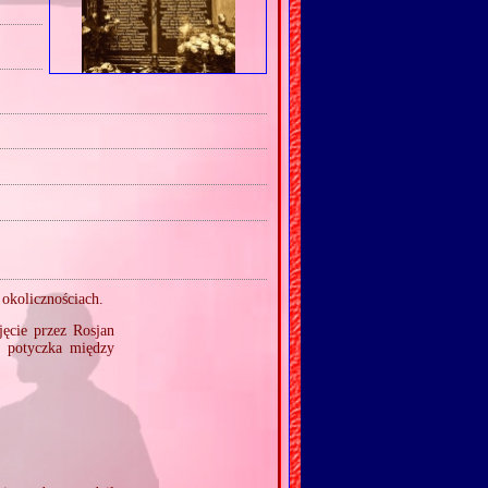
okolicznościach.
ęcie przez Rosjan
 potyczka między