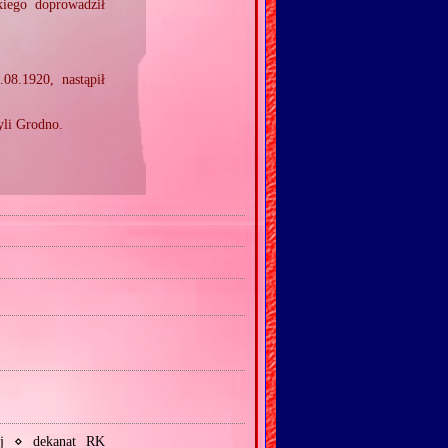
iego doprowadził
.08.1920, nastąpił
yli Grodno.
j ⋄ dekanat RK