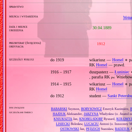
sprawstwo
miejsca i wydarzenia
Wojna
data i miejsce
30.04.1889
urodzenia
prezbiterat (święcenia)
1912
ordynacja
szczegóły posługi
do 1919
wikariusz —
Homel
⋄ p
RK
Homel
— prawd.
1916 – 1917
duszpasterz —
Łuniniec
⋄
, parafia RK
Wniebowz
pw.
1914 – 1915
wikariusz —
Homel
⋄ p
RK
Homel
do 1912
student —
Sankt Petersb
inni związani
BABARSKI
Szymon,
BORYSOWICZ
Emeryk Kazimierz,
szczegółami śmierci
HAJDUK
Aleksander,
JARZYNA
Władysław (o. Anatol od
KNIUKSZTA
Jan,
KNOBELSDORF
Ryszard,
KOŁOMYJ
LISIECKI
Bolesław,
LUCACIU
Antoni (o. Innocenty M
OSTROWSKI
Jan,
PĘDZICH
Stanisław,
RADZIUK
A