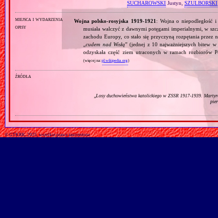
SUCHAROWSKI
Justyn,
SZULBORSKI
miejsca i wydarzenia
Wojna polsko‐rosyjska 1919‐1921
: Wojna o niepodległość i
opisy
musiała walczyć z dawnymi potęgami imperialnymi, w szcze
zachodu Europy, co stało się przyczyną rozpętania przez 
„
cudem nad Wisłą
” (jednej z 10 najważniejszych bitew w 
odzyskała część ziem utraconych w ramach rozbiorów P
(więcej na:
pl.wikipedia.org
)
źródła
„
Losy duchowieństwa katolickiego w ZSSR 1917‐1939. Marty
pie
© GTKRK, 2025, wszelkie prawa zastrzeżone