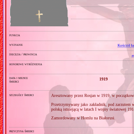
funkcja
wyznanie
Kościół ł
diecezja / prowincja
a
honorowe wyróżnienia
data i miejsce
1919
śmierci
szczegóły śmierci
Aresztowany przez Rosjan w 1919, w początkowe
Przetrzymywany jako zakładnik, pod zarzutem w
polską istniejącą w latach I wojny światowej 19
Zamordowany w Homlu na Białorusi.
przyczyna śmierci