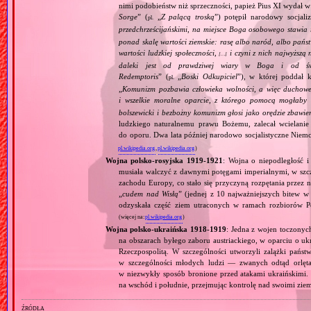
nimi podobieństw niż sprzeczności, papież Pius XI wydał 
Sorge
” (
„
Z palącą troską
”) potępił narodowy socjali
pl.
przedchrześcijańskimi, na miejsce Boga osobowego stawia 
ponad skalę wartości ziemskie: rasę albo naród, albo pańs
wartości ludzkiej społeczności,
i czyni z nich najwyższą 
[…]
daleki jest od prawdziwej wiary w Boga i od świ
Redemptoris
” (
„
Boski Odkupiciel
”), w której poddał k
pl.
„
Komunizm pozbawia człowieka wolności, a więc duchowej
i wszelkie moralne oparcie, z którego pomocą mogłaby 
bolszewicki i bezbożny komunizm głosi jako orędzie zbawie
ludzkiego naturalnemu prawu Bożemu, zalecał wcielanie 
do oporu. Dwa lata później narodowo socjalistyczne Niemc
pl.wikipedia.org
,
pl.wikipedia.org
)
Wojna polsko‐rosyjska 1919‐1921
: Wojna o niepodległość i
musiała walczyć z dawnymi potęgami imperialnymi, w szcze
zachodu Europy, co stało się przyczyną rozpętania przez 
„
cudem nad Wisłą
” (jednej z 10 najważniejszych bitew w 
odzyskała część ziem utraconych w ramach rozbiorów P
(więcej na:
pl.wikipedia.org
)
Wojna polsko‐ukraińska 1918‐1919
: Jedna z wojen toczonyc
na obszarach byłego zaboru austriackiego, w oparciu o ukr
Rzeczpospolitą. W szczególności utworzyli zalążki państ
w szczególności młodych ludzi — zwanych odtąd orlęta
w niezwykły sposób bronione przed atakami ukraińskimi
na wschód i południe, przejmując kontrolę nad swoimi zie
źródła