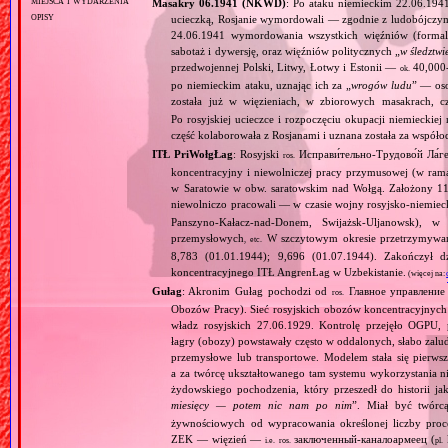
Masakry 06.1941 (NKWD)
: Po ataku niemieckim 22.06.194
opisy
ucieczką, Rosjanie wymordowali — zgodnie z ludobójczy
24.06.1941 wymordowania wszystkich więźniów (formal
sabotaż i dywersję, oraz więźniów politycznych „
w śledztwi
przedwojennej Polski, Litwy, Łotwy i Estonii —
40,000‐
ok.
po niemieckim ataku, uznając ich za „
wrogów ludu
” — oso
została już w więzieniach, w zbiorowych masakrach, 
Po rosyjskiej ucieczce i rozpoczęciu okupacji niemiecki
część kolaborowała z Rosjanami i uznana została za współ
ITŁ PriWołgŁag
: Rosyjski
Исправи́тельно‐Трудово́й Ла́г
ros.
koncentracyjny i niewolniczej pracy przymusowej (w ra
w Saratowie w obw. saratowskim nad Wołgą. Założony 1
niewolniczo pracowali — w czasie wojny rosyjsko‐niemieck
Panszyno‐Kałacz‐nad‐Donem, Swijażsk‐Uljanowsk), w
przemysłowych
W szczytowym okresie przetrzymyw
, etc.
8,783 (01.01.1944); 9,696 (01.07.1944). Zakończył 
koncentracyjnego ITŁ AngrenŁag w Uzbekistanie.
(więcej na:
Gułag
: Akronim Gułag pochodzi od
Главное управление 
ros.
Obozów Pracy). Sieć rosyjskich obozów koncentracyjnych 
władz rosyjskich 27.06.1929. Kontrolę przejęło OGP
łagry (obozy) powstawały często w oddalonych, słabo zal
przemysłowe lub transportowe. Modelem stała się pierwsz
a za twórcę ukształtowanego tam systemu wykorzystania n
żydowskiego pochodzenia, który przeszedł do historii ja
miesięcy — potem nic nam po nim
”. Miał być twórc
żywnościowych od wypracowania określonej liczby proc
ZEK — więzień —
заключенный‐каналоармеец (
k
i.e.
ros.
pl.