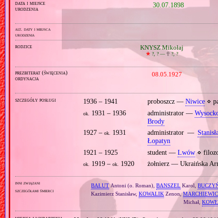
data i miejsce
30.07.1898
urodzenia
alt. daty i miejsca
urodzenia
rodzice
KNYSZ Mikołaj
🞲
?, ? —
🕆
?, ?
prezbiterat (święcenia)
08.05.1927
ordynacja
szczegóły posługi
1936 – 1941
proboszcz —
Niwice
⋄ p
1931 – 1936
administrator —
Wysock
ok.
Brody
1927 –
1931
administrator —
Stanis
ok.
Łopatyn
1921 – 1925
student —
Lwów
⋄ filoz
1919 –
1920
żołnierz — Ukraińska A
ok.
ok.
inni związani
BAŁUT
Antoni (o. Roman),
BANSZEL
Karol,
BUCZY
szczegółami śmierci
Kazimierz Stanisław,
KOWALIK
Zenon,
MARCHIEWIC
Michał,
KOWE
miejsca i wydarzenia