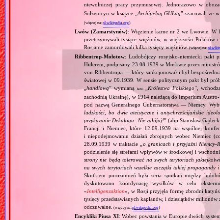
niewolniczej pracy przymusowej. Jednorazowo w oboz
Sołżenicyn w książce „
Archipelag GUŁag
” szacował, że 
(więcej na:
pl.wikipedia.org
)
Lwów (Zamarstynów)
: Więzienie karne nr 2 we Lwowie. W 
przetrzymywali tysiące więźniów, w większości Polaków i 
Rosjanie zamordowali kilka tysięcy więźniów.
(więcej na:
pl.wiki
Ribbentrop‐Mołotow
: Ludobójczy rosyjsko‐niemiecki pakt 
Hitlerem, podpisany 23.08.1939 w Moskwie przez minist
von Ribbentropa — który sankcjonował i był bezpośrednią
światowej w 09.1939. W sensie politycznym pakt był prób
„
handlową
” wymianą
„
Królestwa Polskiego
”, wchodzą
tzw.
zachodnią Ukrainę), w 1914 należącą do Imperium Austro‐W
pod nazwą Generalnego Gubernatorstwa — Niemcy. Wybuc
ludzkości, bo dwie ateistyczne i antychrześcijańskie id
przykazanie Dekalogu: Nie zabijaj!
” (abp Stanisław Gądeck
Francji i Niemiec, które 12.09.1939 na wspólnej konfe
i niepodejmowaniu działań zbrojnych wobec Niemiec (c
28.09.1939 w traktacie „
o granicach i przyjaźni Niemcy‐
podzielenie się strefami wpływów w środkowej i wschodni
strony nie będą tolerować na swych terytoriach jakiejkolwi
na swych terytoriach wszelkie zaczątki takiej propagandy
Skutkiem porozumień była seria spotkań między ludob
dyskutowano koordynację wysiłków w celu ekstermi
«
Intelligenzaktion
», w Rosji przyjęła formę zbrodni katyńs
tysięcy przedstawianych kapłanów, i dziesiątków milionów z
odczuwalne.
(więcej na:
pl.wikipedia.org
)
Encykliki Piusa XI
: Wobec powstania w Europie dwóch systemó