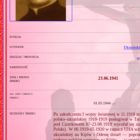
funkcja
wyznanie
Ukraiński
diecezja / prowincja
a
narodowość
data i miejsce
23.06.1941
śmierci
alt. daty i miejsca
śmierci
01.05.1944
(po)
szczegóły śmierci
Po zakończeniu I wojny światowej w 11.1918 zo
polsko–ukraińskiej 1918‐1919 posługiwał w Tar
pod Czortkowem 07‐23.08.1919 wycofał się za r
Polski). W 06.1919‐05.1920 w ramach UHA wzią
ukraińskiej na Kijów i Odessę dotarł — popr
podczas polskiej wyprawy na Kijów — w czasie