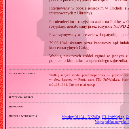
Internowany w obozie jenieckim w Tucholi.
Pra
internowanych z Ukrainy).
Po niemieckim i rosyjskim ataku na Polskę w 0
rosyjskiej, aresztowany przez rosyjskie NKWD 2
Przetrzymywany w areszcie w Łopatyniu, a pot
29.03.1941 skazany przez kapturowy sąd ludob
koncentracyjnych Gułag.
Według niektórych źródeł zginął w jednym 
po niemieckim ataku na uprzedniego sojusznika,
alt. szczegóły śmierci
Według innych źródeł przetransportowy — poprzez sz
w obw. Saratow w Rosji,
ITŁ PriWołgŁag. Stamt
prawd.
z 01.05.1944. Tam też miał zginąć.
przyczyna śmierci
sprawstwo
miejsca i wydarzenia
Masakry 06.1941 (NKWD)
,
ITŁ PriWołgŁag
,
G
Wojna polsko‐rosyjska 