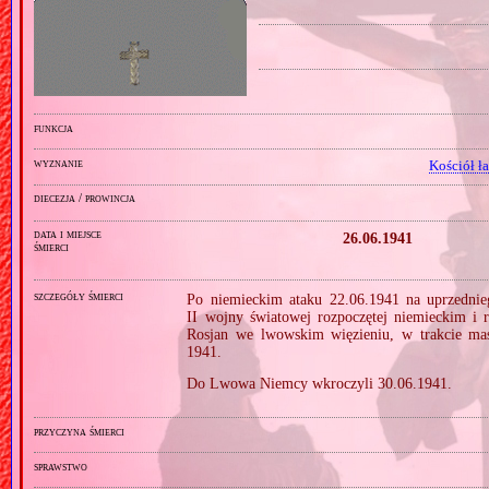
funkcja
wyznanie
Kościół ł
diecezja / prowincja
data i miejsce
26.06.1941
śmierci
szczegóły śmierci
Po niemieckim ataku 22.06.1941 na uprzednieg
II wojny światowej rozpoczętej niemieckim 
Rosjan we lwowskim więzieniu, w trakcie ma
1941.
Do Lwowa Niemcy wkroczyli 30.06.1941.
przyczyna śmierci
sprawstwo