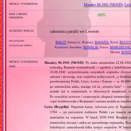
miejsca i wydarzenia
Masakry 06.1941 (NKWD)
,
Lwó
data i miejsce
1895
urodzenia
szczegóły posługi
zakonnica parafii we Lwowie
inni związani
BAŁUT
Antoni (o. Roman),
BANSZEL
Karol,
BUCZY
szczegółami śmierci
Kazimierz Stanisław,
KOWALIK
Zenon,
MARCHIEWIC
Michał,
KOWE
miejsca i wydarzenia
Masakry 06.1941 (NKWD)
: Po ataku niemieckim 22.06.194
opisy
ucieczką, Rosjanie wymordowali — zgodnie z ludobójczy
24.06.1941 wymordowania wszystkich więźniów (formal
sabotaż i dywersję, oraz więźniów politycznych „
w śledztwi
przedwojennej Polski, Litwy, Łotwy i Estonii —
40,000‐
ok.
po niemieckim ataku, uznając ich za „
wrogów ludu
” — oso
została już w więzieniach, w zbiorowych masakrach, 
Po rosyjskiej ucieczce i rozpoczęciu okupacji niemiecki
część kolaborowała z Rosjanami i uznana została za współ
Lwów (Brygidki)
: Więzienie karne, wówczas przy ul. Kazi
1784 — po pierwszym rozbiorze Polski i po kasacie 
austriackie na więzienie. W latach 1939‐1941 Rosjanie 
niemieckiej inwazji i ataku na uprzedniego sojusznika, Ros
ludobójczo zamordowali kilka tysięcy więźniów. W lata