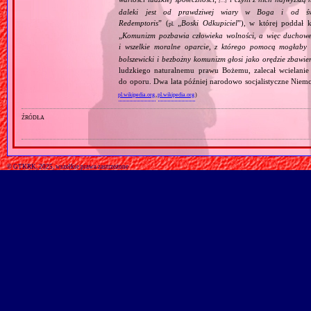
[…]
daleki jest od prawdziwej wiary w Boga i od świ
Redemptoris
” (
„
Boski Odkupiciel
”), w której poddał k
pl.
„
Komunizm pozbawia człowieka wolności, a więc duchowej
i wszelkie moralne oparcie, z którego pomocą mogłaby 
bolszewicki i bezbożny komunizm głosi jako orędzie zbawie
ludzkiego naturalnemu prawu Bożemu, zalecał wcielanie 
do oporu. Dwa lata później narodowo socjalistyczne Niemc
pl.wikipedia.org
,
pl.wikipedia.org
)
źródła
© GTKRK, 2025, wszelkie prawa zastrzeżone