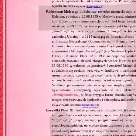
polskich, żydowskich i ukraińskich cywilów. Po rozpocz
wyroki śmierci.
(więcej na:
pl.wikipedia.org
)
Ribbentrop‐Mołotow
: Ludobójczy rosyjsko‐niemiecki pakt 
Hitlerem, podpisany 23.08.1939 w Moskwie przez minist
von Ribbentropa — który sankcjonował i był bezpośrednią
światowej w 09.1939. W sensie politycznym pakt był prób
„
handlową
” wymianą
„
Królestwa Polskiego
”, wchodzą
tzw.
zachodnią Ukrainę), w 1914 należącą do Imperium Austro‐W
pod nazwą Generalnego Gubernatorstwa — Niemcy. Wybuc
ludzkości, bo dwie ateistyczne i antychrześcijańskie id
przykazanie Dekalogu: Nie zabijaj!
” (abp Stanisław Gądeck
Francji i Niemiec, które 12.09.1939 na wspólnej konfe
i niepodejmowaniu działań zbrojnych wobec Niemiec (c
28.09.1939 w traktacie „
o granicach i przyjaźni Niemcy‐
podzielenie się strefami wpływów w środkowej i wschodni
strony nie będą tolerować na swych terytoriach jakiejkolwi
na swych terytoriach wszelkie zaczątki takiej propagandy
Skutkiem porozumień była seria spotkań między ludob
dyskutowano koordynację wysiłków w celu ekstermi
«
Intelligenzaktion
», w Rosji przyjęła formę zbrodni katyńs
tysięcy przedstawianych kapłanów, i dziesiątków milionów z
odczuwalne.
(więcej na:
pl.wikipedia.org
)
Encykliki Piusa XI
: Wobec powstania w Europie dwóch systemó
nimi podobieństw niż sprzeczności, papież Pius XI wydał 
Sorge
” (
„
Z palącą troską
”) potępił narodowy socjali
pl.
przedchrześcijańskimi, na miejsce Boga osobowego stawia 
ponad skalę wartości ziemskie: rasę albo naród, albo pańs
wartości ludzkiej społeczności,
i czyni z nich najwyższą 