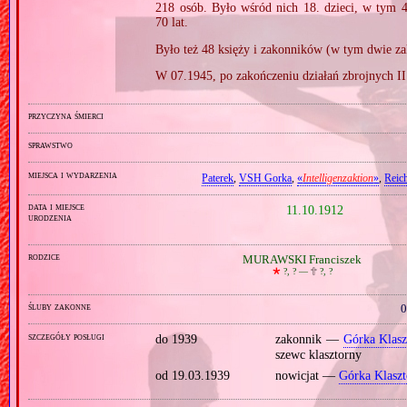
218 osób. Było wśród nich 18. dzieci, w tym 4‐
70 lat.
Było też 48 księży i zakonników (w tym dwie z
W 07.1945, po zakończeniu działań zbrojnych 
przyczyna śmierci
sprawstwo
miejsca i wydarzenia
Paterek
,
VSH Gorka
,
«
Intelligenzaktion
»
,
Reic
data i miejsce
11.10.1912
urodzenia
rodzice
MURAWSKI Franciszek
🞲
?, ? —
🕆
?, ?
śluby zakonne
0
szczegóły posługi
do 1939
zakonnik —
Górka Klasz
szewc klasztorny
od 19.03.1939
nowicjat —
Górka Klaszt