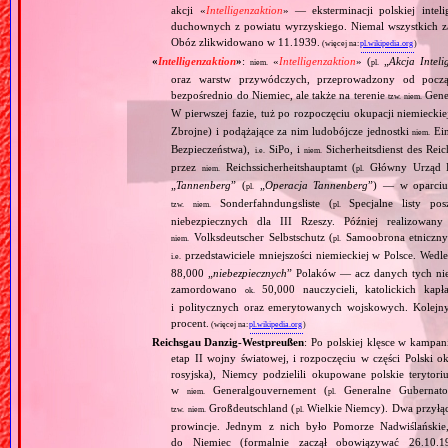
akcji «
Intelligenzaktion
» — eksterminacji polskiej int
duchownych z powiatu wyrzyskiego. Niemal wszystkich z
Obóz zlikwidowano w 11.1939.
(więcej na:
pl.wikipedia.org
)
«
Intelligenzaktion
»
:
«
Intelligenzaktion
» (
„
Akcja Inteli
niem.
pl.
oraz warstw przywódczych, przeprowadzony od począ
bezpośrednio do Niemiec, ale także na terenie
Gene
tzw.
niem.
W pierwszej fazie, tuż po rozpoczęciu okupacji niemiecki
Zbrojne) i podążające za nim ludobójcze jednostki
Ein
niem.
Bezpieczeństwa),
SiPo, i
Sicherheitsdienst des Reic
i.e.
niem.
przez
Reichssicherheitshauptamt (
Główny Urząd B
niem.
pl.
„
Tannenberg
” (
„
Operacja Tannenberg
”) — w oparciu 
pl.
Sonderfahndungsliste (
Specjalne listy po
tzw.
niem.
pl.
niebezpiecznych dla III Rzeszy. Później realizowan
Volksdeutscher Selbstschutz (
Samoobrona etniczny
niem.
pl.
przedstawiciele mniejszości niemieckiej w Polsce. Wed
i.e.
88,000 „
niebezpiecznych
” Polaków — acz danych tych nie 
zamordowano
50,000 nauczycieli, katolickich kapł
ok.
i politycznych oraz emerytowanych wojskowych. Kolejny
procent.
(więcej na:
pl.wikipedia.org
)
Reichsgau Danzig‐Westpreußen
: Po polskiej klęsce w kampan
etap II wojny światowej, i rozpoczęciu w części Polski ok
rosyjska), Niemcy podzielili okupowane polskie terytori
w
Generalgouvernement (
Generalne Gubernato
niem.
pl.
Großdeutschland (
Wielkie Niemcy). Dwa przyłącz
tzw.
niem.
pl.
prowincje. Jednym z nich było Pomorze Nadwiślańskie,
do Niemiec (formalnie zaczął obowiązywać 26.10.