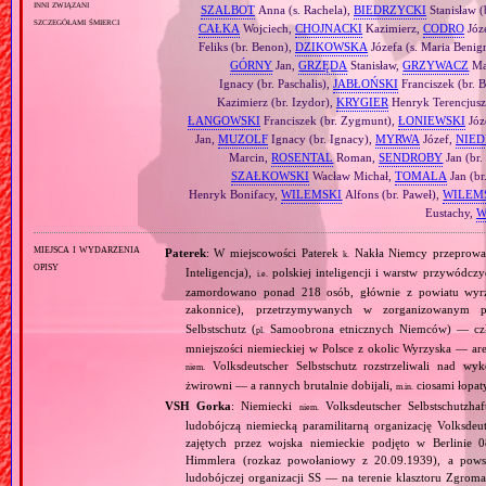
inni związani
SZALBOT
Anna (s. Rachela),
BIEDRZYCKI
Stanisław (
szczegółami śmierci
CAŁKA
Wojciech,
CHOJNACKI
Kazimierz,
CODRO
Józe
Feliks (br. Benon),
DZIKOWSKA
Józefa (s. Maria Benig
GÓRNY
Jan,
GRZĘDA
Stanisław,
GRZYWACZ
Mak
Ignacy (br. Paschalis),
JABŁOŃSKI
Franciszek (br. 
Kazimierz (br. Izydor),
KRYGIER
Henryk Terencjus
ŁANGOWSKI
Franciszek (br. Zygmunt),
ŁONIEWSKI
Józ
Jan,
MUZOLF
Ignacy (br. Ignacy),
MYRWA
Józef,
NIED
Marcin,
ROSENTAL
Roman,
SENDROBY
Jan (br.
SZAŁKOWSKI
Wacław Michał,
TOMALA
Jan (br
Henryk Bonifacy,
WILEMSKI
Alfons (br. Paweł),
WILEM
Eustachy,
W
miejsca i wydarzenia
Paterek
: W miejscowości Paterek
Nakła Niemcy przeprowa
k.
opisy
Inteligencja),
polskiej inteligencji i warstw przywódc
i.e.
zamordowano ponad 218 osób, głównie z powiatu wyrz
zakonnice), przetrzymywanych w zorganizowanym pr
Selbstschutz (
Samoobrona etnicznych Niemców) — czł
pl.
mniejszości niemieckiej w Polsce z okolic Wyrzyska — ar
Volksdeutscher Selbstschutz rozstrzeliwali nad wy
niem.
żwirowni — a rannych brutalnie dobijali,
ciosami łopa
m.in.
VSH Gorka
: Niemiecki
Volksdeutscher Selbstschutzhaf
niem.
ludobójczą niemiecką paramilitarną organizację Volksdeu
zajętych przez wojska niemieckie podjęto w Berlinie 
Himmlera (rozkaz powołaniowy z 20.09.1939), a powst
ludobójczej organizacji SS — na terenie klasztoru Zgrom