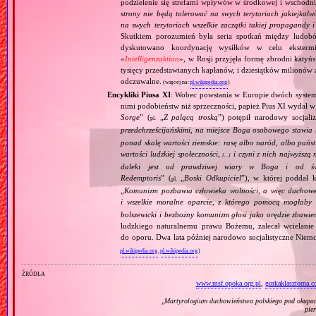
podzielenie się strefami wpływów w środkowej i wschodni
strony nie będą tolerować na swych terytoriach jakiejkolwi
na swych terytoriach wszelkie zaczątki takiej propagandy
Skutkiem porozumień była seria spotkań między ludob
dyskutowano koordynację wysiłków w celu ekstermi
«
Intelligenzaktion
», w Rosji przyjęła formę zbrodni katyńs
tysięcy przedstawianych kapłanów, i dziesiątków milionów z
odczuwalne.
(więcej na:
pl.wikipedia.org
)
Encykliki Piusa XI
: Wobec powstania w Europie dwóch systemó
nimi podobieństw niż sprzeczności, papież Pius XI wydał 
Sorge
” (
„
Z palącą troską
”) potępił narodowy socjali
pl.
przedchrześcijańskimi, na miejsce Boga osobowego stawia 
ponad skalę wartości ziemskie: rasę albo naród, albo pańs
wartości ludzkiej społeczności,
i czyni z nich najwyższą 
[…]
daleki jest od prawdziwej wiary w Boga i od świ
Redemptoris
” (
„
Boski Odkupiciel
”), w której poddał k
pl.
„
Komunizm pozbawia człowieka wolności, a więc duchowej
i wszelkie moralne oparcie, z którego pomocą mogłaby 
bolszewicki i bezbożny komunizm głosi jako orędzie zbawie
ludzkiego naturalnemu prawu Bożemu, zalecał wcielanie 
do oporu. Dwa lata później narodowo socjalistyczne Niemc
pl.wikipedia.org
,
pl.wikipedia.org
)
źródła
www.msf.opoka.org.pl
,
gorkaklasztorna.
„
Martyrologium duchowieństwa polskiego pod okupac
pie