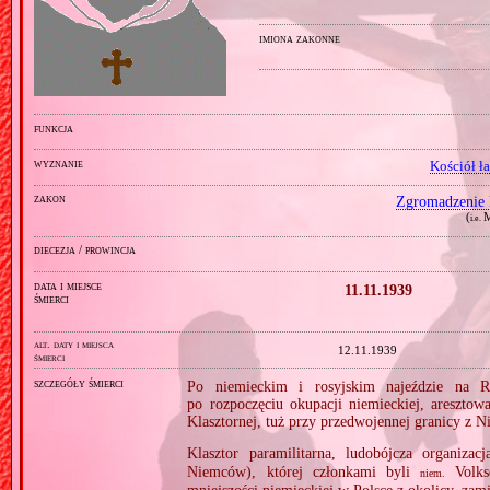
imiona zakonne
funkcja
wyznanie
Kościół ł
zakon
Zgromadzenie 
(
M
i.e.
diecezja / prowincja
data i miejsce
11.11.1939
śmierci
alt. daty i miejsca
12.11.1939
śmierci
szczegóły śmierci
Po niemieckim i rosyjskim najeździe na R
po rozpoczęciu okupacji niemieckiej, areszt
Klasztornej, tuż przy przedwojennej granicy z 
Klasztor paramilitarna, ludobójcza organizac
Niemców), której członkami byli
Volks
niem.