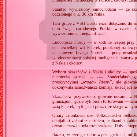
mniejszości niemieckiej w Polsce z okolicy, zam
Stamtąd wywieziony samochodami — ze skr
oddalonego o
30 km Nakła.
ok.
Tam grupę z VSH Gorka
dołączono do
prawd.
ok
dniu święta narodowego Polski, w czasie ak
wywieziono na miejsce straceń.
Ludobójcze mordy — w kotlinie leżącej przy p
od niewielkiej wsi Paterek, położonej na lew
na prawym brzegu Noteci — przeprowadz
eksterminacji polskiej inteligencji i warst
i.e.
z Nakła i okolicy.
Wyboru skazańców z Nakła i okolicy — spośr
niemiecką agresją
Sonderfahndungsl
tzw.
niem.
proskrypcyjnej „
wrogów Rzeszy
”, ale główn
dokonywała samozwańcza komisja, składająca się
Skazańców przywożono, głównie nocami, z Na
gimnazjum, gdzie byli bici i torturowani — s
wsią Paterek, byli gnani pieszo, ze skrępowanym
Ofiary członkowie
Volksdeutscher Selbsts
niem.
dobijali strzałami z pistoletu, kolbami karabi
czwarta czaszka była rozstrzaskana. Doły następ
Razem, w szeregu zbiorowych egzekucji, od 