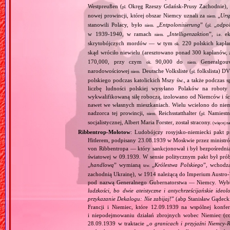
Westpreußen (
Okręg Rzeszy Gdańsk‐Prusy Zachodnie), w
pl.
nowej prowincji, której obszar Niemcy uznali za
„
Urs
niem.
stanowili Polacy, było
„
Entpolonisierung
” (
„
odpol
niem.
pl.
w 1939‐1940, w ramach
„
Intelligenzaktion
”,
eks
niem.
i.e.
skrytobójczych mordów — w tym
220 polskich kapłan
ok.
skąd wróciło niewielu (aresztowano ponad 300 kapłanów,
170,000, przy czym
90,000 do
Generalgouv
ok.
niem.
narodowościowej
Deutsche Volksliste (
folkslista) D
niem.
pl.
polskiego podczas katolickich Mszy św., a także podczas s
liczbę ludności polskiej wysyłano Polaków na robot
wykwalifikowaną siłę roboczą, izolowano od Niemców i ści
nawet we własnych mieszkaniach. Wielu wcielono do niem
nadzorca tej prowincji,
Reichsstatthalter (
Namiestn
niem.
pl.
socjalistycznej, Albert Maria Forster, został stracony.
(więcej n
Ribbentrop‐Mołotow
: Ludobójczy rosyjsko‐niemiecki pakt 
Hitlerem, podpisany 23.08.1939 w Moskwie przez minist
von Ribbentropa — który sankcjonował i był bezpośrednią
światowej w 09.1939. W sensie politycznym pakt był prób
„
handlową
” wymianą
„
Królestwa Polskiego
”, wchodzą
tzw.
zachodnią Ukrainę), w 1914 należącą do Imperium Austro‐W
pod nazwą Generalnego Gubernatorstwa — Niemcy. Wybuc
ludzkości, bo dwie ateistyczne i antychrześcijańskie id
przykazanie Dekalogu: Nie zabijaj!
” (abp Stanisław Gądeck
Francji i Niemiec, które 12.09.1939 na wspólnej konfe
i niepodejmowaniu działań zbrojnych wobec Niemiec (c
28.09.1939 w traktacie „
o granicach i przyjaźni Niemcy‐