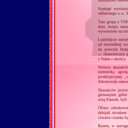
mniejszości niemi
Stamtąd wywiez
oddalonego o
3
ok.
Tam grupę z VS
dniu święta naro
wywieziono na mie
Ludobójcze mordy
od niewielkiej w
na prawym brze
eksterminacji p
i.e.
z Nakła i okolicy.
Wyboru skazańców
niemiecką agres
proskrypcyjnej „
dokonywała samozw
Skazańców przywo
gimnazjum, gdzie
wsią Paterek, byl
Ofiary członkow
dobijali strzałam
czwarta czaszka b
Razem, w szeregu