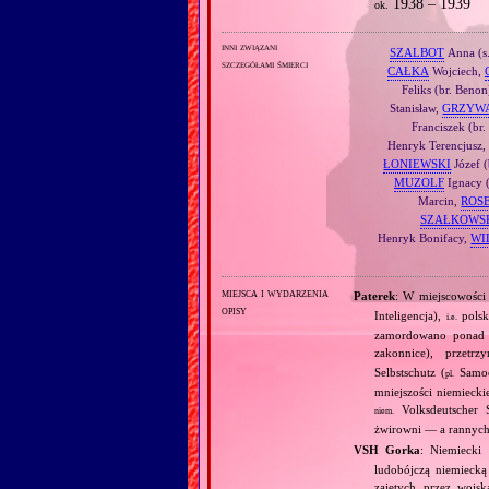
1938 – 1939
ok.
inni związani
SZALBOT
Anna (s.
szczegółami śmierci
CAŁKA
Wojciech,
Feliks (br. Benon
Stanisław,
GRZYW
Franciszek (br.
Henryk Terencjusz
ŁONIEWSKI
Józef 
MUZOLF
Ignacy (
Marcin,
ROS
SZAŁKOWS
Henryk Bonifacy,
WI
miejsca i wydarzenia
Paterek
: W miejscowości
opisy
Inteligencja),
polsk
i.e.
zamordowano ponad 2
zakonnice), przetr
Selbstschutz (
Samoo
pl.
mniejszości niemieck
Volksdeutscher S
niem.
żwirowni — a rannych 
VSH Gorka
: Niemiecki
ludobójczą niemiecką 
zajętych przez wojs