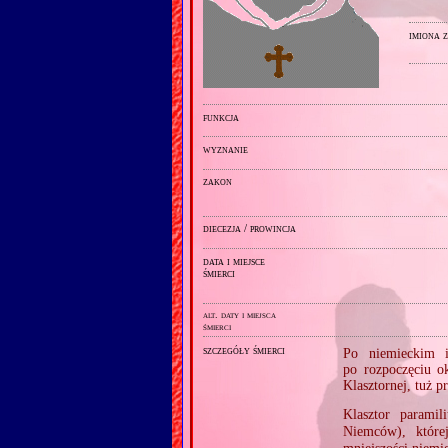
imiona 
funkcja
wyznanie
zakon
diecezja / prowincja
data i miejsce
śmierci
alt. daty i miejsca
śmierci
szczegóły śmierci
Po niemieckim i
po rozpoczęciu o
Klasztornej, tuż 
Klasztor paramil
Niemców), które