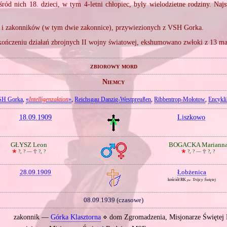
ród nich 18. dzieci, w tym 4‐letni chłopiec, były wielodzietne rodziny. Najs
y i zakonników (w tym dwie zakonnice), przywiezionych z VSH Gorka.
kończeniu działań zbrojnych II wojny światowej, ekshumowano zwłoki z 13 
zbiorowy mord
Niemcy
SH Gorka
,
«
Intelligenzaktion
»
,
Reichsgau Danzig‐Westpreußen
,
Ribbentrop‐Mołotow
,
Encykli
18.09.1909
Liszkowo
GŁYSZ Leon
BOGACKA Mariann
🞲
?, ? —
🕆
?, ?
🞲
?, ? —
🕆
?, ?
28.09.1909
Łobżenica
kościół RK
Trójcy Świętej
pw.
08.09.1939 (czasowe)
zakonnik —
Górka Klasztorna
⋄ dom Zgromadzenia, Misjonarze Świętej