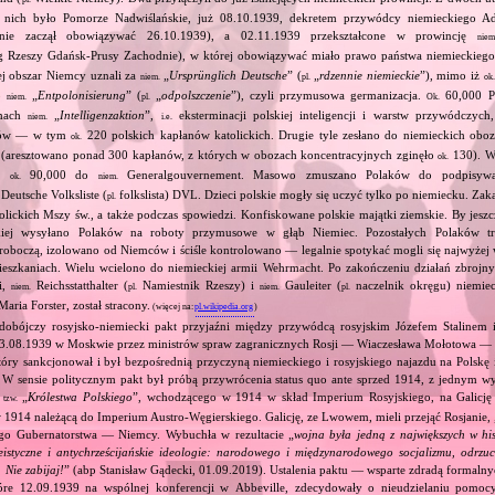
 nich było Pomorze Nadwiślańskie, już 08.10.1939, dekretem przywódcy niemieckiego Ado
nie zaczął obowiązywać 26.10.1939), a 02.11.1939 przekształcone w prowincję
niem
 Rzeszy Gdańsk‐Prusy Zachodnie), w której obowiązywać miało prawo państwa niemieckiego.
ej obszar Niemcy uznali za
„
Ursprünglich Deutsche
” (
„
rdzennie niemieckie
”), mimo iż
niem.
pl.
ok.
ło
„
Entpolonisierung
” (
„
odpolszczenie
”), czyli przymusowa germanizacja.
60,000 P
niem.
pl.
Ok.
amach
„
Intelligenzaktion
”,
eksterminacji polskiej inteligencji i warstw przywódczyc
niem.
i.e.
rdów — w tym
220 polskich kapłanów katolickich. Drugie tyle zesłano do niemieckich obo
ok.
u (aresztowano ponad 300 kapłanów, z których w obozach koncentracyjnych zginęło
130). W
ok.
ym
90,000 do
Generalgouvernement. Masowo zmuszano Polaków do podpisywani
ok.
niem.
Deutsche Volksliste (
folkslista) DVL. Dzieci polskie mogły się uczyć tylko po niemiecku. Za
pl.
olickich Mszy św., a także podczas spowiedzi. Konfiskowane polskie majątki ziemskie. By jeszc
skiej wysyłano Polaków na roboty przymusowe w głąb Niemiec. Pozostałych Polaków t
roboczą, izolowano od Niemców i ściśle kontrolowano — legalnie spotykać mogli się najwyżej w
eszkaniach. Wielu wcielono do niemieckiej armii Wehrmacht. Po zakończeniu działań zbrojny
ji,
Reichsstatthalter (
Namiestnik Rzeszy) i
Gauleiter (
naczelnik okręgu) niemiec
niem.
pl.
niem.
pl.
 Maria Forster, został stracony.
(więcej na:
pl.wikipedia.org
)
dobójczy rosyjsko‐niemiecki pakt przyjaźni między przywódcą rosyjskim Józefem Stalinem
23.08.1939 w Moskwie przez ministrów spraw zagranicznych Rosji — Wiaczesława Mołotowa —
ry sankcjonował i był bezpośrednią przyczyną niemieckiego i rosyjskiego najazdu na Polskę 
 W sensie politycznym pakt był próbą przywrócenia status quo ante sprzed 1914, z jednym wy
ą
„
Królestwa Polskiego
”, wchodzącego w 1914 w skład Imperium Rosyjskiego, na Galicję 
tzw.
 1914 należącą do Imperium Austro‐Węgierskiego. Galicję, ze Lwowem, mieli przejąć Rosjanie, 
go Gubernatorstwa — Niemcy. Wybuchła w rezultacie „
wojna była jedną z największych w his
eistyczne i antychrześcijańskie ideologie: narodowego i międzynarodowego socjalizmu, odrzu
 Nie zabijaj!
” (abp Stanisław Gądecki, 01.09.2019). Ustalenia paktu — wsparte zdradą formalny
tóre 12.09.1939 na wspólnej konferencji w Abbeville, zdecydowały o nieudzielaniu pomoc