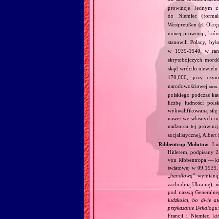
prowincje. Jednym z
do Niemiec (formal
Westpreußen (
Okręg
pl.
nowej prowincji, któr
stanowili Polacy, by
w 1939‐1940, w r
skrytobójczych mo
skąd wróciło niewiel
170,000, przy cz
narodowościowej
niem.
polskiego podczas kat
liczbę ludności pol
wykwalifikowaną siłę 
nawet we własnych mi
nadzorca tej prowinc
socjalistycznej, Albert
Ribbentrop‐Mołotow
: Lu
Hitlerem, podpisany 
von Ribbentropa — któ
światowej w 09.1939.
„
handlową
” wymian
zachodnią Ukrainę), w
pod nazwą Generalne
ludzkości, bo dwie at
przykazanie Dekalogu:
Francji i Niemiec, k