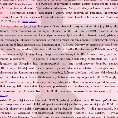
wołaniowy z 20.09.1939), a powstające chaotycznie oddziały zostały bezpośrednio podp
cji SS — na terenie klasztoru Zgromadzenia Misjonarzy Świętej Rodziny w Górce Klasztornej
k.
on
» — eksterminacji polskiej inteligencji i warstw przywódczych na Pomorzu. Przetrzy
 wyrzyskiego. Niemal wszystkich zamordowano na terenie klasztoru lub w miejscu zbiorow
 11.1939.
(więcej na:
pl.wikipedia.org
)
«
Intelligenzaktion
» (
„
Akcja Inteligencja
”) — niemiecki program eksterminacji polskiej elity
pl.
dczych, przeprowadzony od początku okupacji w 09.1939 do 04.1940, głównie na ter
ec, ale także na terenie
Generalgouvernement (
Generalne Gubernatorstwo), gdzie nos
tzw.
niem.
pl.
ż po rozpoczęciu okupacji niemieckiej, w trakcie przeprowadzania operacji wojskowych przez
n
 za nim ludobójcze jednostki
Einsatzgruppen (
Grupy Operacyjne) niemieckiej
Sicher
niem.
pl.
niem.
Po, i
Sicherheitsdienst des Reichsführers SS (
Służba Bezpieczeństwa Reichsführera SS)
niem.
pl.
rheitshauptamt (
Główny Urząd Bezpieczeństwa Rzeszy),
RSHA, realizowany pod na
pl.
i.e.
eracja Tannenberg
”) — w oparciu o opracowane przez jednostkę Zentralstelle II/P (Pol
ungsliste (
Specjalne listy poszukiwanych),
listy proskrypcyjne Polaków, uznawa
pl.
i.e.
 III Rzeszy. Później realizowany przez cywilne niemieckie władze okupacyjne oraz j
lbstschutz (
Samoobrona etnicznych Niemców), którego członkami byli
Volksdeutsche
pl.
niem.
ejszości niemieckiej w Polsce. Wedle rozmaitych źródeł owe listy na początku 09.1939 mogły
ych
” Polaków — acz danych tych nie daje się potwierdzić. Razem w trakcie tego ludobójstwa 
00 nauczycieli, katolickich kapłanów, przedstawicieli ziemiaństwa, wolnych zawodów, d
emerytowanych wojskowych. Kolejnych 50,000 zesłano do obozów koncentracyjnych, gdzie 
edia.org
)
reußen
: Po polskiej klęsce w kampanii 09.1939, będącej rezultatem paktu Ribbentrop‐Mołotow 
ej, i rozpoczęciu w części Polski okupacji niemieckiej (w drugiej, wschodniej części Polski r
dzielili okupowane polskie terytorium na pięć głównych obszarów (i kilka mniejszych). Najw
rnement (
Generalne Gubernatorstwo), przeznaczone wyłącznie dla Polaków i Żydów
pl.
nd (
Wielkie Niemcy). Dwa przyłączyli do już istniejących niemieckich prowincji. Z dwóch 
pl.