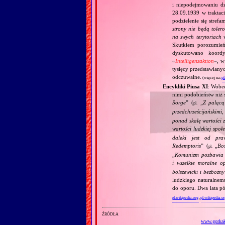
i niepodejmowaniu d
28.09.1939 w traktaci
podzielenie się stref
strony nie będą toler
na swych terytoriach 
Skutkiem porozumień
dyskutowano koordy
«
Intelligenzaktion
», w
tysięcy przedstawiany
odczuwalne.
(więcej na:
pl
Encykliki Piusa XI
: Wobe
nimi podobieństw niż 
Sorge
” (
„
Z palącą
pl.
przedchrześcijańskimi
ponad skalę wartości 
wartości ludzkiej społ
daleki jest od pra
Redemptoris
” (
„
Bo
pl.
„
Komunizm pozbawia c
i wszelkie moralne o
bolszewicki i bezbożn
ludzkiego naturalnem
do oporu. Dwa lata pó
pl.wikipedia.org
,
pl.wikipedia.o
źródła
www.gorkakl