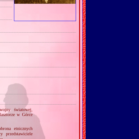
wojny światowej,
lasztorze w Górce
rona etnicznych
y przedstawiciele