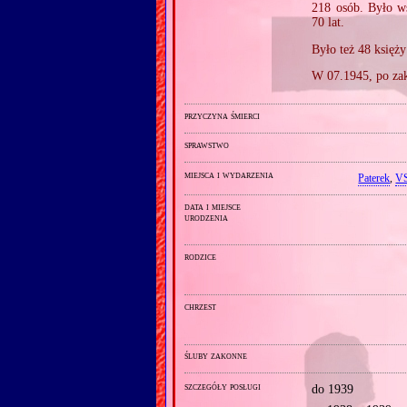
218 osób. Było wś
70 lat.
Było też 48 księż
W 07.1945, po za
przyczyna śmierci
sprawstwo
miejsca i wydarzenia
Paterek
,
V
data i miejsce
urodzenia
rodzice
chrzest
śluby zakonne
szczegóły posługi
do 1939