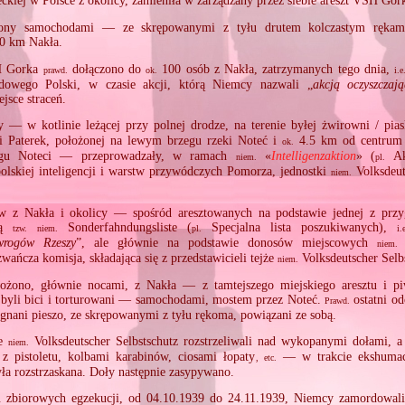
eckiej w Polsce z okolicy, zamieniła w zarządzany przez siebie areszt VSH Gor
iony samochodami — ze skrępowanymi z tyłu drutem kolczastym ręka
0 km Nakła.
H Gorka
dołączono do
100 osób z Nakła, zatrzymanych tego dnia,
prawd.
ok.
i.e
dowego Polski, w czasie akcji, którą Niemcy nazwali „
akcją oczyszczaj
jsce straceń.
 — w kotlinie leżącej przy polnej drodze, na terenie byłej żwirowni / pi
si Paterek, położonej na lewym brzegu rzeki Noteć i
4.5 km od centrum 
ok.
gu Noteci — przeprowadzały, w ramach
«
Intelligenzaktion
» (
Akc
niem.
pl.
olskiej inteligencji i warstw przywódczych Pomorza, jednostki
Volksdeut
niem.
 z Nakła i okolicy — spośród aresztowanych na podstawie jednej z prz
ją
Sonderfahndungsliste (
Specjalna lista poszukiwanych),
tzw.
niem.
pl.
i.
wrogów Rzeszy
”, ale głównie na podstawie donosów miejscowych
V
niem.
ańcza komisja, składająca się z przedstawicieli tejże
Volksdeutscher Selb
niem.
żono, głównie nocami, z Nakła — z tamtejszego miejskiego aresztu i p
 byli bici i torturowani — samochodami, mostem przez Noteć.
ostatni od
Prawd.
i gnani pieszo, ze skrępowanymi z tyłu rękoma, powiązani ze sobą.
ie
Volksdeutscher Selbstschutz rozstrzeliwali nad wykopanymi dołami, a
niem.
i z pistoletu, kolbami karabinów, ciosami łopaty
— w trakcie ekshumacj
, etc.
yła rozstrzaskana. Doły następnie zasypywano.
 zbiorowych egzekucji, od 04.10.1939 do 24.11.1939, Niemcy zamordowal