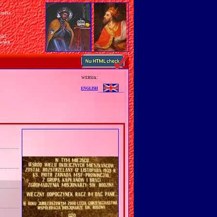
rafia
a
n
ski
awska
wersja:
english