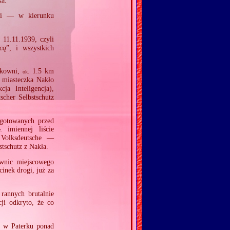
ka.
mi — w kierunku
11.11.1939, czyli
.
ącą
”, i wszystkich
askowni,
1.5 km
ok.
miasteczka Nakło
ja Inteligencja),
scher Selbstschutz
ygotowanych przed
imiennej liście
e.
olksdeutsche —
stschutz z Nakła.
iwnic miejscowego
cinek drogi, już za
 rannych brutalnie
i odkryto, że co
i w Paterku ponad