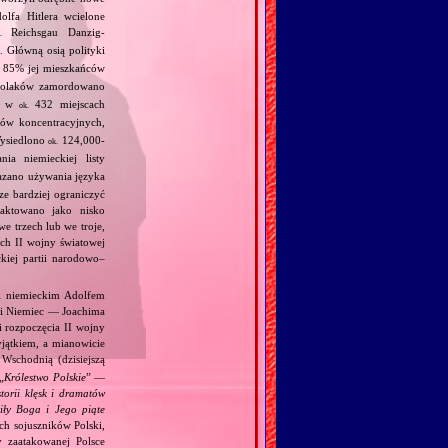
lfa Hitlera wcielone
Reichsgau Danzig‐
.
 Główną osią polityki
85% jej mieszkańców
olaków zamordowano
h, w
432 miejscach
ok.
zów koncentracyjnych,
ysiedlono
124,000‐
ok.
a niemieckiej listy
kazano używania języka
ze bardziej ograniczyć
raktowano jako nisko
e trzech lub we troje,
ch II wojny światowej
kiej partii narodowo–
 i niemieckim Adolfem
 i Niemiec — Joachima
i rozpoczęcia II wojny
jątkiem, a mianowicie
Wschodnią (dzisiejszą
„
Królestwo Polskie
” —
torii klęsk i dramatów
ciły Boga i Jego piąte
ch sojuszników Polski,
y zaatakowanej Polsce