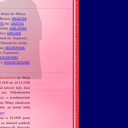
Alojzy (br. Hilary),
Brunon,
DRAEGER
NY
Jan,
GRZĘDA
chalis),
JABŁOŃSKI
ydor),
KRYGIER
iszek (br. Zygmunt),
Edmund (br. Jacek),
Jan),
ROCHOWIAK
r. Eugeniusz),
KOCZEWSKI
y),
WOJCIECHOWSKI
ligenzaktion
» (
Akcja
pl.
10.1939 do 24.11.1939
ód których były dwie
ję
Volksdeutscher
niem.
cy),
przedstawiciele
i.e.
ej. Ofiary członkowie
ze, na terenie byłej
.org
)
żony w 10.1939 przez
u na ziemiach polskich
führera‐SS Heinricha