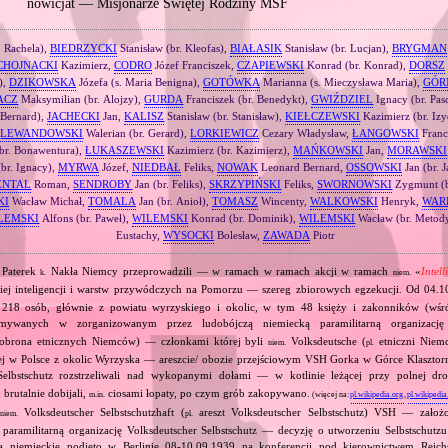
nowicjat — Misjonarze Świętej Rodziny MSF
 Rachela),
BIEDRZYCKI
Stanisław (br. Kleofas),
BIAŁASIK
Stanisław (br. Lucjan),
BRYGMAN
CHOJNACKI
Kazimierz,
CODRO
Józef Franciszek,
CZAPIEWSKI
Konrad (br. Konrad),
DORSZ
),
DZIKOWSKA
Józefa (s. Maria Benigna),
GOTÓWKA
Marianna (s. Mieczysława Maria),
GÓR
ACZ
Maksymilian (br. Alojzy),
GURDA
Franciszek (br. Benedykt),
GWIŹDZIEL
Ignacy (br. Pas
 Bernard),
JACHECKI
Jan,
KALISZ
Stanisław (br. Stanisław),
KIEŁCZEWSKI
Kazimierz (br. Iz
,
LEWANDOWSKI
Walerian (br. Gerard),
LORKIEWICZ
Cezary Władysław,
ŁANGOWSKI
Franc
(br. Bonawentura),
ŁUKASZEWSKI
Kazimierz (br. Kazimierz),
MAŃKOWSKI
Jan,
MORAWSKI
br. Ignacy),
MYRWA
Józef,
NIEDBAŁ
Feliks,
NOWAK
Leonard Bernard,
OSSOWSKI
Jan (br. 
ENTAL
Roman,
SENDROBY
Jan (br. Feliks),
SKRZYPIŃSKI
Feliks,
SWORNOWSKI
Zygmunt (b
KI
Wacław Michał,
TOMALA
Jan (br. Anioł),
TOMASZ
Wincenty,
WALKOWSKI
Henryk,
WAR
LEMSKI
Alfons (br. Paweł),
WILEMSKI
Konrad (br. Dominik),
WILEMSKI
Wacław (br. Metod
Eustachy,
WYSOCKI
Bolesław,
ZAWADA
Piotr
 Paterek
Nakła Niemcy przeprowadzili — w ramach w ramach akcji w ramach
«
Intel
k.
niem.
iej inteligencji i warstw przywódczych na Pomorzu — szereg zbiorowych egzekucji. Od 04.
18 osób, głównie z powiatu wyrzyskiego i okolic, w tym 48 księży i zakonników (wśr
zymywanych w zorganizowanym przez ludobójczą niemiecką paramilitarną organizac
brona etnicznych Niemców) — członkami której byli
Volksdeutsche (
etniczni Niem
niem.
pl.
iej w Polsce z okolic Wyrzyska — areszcie/ obozie przejściowym VSH Gorka w Górce Klasztorn
elbstschutz rozstrzeliwali nad wykopanymi dołami — w kotlinie leżącej przy polnej drod
brutalnie dobijali,
ciosami łopaty, po czym grób zakopywano.
m.in.
(więcej na:
pl.wikipedia.org
,
pl.wikipedia
Volksdeutscher Selbstschutzhaft (
areszt Volksdeutscher Selbstschutz) VSH — zało
niem.
pl.
paramilitarną organizację Volksdeutscher Selbstschutz — decyzję o utworzeniu Selbstschutz
ka niemieckie podjęto w Berlinie 08‐10.09.1939 na konferencji pod kierownictwem Reichs