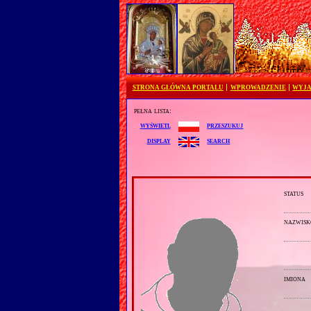
STRONA GŁÓWNA PORTALU
WPROWADZENIE
WYJA
pełna lista:
przeszukuj
wyświetl
search
display
status
nazwisk
imiona