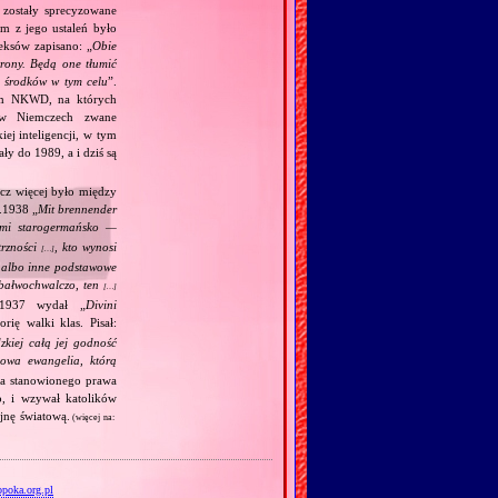
zostały sprecyzowane
m z jego ustaleń było
eksów zapisano: „
Obie
trony. Będą one tłumić
h środków w tym celu
”.
kim NKWD, na których
 (w Niemczech zwane
iej inteligencji, w tym
y do 1989, a i dziś są
acz więcej było między
.1938 „
Mit brennender
ami starogermańsko —
trzności
, kto wynosi
[…]
j albo inne podstawowe
m bałwochwalczo, ten
[…]
.1937 wydał „
Divini
rię walki klas. Pisał:
kiej całą jej godność
wa ewangelia, którą
ia stanowionego prawa
o, i wzywał katolików
jnę światową.
(więcej na:
poka.org.pl