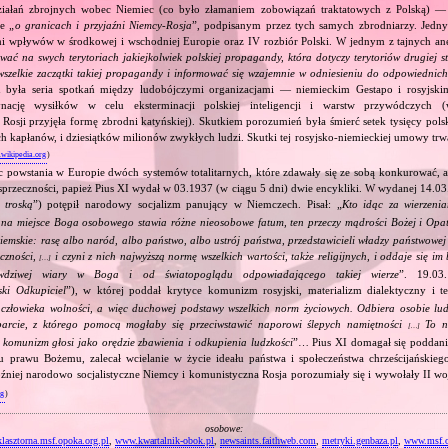
ziałań zbrojnych wobec Niemiec (co było złamaniem zobowiązań traktatowych z Polską) — 
e „
o granicach i przyjaźni Niemcy‐Rosja
”, podpisanym przez tych samych zbrodniarzy. Jedny
ami wpływów w środkowej i wschodniej Europie oraz IV rozbiór Polski. W jednym z tajnych an
ować na swych terytoriach jakiejkolwiek polskiej propagandy, która dotyczy terytoriów drugiej s
wszelkie zaczątki takiej propagandy i informować się wzajemnie w odniesieniu do odpowiednic
 była seria spotkań między ludobójczymi organizacjami — niemieckim Gestapo i rosyjs
nację wysiłków w celu eksterminacji polskiej inteligencji i warstw przywódczych
 Rosji przyjęła formę zbrodni katyńskiej). Skutkiem porozumień była śmierć setek tysięcy polsk
ch kapłanów, i dziesiątków milionów zwykłych ludzi. Skutki tej rosyjsko‐niemieckiej umowy trwał
.wikipedia.org
)
c powstania w Europie dwóch systemów totalitarnych, które zdawały się ze sobą konkurować, 
sprzeczności, papież Pius XI wydał w 03.1937 (w ciągu 5 dni) dwie encykliki. W wydanej 14.03
 troską
”) potępił narodowy socjalizm panujący w Niemczech. Pisał: „
Kto idąc za wierzeni
, na miejsce Boga osobowego stawia różne nieosobowe fatum, ten przeczy mądrości Bożej i Opa
ziemskie: rasę albo naród, albo państwo, albo ustrój państwa, przedstawicieli władzy państwowe
eczności,
i czyni z nich najwyższą normę wszelkich wartości, także religijnych, i oddaje się i
[…]
wdziwej wiary w Boga i od światopoglądu odpowiadającego takiej wierze
”. 19.03
ski Odkupiciel
”), w której poddał krytyce komunizm rosyjski, materializm dialektyczny i teo
złowieka wolności, a więc duchowej podstawy wszelkich norm życiowych. Odbiera osobie ludz
parcie, z którego pomocą mogłaby się przeciwstawić naporowi ślepych namiętności
To no
[…]
y komunizm głosi jako orędzie zbawienia i odkupienia ludzkości
”… Pius XI domagał się poddan
u prawu Bożemu, zalecał wcielanie w życie ideału państwa i społeczeństwa chrześcijańskieg
źniej narodowo socjalistyczne Niemcy i komunistyczna Rosja porozumiały się i wywołały II wo
rg
)
osobowe:
asztorna.msf.opoka.org.pl
,
www.kwartalnik-obok.pl
,
newsaints.faithweb.com
,
metryki.genbaza.pl
,
www.msf.o