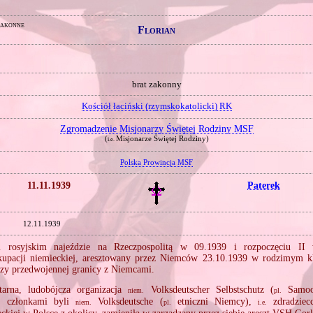
zakonne
Florian
brat zakonny
Kościół łaciński (rzymskokatolicki) RK
Zgromadzenie Misjonarzy Świętej Rodziny MSF
(
Misjonarze Świętej Rodziny)
i.e.
Polska Prowincja MSF
11.11.1939
Paterek
12.11.1939
 rosyjskim najeździe na Rzeczpospolitą w 09.1939 i rozpoczęciu II 
kupacji niemieckiej, aresztowany przez Niemców 23.10.1939 w rodzimym k
przy przedwojennej granicy z Niemcami.
itarna, ludobójcza organizacja
Volksdeutscher Selbstschutz (
Samoob
niem.
pl.
j członkami byli
Volksdeutsche (
etniczni Niemcy),
zdradziecc
niem.
pl.
i.e.