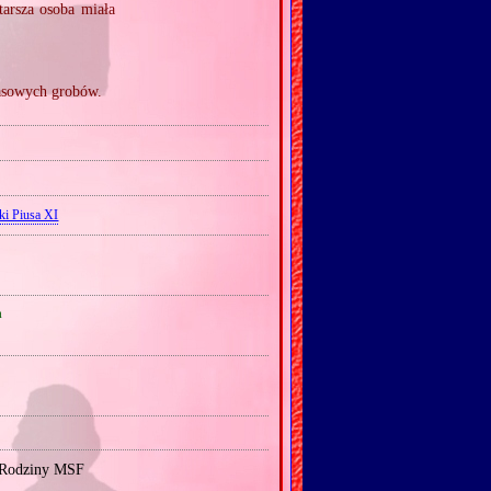
tarsza osoba miała
masowych grobów.
ki Piusa XI
a
 Rodziny MSF