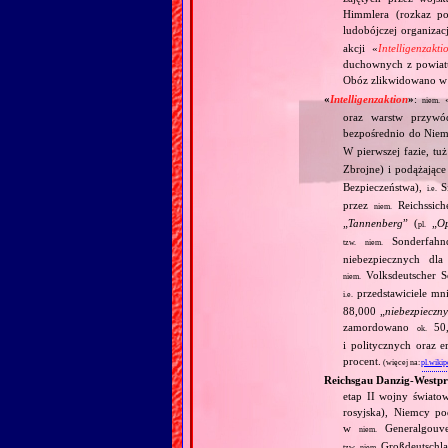
Himmlera (rozkaz po
ludobójczej organiza
akcji «
Intelligenzakti
duchownych z powiatu
Obóz zlikwidowano w
«
Intelligenzaktion
»
:
niem.
oraz warstw przywó
bezpośrednio do Niemi
W pierwszej fazie, tu
Zbrojne) i podążające
Bezpieczeństwa),
Si
i.e.
przez
Reichssiche
niem.
„
Tannenberg
” (
„
Op
pl.
Sonderfahnd
tzw.
niem.
niebezpiecznych dla
Volksdeutscher Se
niem.
przedstawiciele mni
i.e.
88,000 „
niebezpieczn
zamordowano
50,0
ok.
i politycznych oraz 
procent.
(więcej na:
pl.wikip
Reichsgau Danzig‐Westp
etap II wojny światow
rosyjska), Niemcy po
w
Generalgouve
niem.
Großdeutschla
tzw.
niem.