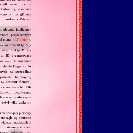
orządkowane oficerom
Łobżenicy, w ramach
mywano w nim głównie
ych mordów w Paterku.
, głównie inteligencji
enach przyłączonych
ił miano «
AB‐aktion
».
Wehrmacht (
Siły
iem.
pl.
heitspolizei (
Policja
pl.
,
SD, organizowane
i.e.
zwą
Unternehmen
niem.
en) niemieckiego RSHA
nych za szczególnie
ednostki ludobójczej
 (
etniczni Niemcy),
pl.
 zawierać dane 61,000‐
planowo i metodycznie
ziałaczy społecznych
przeżył tylko znikomy
i stanowiącej pierwszy
ozpoczęła się okupacja
iększy przekształcili
 i stanowiące część
utworzyli odrębne nowe