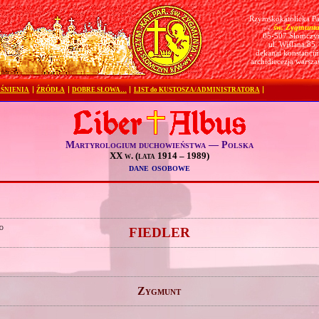
Rzymskokatolicka Pa
św. Zygmunt
pw.
05-507 Słomczy
ul. Wiślana 85
dekanat konstanciń
archidiecezja warsz
ŚNIENIA
ŹRÓDŁA
DOBRE SŁOWA…
LIST do KUSTOSZA/ADMINISTRATORA
Martyrologium duchowieństwa — Polska
XX w. (lata 1914 – 1989)
dane osobowe
o
FIEDLER
Zygmunt