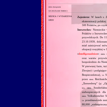
inni związani
szczegółami śmierci
miejsca i wydarzenia
Zajezierze
: W lasach
Z
k.
opisy
eksterminacji polski
500 Polaków, po czym 
Inowrocław
: Niemieckie 
Polaków z Inowrocław
przywódczych. Do 11.
23.10.1939, dokonanej
miał zainicjować mów
okupacji rosyjskiej w
«
Intelligenzaktion
»
:
niem.
oraz warstw przywó
bezpośrednio do Niemi
W pierwszej fazie, tu
Zbrojne) i podążające
Bezpieczeństwa),
Si
i.e.
przez
Reichssiche
niem.
„
Tannenberg
” (
„
Op
pl.
Sonderfahnd
tzw.
niem.
niebezpiecznych dla
Volksdeutscher Se
niem.
przedstawiciele mni
i.e.
88,000 „
niebezpieczn