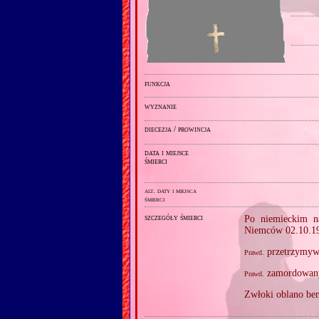
funkcja
wyznanie
diecezja / prowincja
data i miejsce
śmierci
alt. daty i miejsca
śmierci
szczegóły śmierci
Po niemieckim na
Niemców 02.10.1
przetrzymyw
Prawd.
zamordowany
Prawd.
Zwłoki oblano ben