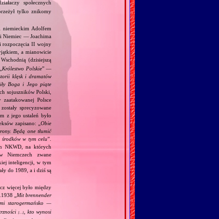
ziałaczy społecznych
przeżył tylko znikomy
 i niemieckim Adolfem
 i Niemiec — Joachima
i rozpoczęcia II wojny
jątkiem, a mianowicie
Wschodnią (dzisiejszą
„
Królestwo Polskie
” —
torii klęsk i dramatów
ciły Boga i Jego piąte
ch sojuszników Polski,
y zaatakowanej Polsce
zostały sprecyzowane
m z jego ustaleń było
eksów zapisano: „
Obie
trony. Będą one tłumić
h środków w tym celu
”.
kim NKWD, na których
 (w Niemczech zwane
iej inteligencji, w tym
y do 1989, a i dziś są
acz więcej było między
.1938 „
Mit brennender
ami starogermańsko —
trzności
, kto wynosi
[…]