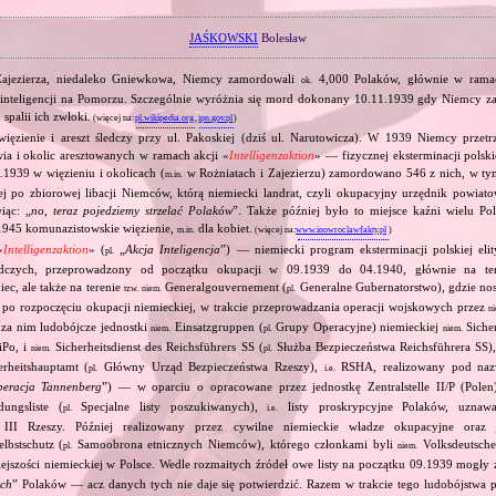
JAŚKOWSKI
Bolesław
ajezierza, niedaleko Gniewkowa, Niemcy zamordowali
4,000 Polaków, głównie w rama
ok.
ej inteligencji na Pomorzu. Szczególnie wyróżnia się mord dokonany 10.11.1939 gdy Niemcy 
spalii ich zwłoki.
(więcej na:
pl.wikipedia.org
,
ipn.gov.pl
)
więzienie i areszt śledczy przy ul. Pakoskiej (dziś ul. Narutowicza). W 1939 Niemcy przet
ia i okolic aresztowanych w ramach akcji «
Intelligenzaktion
» — fizycznej eksterminacji polskie
1939 w więzieniu i okolicach (
w Rożniatach i Zajezierzu) zamordowano 546 z nich, w t
m.in.
 po zbiorowej libacji Niemców, którą niemiecki landrat, czyli okupacyjny urzędnik powiatow
iąc: „
no, teraz pojedziemy strzelać Polaków
”. Także później było to miejsce kaźni wielu Po
 1945 komunazistowskie więzienie,
dla kobiet.
m.in.
(więcej na:
www.inowroclawfakty.pl
)
«
Intelligenzaktion
» (
„
Akcja Inteligencja
”) — niemiecki program eksterminacji polskiej elity
pl.
dczych, przeprowadzony od początku okupacji w 09.1939 do 04.1940, głównie na ter
ec, ale także na terenie
Generalgouvernement (
Generalne Gubernatorstwo), gdzie nos
tzw.
niem.
pl.
ż po rozpoczęciu okupacji niemieckiej, w trakcie przeprowadzania operacji wojskowych przez
n
 za nim ludobójcze jednostki
Einsatzgruppen (
Grupy Operacyjne) niemieckiej
Sicher
niem.
pl.
niem.
Po, i
Sicherheitsdienst des Reichsführers SS (
Służba Bezpieczeństwa Reichsführera SS)
niem.
pl.
rheitshauptamt (
Główny Urząd Bezpieczeństwa Rzeszy),
RSHA, realizowany pod na
pl.
i.e.
eracja Tannenberg
”) — w oparciu o opracowane przez jednostkę Zentralstelle II/P (Pol
ungsliste (
Specjalne listy poszukiwanych),
listy proskrypcyjne Polaków, uznawa
pl.
i.e.
 III Rzeszy. Później realizowany przez cywilne niemieckie władze okupacyjne oraz j
lbstschutz (
Samoobrona etnicznych Niemców), którego członkami byli
Volksdeutsche
pl.
niem.
ejszości niemieckiej w Polsce. Wedle rozmaitych źródeł owe listy na początku 09.1939 mogły
ych
” Polaków — acz danych tych nie daje się potwierdzić. Razem w trakcie tego ludobójstwa 