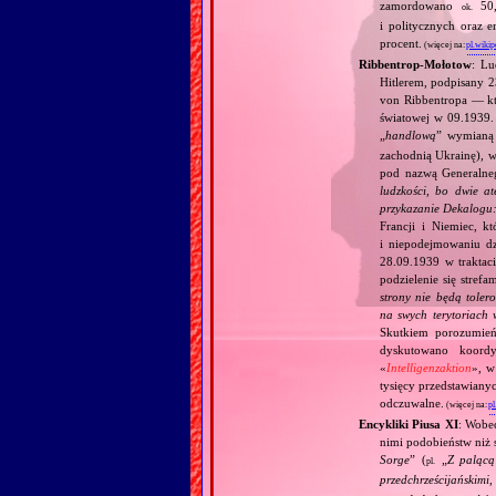
zamordowano
50,0
ok.
i politycznych oraz 
procent.
(więcej na:
pl.wikip
Ribbentrop‐Mołotow
: Lu
Hitlerem, podpisany 
von Ribbentropa — któ
światowej w 09.1939.
„
handlową
” wymian
zachodnią Ukrainę), w
pod nazwą Generalne
ludzkości, bo dwie at
przykazanie Dekalogu:
Francji i Niemiec, k
i niepodejmowaniu d
28.09.1939 w traktaci
podzielenie się stref
strony nie będą toler
na swych terytoriach 
Skutkiem porozumień
dyskutowano koordy
«
Intelligenzaktion
», w
tysięcy przedstawiany
odczuwalne.
(więcej na:
pl
Encykliki Piusa XI
: Wobe
nimi podobieństw niż 
Sorge
” (
„
Z palącą
pl.
przedchrześcijańskimi