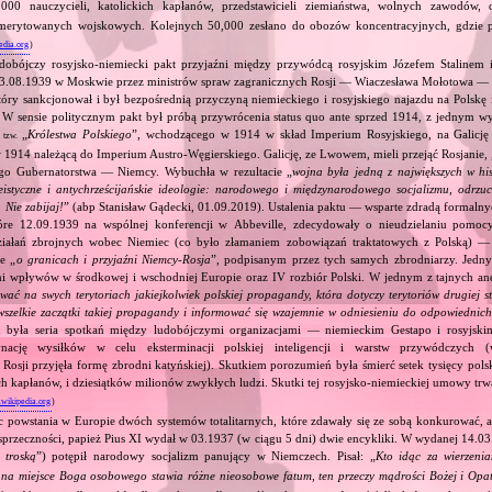
00 nauczycieli, katolickich kapłanów, przedstawicieli ziemiaństwa, wolnych zawodów, d
emerytowanych wojskowych. Kolejnych 50,000 zesłano do obozów koncentracyjnych, gdzie 
edia.org
)
dobójczy rosyjsko‐niemiecki pakt przyjaźni między przywódcą rosyjskim Józefem Stalinem
23.08.1939 w Moskwie przez ministrów spraw zagranicznych Rosji — Wiaczesława Mołotowa —
ry sankcjonował i był bezpośrednią przyczyną niemieckiego i rosyjskiego najazdu na Polskę 
 W sensie politycznym pakt był próbą przywrócenia status quo ante sprzed 1914, z jednym wy
ą
„
Królestwa Polskiego
”, wchodzącego w 1914 w skład Imperium Rosyjskiego, na Galicję 
tzw.
 1914 należącą do Imperium Austro‐Węgierskiego. Galicję, ze Lwowem, mieli przejąć Rosjanie, 
go Gubernatorstwa — Niemcy. Wybuchła w rezultacie „
wojna była jedną z największych w his
eistyczne i antychrześcijańskie ideologie: narodowego i międzynarodowego socjalizmu, odrzu
 Nie zabijaj!
” (abp Stanisław Gądecki, 01.09.2019). Ustalenia paktu — wsparte zdradą formalny
tóre 12.09.1939 na wspólnej konferencji w Abbeville, zdecydowały o nieudzielaniu pomoc
ziałań zbrojnych wobec Niemiec (co było złamaniem zobowiązań traktatowych z Polską) — 
e „
o granicach i przyjaźni Niemcy‐Rosja
”, podpisanym przez tych samych zbrodniarzy. Jedny
ami wpływów w środkowej i wschodniej Europie oraz IV rozbiór Polski. W jednym z tajnych an
ować na swych terytoriach jakiejkolwiek polskiej propagandy, która dotyczy terytoriów drugiej s
wszelkie zaczątki takiej propagandy i informować się wzajemnie w odniesieniu do odpowiednic
 była seria spotkań między ludobójczymi organizacjami — niemieckim Gestapo i rosyjs
nację wysiłków w celu eksterminacji polskiej inteligencji i warstw przywódczych
 Rosji przyjęła formę zbrodni katyńskiej). Skutkiem porozumień była śmierć setek tysięcy polsk
ch kapłanów, i dziesiątków milionów zwykłych ludzi. Skutki tej rosyjsko‐niemieckiej umowy trwał
.wikipedia.org
)
c powstania w Europie dwóch systemów totalitarnych, które zdawały się ze sobą konkurować, 
sprzeczności, papież Pius XI wydał w 03.1937 (w ciągu 5 dni) dwie encykliki. W wydanej 14.03
 troską
”) potępił narodowy socjalizm panujący w Niemczech. Pisał: „
Kto idąc za wierzeni
, na miejsce Boga osobowego stawia różne nieosobowe fatum, ten przeczy mądrości Bożej i Opa