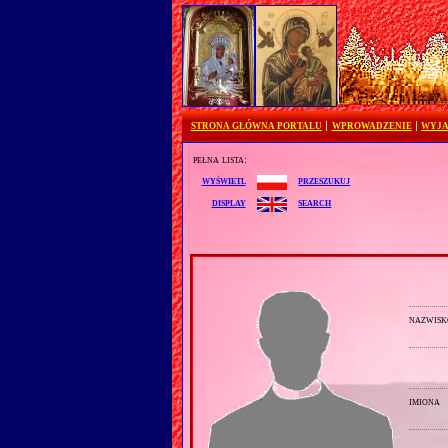
STRONA GŁÓWNA PORTALU
WPROWADZENIE
WYJA
pełna lista:
przeszukuj
wyświetl
search
display
nazwisk
imiona