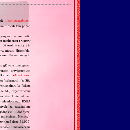
ch «
Intelligenzaktion
»
zamordowali tam ponad
rzymywali w nim setki
j inteligencji i warstw
ym 56 osób w nocy 22‐
y, niejaki Hirschfeld,
laków. Po rozpoczęciu
, głównie inteligencji
enach przyłączonych
ił miano «
AB‐aktion
».
Wehrmacht (
Siły
iem.
pl.
heitspolizei (
Policja
pl.
,
SD, organizowane
i.e.
zwą
Unternehmen
niem.
en) niemieckiego RSHA
nych za szczególnie
ednostki ludobójczej
 (
etniczni Niemcy),
pl.
 zawierać dane 61,000‐
planowo i metodycznie