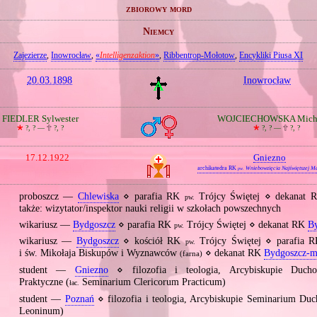
zbiorowy mord
Niemcy
Zajezierze
,
Inowrocław
,
«
Intelligenzaktion
»
,
Ribbentrop‐Mołotow
,
Encykliki Piusa XI
20.03.1898
Inowrocław
FIEDLER Sylwester
WOJCIECHOWSKA Micha
🞲
?, ? —
🕆
?, ?
🞲
?, ? —
🕆
?, ?
17.12.1922
Gniezno
archikatedra RK
Wniebowzięcia Najświętszej M
pw.
proboszcz —
Chlewiska
⋄ parafia RK
Trójcy Świętej ⋄ dekanat
pw.
także: wizytator/inspektor nauki religii w szkołach powszechnych
wikariusz —
Bydgoszcz
⋄ parafia RK
Trójcy Świętej ⋄ dekanat RK
By
pw.
wikariusz —
Bydgoszcz
⋄ kościół RK
Trójcy Świętej ⋄ parafia 
pw.
i św. Mikołaja Biskupów i Wyznawców
⋄ dekanat RK
Bydgoszcz‐m
(farna)
student —
Gniezno
⋄ filozofia i teologia, Arcybiskupie Duch
Praktyczne (
Seminarium Clericorum Practicum)
łac.
student —
Poznań
⋄ filozofia i teologia, Arcybiskupie Seminarium Du
Leoninum)