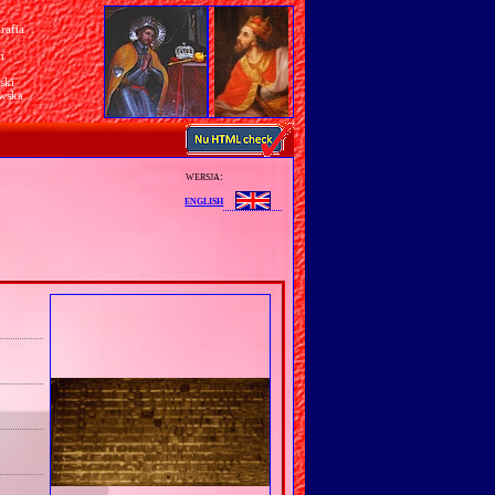
rafia
a
n
ski
awska
wersja:
english