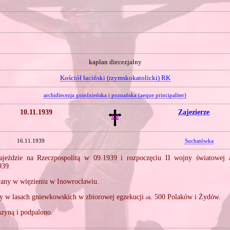
kapłan diecezjalny
Kościół łaciński (rzymskokatolicki) RK
archidiecezja gnieźnieńska i poznańska (aeque principaliter)
10.11.1939
Zajezierze
16.11.1939
Suchatówka
jeździe na Rzeczpospolitą w 09.1939 i rozpoczęciu II wojny światowej 
939.
any w więzieniu w Inowrocławiu.
 w lasach gniewkowskich w zbiorowej egzekucji
500 Polaków i Żydów.
ok.
zyną i podpalono.