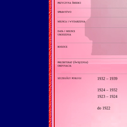
przyczyna śmierci
sprawstwo
miejsca i wydarzenia
data i miejsce
urodzenia
rodzice
prezbiterat (święcenia)
ordynacja
szczegóły posługi
1932 – 1939
1924 – 1932
1923 – 1924
do 1922