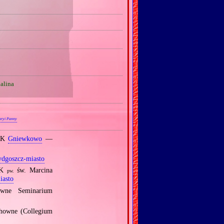
lina
aryi Panny
 RK
Gniewkowo
—
dgoszcz‐miasto
RK
św. Marcina
pw.
iasto
owne Seminarium
chowne (Collegium