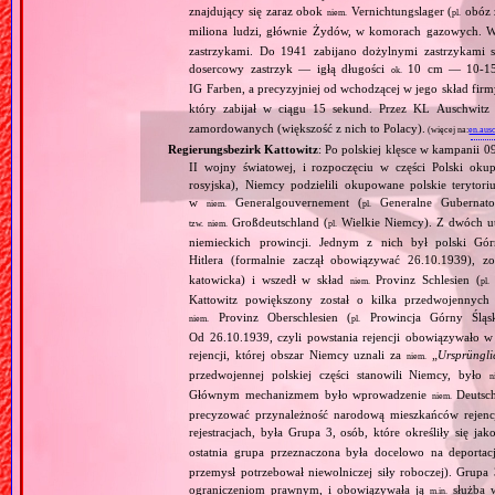
znajdujący się zaraz obok
Vernichtungslager (
obóz 
niem.
pl.
miliona ludzi, głównie Żydów, w komorach gazowych.
zastrzykami. Do 1941 zabijano dożylnymi zastrzykami s
dosercowy zastrzyk — igłą długości
10 cm — 10‐15 
ok.
IG Farben, a precyzyjniej od wchodzącej w jego skład fir
który zabijał w ciągu 15 sekund. Przez KL Auschwit
zamordowanych (większość z nich to Polacy).
(więcej na:
en.aus
Regierungsbezirk Kattowitz
: Po polskiej klęsce w kampanii 0
II wojny światowej, i rozpoczęciu w części Polski okupa
rosyjska), Niemcy podzielili okupowane polskie terytori
w
Generalgouvernement (
Generalne Gubernato
niem.
pl.
Großdeutschland (
Wielkie Niemcy). Z dwóch utw
tzw.
niem.
pl.
niemieckich prowincji. Jednym z nich był polski Gó
Hitlera (formalnie zaczął obowiązywać 26.10.1939), 
katowicka) i wszedł w skład
Provinz Schlesien (
niem.
pl.
Kattowitz powiększony został o kilka przedwojennyc
Provinz Oberschlesien (
Prowincja Górny Śląs
niem.
pl.
Od 26.10.1939, czyli powstania rejencji obowiązywało w 
rejencji, której obszar Niemcy uznali za
„
Ursprüngli
niem.
przedwojennej polskiej części stanowili Niemcy, było
n
Głównym mechanizmem było wprowadzenie
Deutsch
niem.
precyzować przynależność narodową mieszkańców rejencj
rejestracjach, była Grupa 3, osób, które określiły się jak
ostatnia grupa przeznaczona była docelowo na deporta
przemysł potrzebował niewolniczej siły roboczej). Gru
ograniczeniom prawnym, i obowiązywała ją
służba w
m.in.