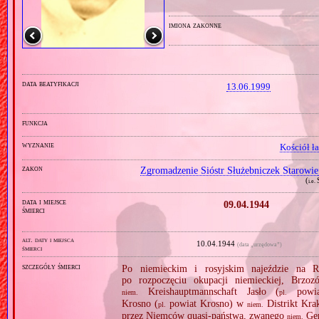
imiona zakonne
data beatyfikacji
13.06.1999
funkcja
wyznanie
Kościół ł
zakon
Zgromadzenie Sióstr Służebniczek Starowie
(
i.e.
data i miejsce
09.04.1944
śmierci
alt. daty i miejsca
10.04.1944
(data „urzędowa”)
śmierci
szczegóły śmierci
Po niemieckim i rosyjskim najeździe na R
po rozpoczęciu okupacji niemieckiej, Brzoz
Kreishauptmannschaft Jasło (
powia
niem.
pl.
Krosno (
powiat Krosno) w
Distrikt Kra
pl.
niem.
przez Niemców quasi‐państwa, zwanego
Gen
niem.