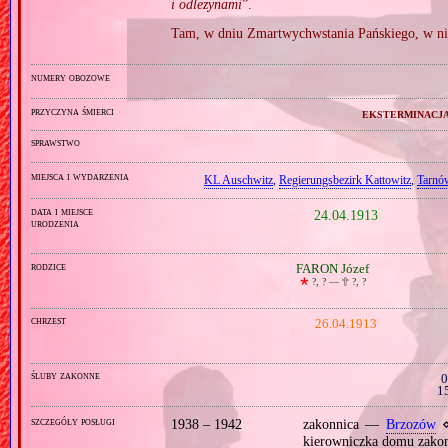
i odleżynami
”.
Tam, w dniu Zmartwychwstania Pańskiego, w nie
numery obozowe
przyczyna śmierci
eksterminacja
sprawstwo
miejsca i wydarzenia
KL Auschwitz
,
Regierungsbezirk Kattowitz
,
Tarnó
data i miejsce
24.04.1913
urodzenia
rodzice
FARON Józef
🞲
?, ? —
🕆
?, ?
chrzest
26.04.1913
śluby zakonne
0
1
szczegóły posługi
1938 – 1942
zakonnica —
Brzozów
⋄
kierowniczka domu zakon