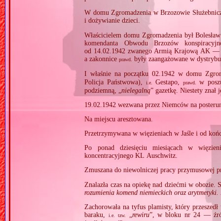
W domu Zgromadzenia w Brzozowie Służebnicz
i dożywianie dzieci.
Właścicielem domu Zgromadzenia był Bolesław 
komendanta Obwodu Brzozów konspiracyj
od 14.02.1942 zwanego Armią Krajową AK — c
a zakonnice
były zaangażowane w dystrybucj
prawd.
I właśnie na początku 02.1942 w domu Zgrom
Policja Państwowa),
Gestapo,
w poszu
i.e.
prawd.
podziemną, „
nielegalną
” gazetkę. Niestety znał j
19.02.1942 wezwana przez Niemców na posteru
Na miejscu aresztowana.
Przetrzymywana w więzieniach w Jaśle i od koń
Po ponad dziesięciu miesiącach w więzieni
koncentracyjnego KL Auschwitz.
Zmuszana do niewolniczej pracy przymusowej p
Znalazła czas na opiekę nad dziećmi w obozie. 
rozumienia komend niemieckich oraz arytmetyki.
Zachorowała na tyfus plamisty, który przeszedł 
baraku,
„
rewiru
”, w bloku nr 24 — źró
i.e.
tzw.