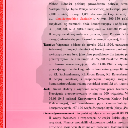
Wobec ludności polskiej prowadzono politykę terr
Staatspolizei (
Tajna Policja Państwowa),
Gestapo, prz
pl.
i.e.
2,000 z nich, z czego 1,890 skazano na kary śmierci
«
Intelligenzaktion Schlesien
», w tym 300‐650 polsk
tzw.
znajdował się niemiecki obóz koncentracyjny i obóz z
1,000,000,
90% z nich) oraz
140,000 Polak
ok.
i.e.
ok.
ok.
II wojny światowej nadzorca prowincji
Provinz Schl
niem.
okręgu) niemieckiej partii narodowo–socjalistycznej, Fritz 
Tarnów
: Więzienie oddane do użytku 29.11.1926, uznawane
światowej i okupacji niemieckiej funkcjonowało pod n
wykorzystywane było jako obóz przejściowy dla jeńców pols
przetrzymywali w nim razem
25,000 Polaków. Wielu 
ok.
do obozów koncentracyjnych.
14.06.1940 z więzieni
M.in.
powstającego niemieckiego obozu koncentracyjnego KL A
do KL Sachsenhausen, KL Gross Rosen, KL Ravensbruck,
II wojny światowej i rozpoczęciu okupacji rosyjs
komunazistowskiego reżimu rosyjskiej republiki prl.
(więcej n
Jasło
: Areszt śledczy i więzienie zarządzane przez Niemcó
Przeciętnie przetrzymywano w nim
300 więźniów. Wie
ok.
06.08.1943 oddział Kierownictwa Dywersji Kedyw Pod
Podziemnego), pod dowództwem ppor. Zenona Soboty
konspiracyjnych i 67‐120 więźniów pospolitych (akcja „
Pe
Generalgouvernement
: Po polskiej klęsce w kampanii 09.19
II wojny światowej, i rozpoczęciu w części Polski okupa
rosyjska), Niemcy podzielili okupowane polskie teryt
prowincje, dwie wcielili do innych prowincji. Natomiast p