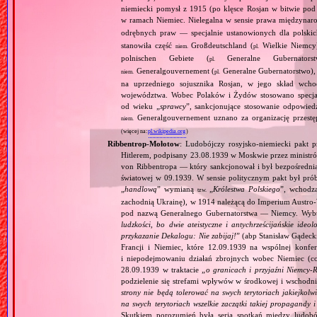
niemiecki pomysł z 1915 (po klęsce Rosjan w bitwie pod
w ramach Niemiec. Nielegalna w sensie prawa międzyna
odrębnych praw — specjalnie ustanowionych dla polski
stanowiła część
Großdeutschland (
Wielkie Niemcy
niem.
pl.
polnischen Gebiete (
Generalne Gubernator
pl.
Generalgouvernement (
Generalne Gubernatorstwo), 
niem.
pl.
na uprzedniego sojusznika Rosjan, w jego skład wchod
województwa. Wobec Polaków i Żydów stosowano specjaln
od wieku „
sprawcy
”, sankcjonujące stosowanie odpowied
Generalgouvernement uznano za organizację przestęp
niem.
(więcej na:
pl.wikipedia.org
)
Ribbentrop‐Mołotow
: Ludobójczy rosyjsko‐niemiecki pakt 
Hitlerem, podpisany 23.08.1939 w Moskwie przez minist
von Ribbentropa — który sankcjonował i był bezpośrednią
światowej w 09.1939. W sensie politycznym pakt był prób
„
handlową
” wymianą
„
Królestwa Polskiego
”, wchodzą
tzw.
zachodnią Ukrainę), w 1914 należącą do Imperium Austro‐W
pod nazwą Generalnego Gubernatorstwa — Niemcy. Wybuc
ludzkości, bo dwie ateistyczne i antychrześcijańskie id
przykazanie Dekalogu: Nie zabijaj!
” (abp Stanisław Gądeck
Francji i Niemiec, które 12.09.1939 na wspólnej konfe
i niepodejmowaniu działań zbrojnych wobec Niemiec (c
28.09.1939 w traktacie „
o granicach i przyjaźni Niemcy‐
podzielenie się strefami wpływów w środkowej i wschodni
strony nie będą tolerować na swych terytoriach jakiejkolwi
na swych terytoriach wszelkie zaczątki takiej propagandy
Skutkiem porozumień była seria spotkań między ludob