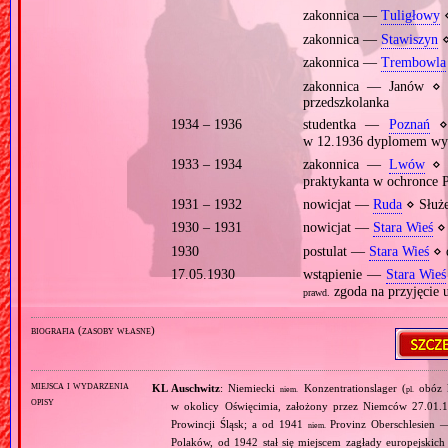
zakonnica —
Tuligłowy
⋄
zakonnica —
Stawiszyn
⋄
zakonnica —
Trembowla
zakonnica — Janów ⋄ 
przedszkolanka
1934 – 1936
studentka —
Poznań
⋄ 
w 12.1936 dyplomem wy
1933 – 1934
zakonnica —
Lwów
⋄ d
praktykanta w ochronce 
1931 – 1932
nowicjat —
Ruda
⋄ Służe
1930 – 1931
nowicjat —
Stara Wieś
⋄ 
1930
postulat —
Stara Wieś
⋄ d
17.05.1930
wstąpienie —
Stara Wieś
zgoda na przyjęcie u
prawd.
biografia (zasoby własne)
miejsca i wydarzenia
KL Auschwitz
: Niemiecki
Konzentrationslager (
obóz 
niem.
pl.
opisy
w okolicy Oświęcimia, założony przez Niemców 27.01.
Prowincji Śląsk; a od 1941
Provinz Oberschlesien 
niem.
Polaków, od 1942 stał się miejscem zagłady europejski