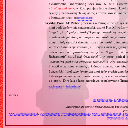
dyskutowano koordynację wysiłków w celu ekstermi
«
Intelligenzaktion
», w Rosji przyjęła formę zbrodni katyńs
tysięcy przedstawianych kapłanów, i dziesiątków milionów z
odczuwalne.
(więcej na:
pl.wikipedia.org
)
Encykliki Piusa XI
: Wobec powstania w Europie dwóch systemó
nimi podobieństw niż sprzeczności, papież Pius XI wydał 
Sorge
” (
„
Z palącą troską
”) potępił narodowy socjali
pl.
przedchrześcijańskimi, na miejsce Boga osobowego stawia 
ponad skalę wartości ziemskie: rasę albo naród, albo pańs
wartości ludzkiej społeczności,
i czyni z nich najwyższą 
[…]
daleki jest od prawdziwej wiary w Boga i od świ
Redemptoris
” (
„
Boski Odkupiciel
”), w której poddał k
pl.
„
Komunizm pozbawia człowieka wolności, a więc duchowej
i wszelkie moralne oparcie, z którego pomocą mogłaby 
bolszewicki i bezbożny komunizm głosi jako orędzie zbawie
ludzkiego naturalnemu prawu Bożemu, zalecał wcielanie 
do oporu. Dwa lata później narodowo socjalistyczne Niemc
pl.wikipedia.org
,
pl.wikipedia.org
)
źródła
pl.auschwitz.org
,
pl.wikipedi
„
Martyrologium duchowieństwa polskiego pod okupac
pie
www.sluzebniczkinmp.pl
,
www.cudaboze.pl
,
www.sluzebniczkinmp.pl
,
www.sluzebniczkinmp.pl
,
alexa
,
tarnow.gosc.pl
,
ww