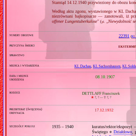
Stamtąd 14.12.1940 przywieziony do obozu konc
Według aktu zgonu, wystawionego w KL Dacha
niezrównani bajkopisarze — zanotowali, iż pr
offener Lungentuberkulose
” (
„
Niewydolność ser
pl.
numery obozowe
22391
(
KL 
przyczyna śmierci
ekstermi
sprawstwo
miejsca i wydarzenia
KL Dachau
,
KL Sachsenhausen
,
KL Sold
data i miejsce
08.10.1907
urodzenia
rodzice
DETTLAFF Franciszek
🞲
?, ? —
🕆
?, ?
prezbiterat (święcenia)
17.12.1932
ordynacja
szczegóły posługi
1935 – 1940
kuratus/rektor/ekspozyt
Świętego ⋄
Działdowo
, 