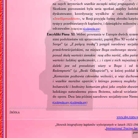
na swych terytoriach wszelkie zaczątki takiej propagandy
Skutkiem porozumień była seria spotkań między ludob
dyskutowano koordynację wysiłków w celu ekstermi
«
Intelligenzaktion
», w Rosji przyjęła formę zbrodni katyńs
tysięcy przedstawianych kapłanów, i dziesiątków milionów z
odczuwalne.
(więcej na:
pl.wikipedia.org
)
Encykliki Piusa XI
: Wobec powstania w Europie dwóch systemó
nimi podobieństw niż sprzeczności, papież Pius XI wydał 
Sorge
” (
„
Z palącą troską
”) potępił narodowy socjali
pl.
przedchrześcijańskimi, na miejsce Boga osobowego stawia 
ponad skalę wartości ziemskie: rasę albo naród, albo pańs
wartości ludzkiej społeczności,
i czyni z nich najwyższą 
[…]
daleki jest od prawdziwej wiary w Boga i od świ
Redemptoris
” (
„
Boski Odkupiciel
”), w której poddał k
pl.
„
Komunizm pozbawia człowieka wolności, a więc duchowej
i wszelkie moralne oparcie, z którego pomocą mogłaby 
bolszewicki i bezbożny komunizm głosi jako orędzie zbawie
ludzkiego naturalnemu prawu Bożemu, zalecał wcielanie 
do oporu. Dwa lata później narodowo socjalistyczne Niemc
pl.wikipedia.org
,
pl.wikipedia.org
)
źródła
www.zkp.tczew.p
„
Słownik biograficzny kapłanów wyświęconych w latach 1921‐1945
„
International Tracing Ser
pie