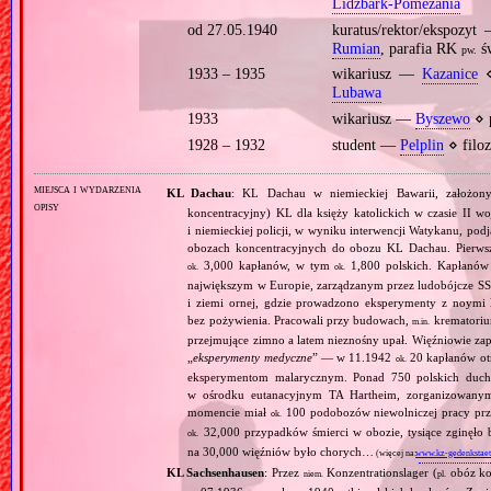
Lidzbark‐Pomezania
od 27.05.1940
kuratus/rektor/ekspozy
Rumian
, parafia RK
św
pw.
1933 – 1935
wikariusz —
Kazanice
⋄
Lubawa
1933
wikariusz —
Byszewo
⋄ 
1928 – 1932
student —
Pelplin
⋄ filoz
miejsca i wydarzenia
KL Dachau
: KL Dachau w niemieckiej Bawarii, założo
opisy
koncentracyjny) KL dla księży katolickich w czasie II w
i niemieckiej policji, w wyniku interwencji Watykanu, p
obozach koncentracyjnych do obozu KL Dachau. Pierwsz
3,000 kapłanów, w tym
1,800 polskich. Kapłanów
ok.
ok.
największym w Europie, zarządzanym przez ludobójcze SS 
i ziemi ornej, gdzie prowadzono eksperymenty z noymi 
bez pożywienia. Pracowali przy budowach,
krematoriu
m.in.
przejmujące zimno a latem nieznośny upał. Więźniowie zap
„
eksperymenty medyczne
” — w 11.1942
20 kapłanów ot
ok.
eksperymentom malarycznym. Ponad 750 polskich duc
w ośrodku eutanacyjnym TA Hartheim, zorganizowany
momencie miał
100 podobozów niewolniczej pracy pr
ok.
32,000 przypadków śmierci w obozie, tysiące zginęł
ok.
na 30,000 więźniów było chorych…
(więcej na:
www.kz-gedenkstaet
KL Sachsenhausen
: Przez
Konzentrationslager (
obóz kon
niem.
pl.