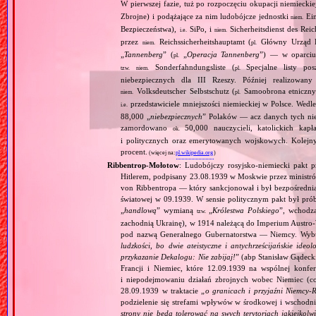
W pierwszej fazie, tuż po rozpoczęciu okupacji niemiecki
Zbrojne) i podążające za nim ludobójcze jednostki
Ein
niem.
Bezpieczeństwa),
SiPo, i
Sicherheitsdienst des Reic
i.e.
niem.
przez
Reichssicherheitshauptamt (
Główny Urząd B
niem.
pl.
„
Tannenberg
” (
„
Operacja Tannenberg
”) — w oparciu 
pl.
Sonderfahndungsliste (
Specjalne listy po
tzw.
niem.
pl.
niebezpiecznych dla III Rzeszy. Później realizowan
Volksdeutscher Selbstschutz (
Samoobrona etniczny
niem.
pl.
przedstawiciele mniejszości niemieckiej w Polsce. Wed
i.e.
88,000 „
niebezpiecznych
” Polaków — acz danych tych nie 
zamordowano
50,000 nauczycieli, katolickich kapł
ok.
i politycznych oraz emerytowanych wojskowych. Kolejny
procent.
(więcej na:
pl.wikipedia.org
)
Ribbentrop‐Mołotow
: Ludobójczy rosyjsko‐niemiecki pakt 
Hitlerem, podpisany 23.08.1939 w Moskwie przez minist
von Ribbentropa — który sankcjonował i był bezpośrednią
światowej w 09.1939. W sensie politycznym pakt był prób
„
handlową
” wymianą
„
Królestwa Polskiego
”, wchodzą
tzw.
zachodnią Ukrainę), w 1914 należącą do Imperium Austro‐W
pod nazwą Generalnego Gubernatorstwa — Niemcy. Wybuc
ludzkości, bo dwie ateistyczne i antychrześcijańskie id
przykazanie Dekalogu: Nie zabijaj!
” (abp Stanisław Gądeck
Francji i Niemiec, które 12.09.1939 na wspólnej konfe
i niepodejmowaniu działań zbrojnych wobec Niemiec (c
28.09.1939 w traktacie „
o granicach i przyjaźni Niemcy‐
podzielenie się strefami wpływów w środkowej i wschodni
strony nie będą tolerować na swych terytoriach jakiejkolwi