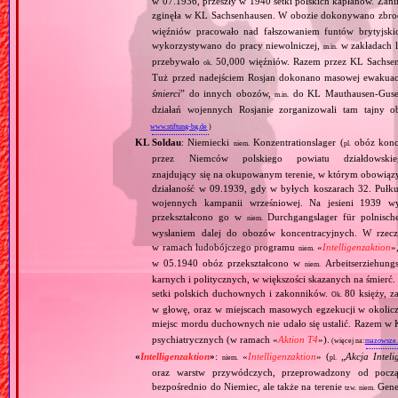
w 07.1936, przeszły w 1940 setki polskich kapłanów. Zani
zginęła w KL Sachsenhausen. W obozie dokonywano zbro
więźniów pracowało nad fałszowaniem funtów brytyjskic
wykorzystywano do pracy niewolniczej,
w zakładach l
m.in.
przebywało
50,000 więźniów. Razem przez KL Sachsenhau
ok.
Tuż przed nadejściem Rosjan dokonano masowej ewakuacji
śmierci
” do innych obozów,
do KL Mauthausen‐Gusen
m.in.
działań wojennych Rosjanie zorganizowali tam tajny o
www.stiftung-bg.de
)
KL Soldau
: Niemiecki
Konzentrationslager (
obóz konce
niem.
pl.
przez Niemców polskiego powiatu działdow
znajdujący się na okupowanym terenie, w którym obowiązy
działaność w 09.1939, gdy w byłych koszarach 32. Pułku
wojennych kampanii wrześniowej. Na jesieni 1939 w
przekształcono go w
Durchgangslager für polnische
niem.
wysłaniem dalej do obozów koncentracyjnych. W rzeczyw
w ramach ludobójczego programu
«
Intelligenzaktion
»
niem.
w 05.1940 obóz przekształcono w
Arbeitserziehungs
niem.
karnych i politycznych, w większości skazanych na śmierć
setki polskich duchownych i zakonników.
80 księży, 
Ok.
w głowę, oraz w miejscach masowych egzekucji w okoliczn
miejsc mordu duchownych nie udało się ustalić. Razem 
psychiatrycznych (w ramach «
Aktion T4
»).
(więcej na:
mazowsze.h
«
Intelligenzaktion
»
:
«
Intelligenzaktion
» (
„
Akcja Inteli
niem.
pl.
oraz warstw przywódczych, przeprowadzony od począ
bezpośrednio do Niemiec, ale także na terenie
Gene
tzw.
niem.