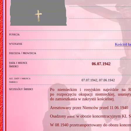
funkcja
wyznanie
Kościół ł
diecezja / prowincja
data i miejsce
06.07.1942
śmierci
alt. daty i miejsca
07.07.1942, 07.06.1942
śmierci
szczegóły śmierci
Po niemieckim i rosyjskim najeździe na R
po rozpoczęciu okupacji niemieckiej, usuni
do zamieszkania w zakrystii kościelnej.
Aresztowany przez Niemców przed 11.06.1940.
Osadzony
w obozie koncentracyjnym KL S
prawd.
W 08.1940 przetransportowany do obozu koncen