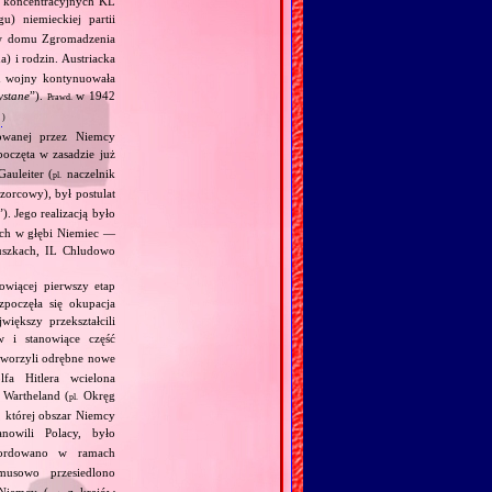
w koncentracyjnych KL
u) niemieckiej partii
,w domu Zgromadzenia
a) i rodzin. Austriacka
u wojny kontynuowała
ystane
”).
w 1942
Prawd.
)
powanej przez Niemcy
oczęta w zasadzie już
auleiter (
naczelnik
pl.
orcowy), był postulat
”). Jego realizacją było
ych w głębi Niemiec —
uszkach, IL Chludowo
owiącej pierwszy etap
zpoczęła się okupacja
iększy przekształcili
 i stanowiące część
utworzyli odrębne nowe
fa Hitlera wcielona
Wartheland (
Okręg
pl.
, której obszar Niemcy
owili Polacy, było
ordowano w ramach
usowo przesiedlono
Niemcy (
z krajów