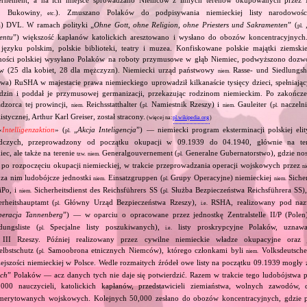
ii, Bukowiny
). Zmuszano Polaków do podpisywania niemieckiej listy narodowo
, etc.
ta) DVL. W ramach polityki „
Ohne Gott, ohne Religion, ohne Priesters und Sakramenten
” (
pl.
entu
”) większość kapłanów katolickich aresztowano i wysłano do obozów koncentracyjnych
języku polskim, polskie biblioteki, teatry i muzea. Konfiskowane polskie majątki ziemskie
dności polskiej wysyłano Polaków na roboty przymusowe w głąb Niemiec, podwyższono dozw
w (25 dla kobiet, 28 dla mężczyzn). Niemiecki urząd państwowy
Rasse‐ und Siedlungsh
niem.
wa) RuSHA w majestacie prawa niemieckiego uprowadził kilkanaście tysięcy dzieci, spełniając
odzin i poddał je przymusowej germanizacji, przekazując rodzinom niemieckim. Po zakończe
dzorca tej prowincji,
Reichsstatthalter (
Namiestnik Rzeszy) i
Gauleiter (
naczelni
niem.
pl.
niem.
pl.
stycznej, Arthur Karl Greiser, został stracony.
(więcej na:
pl.wikipedia.org
)
«
Intelligenzaktion
» (
„
Akcja Inteligencja
”) — niemiecki program eksterminacji polskiej elity
pl.
dczych, przeprowadzony od początku okupacji w 09.1939 do 04.1940, głównie na ter
ec, ale także na terenie
Generalgouvernement (
Generalne Gubernatorstwo), gdzie nos
tzw.
niem.
pl.
ż po rozpoczęciu okupacji niemieckiej, w trakcie przeprowadzania operacji wojskowych przez
n
 za nim ludobójcze jednostki
Einsatzgruppen (
Grupy Operacyjne) niemieckiej
Sicher
niem.
pl.
niem.
Po, i
Sicherheitsdienst des Reichsführers SS (
Służba Bezpieczeństwa Reichsführera SS)
niem.
pl.
rheitshauptamt (
Główny Urząd Bezpieczeństwa Rzeszy),
RSHA, realizowany pod na
pl.
i.e.
eracja Tannenberg
”) — w oparciu o opracowane przez jednostkę Zentralstelle II/P (Pol
ungsliste (
Specjalne listy poszukiwanych),
listy proskrypcyjne Polaków, uznawa
pl.
i.e.
 III Rzeszy. Później realizowany przez cywilne niemieckie władze okupacyjne oraz j
lbstschutz (
Samoobrona etnicznych Niemców), którego członkami byli
Volksdeutsche
pl.
niem.
ejszości niemieckiej w Polsce. Wedle rozmaitych źródeł owe listy na początku 09.1939 mogły
ych
” Polaków — acz danych tych nie daje się potwierdzić. Razem w trakcie tego ludobójstwa 
00 nauczycieli, katolickich kapłanów, przedstawicieli ziemiaństwa, wolnych zawodów, d
emerytowanych wojskowych. Kolejnych 50,000 zesłano do obozów koncentracyjnych, gdzie 