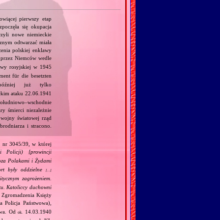
owiącej pierwszy etap
zpoczęła się okupacja
zyli nowe niemieckie
ycznym odtwarzać miała
enia polskiej enklawy
a przez Niemców wedle
wy rosyjskiej w 1945
ent für die besetzten
źniej już tylko
ckim ataku 22.06.1941
południowo–wschodnie
y śmierci niezależnie
 wojny światowej rząd
rodniarza i stracono.
 nr 3045/39, w której
olicji) [prowincji
oza Polakami i Żydami
ort były oddzielne
[…]
tycznym zagrożeniem.
tu. Katoliccy duchowni
om Zgromadzenia Księży
a Policja Państwowa),
twa. Od
14.03.1940
ok.