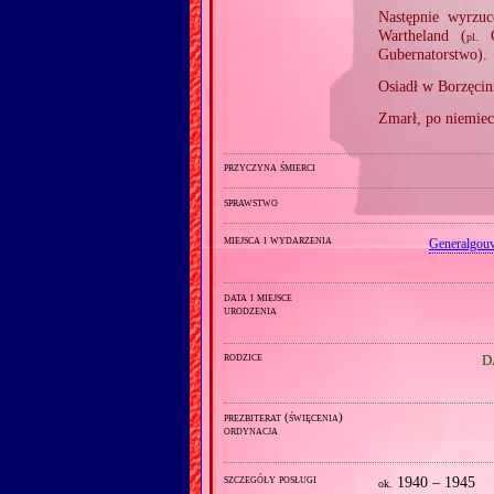
Następnie wyrzu
Wartheland (
O
pl.
Gubernatorstwo).
Osiadł w Borzęcini
Zmarł, po niemieck
przyczyna śmierci
sprawstwo
miejsca i wydarzenia
Generalgou
data i miejsce
urodzenia
rodzice
D
prezbiterat (święcenia)
ordynacja
szczegóły posługi
1940 – 1945
ok.