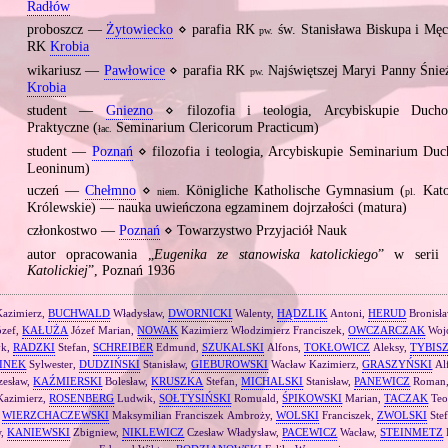
Radłów
proboszcz —
Żytowiecko
⋄ parafia RK
św. Stanisława Biskupa i Męc
pw.
RK
Krobia
wikariusz —
Pawłowice
⋄ parafia RK
Najświętszej Maryi Panny Śnie
pw.
Krobia
student —
Gniezno
⋄ filozofia i teologia, Arcybiskupie Duch
Praktyczne (
Seminarium Clericorum Practicum)
łac.
student —
Poznań
⋄ filozofia i teologia, Arcybiskupie Seminarium Du
Leoninum)
uczeń —
Chełmno
⋄
Königliche Katholische Gymnasium (
Kato
niem.
pl.
Królewskie) — nauka uwieńczona egzaminem dojrzałości (matura)
członkostwo —
Poznań
⋄ Towarzystwo Przyjaciół Nauk
autor opracowania „
Eugenika ze stanowiska katolickiego
” w serii
Katolickiej
”, Poznań 1936
azimierz,
BUCHWALD
Władysław,
DWORNICKI
Walenty,
HĄDZLIK
Antoni,
HERUD
Bronisł
ózef,
KAŁUŻA
Józef Marian,
NOWAK
Kazimierz Włodzimierz Franciszek,
OWCZARCZAK
Woj
yk,
RADZKI
Stefan,
SCHREIBER
Edmund,
SZUKALSKI
Alfons,
TOKŁOWICZ
Aleksy,
TYBIS
INEK
Sylwester,
DUDZIŃSKI
Stanisław,
GIEBUROWSKI
Wacław Kazimierz,
GRASZYŃSKI
Al
esław,
KAŹMIERSKI
Bolesław,
KRUSZKA
Stefan,
MICHALSKI
Stanisław,
PANEWICZ
Roman
Kazimierz,
ROSENBERG
Ludwik,
SOŁTYSIŃSKI
Romuald,
ŚPIKOWSKI
Marian,
TACZAK
Teo
,
WIERZCHACZEWSKI
Maksymilian Franciszek Ambroży,
WOLSKI
Franciszek,
ZWOLSKI
Ste
w,
KANIEWSKI
Zbigniew,
NIKLEWICZ
Czesław Władysław,
PACEWICZ
Wacław,
STEINMETZ