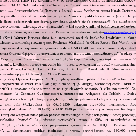
 56 polskich księży i 12 zakonników. W 08.1940 większość wysłano do niemieckich obozó
chau. Od 12.1941, nakazem SS‐Obergruppenführera,
Gauleitera (
naczelnika okręg
niem.
pl.
znej i
Reichsstatthaltera (
Namiestnik Rzeszy) w
Warthegau, Artura Karola Greisera
niem.
pl.
niem.
izacyjny dla polskich dzieci, zrabowanych przez Niemców z polskich sierocińców (
z Olsztyn
m.in.
da Hetzel podejmowała tam decyzję, czy dzieci „
nadają się do germanizacji
” (po zakończeni
iwersyteckiego, twierdząc, że „
nie wiedziała
”, w jaki sposób wyniki jej badań „
mają być wykorz
jk 15 dzieci, które wywieziono w okolice Poznania i zamordowano.
(więcej na:
www.bruczkow.powiatgostyn.pl
40 (Kraj Warty)
: Pierwsza duża fala aresztowań polskich kapłanów katolickich z oku
ztałconej w niemiecką prowincję
Reichsgau Wartheland (
Okręg Rzeszy Kraj Warty), rozp
niem.
pl.
j największa ilość kapłanów zatrzymana została w 02‐03.1940. Jednym z filarów polityki
G
niem.
Artura Greisera, dążącego do uczynienia z podległej mu prowincji
„
Mustergau
” (
okręg wz
niem.
pl.
 Religion, ohne Priesters und Sakramenten
” (
„
bez Boga, bez religii, bez kapłana i sakramentu
pl.
 kapłanów katolickich i przetrzymywanie ich — przed wywiezieniem do obozów koncentracyjn
wych w Puszczykowie, IL Lubin w Lubiniu, IL Bruckau w Bruczkowie, IL Görchen w Gor
 koncentracyjnym KL Posen (Fort VII) w Poznaniu.
Po polskiej klęsce w kampanii 09.1939, będącej rezultatem paktu Ribbentrop‐Mołotow i stan
i rozpoczęciu w części Polski okupacji niemieckiej (w drugiej, wschodniej części Polski ro
dzielili okupowane polskie terytorium na pięć głównych obszarów (i kilka mniejszych). Najw
rnement (
Generalne Gubernatorstwo), przeznaczone wyłącznie dla Polaków i Żydów
pl.
nd (
Wielkie Niemcy). Dwa przyłączyli do już istniejących niemieckich prowincji. Z dwóch 
pl.
z nich była Wielkopolska, już 08.10.1939, dekretem przywódcy niemieckiego Adol
e zaczął obowiązywać 26.10.1939), a 24.01.1940 przekształcona w prowincję
Reichsgau 
niem.
 której obowiązywać miało prawo państwa niemieckiego. Główną osią polityki nowej prowincji
sprünglich Deutsche
” (
„
rdzennie niemieckie
”), mimo iż 90% jej mieszkańców stan
pl.
ng
” (
„
odpolszczenie
”), czyli przymusowa germanizacja.
100,000 Polaków zam
pl.
Ok.
on
”,
eksterminacji polskiej inteligencji i warstw przywódczych.
630,000 przym
i.e.
Ok.
rnement, a na ich miejsce sprowadzano Niemców z innych terenów okupowanych przez 