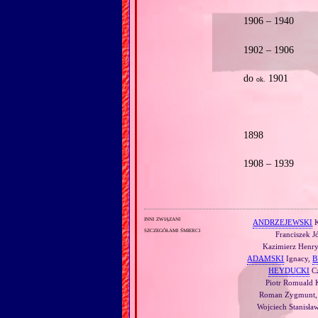
1906 – 1940
1902 – 1906
do
1901
ok.
1898
1908 – 1939
inni związani
ANDRZEJEWSKI
K
szczegółami śmierci
Franciszek J
Kazimierz Henr
ADAMSKI
Ignacy,
B
HEYDUCKI
Cz
Piotr Romuald 
Roman Zygmunt
Wojciech Stanisła