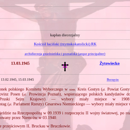
kapłan diecezjalny
Kościół łaciński (rzymskokatolicki) RK
archidiecezja gnieźnieńska i poznańska (aeque principaliter)
13.03.1945
Żytowiecko
13.02.1945, 15.03.1945
Borzęcin
onek polskiego Komitetu Wyborczego w
Kreis Gostyn (
Powiat Gostyń
niem.
pl.
vinz Posen (
Prowincja Poznań), wspierającego polskich kandydatów 
pl.
uski Sejm Krajowy) — wybory miały miejsce w 19
stag (
Parlament Rzeszy) Cesarstwa Niemieckiego — wybory miały miejsce 
pl.
eździe na Rzeczpospolitą w 09.1939 i rozpoczęciu II wojny światowej, po ro
sztowany przez Niemców w 03.1940.
e przejściowym IL Bruckau w Bruczkowie.