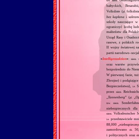
niem.
bałtyckich, Besarab
Volksliste (
folkslis
pl.
bez kapłana i sakram
szkoły nauczające w 
ograniczyć liczbę lu
małżeństw dla Polakó
Urząd Rasy i Osadnict
rasowe, z polskich r
II wojny światowej na
partii narodowo–socjali
«
Intelligenzaktion
»
:
niem.
oraz warstw przywó
bezpośrednio do Niemi
W pierwszej fazie, tu
Zbrojne) i podążające
Bezpieczeństwa),
Si
i.e.
przez
Reichssiche
niem.
„
Tannenberg
” (
„
Op
pl.
Sonderfahnd
tzw.
niem.
niebezpiecznych dla
Volksdeutscher Se
niem.
przedstawiciele mni
i.e.
88,000 „
niebezpieczn
zamordowano
50,0
ok.
i politycznych oraz 