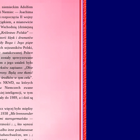
 i niemieckim Adolfem
 i Niemiec — Joachima
i rozpoczęcia II wojny
jątkiem, a mianowicie
Wschodnią (dzisiejszą
„
Królestwo Polskie
” —
torii klęsk i dramatów
ciły Boga i Jego piąte
ch sojuszników Polski,
y zaatakowanej Polsce
zostały sprecyzowane
m z jego ustaleń było
eksów zapisano: „
Obie
trony. Będą one tłumić
h środków w tym celu
”.
kim NKWD, na których
 (w Niemczech zwane
iej inteligencji, w tym
y do 1989, a i dziś są
acz więcej było między
.1938 „
Mit brennender
ami starogermańsko —
trzności
, kto wynosi
[…]
j albo inne podstawowe
m bałwochwalczo, ten
[…]