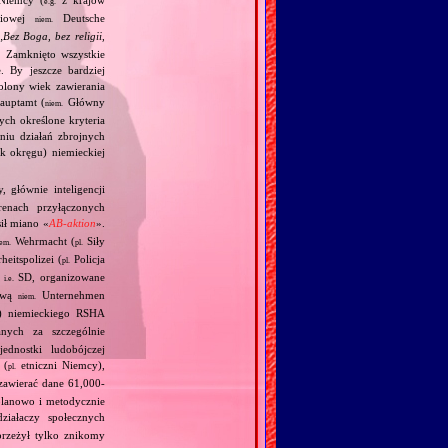
e.g.
ściowej
Deutsche
niem.
„
Bez Boga, bez religii,
. Zamknięto wszystkie
. By jeszcze bardziej
olony wiek zawierania
auptamt (
Główny
niem.
ych określone kryteria
niu działań zbrojnych
k okręgu) niemieckiej
, głównie inteligencji
enach przyłączonych
ił miano «
AB‐aktion
».
Wehrmacht (
Siły
iem.
pl.
heitspolizei (
Policja
pl.
,
SD, organizowane
i.e.
zwą
Unternehmen
niem.
en) niemieckiego RSHA
nych za szczególnie
ednostki ludobójczej
 (
etniczni Niemcy),
pl.
 zawierać dane 61,000‐
planowo i metodycznie
ziałaczy społecznych
przeżył tylko znikomy