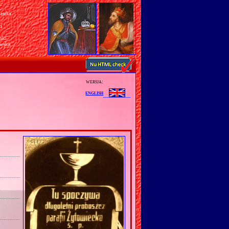
rafia
a
n
ski
awska
wersja:
english