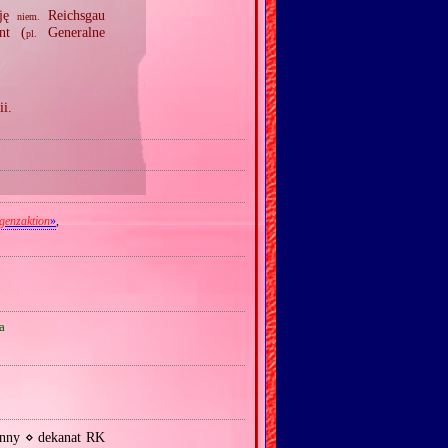
cję
Reichsgau
niem.
nt (
Generalne
pl.
ii.
igenzaktion
»
,
a
anny ⋄ dekanat RK