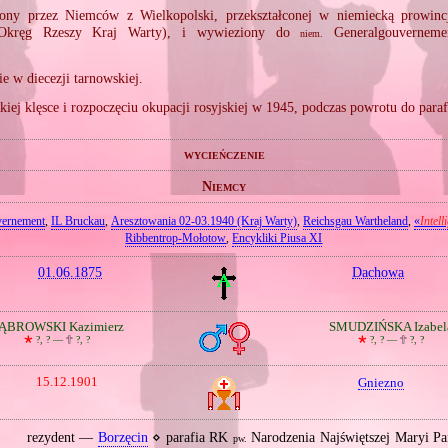
cony przez Niemców z Wielkopolski, przekształconej w niemiecką prowin
kręg Rzeszy Kraj Warty), i wywieziony do
Generalgouverneme
niem.
e w diecezji tarnowskiej.
iej klęsce i rozpoczęciu okupacji rosyjskiej w 1945, podczas powrotu do paraf
wycieńczenie
Niemcy
vernement
,
IL Bruckau
,
Aresztowania 02‐03.1940 (Kraj Warty)
,
Reichsgau Wartheland
,
«
Intell
Ribbentrop‐Mołotow
,
Encykliki Piusa XI
01.06.1875
Dachowa
ĄBROWSKI Kazimierz
SMUDZIŃSKA Izabel
🞲
?, ? —
🕆
?, ?
🞲
?, ? —
🕆
?, ?
15.12.1901
Gniezno
rezydent —
Borzęcin
⋄ parafia RK
Narodzenia Najświętszej Maryi P
pw.