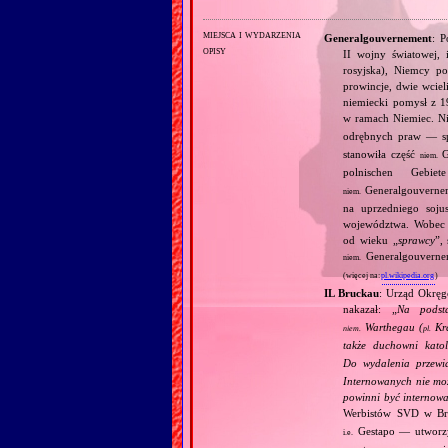
miejsca i wydarzenia
Generalgouvernement
: P
opisy
II wojny światowej, 
rosyjska), Niemcy p
prowincje, dwie wciel
niemiecki pomysł z 1
w ramach Niemiec. N
odrębnych praw — sp
stanowiła część
G
niem.
polnischen Gebie
Generalgouverne
niem.
na uprzedniego soju
województwa. Wobec P
od wieku „
sprawcy
”,
Generalgouvernem
niem.
(więcej na:
pl.wikipedia.org
)
IL Bruckau
: Urząd Okręg
nakazał: „
Na podst
Warthegau (
Kra
niem.
pl.
także duchowni katol
Do wydalenia przewi
Internowanych nie moż
powinni być internowa
Werbistów SVD w B
Gestapo — utworz
i.e.