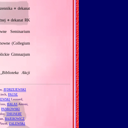
zennika ⋄ dekanat
żnej ⋄ dekanat RK
owne Seminarium
chowne (Collegium
lickie Gimnazjum
 „
Biblioteka Akcji
aw,
JĘDRZEJEWSKI
ciech,
PAUSE
ZEWSKI
Leonard,
fons,
HAŁAS
Antoni,
,
PANKOWSKI
dor,
THEINERT
fan,
BAJEROWICZ
Paweł,
ZALEWSKI