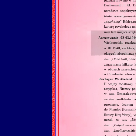
przetrzymywano w nim
Buchenwald i KL Da
narodowo–socjalistyc
istniał zakład german
„
psycholog
” Hildegar
karierę psychologa un
miał tam miejsce stra
Aresztowania 02‐03.19
Wielkopolski, przeks
w 01.1940, ale które
okręgu), zbrodniarza 
„
Ohne Gott, ohne
niem.
zatrzymanie kilkuset
w obozach przejścio
w Chludowie i obozie
Reichsgau Wartheland
: 
II wojny światowej, 
rosyjska), Niemcy po
w
Generalgouve
niem.
Großdeutschla
tzw.
niem.
prowincje. Jednym 
do Niemiec (formalni
Rzeszy Kraj Warty), w
uznali za
„
Ur
niem.
„
Entpolonisieru
niem.
„
Intelligenzakti
niem.
do
Generalgouve