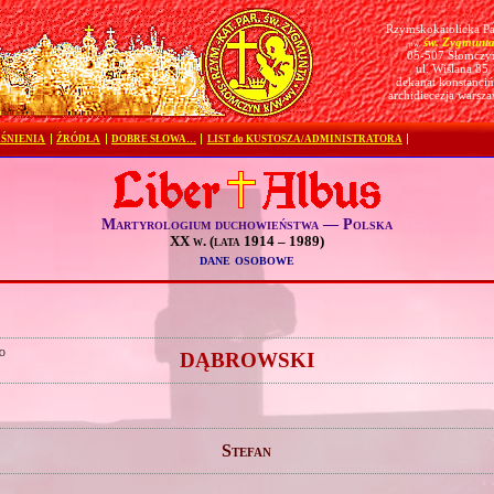
Rzymskokatolicka Pa
św. Zygmunt
pw.
05-507 Słomczy
ul. Wiślana 85
dekanat konstanciń
archidiecezja warsz
ŚNIENIA
ŹRÓDŁA
DOBRE SŁOWA…
LIST do KUSTOSZA/ADMINISTRATORA
Martyrologium duchowieństwa — Polska
XX w. (lata 1914 – 1989)
dane osobowe
o
DĄBROWSKI
Stefan