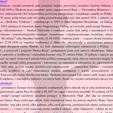
edia.org
)
dobójczy rosyjsko‐niemiecki pakt przyjaźni między przywódcą rosyjskim Józefem Stalinem
23.08.1939 w Moskwie przez ministrów spraw zagranicznych Rosji — Wiaczesława Mołotowa —
ry sankcjonował i był bezpośrednią przyczyną niemieckiego i rosyjskiego najazdu na Polskę 
 W sensie politycznym pakt był próbą przywrócenia status quo ante sprzed 1914, z jednym wy
ą
„
Królestwa Polskiego
”, wchodzącego w 1914 w skład Imperium Rosyjskiego, na Galicję 
tzw.
 1914 należącą do Imperium Austro‐Węgierskiego. Galicję, ze Lwowem, mieli przejąć Rosjanie, 
go Gubernatorstwa — Niemcy. Wybuchła w rezultacie „
wojna była jedną z największych w his
eistyczne i antychrześcijańskie ideologie: narodowego i międzynarodowego socjalizmu, odrzu
 Nie zabijaj!
” (abp Stanisław Gądecki, 01.09.2019). Ustalenia paktu — wsparte zdradą formalny
tóre 12.09.1939 na wspólnej konferencji w Abbeville, zdecydowały o nieudzielaniu pomoc
ziałań zbrojnych wobec Niemiec (co było złamaniem zobowiązań traktatowych z Polską) — 
e „
o granicach i przyjaźni Niemcy‐Rosja
”, podpisanym przez tych samych zbrodniarzy. Jedny
ami wpływów w środkowej i wschodniej Europie oraz IV rozbiór Polski. W jednym z tajnych an
ować na swych terytoriach jakiejkolwiek polskiej propagandy, która dotyczy terytoriów drugiej s
wszelkie zaczątki takiej propagandy i informować się wzajemnie w odniesieniu do odpowiednic
 była seria spotkań między ludobójczymi organizacjami — niemieckim Gestapo i rosyjs
nację wysiłków w celu eksterminacji polskiej inteligencji i warstw przywódczych
 Rosji przyjęła formę zbrodni katyńskiej). Skutkiem porozumień była śmierć setek tysięcy polsk
ch kapłanów, i dziesiątków milionów zwykłych ludzi. Skutki tej rosyjsko‐niemieckiej umowy trwał
.wikipedia.org
)
c powstania w Europie dwóch systemów totalitarnych, które zdawały się ze sobą konkurować, 
sprzeczności, papież Pius XI wydał w 03.1937 (w ciągu 5 dni) dwie encykliki. W wydanej 14.03
 troską
”) potępił narodowy socjalizm panujący w Niemczech. Pisał: „
Kto idąc za wierzeni
, na miejsce Boga osobowego stawia różne nieosobowe fatum, ten przeczy mądrości Bożej i Opa
ziemskie: rasę albo naród, albo państwo, albo ustrój państwa, przedstawicieli władzy państwowe
eczności,
i czyni z nich najwyższą normę wszelkich wartości, także religijnych, i oddaje się i
[…]