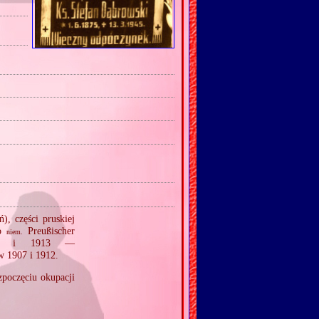
), części pruskiej
do
Preußischer
niem.
08 i 1913 —
w 1907 i 1912.
zpoczęciu okupacji