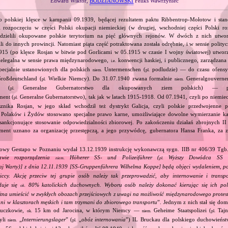
Edward Wiktor,
BODZIANOWSKI
Feliks Wawrzyniec
o polskiej klęsce w kampanii 09.1939, będącej rezultatem paktu Ribbentrop‐Mołotow i stan
i rozpoczęciu w części Polski okupacji niemieckiej (w drugiej, wschodniej części Polski ro
odzielili okupowane polskie terytorium na pięć głównych rejonów. W dwóch z nich utwor
ili do innych prowincji. Natomiast piąta część potraktowana została odrębnie, i w sensie polit
915 (po klęsce Rosjan w bitwie pod Gorlicami w 05.1915 w czasie I wojny światowej) utworz
ielegalna w sensie prawa międzynarodowego,
konwencji haskiej, i publicznego, zarządzan
i.e.
ecjalnie ustanowionych dla polskich
Untermenschen (
podludzie) — do czasu ofensy
niem.
pl.
roßdeutschland (
Wielkie Niemcy). Do 31.07.1940 zwana formalnie
Generalgouvernem
pl.
niem.
te (
Generalne Gubernatorstwo dla okupowanych ziem polskich) — pó
pl.
ment (
Generalne Gubernatorstwo), tak jak w latach 1915‐1918. Od 07.1941, czyli po niemie
pl.
sznika Rosjan, w jego skład wchodził też dystrykt Galicja, czyli polskie przedwojenne 
olaków i Żydów stosowano specjalne prawo karne, umożliwiające dowolne wymierzanie kar
 sankcjonujące stosowanie odpowiedzialności zbiorowej. Po zakończeniu działań zbrojnych II
ent uznano za organizację przestępczą, a jego przywódcę, gubernatora Hansa Franka, za zb
owy Gestapo w Poznaniu wydał 13.12.1939 instrukcję wykonawczą sygn. IIB nr 406/39 Tgb.
awie rozporządzenia
Höherer SS‐ und Polizeiführer (
Wyższy Dowódca SS i P
niem.
pl.
j Warty)] z dnia 12.11.1939 [SS‐Gruppenführera Wilhelma Koppe] będą objęci wydaleniem, p
iccy. Akcję przeciw tej grupie osób należy tak przeprowadzić, aby internowanie i transp
duje się
80% katolickich duchownych. Wyboru osób należy dokonać kierując się ich poli
ok.
na umieścić w zwykłych obozach przejściowych z uwagi na możliwość międzynarodowego protes
ni w klasztorach męskich i tam trzymani do zbiorowego transportu
”. Jednym z nich stał się d
ruczkowie,
15 km od Jarocina, w którym Niemcy —
Geheime Staatspolizei (
Tajn
ok.
niem.
pl.
yli
„
Internierungslager
” (
„
obóz internowania
”) IL Bruckau dla polskiego duchowieńs
niem.
pl.