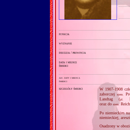
funkcja
wyznanie
diecezja / prowincja
data i miejsce
śmierci
alt. daty i miejsca
śmierci
szczegóły śmierci
W 1907‐1908 czł
zaborczej
Pro
niem.
Landtag (
Pr
pl.
oraz do
Reich
niem.
Po niemieckim naj
niemieckiej, are
Osadzony w obozi