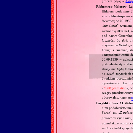
procent.
(więcej na:
pl.wikip
Ribbentrop‐Mołotow
: Lu
Hitlerem, podpisany 
von Ribbentropa — któ
światowej w 09.1939.
„
handlową
” wymian
zachodnią Ukrainę), w
pod nazwą Generalne
ludzkości, bo dwie at
przykazanie Dekalogu:
Francji i Niemiec, k
i niepodejmowaniu d
28.09.1939 w traktaci
podzielenie się stref
strony nie będą toler
na swych terytoriach 
Skutkiem porozumień
dyskutowano koordy
«
Intelligenzaktion
», w
tysięcy przedstawiany
odczuwalne.
(więcej na:
pl
Encykliki Piusa XI
: Wobe
nimi podobieństw niż 
Sorge
” (
„
Z palącą
pl.
przedchrześcijańskimi
ponad skalę wartości 
wartości ludzkiej społ