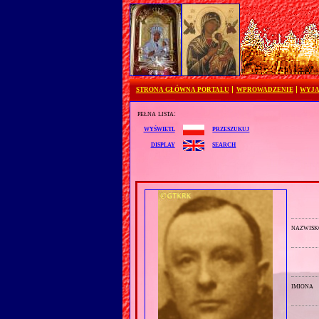
STRONA GŁÓWNA PORTALU
WPROWADZENIE
WYJA
pełna lista:
przeszukuj
wyświetl
search
display
nazwisk
imiona