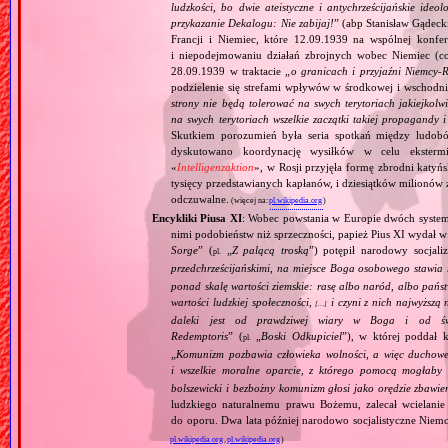
ludzkości, bo dwie ateistyczne i antychrześcijańskie id
przykazanie Dekalogu: Nie zabijaj!
” (abp Stanisław Gądeck
Francji i Niemiec, które 12.09.1939 na wspólnej konfe
i niepodejmowaniu działań zbrojnych wobec Niemiec (c
28.09.1939 w traktacie „
o granicach i przyjaźni Niemcy‐
podzielenie się strefami wpływów w środkowej i wschodni
strony nie będą tolerować na swych terytoriach jakiejkolwi
na swych terytoriach wszelkie zaczątki takiej propagandy
Skutkiem porozumień była seria spotkań między ludob
dyskutowano koordynację wysiłków w celu ekstermi
«
Intelligenzaktion
», w Rosji przyjęła formę zbrodni katyńs
tysięcy przedstawianych kapłanów, i dziesiątków milionów z
odczuwalne.
(więcej na:
pl.wikipedia.org
)
Encykliki Piusa XI
: Wobec powstania w Europie dwóch systemó
nimi podobieństw niż sprzeczności, papież Pius XI wydał 
Sorge
” (
„
Z palącą troską
”) potępił narodowy socjali
pl.
przedchrześcijańskimi, na miejsce Boga osobowego stawia 
ponad skalę wartości ziemskie: rasę albo naród, albo pańs
wartości ludzkiej społeczności,
i czyni z nich najwyższą 
[…]
daleki jest od prawdziwej wiary w Boga i od świ
Redemptoris
” (
„
Boski Odkupiciel
”), w której poddał k
pl.
„
Komunizm pozbawia człowieka wolności, a więc duchowej
i wszelkie moralne oparcie, z którego pomocą mogłaby 
bolszewicki i bezbożny komunizm głosi jako orędzie zbawie
ludzkiego naturalnemu prawu Bożemu, zalecał wcielanie 
do oporu. Dwa lata później narodowo socjalistyczne Niemc
pl.wikipedia.org
,
pl.wikipedia.org
)