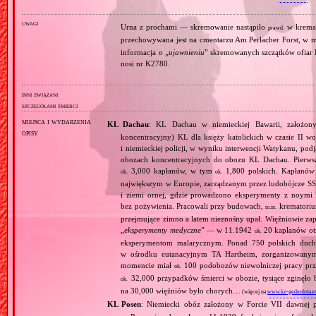
uwagi
Urna z prochami — skremowanie nastąpiło
w krema
prawd.
przechowywana jest na cmentarzu Am Perlacher Forst, w
informacja o „
ujawnieniu
” skremowanych szczątków ofiar K
nosi nr K2780.
inni związani
szczegółami śmierci
miejsca i wydarzenia
KL Dachau
: KL Dachau w niemieckiej Bawarii, założo
opisy
koncentracyjny) KL dla księży katolickich w czasie II w
i niemieckiej policji, w wyniku interwencji Watykanu, p
obozach koncentracyjnych do obozu KL Dachau. Pierwsz
3,000 kapłanów, w tym
1,800 polskich. Kapłanów
ok.
ok.
największym w Europie, zarządzanym przez ludobójcze SS 
i ziemi ornej, gdzie prowadzono eksperymenty z noymi 
bez pożywienia. Pracowali przy budowach,
krematoriu
m.in.
przejmujące zimno a latem nieznośny upał. Więźniowie zap
„
eksperymenty medyczne
” — w 11.1942
20 kapłanów ot
ok.
eksperymentom malarycznym. Ponad 750 polskich duc
w ośrodku eutanacyjnym TA Hartheim, zorganizowany
momencie miał
100 podobozów niewolniczej pracy pr
ok.
32,000 przypadków śmierci w obozie, tysiące zginęł
ok.
na 30,000 więźniów było chorych…
(więcej na:
www.kz-gedenkstaet
KL Posen
: Niemiecki obóz założony w Forcie VII dawnej 