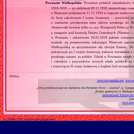
Powstanie Wielkopolskie
: Powstanie polskich mieszkańców b
1918‐1919 — po abdykacji 09.11.1918 niemieckiego cesarz
a Niemcami podpisanym 11.11.1918 w wagonie sztabowym 
de facto zakończenie I wojny światowej — przeciwko pow
z zamiarem przyłączenia ziem zaboru pruskiego do Rz
obejmowała bowiem tylko
Königreich Polen (
Kró
tzw.
niem.
pl.
a następnie pod kontrolą Państw Centralnych (Niemiec i 
w Poznaniu i zakończone 16.02.1919 paktem rozejmo
znalazły się postanowienia nakazujące Niemcom zaprzes
Wielkopolską za sprzymierzone siły zbrojne Ententy. D
pokojowym po I wojnie światowej, traktacie wersalskim z
pruskiego uznano za polskie. Udział w Powstaniu wzięło
i członków i przywódców nowych władz polskich na t
i rozpoczęciu II wojny światowej ci kapłani byli szczegól
źródła
www.wtg-gniazdo.org
,
www.ed
„
Urny przechowywane na cmentarzu Am Perlacher Forst — analiza
”, p. Grzeg
„
Księża społecznicy w Wielkopol
„
International Tracing Ser
pie
www.wtg-
© GTKRK, 2026, wszelkie prawa zastrzeżone