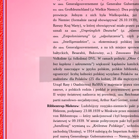
w
Generalgouvernement (
Generalne Gubernato
niem.
pl.
Großdeutschland (
Wielkie Niemcy). Dwa przyłącz
tzw.
niem.
pl.
prowincje. Jednym z nich była Wielkopolska, już 
do Niemiec (formalnie zaczął obowiązywać 26.10.1939),
Rzeszy Kraj Warty), w której obowiązywać miało prawo pa
uznali za
„
Ursprünglich Deutsche
” (
„
rdzenn
niem.
pl.
„
Entpolonisierung
” (
„
odpolszczenie
”), czyli 
niem.
pl.
„
Intelligenzaktion
”,
eksterminacji polskiej in
niem.
i.e.
do
Generalgouvernement, a na ich miejsce sprow
niem.
bałtyckich, Besarabii, Bukowiny
). Zmuszano Pol
, etc.
Volksliste (
folkslista) DVL. W ramach polityki „
Ohne G
pl.
bez kapłana i sakramentu
”) większość kapłanów katolic
szkoły nauczające w języku polskim, polskie biblioteki
ograniczyć liczbę ludności polskiej wysyłano Polaków 
małżeństw dla Polaków (25 dla kobiet, 28 dla mężczyzn
Urząd Rasy i Osadnictwa) RuSHA w majestacie prawa niemie
rasowe, z polskich rodzin i poddał je przymusowej germ
II wojny światowej nadzorca tej prowincji,
Reichsstatt
niem.
partii narodowo–socjalistycznej, Arthur Karl Greiser, został 
Ribbentrop‐Mołotow
: Ludobójczy rosyjsko‐niemiecki pakt 
Hitlerem, podpisany 23.08.1939 w Moskwie przez minist
von Ribbentropa — który sankcjonował i był bezpośrednią
światowej w 09.1939. W sensie politycznym pakt był prób
„
handlową
” wymianą
„
Królestwa Polskiego
”, wchodzą
tzw.
zachodnią Ukrainę), w 1914 należącą do Imperium Austro‐W
pod nazwą Generalnego Gubernatorstwa — Niemcy. Wybuc