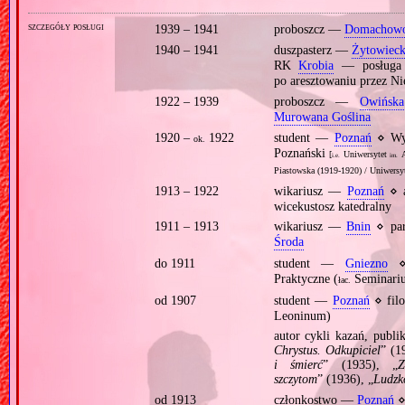
szczegóły posługi
1939 – 1941
proboszcz —
Domachow
1940 – 1941
duszpasterz —
Żytowiec
RK
Krobia
— posługa 
po aresztowaniu przez N
1922 – 1939
proboszcz —
Owińska
Murowana Goślina
1920 –
1922
student —
Poznań
⋄ Wyd
ok.
Poznański
[
Uniwersytet
A
i.e.
im.
Piastowska (1919‐1920) / Uniwersy
1913 – 1922
wikariusz —
Poznań
⋄ a
wicekustosz katedralny
1911 – 1913
wikariusz —
Bnin
⋄ pa
Środa
do 1911
student —
Gniezno
⋄ 
Praktyczne (
Seminariu
łac.
od 1907
student —
Poznań
⋄ filo
Leoninum)
autor cykli kazań, publ
Chrystus. Odkupiciel
” (1
i śmierć
” (1935), „
Z
szczytom
” (1936), „
Ludzk
od 1913
członkostwo —
Poznań
⋄