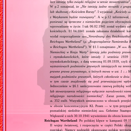
lecz istnieją tylko związki religijne w sensie stowarzyszenia
”
W p.2 oznajmiał, że „
Nie istnieją żadne stosunki z gru
lub służbowej z Kościołem Rzeszy
”. I wyjaśniał: „
Kościoły
ni
z Watykanem będzie rozwiązany
”. A w p.12 informował, 
ponieważ są sprzeczne z niemieckim pojęciem obyczajnoś
wprowadzane w życie. I tak 06.02.1941 został wydany zaka
kościelnych. 01.04.1041 została zakazana działalność ka
wydał rozporządzenie
„
Verordnung des Reichsstatthal
niem.
Reichsgau Wartheland
” (
„
Rozporządzenie Namiestnika R
pl.
w Reichsgau Wartheland
”). W §1.1 oznajmiano „
W
Re
niem.
Niemieckiej w Kraju Warty" istnieją jako podmioty pra
i rzymskokatolickich, które istniały 1 września 1939
rzymskokatolickiego, z datą wsteczną 01.09.1939, czyli d
wyznaniowych podmiotów prawnych istniejących na teren
prawne prawa prywatnego, o których mowa w ust. 1
Maj
[…]
majątek podmiotów prawnych, których członkowie w dniu 1
w tym czasie znajdowały się pod przeważającymi wpły
Jednocześnie w §6.1 sankcjonowano rasową politykę wob
lub stowarzyszenia religijnego wyłącznie narodowości nie
religijnego narodowości niemieckiej
”. Zaraz potem, 06
352 osób. Wszystkich umieszczono w obozach przejś
ok.
w obozie koncentracyjnym KL Posen — w tym przypadku
poznańskiej siedzibie niemieckiej
Geheime Staatspol
niem.
Większość z nich 30.10.1941 wywieziono do obozu konce
Reichsgau Wartheland
: Po polskiej klęsce w kampanii 09.1
II wojny światowej, i rozpoczęciu w części Polski okupa
rosyjska), Niemcy podzielili okupowane polskie terytori