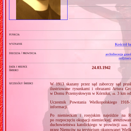
funkcja
wyznanie
Kościół ł
diecezja / prowincja
archidiecezja gnie
ordynari
data i miejsce
24.03.1942
śmierci
szczegóły śmierci
W 1913 skazany przez sąd zaborczy sąd prus
ilustriowane rysunkami i obrazami Artura Gr
w Domu Przemysłowym w Kórniku,
3 km od 
ok.
Uczestnik Powstania Wielkopolskiego 1918
informacji.
Po niemieckim i rosyjskim najeździe na R
po rozpoczęciu okupacji niemieckiej, aresztowa
duchowieństwa katolickiego w prowincji
R
niem.
przez Niemców na terytorium okupowanej Wielk