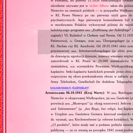
w Poznaniu, do połowy 11.1939 funkcjonujący formal
określenie używane jest w «
Liber Albus
» także dla późn
Niemców na ziemiach polskich — w przypadku Wielkopol
w KL Posen Niemcy po raz pierwszy użyli gazu do mo
psychiatrycznych. Jego pierwszym komendantem był l
w mordowaniu Polaków wykorzystał później do mor
ludobójczego programu
„
Endlösung der Judenfrage
” 
niem.
zagłady) VL Kulmhof w Chełmie nad Nerem. Od 11.1939
Państwowa),
Gestapo, oraz
Übergangslager (
o
i.e.
niem.
pl.
KL Dachau czy KL Auschwitz. Od 28.05.1941 obóz został
przymusowej
Arbeitserziehungslager (
obóz prac
niem.
pl.
do dziewięciu egzekucji dziennie, masowo wieszano więźn
zamordowali w KL Posen
20,000 mieszkańców Wiel
ok.
ziemiaństwa,
uczestników Powstania Wielkopolskiego
m.in.
kapłanów. Setki kapłanów katolickich przeszło przez ob
rozpoczyna się okres przekształcenia obozu w zakłady 
firmy Telefunken, Gesellschaft für drahtlose Telegraph
www.wmn.poznan.pl
,
pl.wikipedia.org
)
Aresztowania 06.10.1941 (Kraj Warty)
: W
Reichsgau 
niem.
Niemców w okupowanej Wielkopolsce, jej
Gauleiter (
niem.
pl
prowincji
„
Mustergau
” (
okręg wzorcowy). Jednym z f
niem.
pl.
und Sakramenten
” (
„
bez Boga, bez religii, bez kapła
pl.
w Urzędzie
Gauleitera Greisera kierował niemiecki 
niem.
ds. wyznań,
Kirchenreferent (
referent kościelny), 
niem.
pl.
„
13 punktów
”, które miały stać u podstaw polityki niemi
publiczną — za co zresztą na początku 1941 został pozba