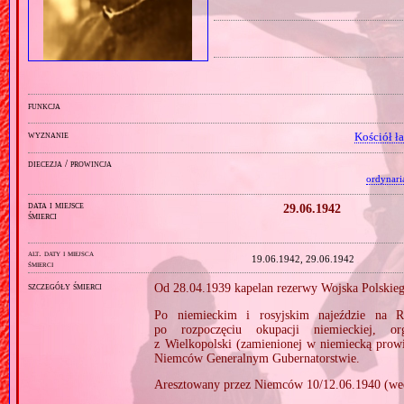
funkcja
wyznanie
Kościół ł
diecezja / prowincja
ordynari
data i miejsce
29.06.1942
śmierci
alt. daty i miejsca
19.06.1942, 29.06.1942
śmierci
szczegóły śmierci
Od 28.04.1939 kapelan rezerwy Wojska Polskieg
Po niemieckim i rosyjskim najeździe na R
po rozpoczęciu okupacji niemieckiej,
z Wielkopolski (zamienionej w niemiecką pro
Niemców Generalnym Gubernatorstwie.
Aresztowany przez Niemców 10/12.06.1940 (wed