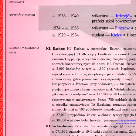
ordynacja
szczegóły posługi
1938 – 1940
wikariusz —
Jędrzejów
⋄
ok.
prefekt szkół powszechn
1934 –
1938
wikariusz —
Pińczów
⋄ p
ok.
1929 – 1934
student —
Kielce
⋄ filoz
ok.
miejsca i wydarzenia
KL Dachau
: KL Dachau w niemieckiej Bawarii, założo
opisy
koncentracyjny) KL dla księży katolickich w czasie II w
i niemieckiej policji, w wyniku interwencji Watykanu, p
obozach koncentracyjnych do obozu KL Dachau. Pierwsz
3,000 kapłanów, w tym
1,800 polskich. Kapłanów
ok.
ok.
największym w Europie, zarządzanym przez ludobójcze SS 
i ziemi ornej, gdzie prowadzono eksperymenty z noymi 
bez pożywienia. Pracowali przy budowach,
krematoriu
m.in.
przejmujące zimno a latem nieznośny upał. Więźniowie zap
„
eksperymenty medyczne
” — w 11.1942
20 kapłanów ot
ok.
eksperymentom malarycznym. Ponad 750 polskich duc
w ośrodku eutanacyjnym TA Hartheim, zorganizowany
momencie miał
100 podobozów niewolniczej pracy pr
ok.
32,000 przypadków śmierci w obozie, tysiące zginęł
ok.
na 30,000 więźniów było chorych…
(więcej na:
www.kz-gedenkstaet
KL Sachsenhausen
: Przez
Konzentrationslager (
obóz kon
niem.
pl.
w 07.1936, przeszły w 1940 setki polskich kapłanów. Zani