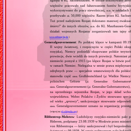
zginęła w KL Sachsenhausen. W obozie dokonywano zbro
więźniów pracowało nad fałszowaniem funtów brytyjskic
wykorzystywano do pracy niewolniczej,
w zakładach l
m.in.
przebywało
50,000 więźniów. Razem przez KL Sachsenhau
ok.
Tuż przed nadejściem Rosjan dokonano masowej ewakuacji
śmierci
” do innych obozów,
do KL Mauthausen‐Gusen
m.in.
działań wojennych Rosjanie zorganizowali tam tajny o
www.stiftung-bg.de
)
Generalgouvernement
: Po polskiej klęsce w kampanii 09.19
II wojny światowej, i rozpoczęciu w części Polski okupa
rosyjska), Niemcy podzielili okupowane polskie teryt
prowincje, dwie wcielili do innych prowincji. Natomiast p
niemiecki pomysł z 1915 (po klęsce Rosjan w bitwie pod
w ramach Niemiec. Nielegalna w sensie prawa międzyna
odrębnych praw — specjalnie ustanowionych dla polski
stanowiła część
Großdeutschland (
Wielkie Niemcy
niem.
pl.
polnischen Gebiete (
Generalne Gubernator
pl.
Generalgouvernement (
Generalne Gubernatorstwo), 
niem.
pl.
na uprzedniego sojusznika Rosjan, w jego skład wchod
województwa. Wobec Polaków i Żydów stosowano specjaln
od wieku „
sprawcy
”, sankcjonujące stosowanie odpowied
Generalgouvernement uznano za organizację przestęp
niem.
(więcej na:
pl.wikipedia.org
)
Ribbentrop‐Mołotow
: Ludobójczy rosyjsko‐niemiecki pakt 
Hitlerem, podpisany 23.08.1939 w Moskwie przez minist
von Ribbentropa — który sankcjonował i był bezpośrednią
światowej w 09.1939. W sensie politycznym pakt był prób