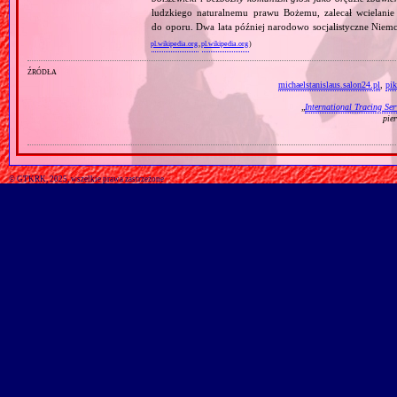
ludzkiego naturalnemu prawu Bożemu, zalecał wcielanie 
do oporu. Dwa lata później narodowo socjalistyczne Niemc
pl.wikipedia.org
,
pl.wikipedia.org
)
źródła
michaelstanislaus.salon24.pl
,
pik
„
International Tracing Ser
pie
© GTKRK, 2025, wszelkie prawa zastrzeżone