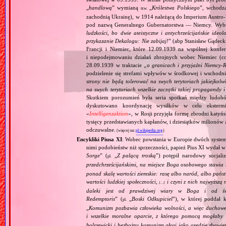
„
handlową
” wymianą
„
Królestwa Polskiego
”, wchodzą
tzw.
zachodnią Ukrainę), w 1914 należącą do Imperium Austro‐W
pod nazwą Generalnego Gubernatorstwa — Niemcy. Wybuc
ludzkości, bo dwie ateistyczne i antychrześcijańskie id
przykazanie Dekalogu: Nie zabijaj!
” (abp Stanisław Gądeck
Francji i Niemiec, które 12.09.1939 na wspólnej konfe
i niepodejmowaniu działań zbrojnych wobec Niemiec (c
28.09.1939 w traktacie „
o granicach i przyjaźni Niemcy‐
podzielenie się strefami wpływów w środkowej i wschodni
strony nie będą tolerować na swych terytoriach jakiejkolwi
na swych terytoriach wszelkie zaczątki takiej propagandy
Skutkiem porozumień była seria spotkań między ludob
dyskutowano koordynację wysiłków w celu ekstermi
«
Intelligenzaktion
», w Rosji przyjęła formę zbrodni katyńs
tysięcy przedstawianych kapłanów, i dziesiątków milionów z
odczuwalne.
(więcej na:
pl.wikipedia.org
)
Encykliki Piusa XI
: Wobec powstania w Europie dwóch systemó
nimi podobieństw niż sprzeczności, papież Pius XI wydał 
Sorge
” (
„
Z palącą troską
”) potępił narodowy socjali
pl.
przedchrześcijańskimi, na miejsce Boga osobowego stawia 
ponad skalę wartości ziemskie: rasę albo naród, albo pańs
wartości ludzkiej społeczności,
i czyni z nich najwyższą 
[…]
daleki jest od prawdziwej wiary w Boga i od świ
Redemptoris
” (
„
Boski Odkupiciel
”), w której poddał k
pl.
„
Komunizm pozbawia człowieka wolności, a więc duchowej
i wszelkie moralne oparcie, z którego pomocą mogłaby 
bolszewicki i bezbożny komunizm głosi jako orędzie zbawie