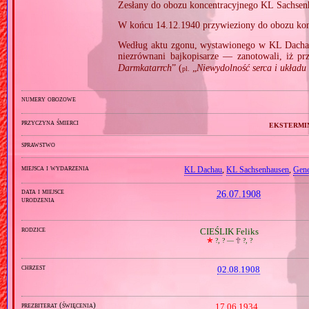
Zesłany do obozu koncentracyjnego KL Sachsen
W końcu 14.12.1940 przywieziony do obozu kon
Według aktu zgonu, wystawionego w KL Dacha
niezrównani bajkopisarze — zanotowali, iż pr
Darmkatarrch
” (
„
Niewydolność serca i układu k
pl.
numery obozowe
przyczyna śmierci
ekstermi
sprawstwo
miejsca i wydarzenia
KL Dachau
,
KL Sachsenhausen
,
Gene
data i miejsce
26.07.1908
urodzenia
rodzice
CIEŚLIK Feliks
🞲
?, ? —
🕆
?, ?
chrzest
02.08.1908
prezbiterat (święcenia)
17.06.1934