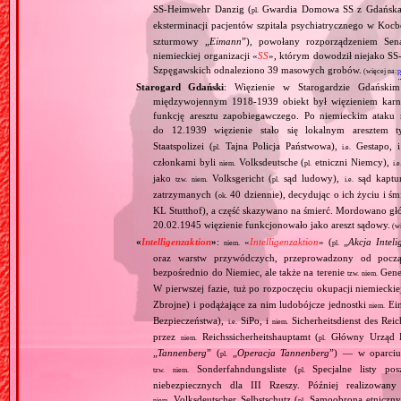
SS‐Heimwehr Danzig (
Gwardia Domowa SS z Gdańska), 
pl.
eksterminacji pacjentów szpitala psychiatrycznego w Ko
szturmowy „
Eimann
”), powołany rozporządzeniem Sen
niemieckiej organizacji «
SS
», którym dowodził niejako SS
Szpęgawskich odnaleziono 39 masowych grobów.
(więcej na:
p
Starogard Gdański
: Więzienie w Starogardzie Gdański
międzywojennym 1918‐1939 obiekt był więzieniem karno
funkcję aresztu zapobiegawczego. Po niemieckim ataku 
do 12.1939 więzienie stało się lokalnym aresztem
Staatspolizei (
Tajna Policja Państwowa),
Gestapo, 
pl.
i.e.
członkami byli
Volksdeutsche (
etniczni Niemcy),
niem.
pl.
i.e
jako
Volksgericht (
sąd ludowy),
sąd kaptu
tzw.
niem.
pl.
i.e.
zatrzymanych (
40 dziennie), decydując o ich życiu i ś
ok.
KL Stutthof), a część skazywano na śmierć. Mordowano gł
20.02.1945 więzienie funkcjonowało jako areszt sądowy.
(wi
«
Intelligenzaktion
»
:
«
Intelligenzaktion
» (
„
Akcja Inteli
niem.
pl.
oraz warstw przywódczych, przeprowadzony od począ
bezpośrednio do Niemiec, ale także na terenie
Gene
tzw.
niem.
W pierwszej fazie, tuż po rozpoczęciu okupacji niemiecki
Zbrojne) i podążające za nim ludobójcze jednostki
Ein
niem.
Bezpieczeństwa),
SiPo, i
Sicherheitsdienst des Reic
i.e.
niem.
przez
Reichssicherheitshauptamt (
Główny Urząd B
niem.
pl.
„
Tannenberg
” (
„
Operacja Tannenberg
”) — w oparciu 
pl.
Sonderfahndungsliste (
Specjalne listy po
tzw.
niem.
pl.
niebezpiecznych dla III Rzeszy. Później realizowan
Volksdeutscher Selbstschutz (
Samoobrona etniczny
niem.
pl.