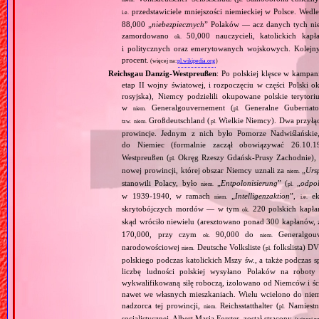
przedstawiciele mniejszości niemieckiej w Polsce. Wed
i.e.
88,000 „
niebezpiecznych
” Polaków — acz danych tych nie 
zamordowano
50,000 nauczycieli, katolickich kapł
ok.
i politycznych oraz emerytowanych wojskowych. Kolejny
procent.
(więcej na:
pl.wikipedia.org
)
Reichsgau Danzig‐Westpreußen
: Po polskiej klęsce w kampan
etap II wojny światowej, i rozpoczęciu w części Polski ok
rosyjska), Niemcy podzielili okupowane polskie terytori
w
Generalgouvernement (
Generalne Gubernato
niem.
pl.
Großdeutschland (
Wielkie Niemcy). Dwa przyłącz
tzw.
niem.
pl.
prowincje. Jednym z nich było Pomorze Nadwiślańskie,
do Niemiec (formalnie zaczął obowiązywać 26.10.
Westpreußen (
Okręg Rzeszy Gdańsk‐Prusy Zachodnie), w
pl.
nowej prowincji, której obszar Niemcy uznali za
„
Urs
niem.
stanowili Polacy, było
„
Entpolonisierung
” (
„
odpol
niem.
pl.
w 1939‐1940, w ramach
„
Intelligenzaktion
”,
eks
niem.
i.e.
skrytobójczych mordów — w tym
220 polskich kapłan
ok.
skąd wróciło niewielu (aresztowano ponad 300 kapłanów,
170,000, przy czym
90,000 do
Generalgouv
ok.
niem.
narodowościowej
Deutsche Volksliste (
folkslista) D
niem.
pl.
polskiego podczas katolickich Mszy św., a także podczas s
liczbę ludności polskiej wysyłano Polaków na robot
wykwalifikowaną siłę roboczą, izolowano od Niemców i ści
nawet we własnych mieszkaniach. Wielu wcielono do niem
nadzorca tej prowincji,
Reichsstatthalter (
Namiestn
niem.
pl.
socjalistycznej, Albert Maria Forster, został stracony.