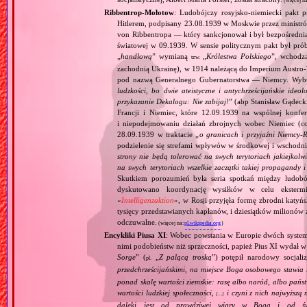
(więcej n
Ribbentrop‐Mołotow
: Ludobójczy rosyjsko‐niemiecki pakt 
Hitlerem, podpisany 23.08.1939 w Moskwie przez minist
von Ribbentropa — który sankcjonował i był bezpośrednią
światowej w 09.1939. W sensie politycznym pakt był prób
„
handlową
” wymianą
„
Królestwa Polskiego
”, wchodzą
tzw.
zachodnią Ukrainę), w 1914 należącą do Imperium Austro‐W
pod nazwą Generalnego Gubernatorstwa — Niemcy. Wybuc
ludzkości, bo dwie ateistyczne i antychrześcijańskie id
przykazanie Dekalogu: Nie zabijaj!
” (abp Stanisław Gądeck
Francji i Niemiec, które 12.09.1939 na wspólnej konfe
i niepodejmowaniu działań zbrojnych wobec Niemiec (c
28.09.1939 w traktacie „
o granicach i przyjaźni Niemcy‐
podzielenie się strefami wpływów w środkowej i wschodni
strony nie będą tolerować na swych terytoriach jakiejkolwi
na swych terytoriach wszelkie zaczątki takiej propagandy
Skutkiem porozumień była seria spotkań między ludob
dyskutowano koordynację wysiłków w celu ekstermi
«
Intelligenzaktion
», w Rosji przyjęła formę zbrodni katyńs
tysięcy przedstawianych kapłanów, i dziesiątków milionów z
odczuwalne.
(więcej na:
pl.wikipedia.org
)
Encykliki Piusa XI
: Wobec powstania w Europie dwóch systemó
nimi podobieństw niż sprzeczności, papież Pius XI wydał 
Sorge
” (
„
Z palącą troską
”) potępił narodowy socjali
pl.
przedchrześcijańskimi, na miejsce Boga osobowego stawia 
ponad skalę wartości ziemskie: rasę albo naród, albo pańs
wartości ludzkiej społeczności,
i czyni z nich najwyższą 
[…]
daleki jest od prawdziwej wiary w Boga i od świ