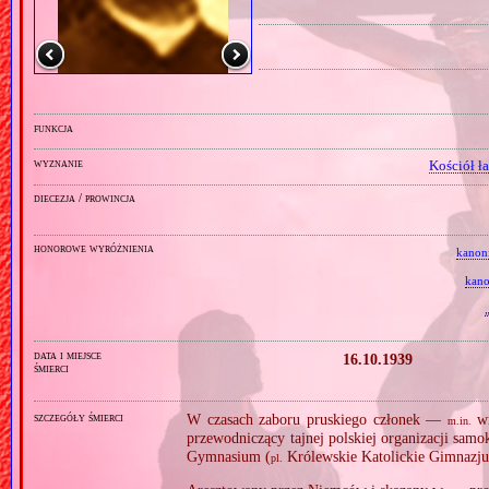
funkcja
wyznanie
Kościół ł
diecezja / prowincja
honorowe wyróżnienia
kanon
kano
data i miejsce
16.10.1939
śmierci
szczegóły śmierci
W czasach zaboru pruskiego członek —
wr
m.in.
przewodniczący tajnej polskiej organizacji sa
Gymnasium (
Królewskie Katolickie Gimnazj
pl.