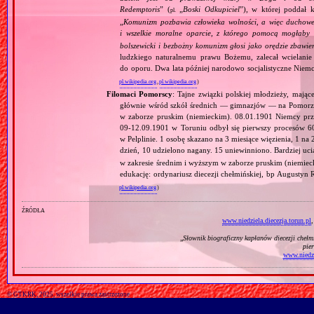
Redemptoris
” (
„
Boski Odkupiciel
”), w której poddał k
pl.
„
Komunizm pozbawia człowieka wolności, a więc duchowej
i wszelkie moralne oparcie, z którego pomocą mogłaby 
bolszewicki i bezbożny komunizm głosi jako orędzie zbawie
ludzkiego naturalnemu prawu Bożemu, zalecał wcielanie 
do oporu. Dwa lata później narodowo socjalistyczne Niemc
pl.wikipedia.org
,
pl.wikipedia.org
)
Filomaci Pomorscy
: Tajne związki polskiej młodzieży, mają
głównie wśród szkół średnich — gimnazjów — na Pomorzu
w zaborze pruskim (niemieckim). 08.01.1901 Niemcy prz
09‐12.09.1901 w Toruniu odbył się pierwszy procesów 
w Pelplinie. 1 osobę skazano na 3 miesiące więzienia, 1 na 
dzień, 10 udzielono nagany. 15 uniewinniono. Bardziej uci
w zakresie średnim i wyższym w zaborze pruskim (niemie
edukację: ordynariusz diecezji chełmińskiej, bp Augustyn
pl.wikipedia.org
)
źródła
www.niedziela.diecezja.torun.pl
„
Słownik biograficzny kapłanów diecezji cheł
pie
www.niedzi
© GTKRK, 2025, wszelkie prawa zastrzeżone