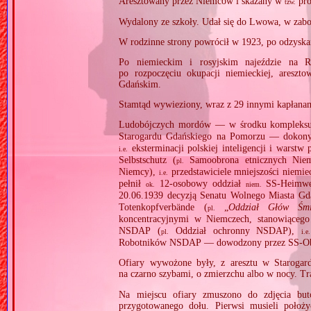
Aresztowany przez Niemców i skazany w
pro
tzw.
Wydalony ze szkoły. Udał się do Lwowa, w zaborz
W rodzinne strony powrócił w 1923, po odzyskan
Po niemieckim i rosyjskim najeździe na R
po rozpoczęciu okupacji niemieckiej, aresz
Gdańskim.
Stamtąd wywieziony, wraz z 29 innymi kapłanami
Ludobójczych mordów — w środku kompleksu
Starogardu Gdańskiego na Pomorzu — dokon
eksterminacji polskiej inteligencji i warst
i.e.
Selbstschutz (
Samoobrona etnicznych Niem
pl.
Niemcy),
przedstawiciele mniejszości niemie
i.e.
pełnił
12‐osobowy oddział
SS‐Heimwe
ok.
niem.
20.06.1939 decyzją Senatu Wolnego Miasta Gda
Totenkopfverbände (
„
Oddział Głów Śmi
pl.
koncentracyjnymi w Niemczech, stanowiącego 
NSDAP (
Oddział ochronny NSDAP),
pl.
i.e.
Robotników NSDAP — dowodzony przez SS‐Obers
Ofiary wywożone były, z aresztu w Starogar
na czarno szybami, o zmierzchu albo w nocy. Tr
Na miejscu ofiary zmuszono do zdjęcia bu
przygotowanego dołu. Pierwsi musieli położ