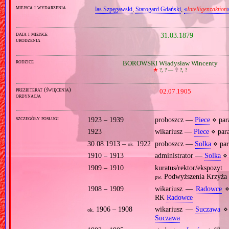
miejsca i wydarzenia
las Szpęgawski
,
Starogard Gdański
,
«
Intelligenzaktion
data i miejsce
31.03.1879
urodzenia
rodzice
BOROWSKI Władysław Wincenty
🞲
?, ? —
🕆
?, ?
prezbiterat (święcenia)
02.07.1905
ordynacja
szczegóły posługi
1923 – 1939
proboszcz —
Piece
⋄ par
1923
wikariusz —
Piece
⋄ par
30.08.1913 –
1922
proboszcz —
Solka
⋄ par
ok.
1910 – 1913
administrator —
Solka
⋄ 
1909 – 1910
kuratus/rektor/ekspo
Podwyższenia Krzyża
pw.
1908 – 1909
wikariusz —
Radowce
⋄
RK
Radowce
1906 – 1908
wikariusz —
Suczawa
⋄ 
ok.
Suczawa