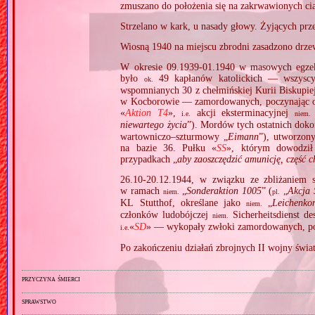
zmuszano do położenia się na zakrwawionych cia
Strzelano w kark, u nasady głowy. Żyjących prz
Wiosną 1940 na miejscu zbrodni zasadzono drze
W okresie 09.1939‐01.1940 w masowych egzek
było
49 kapłanów katolickich — wszyscy
ok.
wspomnianych 30 z chełmińskiej Kurii Biskupiej 
w Kocborowie — zamordowanych, poczynając o
«
Aktion T4
»,
akcji eksterminacyjnej
i.e.
niem.
niewartego życia
”). Mordów tych ostatnich dok
wartowniczo–szturmowy „
Eimann
”), utworzon
na bazie 36. Pułku «
SS
», którym dowodził
przypadkach „
aby zaoszczędzić amunicję, część 
26.10‐20.12.1944, w związku ze zbliżaniem si
w ramach
„
Sonderaktion 1005
” (
„
Akcja 
niem.
pl.
KL Stutthof, określane jako
„
Leichenk
niem.
członków ludobójczej
Sicherheitsdienst de
niem.
«
SD
» — wykopały zwłoki zamordowanych, po 
i.e.
Po zakończeniu działań zbrojnych II wojny świa
przyczyna śmierci
sprawstwo