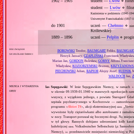
1902 – 1905
student —
Lwów
⋄ filoz
student —
Lwów
⋄ filoz
Kazimierza w podziemiu (1941‐194
Uniwersytet Franciszkański (1817‐1
do 1901
uczeń —
Chełmno
⋄
nie
Królewskie)
1889 – 1896
uczeń —
Pelplin
⋄ progi
inni związani
BOROWSKI
Teodor,
BAUMGART
Feliks,
BAUMGAR
szczegółami śmierci
Henryk January,
CZAPLIŃSKI
Franciszek Władysła
Marian Jan,
GORDON
Bolesław,
GÓRNY
Alfons Francisz
Władysław,
KOZIORZEMSKI
Brunon,
KRZYŻANOWS
PIECHOWSKI
Julian,
RAPIOR
Alojzy Józef,
RUDNIK
M
WAŁDOCH
Jan,
miejsca i wydarzenia
las Szpęgawski
: W lesie Szpęgawskim Niemcy, w ramach «
opisy
w okresie 09.1939‐01.1940 w masowych egzekucjach zam
wszyscy, z wyjątkiem jednego, z powiatu Starogard Gdańs
szpitala psychiatrycznego w Kocborowie — zamordowa
programu «
Aktion T4
», akcji eksterminacyjnej
„
Verni
niem.
wywożone były ciężarówkami albo autobusami z zamalowa
w nocy. Transport poruszał się bocznymi drogi. Na miejs
w tył głowy. Rannych dobijano uderzeniami kolb kara
ludobójczej
Volksdeutscher Selbstschutz (
Samoobron
niem.
pl.
Niemcy),
przedstawiciele mniejszości niemieckiej w P
i.e.