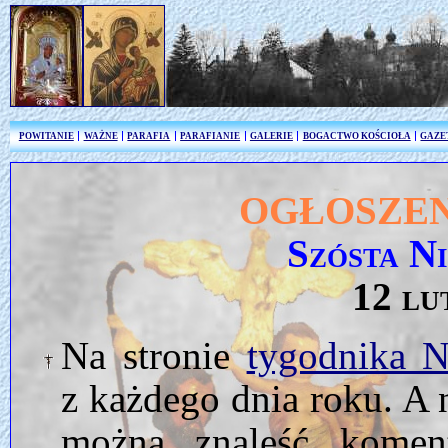
POWITANIE
WAŻNE
PARAFIA
PARAFIANIE
GALERIE
BOGACTWO KOŚCIOŁA
GAZE
OGŁOSZEN
Szósta N
12 lu
Na stronie
tygodnika 
z każdego dnia roku. A 
można znaleść kome