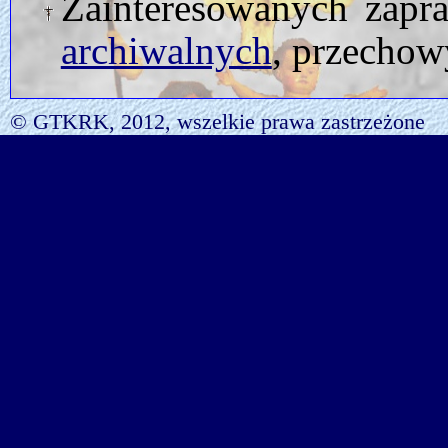
Zainteresowanych zapr
archiwalnych
, przechow
© GTKRK, 2012, wszelkie prawa zastrzeżone