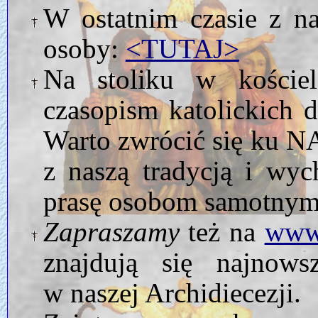
W ostatnim czasie z n
osoby:
<TUTAJ>
Na stoliku w kości
czasopism katolickich d
Warto zwrócić się ku NA
z naszą tradycją i wy
prasę osobom samotnym
Zapraszamy
też na
www.
znajdują się najnows
w naszej Archidiecezji.