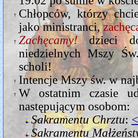
19.02 po sumie w koście
Chłopców, którzy chci
jako ministranci,
zachę
Zachęcamy!
dzieci do
niedzielnych Mszy Św.
scholi!
Intencje Mszy św. w naj
W ostatnim czasie u
następującym osobom:
Sakramentu Chrztu
:
Sakramentu Małżeńs