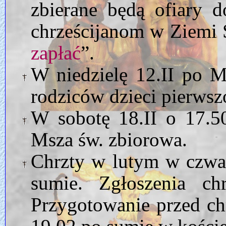
zbierane będą ofiary 
chrześcijanom w Ziemi 
zapłać
”.
W niedzielę 12.II po M
rodziców dzieci pierws
W sobotę 18.II o 17.
Msza św. zbiorowa.
Chrzty w lutym w czwar
sumie. Zgłoszenia ch
Przygotowanie przed ch