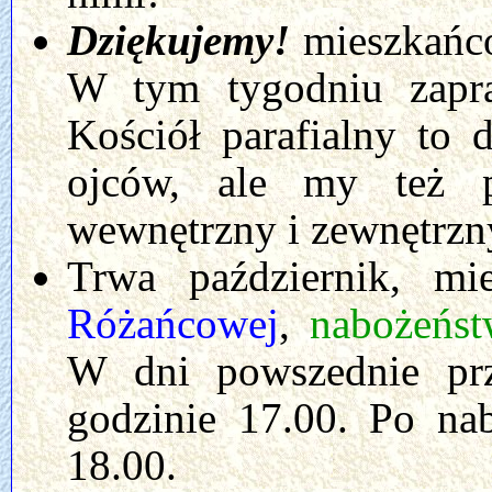
Dziękujemy!
mieszkańco
W tym tygodniu zap
Kościół parafialny to 
ojców, ale my też 
wewnętrzny i zewnętrzn
Trwa październik, m
Różańcowej
,
nabożeńs
W dni powszednie pr
godzinie 17.00. Po na
18.00.