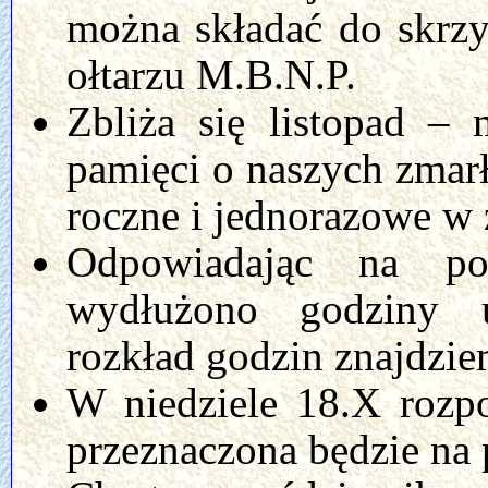
można składać do skrz
ołtarzu M.B.N.P.
Zbliża się listopad –
pamięci o naszych zma
roczne i jednorazowe w z
Odpowiadając na po
wydłużono godziny u
rozkład godzin znajdzi
W niedziele 18.X rozpo
przeznaczona będzie na 