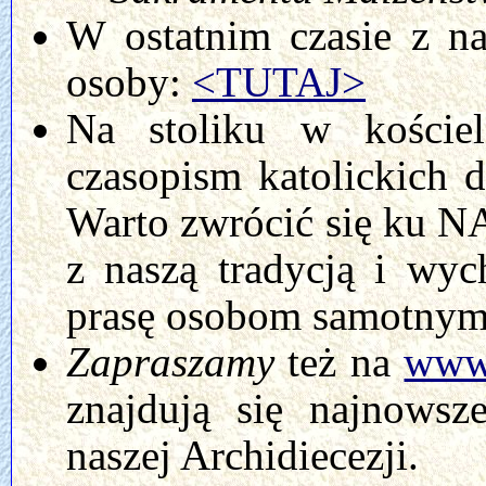
W ostatnim czasie z n
osoby:
<TUTAJ>
Na stoliku w kości
czasopism katolickich d
Warto zwrócić się ku NA
z naszą tradycją i wy
prasę osobom samotnym
Zapraszamy
też na
www.
znajdują się najnowsz
naszej Archidiecezji.