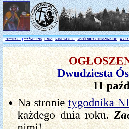
POWITANIE
WAŻNE: DZIŚ
O NAS
NASI PATRONI
WSPÓLNOTY i ORGANIZACJE
WYDA
OGŁOSZEN
Dwudziesta Ós
11 paźd
Na stronie
tygodnika 
każdego dnia roku.
Za
nimi!