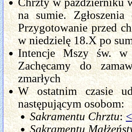
Chrzty w październiku w
na sumie. Zgłoszenia 
Przygotowanie przed ch
w niedzielę 18.X po sum
Intencje Mszy św. w 
Zachęcamy do zamaw
zmarłych
W ostatnim czasie u
następującym osobom:
Sakramentu Chrztu
:
Sakramentu Małżeńs