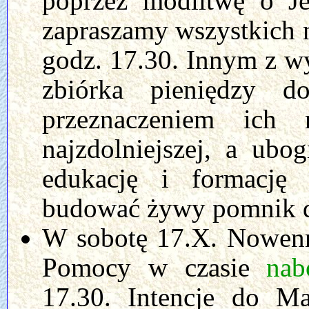
poprzez modlitwę o Je
zapraszamy wszystkich 
godz. 17.30. Innym z w
zbiórka pieniędzy 
przeznaczeniem ich 
najzdolniejszej, a ubo
edukację i formację
budować żywy pomnik d
W sobotę 17.X. Nowenn
Pomocy w czasie
nab
17.30. Intencje do Ma