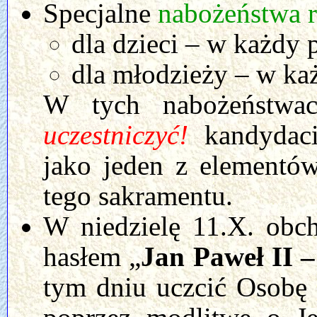
Specjalne
nabożeństwa 
dla dzieci – w każdy 
dla młodzieży – w każ
W tych nabożeństw
uczestniczyć!
kandydaci
jako jeden z elementó
tego sakramentu.
W niedzielę 11.X. ob
hasłem „
Jan Paweł II –
tym dniu uczcić Osobę