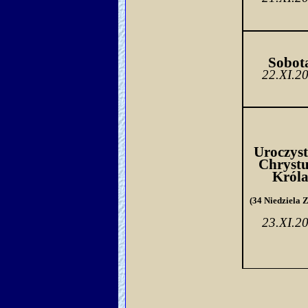
Sobo
t
22.XI.2
Uroczyst
Chrystu
Króla
(34 Niedziela 
23.XI.2