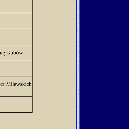
nę 
Gubów
 
cr
 Milewskich 