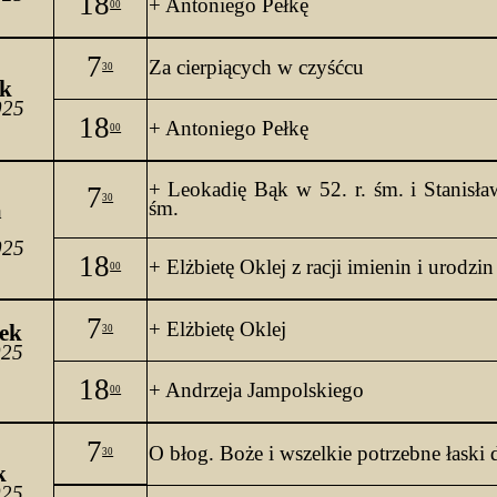
18
+ Antoniego Pełkę
00
7
Za cierpiących w czyśćcu
30
k
025
18
+ Antoniego Pełkę
00
+ Leokadię Bąk w 52. 
r
. 
śm
. 
i
 Stanisł
7
30
śm.
 
025
18
+ Elżbietę Oklej z racji imienin
 i urodzin
00
7
+ Elżbietę Oklej
ek
30
025
18
+ Andrzeja Jampolskiego
00
7
O 
błog. Boże i wszelkie potrzebne łaski
30
k
025