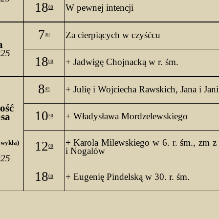
18
W pewnej intencji
00
7
Za cierpiących w czyśćcu
30
a 
025
18
+ Jadwigę Chojnacką w r. 
śm.
00
8
+ Julię i Wojciecha Rawskich, Jana i Jani
45
ość 
10
sa 
+ Władysława 
Mordzelewskiego
30
 
+ Karola Milewskiego w 6. 
r
. 
śm.,
zm
 z
Zwykła)
12
00
i Nogalów
025
18
+ Eugenię 
Pindelską
 w 30. r. 
śm.
00