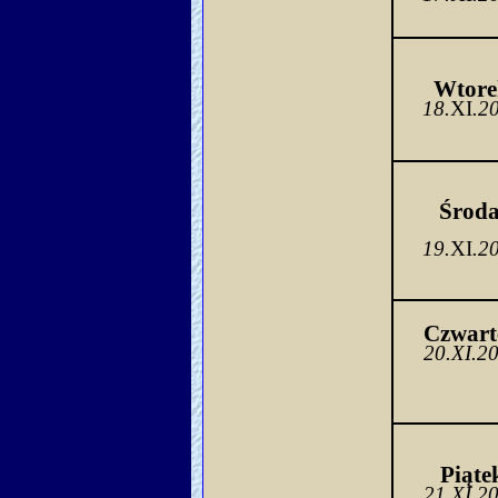
Wtore
18.
XI
.2
Środa
19.
XI
.2
Czwart
20.XI.2
Piąte
21.XI.2