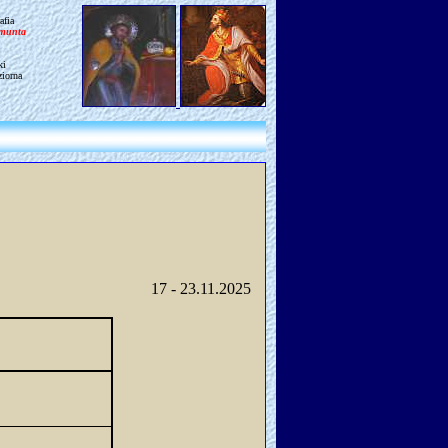
afia
gmunta
ki
ziorna
17 - 23.11.
2025 