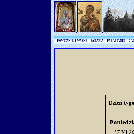
POWITANIE
WAŻNE
PARAFIA
PARAFIANIE
GA
Dzień tyg
Poniedzi
17.
XI
.2