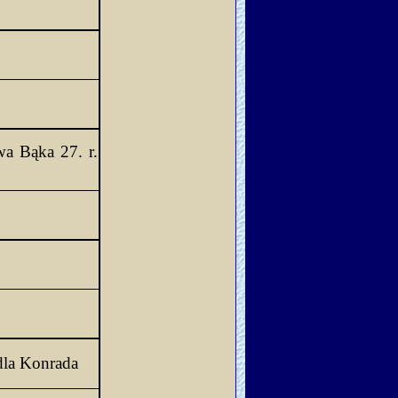
awa Bąka 27. 
r
. 
 dla Konrada