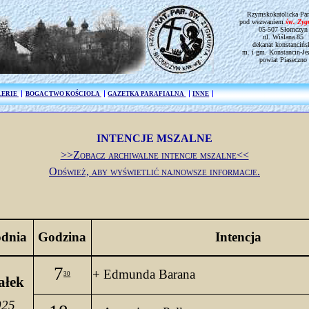
Rzymskokatolicka Par
pod wezwaniem
św. Zy
05-507 Słomczyn
ul. Wiślana 85
dekanat konstancińs
m. i gm. Konstancin-Je
powiat Piaseczno
LERIE
BOGACTWO KOŚCIOŁA
GAZETKA PARAFIALNA
INNE
INTENCJE MSZALNE
>>Zobacz archiwalne intencje mszalne<<
Odśwież, aby wyświetlić najnowsze informacje.
odnia
Godzina
Intencja
7
+ Edmunda Barana
30
ałek
025