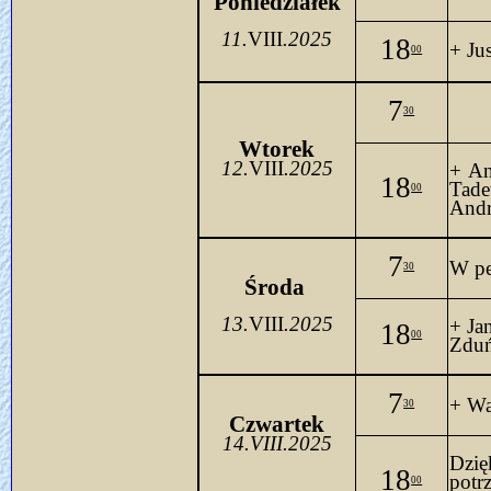
Poniedziałek
11.
VIII
.2025
18
+ Ju
00
7
30
Wtorek
12.
VIII
.2025
+ An
18
Tade
00
Andr
7
W pe
30
Środa 
13.
VIII
.2025
+ Ja
18
00
Zdu
7
+ Wa
30
Czwartek
14.VIII.2025
Dzię
18
potrz
00