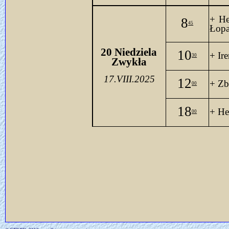
+ He
8
45
Łopa
20
 Niedziela 
10
+ Ir
30
Zwykła
17.VIII.2025
12
+ Zb
00
18
+ Hel
00