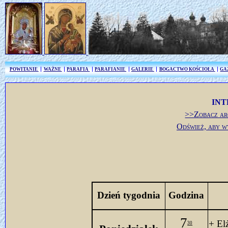
POWITANIE
WAŻNE
PARAFIA
PARAFIANIE
GALERIE
BOGACTWO KOŚCIOŁA
GA
INT
>>Zobacz ar
Odśwież, aby w
Dzień tygodnia
Godzina
7
+ El
30