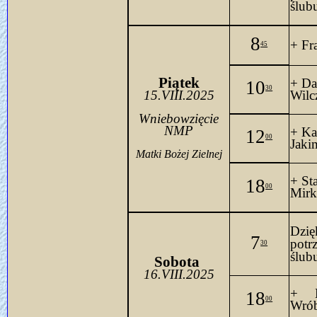
ślub
8
+ Fr
45
Piątek
+ Da
10
30
15.VIII.2025
Wilc
Wniebowzięcie
NMP
+ Ka
12
00
Jaki
Matki Bożej Zielnej
+ St
18
00
Mirk
Dzię
7
potrz
30
ślubu
Sobo
ta 
16.VIII.2025
+ B
18
00
Wrób