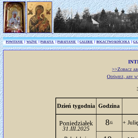
POWITANIE
WAŻNE
PARAFIA
PARAFIANIE
GALERIE
BOGACTWO KOŚCIOŁA
GA
INT
>>Zobacz ar
Odśwież, aby w
Dzień tygodnia
Godzina
8
+ Juli
Poniedziałek
45
31.III.2025