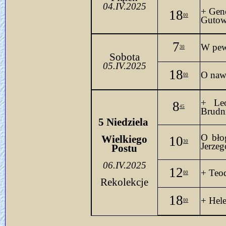
04.IV.2025
+ Gen
18
00
Gutows
7
W pewn
30
Sobota
05.IV.2025
18
O naw
00
+ Le
8
45
Brudn
5
 Niedziela 
O 
bło
Wielkiego
10
30
Jerzeg
Postu
06.IV.2025
12
+ Teod
00
Rekolekcje
18
+ Hele
00