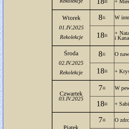
18
Rekolekcje
+ Mie
00
8
Wtorek
W int
45
01.IV.2025
+ Nata
18
00
Rekolekcje
i 
Kan
8
Środa
O naw
45
02.IV.2025
18
+ Kry
Rekolekcje
00
7
W pewn
30
Czwartek
03.IV.2025
18
+ Sabi
00
7
O zdro
30
Piątek